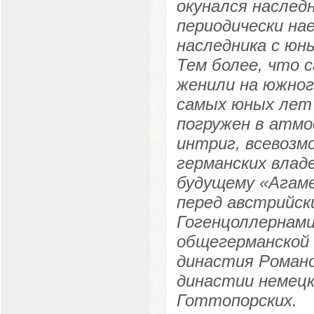
окунался наследн
периодически на
наследника с юн
Тем более, что 
женили на южног
самых юных лет 
погружен в атмо
интриг, всевозм
германских влад
будущему «Агам
перед австрийск
Гогенцоллернами
общегерманской 
династия Романо
династии немецк
Готтопорских.