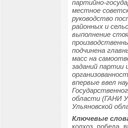
партийно-госуда
местное советск
руководство пос
районных и сель
выполнение сто
производственны
подчинена главн
масс на самоотв
заданий партии 
организованност
впервые ввел на
Государственног
области (ГАНИ У
Ульяновской обл
Ключевые слов
колхоз, победа, 