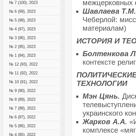
межцерковных о
№ 7 (100), 2023
Шавлаева Т.М
№ 6 (99), 2023
Чеберлой: мисс
№ 5 (98), 2023
материалам)
№ 4 (97), 2023
№ 3 (96), 2023
ИСТОРИЯ И ТЕ
№ 2 (95), 2023
Болтенкова Л
№ 1 (94), 2023
контексте религ
№ 12 (93), 2022
ПОЛИТИЧЕСКИЕ
№ 11 (92), 2022
ТЕХНОЛОГИИ
№ 10 (91), 2022
№ 9 (90), 2022
Мэн Цянь.
Дис
№ 8 (89), 2022
телевыступлени
№ 7 (88), 2022
украинского ко
№ 6 (87), 2022
Жарков А.А.
«
№ 5 (86), 2022
комплексе «мяг
№ 4 (85), 2022