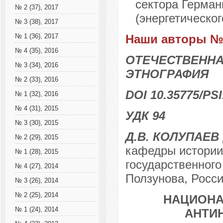
сектора Герман
№ 2 (37), 2017
(энергетическог
№ 3 (38), 2017
Наши авторы № 
№ 1 (36), 2017
№ 4 (35), 2016
ОТЕЧЕСТВЕННА
№ 3 (34), 2016
ЭТНОГРАФИЯ
№ 2 (33), 2016
DOI 10.35775/PSI
№ 1 (32), 2016
№ 4 (31), 2015
УДК 94
№ 3 (30), 2015
Д.В. КОЛУПАЕВ
№ 2 (29), 2015
кафедры истории 
№ 1 (28), 2015
государственного
№ 4 (27), 2014
Ползунова, Росси
№ 3 (26), 2014
№ 2 (25), 2014
НАЦИОНА
№ 1 (24), 2014
АНТИ