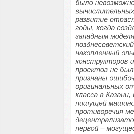
было невозможно
вычислительных
развитие отрасл
годы, когда соз
западным моделя
позднесоветский
накопленный опы
конструкторов и
проектов не был
признаны ошибо
оригинальных о
класса в Казани,
пишущей машино
противоречия ме
децентрализатор
первой – могуще