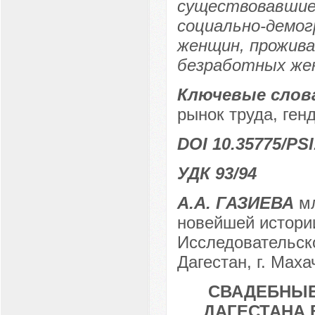
существовавшие 
социально-демо
женщин, прожива
безработных жен
Ключевые слов
рынок труда, ген
DOI 10.35775/PSI
УДК 93/94
А.А. ГАЗИЕВА
м
новейшей истори
Исследовательск
Дагестан, г. Мах
СВАДЕБНЫЕ
ДАГЕСТАНА В