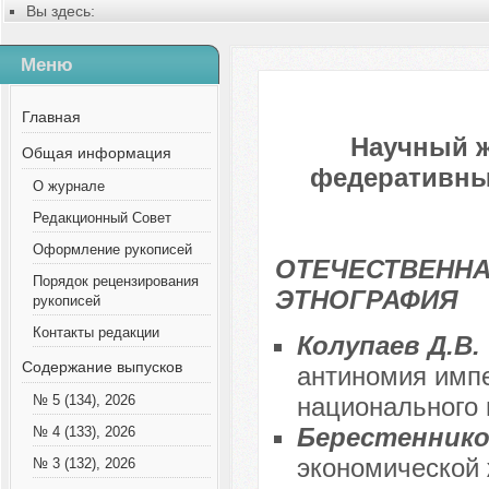
Вы здесь:
Главная
Содержание выпусков
Меню
№ 8 (101), 2023
Главная
Научный 
Общая информация
федеративных
О журнале
Редакционный Совет
Оформление рукописей
ОТЕЧЕСТВЕННА
Порядок рецензирования
ЭТНОГРАФИЯ
рукописей
Контакты редакции
Колупаев Д.В.
Содержание выпусков
антиномия имп
национального 
№ 5 (134), 2026
Берестеннико
№ 4 (133), 2026
экономической 
№ 3 (132), 2026