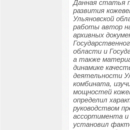
Данная статья 
развития кожев
Ульяновской обл
работы автор на
архивных докуме
Государственног
области и Госуд
а также материа
динамике качест
деятельности Ул
комбината, изуч
мощностей коже
определил харак
руководством пр
ассортимента и 
установил факт