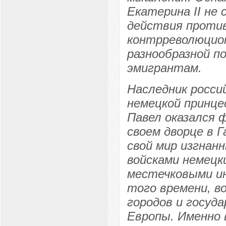
Екатерина II не
действия против
контрреволюцион
разнообразной п
эмигрантам.
Наследник росси
немецкой принце
Павел оказался 
своем дворце в 
свой мир изгнан
войсками немецки
местечковыми ин
того времени, в
городов и госуд
Европы. Именно 