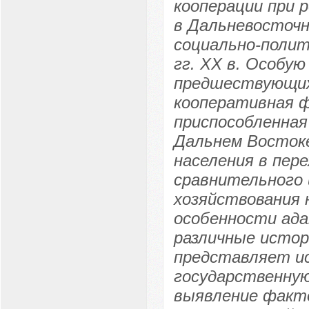
кооперации при 
в Дальневосточн
социально-полити
гг. XX в. Особу
предшествующих
кооперативная ф
приспособленная
Дальнем Востоке
населения в пер
сравнительного
хозяйствования 
особенности ада
различные истор
представляет ис
государственную
выявление факт