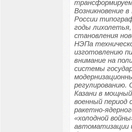
трансформируемо
Возникновение в
России типограф
годы лихолетья,
становления нов
НЭПа техническо
изготовлению п
внимание на пол
системы государ
модернизационны
регулированию. 
Казани в мощный
военный период
ракетно-ядерног
«холодной войны
автоматизации и