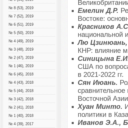
Великобритании
№ 8 (53), 2019
Емелин Д.Р.
Ре
№ 7 (52), 2019
Востоке: осно
№ 6 (51), 2019
Красников А.С
национальной 
№ 5 (50), 2019
Лю Цзинюань,
№ 4 (49), 2019
КНР: влияние 
№ 3 (48), 2019
Синицына Е.И
№ 2 (47), 2019
США по вопрос
№ 1 (46), 2019
в 2021-2022 гг.
№ 6 (45), 2018
Сян Июань.
Ро
№ 4 (43), 2018
сравнительное 
№ 5 (44), 2018
Восточной Азии
№ 3 (42), 2018
Хуан Минто.
И
№ 2 (41), 2018
политики в Каз
№ 1 (40), 2018
Иванов Э.А., 
№ 4 (39), 2017