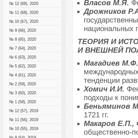
Власов М.Я.
Ф
№ 12 (69), 2020
Дрожников Р.
№ 11 (68), 2020
государственны
№ 10 (67), 2020
национальных 
№ 9 (66), 2020
№ 8 (65), 2020
ТЕОРИЯ И ИС
И ВНЕШНЕЙ ПО
№ 7 (64), 2020
№ 6 (63), 2020
Магадиев М.Ф
№ 5 (62), 2020
международных
№ 4 (61), 2020
тенденции разв
№ 2 (59), 2020
Хомич И.И.
Фе
№ 3 (60), 2020
подходы к пони
№ 1 (58), 2020
Беньяминов М
№ 12 (57), 2019
1721 гг.
№ 11 (56), 2019
Макаров Е.П.,
№ 10 (55), 2019
общественно-п
№ 9 (54), 2019