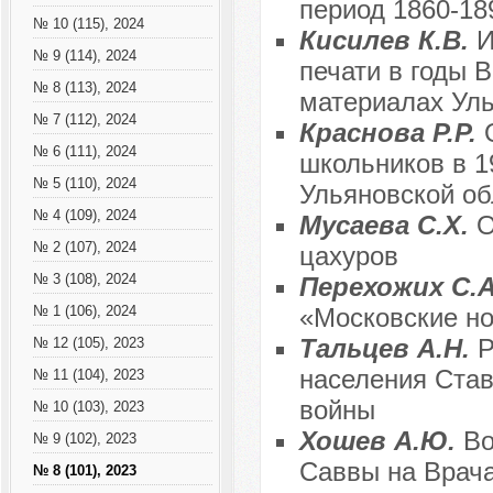
период 1860-189
№ 10 (115), 2024
Кисилев К.В.
И
№ 9 (114), 2024
печати в годы 
№ 8 (113), 2024
материалах Уль
№ 7 (112), 2024
Краснова Р.Р.
№ 6 (111), 2024
школьников в 1
№ 5 (110), 2024
Ульяновской об
№ 4 (109), 2024
Мусаева С.Х.
О
№ 2 (107), 2024
цахуров
№ 3 (108), 2024
Перехожих С.
«Московские нов
№ 1 (106), 2024
Тальцев А.Н.
Р
№ 12 (105), 2023
населения Став
№ 11 (104), 2023
войны
№ 10 (103), 2023
Хошев А.Ю.
Во
№ 9 (102), 2023
Саввы на Врача
№ 8 (101), 2023