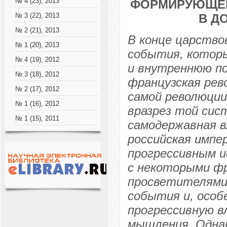
№ 4 (23), 2013
ФОРМИРУЮЩЕГ
В Д
№ 3 (22), 2013
№ 2 (21), 2013
В конце царство
№ 1 (20), 2013
события, которы
№ 4 (19), 2012
и внутреннюю по
№ 3 (18), 2012
французская рев
№ 2 (17), 2012
самой революции
№ 1 (16), 2012
вразрез той сис
№ 1 (15), 2011
самодержавная в
российская импе
прогрессивным и
с некоторыми ф
просветителями 
события и, особ
прогрессивную в
мышления. Однак