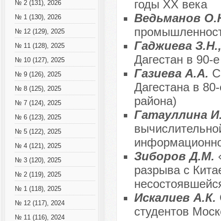
годы XX века
№ 2 (131), 2026
Ведьманов О.
№ 1 (130), 2026
промышленности
№ 12 (129), 2025
Гаджиева З.Н.
№ 11 (128), 2025
Дагестан в 90-е
№ 10 (127), 2025
Газиева А.А.
С
№ 9 (126), 2025
Дагестана в 80-
№ 8 (125), 2025
района)
№ 7 (124), 2025
Гатауллина И
№ 6 (123), 2025
вычислительной
№ 5 (122), 2025
информационно
№ 4 (121), 2025
Зиборов Д.М.
№ 3 (120), 2025
разрыва с Кита
№ 2 (119), 2025
несостоявшейс
№ 1 (118), 2025
Искалиев А.К.
№ 12 (117), 2024
студентов Моск
№ 11 (116), 2024