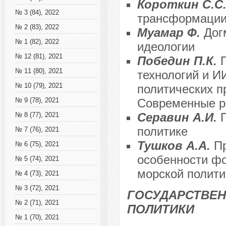
Короткин С.С
№ 3 (84), 2022
трансформации
№ 2 (83), 2022
Муамар Ф.
Дог
№ 1 (82), 2022
идеологии
№ 12 (81), 2021
Победин П.К.
№ 11 (80), 2021
технологий и И
№ 10 (79), 2021
политических п
Современные р
№ 9 (78), 2021
Серавин А.И.
№ 8 (77), 2021
политике
№ 7 (76), 2021
Тушков А.А.
П
№ 6 (75), 2021
особенности ф
№ 5 (74), 2021
морской полити
№ 4 (73), 2021
№ 3 (72), 2021
ГОСУДАРСТВЕН
№ 2 (71), 2021
ПОЛИТИКИ
№ 1 (70), 2021