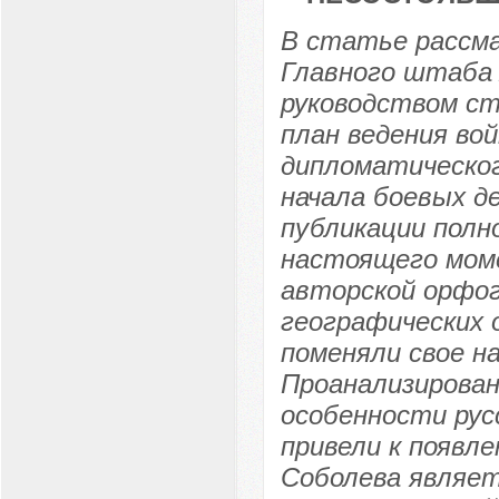
В статье рассма
Главного штаба 
руководством ст
план ведения во
дипломатическог
начала боевых д
публикации полн
настоящего моме
авторской орфог
географических 
поменяли свое на
Проанализирован
особенности рус
привели к появл
Соболева являет