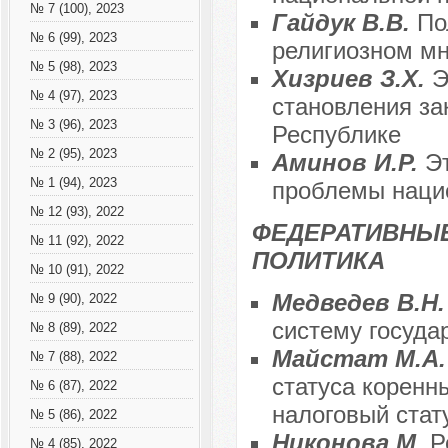
№ 7 (100), 2023
Гайдук В.В.
По
№ 6 (99), 2023
религиозном мн
№ 5 (98), 2023
Хизриев З.Х.
Э
№ 4 (97), 2023
становления за
№ 3 (96), 2023
Республике
№ 2 (95), 2023
Аминов И.Р.
Э
№ 1 (94), 2023
проблемы наци
№ 12 (93), 2022
ФЕДЕРАТИВНЫ
№ 11 (92), 2022
ПОЛИТИКА
№ 10 (91), 2022
Медведев В.Н
№ 9 (90), 2022
систему госуда
№ 8 (89), 2022
Майстат М.А
№ 7 (88), 2022
статуса коренн
№ 6 (87), 2022
налоговый стат
№ 5 (86), 2022
Никонова М.
Р
№ 4 (85), 2022