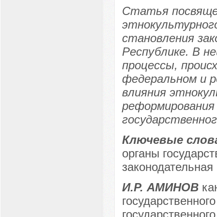
Статья посвящен
этнокультурного
становления зак
Республике. В н
процессы, проис
федеральном и р
влияния этнокул
реформирования 
государственног
Ключевые слов
органы государст
законодательная 
И.Р. АМИНОВ
кан
государственного
государственного