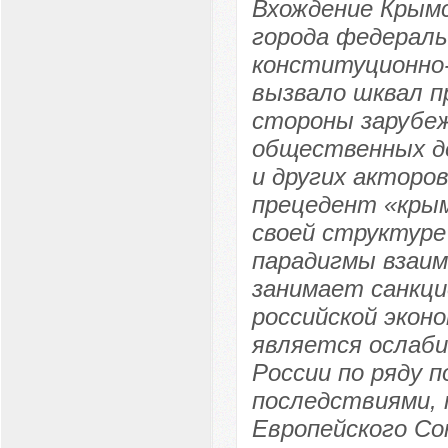
Вхождение Крымс
города федераль
конституционно-
вызвало шквал п
стороны зарубеж
общественных де
и других акторо
прецедент «крым
своей структуре
парадигмы взаим
занимает санкци
российской экон
является ослаби
России по ряду п
последствиями,
Европейского Со