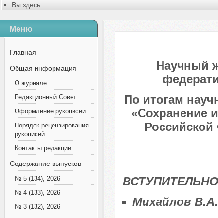
Вы здесь:
Главная
Содержание выпусков
Меню
№ 1 (28), 2015
Главная
Научный 
Общая информация
федерати
О журнале
По итогам науч
Редакционный Совет
«Сохранение и
Оформление рукописей
Российской 
Порядок рецензирования
рукописей
Контакты редакции
Содержание выпусков
ВСТУПИТЕЛЬНО
№ 5 (134), 2026
№ 4 (133), 2026
Михайлов В.А
№ 3 (132), 2026