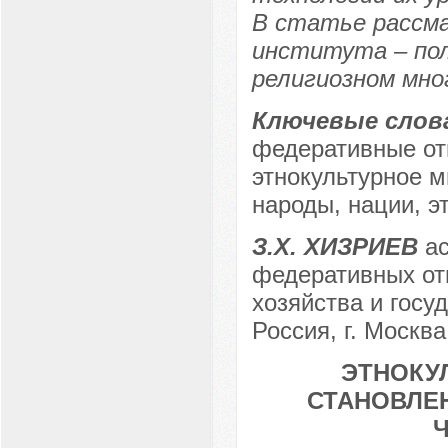
В статье рассма
института – пол
религиозном мно
Ключевые слов
федеративные от
этнокультурное м
народы, нации, э
З.Х. ХИЗРИЕВ
ас
федеративных от
хозяйства и госу
Россия, г. Москва
ЭТНОКУ
СТАНОВЛЕ