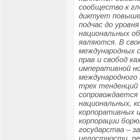
сообщество к гл
диктует повышен
подчас до уровн
национальных об
являются. В сво
международных 
прав и свобод ка
императивной но
международного 
трех тенденций
сопровождается
национальных, к
корпоративных и
корпорации борю
государства – з
целостности, ре