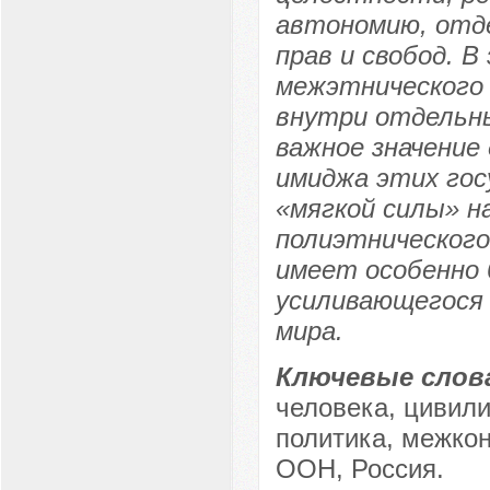
автономию, отде
прав и свобод. В
межэтнического
внутри отдельн
важное значение
имиджа этих гос
«мягкой силы» н
полиэтнического
имеет особенно 
усиливающегося 
мира.
Ключевые слов
человека, цивил
политика, межко
ООН, Россия.