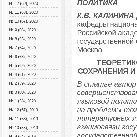
ПОЛИТИКА
№ 12 (69), 2020
№ 11 (68), 2020
К.В. КАЛИНИНА
№ 10 (67), 2020
кафедры национа
№ 9 (66), 2020
Российской акаде
№ 8 (65), 2020
государственной 
Москва
№ 7 (64), 2020
№ 6 (63), 2020
ТЕОРЕТИК
№ 5 (62), 2020
СОХРАНЕНИЯ И
№ 4 (61), 2020
В статье автор
№ 2 (59), 2020
совершенствова
№ 3 (60), 2020
языковой полити
№ 1 (58), 2020
на проблемы тож
№ 12 (57), 2019
литературных яз
№ 11 (56), 2019
взаимосвязи гос
№ 10 (55), 2019
государственной
№ 9 (54), 2019