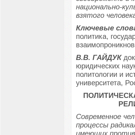
национально-кул
взятого человека
Ключевые слов
политика, госуда
взаимопроникнов
В.В. ГАЙДУК
док
юридических нау
политологии и ис
университета, Рос
ПОЛИТИЧЕСК
РЕЛ
Современное чел
процессы радика
имеющих против