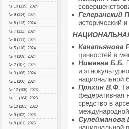
совершенствов
№ 10 (115), 2024
Гелеранский П
№ 9 (114), 2024
исторический и
№ 8 (113), 2024
№ 7 (112), 2024
НАЦИОНАЛЬНАЯ
№ 6 (111), 2024
Канапьянова 
№ 5 (110), 2024
ценностей в м
№ 4 (109), 2024
Нимаева Б.Б.
№ 2 (107), 2024
и этнокультурн
№ 3 (108), 2024
национальной б
№ 1 (106), 2024
Пряхин В.Ф.
Г
№ 12 (105), 2023
федеративная 
№ 11 (104), 2023
средство в арс
№ 10 (103), 2023
международной
№ 9 (102), 2023
Сулейманова 
№ 8 (101), 2023
национальной 