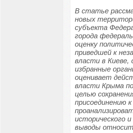
В статье рассм
новых территори
субъекта Федера
города федераль
оценку политиче
приведшей к нез
власти в Киеве,
избранные орга
оценивает дейс
власти Крыма по
целью сохранени
присоединению к
проанализирова
исторического и
выводы относит