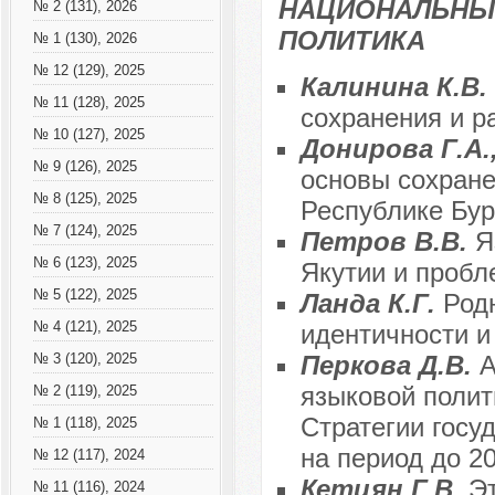
НАЦИОНАЛЬНЫ
№ 2 (131), 2026
ПОЛИТИКА
№ 1 (130), 2026
№ 12 (129), 2025
Калинина К.В.
№ 11 (128), 2025
сохранения и р
№ 10 (127), 2025
Донирова Г.А.
№ 9 (126), 2025
основы сохране
№ 8 (125), 2025
Республике Бур
№ 7 (124), 2025
Петров В.В.
Я
№ 6 (123), 2025
Якутии и пробл
№ 5 (122), 2025
Ланда К.Г.
Род
№ 4 (121), 2025
идентичности и
Перкова Д.В.
А
№ 3 (120), 2025
языковой полит
№ 2 (119), 2025
Стратегии госу
№ 1 (118), 2025
на период до 20
№ 12 (117), 2024
Кетцян Г.В.
Эт
№ 11 (116), 2024