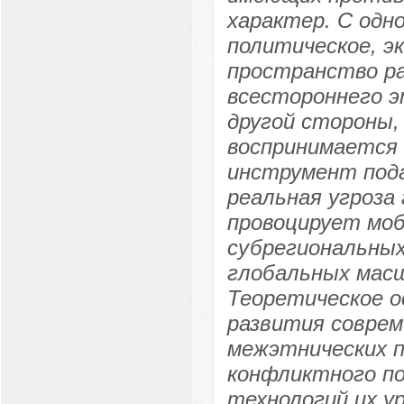
характер. С одн
политическое, э
пространство р
всестороннего э
другой стороны,
воспринимается 
инструмент пода
реальная угроза
провоцирует мо
субрегиональных
глобальных мас
Теоретическое о
развития совре
межэтнических п
конфликтного по
технологий их у