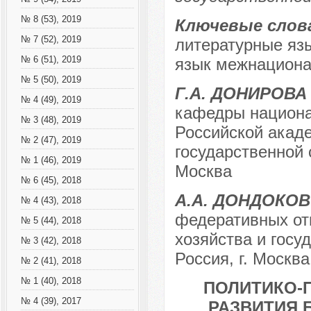
№ 8 (53), 2019
Ключевые слов
№ 7 (52), 2019
литературные язы
№ 6 (51), 2019
язык межнациона
№ 5 (50), 2019
Г.А. ДОНИРОВА
№ 4 (49), 2019
кафедры национа
№ 3 (48), 2019
Российской акаде
№ 2 (47), 2019
государственной 
№ 1 (46), 2019
Москва
№ 6 (45), 2018
А.А. ДОНДОКОВ
№ 4 (43), 2018
федеративных от
№ 5 (44), 2018
хозяйства и госу
№ 3 (42), 2018
Россия, г. Москва
№ 2 (41), 2018
№ 1 (40), 2018
ПОЛИТИКО-
№ 4 (39), 2017
РАЗВИТИЯ 