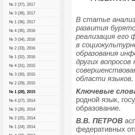
№ 2 (37), 2017
№ 3 (38), 2017
В статье анализ
№ 1 (36), 2017
развития бурятс
№ 4 (35), 2016
реализация его 
№ 3 (34), 2016
в социокультурн
№ 2 (33), 2016
образования инф
№ 1 (32), 2016
других вопросов
№ 4 (31), 2015
совершенствован
№ 3 (30), 2015
области языков,
№ 2 (29), 2015
Ключевые слов
№ 1 (28), 2015
родной язык, гос
№ 4 (27), 2014
образование.
№ 3 (26), 2014
№ 2 (25), 2014
В.В. ПЕТРОВ
асп
№ 1 (24), 2014
федеративных от