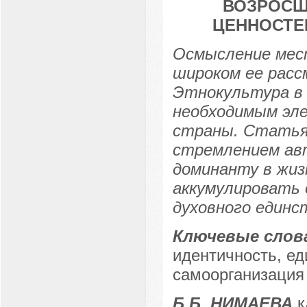
ВОЗРОСШ
ЦЕННОСТЕ
Осмысление мес
широком ее расс
Этнокультура в
необходимым эл
страны. Статья
стремлением ав
доминанту в жиз
аккумулировать 
духовного единс
Ключевые слов
идентичность, е
самоорганизация 
Б.Б. НИМАЕВА
к