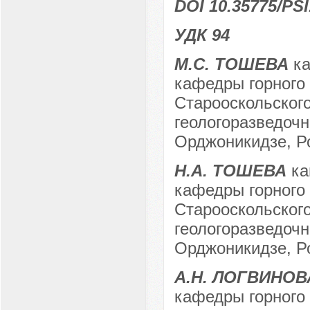
DOI 10.35775/PSI
УДК 94
М.С. ТОШЕВА
ка
кафедры горного 
Старооскольского
геологоразведочн
Орджоникидзе, Ро
Н.А. ТОШЕВА
ка
кафедры горного 
Старооскольского
геологоразведочн
Орджоникидзе, Ро
А.Н. ЛОГВИНОВ
кафедры горного 