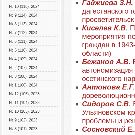
Гаджиева З.Н
№ 10 (115), 2024
дагестанского г
№ 9 (114), 2024
просветительск
№ 8 (113), 2024
Киселев К.В.
П
№ 7 (112), 2024
мероприятия по
№ 6 (111), 2024
граждан в 1943
№ 5 (110), 2024
области)
№ 4 (109), 2024
Бежанов А.В.
№ 2 (107), 2024
автономизация 
№ 3 (108), 2024
осетинского нар
Антонова Е.Г
№ 1 (106), 2024
дореволюционн
№ 12 (105), 2023
Сидоров С.В.
№ 11 (104), 2023
Ульяновском кр
№ 10 (103), 2023
проблемы и ре
№ 9 (102), 2023
Сосновский Е
№ 8 (101), 2023