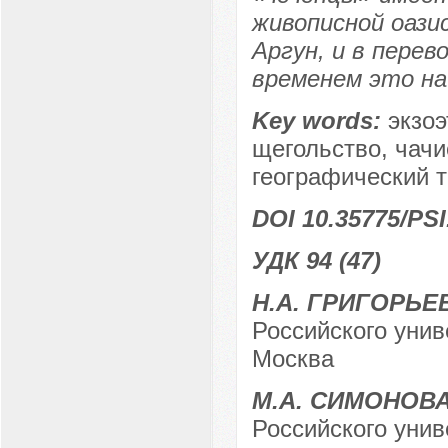
живописной оазис
Аргун, и в перев
временем это на
Key words:
экзо
щегольство, чачи
географический т
DOI 10.35775/PSI
УДК 94 (47)
Н.А. ГРИГОРЬЕ
Российского унив
Москва
М.А. СИМОНОВ
Российского унив