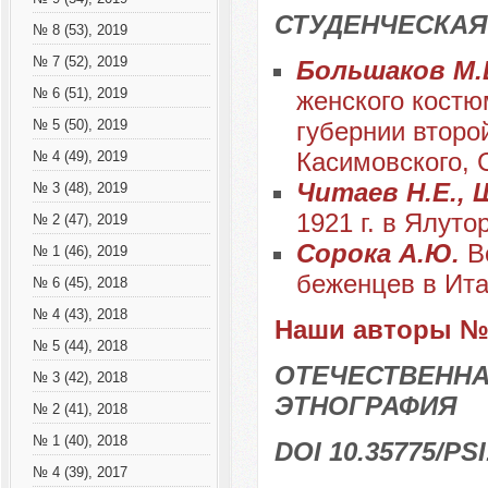
СТУДЕНЧЕСКАЯ
№ 8 (53), 2019
№ 7 (52), 2019
Большаков М.
№ 6 (51), 2019
женского костю
губернии второ
№ 5 (50), 2019
Касимовского, 
№ 4 (49), 2019
Читаев Н.Е.,
№ 3 (48), 2019
1921 г. в Ялут
№ 2 (47), 2019
Сорока А.Ю.
В
№ 1 (46), 2019
беженцев в Ит
№ 6 (45), 2018
№ 4 (43), 2018
Наши авторы № 
№ 5 (44), 2018
ОТЕЧЕСТВЕННА
№ 3 (42), 2018
ЭТНОГРАФИЯ
№ 2 (41), 2018
№ 1 (40), 2018
DOI 10.35775/PSI
№ 4 (39), 2017