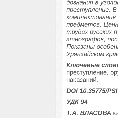
дознания в уголо
преступление. В
комплектования
предметов. Цен
трудах русских 
этнографов, пос
Показаны особен
Урянхайском крае
Ключевые слов
преступление, ор
наказаний.
DOI 10.35775/PSI
УДК 94
Т.А. ВЛАСОВА
ка