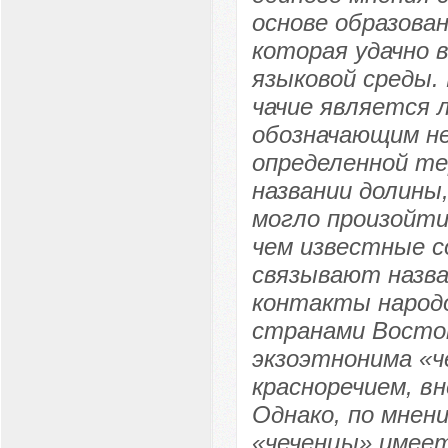
основе образова
которая удачно в
языковой среды.
чачие является
обозначающим н
определенной те
названии долины,
могло произойти,
чем известные со
связывают назва
контакты народо
странами Восток
экзоэтнонима «ч
красноречием, в
Однако, по мнен
«чеченцы» имеет