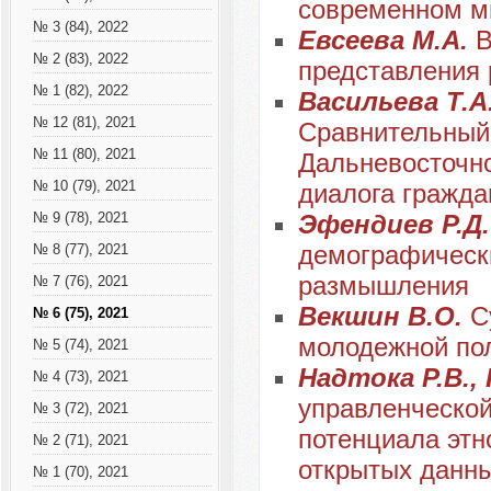
современном ми
№ 3 (84), 2022
Евсеева М.А.
В
№ 2 (83), 2022
представления 
№ 1 (82), 2022
Васильева Т.А.
№ 12 (81), 2021
Сравнительный 
№ 11 (80), 2021
Дальневосточно
№ 10 (79), 2021
диалога гражда
Эфендиев Р.Д
№ 9 (78), 2021
демографическ
№ 8 (77), 2021
размышления
№ 7 (76), 2021
Векшин В.О.
С
№ 6 (75), 2021
молодежной пол
№ 5 (74), 2021
Надтока Р.В.,
№ 4 (73), 2021
управленческой
№ 3 (72), 2021
потенциала этн
№ 2 (71), 2021
открытых данн
№ 1 (70), 2021