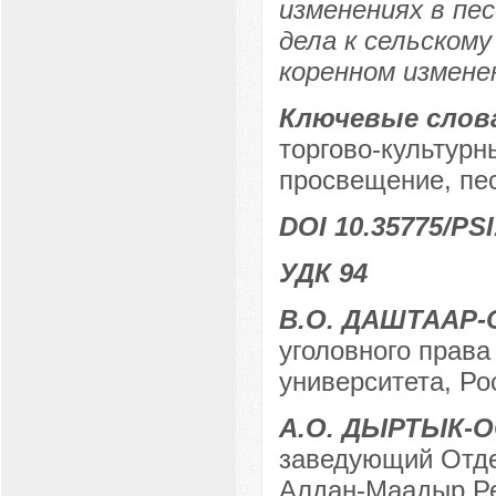
изменениях в пе
дела к сельском
коренном измене
Ключевые слов
торгово-культурн
просвещение, пес
DOI 10.35775/PSI
УДК 94
В.О. ДАШТААР-
уголовного права
университета, Ро
А.О. ДЫРТЫК-
заведующий Отде
Алдан-Маадыр Ре