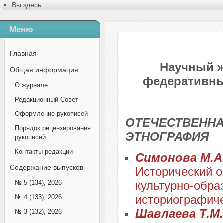
Вы здесь:
Главная
Содержание выпусков
Меню
№ 6 (75), 2021
Главная
Научный 
Общая информация
федеративных
О журнале
Редакционный Совет
Оформление рукописей
ОТЕЧЕСТВЕННА
Порядок рецензирования
ЭТНОГРАФИЯ
рукописей
Контакты редакции
Симонова М.А.
Содержание выпусков
Исторический о
культурно-образ
№ 5 (134), 2026
историографиче
№ 4 (133), 2026
Шавлаева Т.М
№ 3 (132), 2026