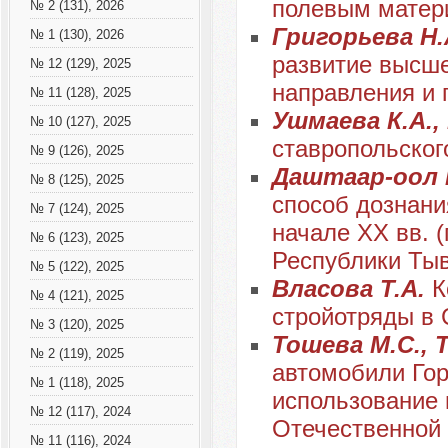
полевым матер
№ 2 (131), 2026
Григорьева Н.
№ 1 (130), 2026
развитие высше
№ 12 (129), 2025
направления и 
№ 11 (128), 2025
Ушмаева К.А.,
№ 10 (127), 2025
ставропольског
№ 9 (126), 2025
Даштаар-оол 
№ 8 (125), 2025
способ дознани
№ 7 (124), 2025
начале XX вв. 
№ 6 (123), 2025
Республики Тыв
№ 5 (122), 2025
Власова Т.А.
К
№ 4 (121), 2025
стройотряды в 
№ 3 (120), 2025
Тошева М.С., 
№ 2 (119), 2025
автомобили Гор
№ 1 (118), 2025
использование 
№ 12 (117), 2024
Отечественной
№ 11 (116), 2024