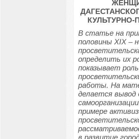
ЖЕНЩИ
ДАГЕСТАНСКОГО
КУЛЬТУРНО-
В статье на при
половины ХIХ – н
просветительск
определить их р
показывает роль
просветительски
работы. На мат
делается вывод 
самоорганизации
примере активиз
просветительско
рассматриваемо
в развитие горо