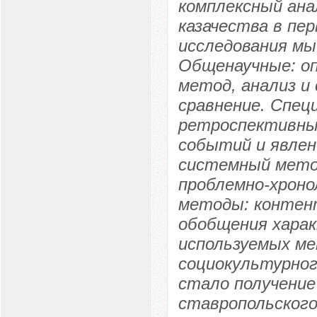
комплексный ана
казачества в пер
исследования мы
Общенаучные: о
метод, анализ и
сравнение. Спец
ретроспективный
событий и явлен
системный мето
проблемно-хроно
методы: контент
обобщения харак
используемых м
социокультурног
стало получение
ставропольского 