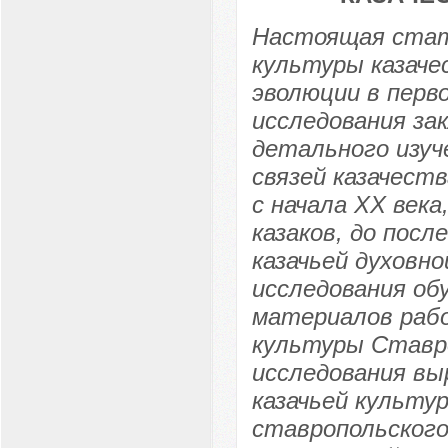
Настоящая стат
культуры казаче
эволюции в перв
исследования за
детального изуч
связей казачест
с начала XX века
казаков, до посл
казачьей духовн
исследования об
материалов рабо
культуры Ставро
исследования вы
казачьей культу
ставропольского