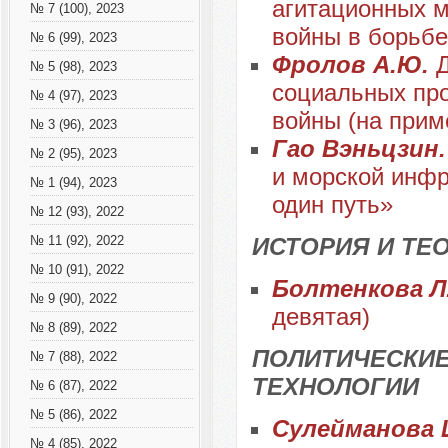
агитационных м
№ 7 (100), 2023
войны в борьбе
№ 6 (99), 2023
Фролов А.Ю.
№ 5 (98), 2023
социальных про
№ 4 (97), 2023
войны (на прим
№ 3 (96), 2023
Гао Вэньцзин
№ 2 (95), 2023
и морской инфр
№ 1 (94), 2023
один путь»
№ 12 (93), 2022
ИСТОРИЯ И ТЕ
№ 11 (92), 2022
№ 10 (91), 2022
Болтенкова Л
№ 9 (90), 2022
девятая)
№ 8 (89), 2022
ПОЛИТИЧЕСКИЕ
№ 7 (88), 2022
ТЕХНОЛОГИИ
№ 6 (87), 2022
№ 5 (86), 2022
Сулейманова 
№ 4 (85), 2022