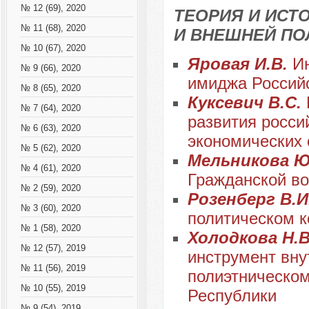
№ 12 (69), 2020
ТЕОРИЯ И ИС
№ 11 (68), 2020
И ВНЕШНЕЙ ПО
№ 10 (67), 2020
Яровая И.В.
И
№ 9 (66), 2020
имиджа Российс
№ 8 (65), 2020
Куксевич В.С.
№ 7 (64), 2020
развития росси
№ 6 (63), 2020
экономических 
№ 5 (62), 2020
Мельникова Ю
№ 4 (61), 2020
Гражданской в
№ 2 (59), 2020
Розенберг В.И
№ 3 (60), 2020
политическом к
№ 1 (58), 2020
Холодкова Н.
№ 12 (57), 2019
инструмент вну
№ 11 (56), 2019
полиэтническом
№ 10 (55), 2019
Республики
№ 9 (54), 2019