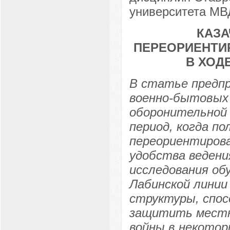
университета МВД
КАЗА
ПЕРЕОРИЕНТИ
В ХОД
В статье предпр
военно-бытовых
оборонительной 
период, когда по
переориентирова
удобства ведени
исследования об
Лабинской линии
структуры, спос
защитить местно
войны в некотор