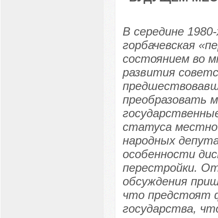
В середине 1980-
горбачевская «п
состоянием во м
развития советс
предшествовавш
преобразовать м
государственные
статуса местно
народных депут
особенности дис
перестройки. От
обсуждения пришл
что предстоят 
государства, что