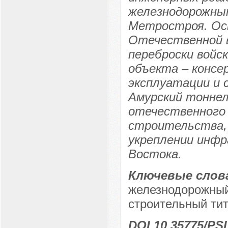
железнодорожны
Метростроя. Ос
Отечественной в
переброски войск
объекта – консе
эксплуатации и 
Амурский тоннел
отечественного 
строительства, 
укреплении инф
Востока.
Ключевые слов
железнодорожный
строительный ти
DOI 10.35775/PSI