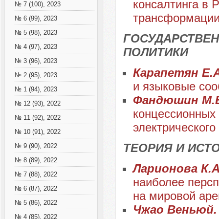
консалтинга в Р
№ 7 (100), 2023
трансформации 
№ 6 (99), 2023
№ 5 (98), 2023
ГОСУДАРСТВЕН
№ 4 (97), 2023
ПОЛИТИКИ
№ 3 (96), 2023
Карапетян Е.А
№ 2 (95), 2023
и языковые соо
№ 1 (94), 2023
Фандюшин М.
№ 12 (93), 2022
концессионных 
№ 11 (92), 2022
электрического
№ 10 (91), 2022
ТЕОРИЯ И ИС
№ 9 (90), 2022
№ 8 (89), 2022
Ларионова К.
№ 7 (88), 2022
наиболее персп
№ 6 (87), 2022
на мировой аре
№ 5 (86), 2022
Чжао Веньюй
№ 4 (85), 2022