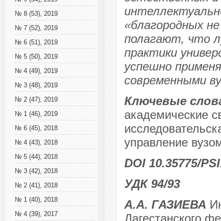
интеллектуальн
№ 8 (53), 2019
«благородных не
№ 7 (52), 2019
полагают, что л
№ 6 (51), 2019
практики универ
№ 5 (50), 2019
успешно примен
№ 4 (49), 2019
современными ву
№ 3 (48), 2019
Ключевые слов
№ 2 (47), 2019
академические с
№ 1 (46), 2019
исследовательска
№ 6 (45), 2018
управление вузом
№ 4 (43), 2018
№ 5 (44), 2018
DOI 10.35775/PSI
№ 3 (42), 2018
УДК 94/93
№ 2 (41), 2018
№ 1 (40), 2018
А.А. ГАЗИЕВА
Ин
№ 4 (39), 2017
Дагестанского фе