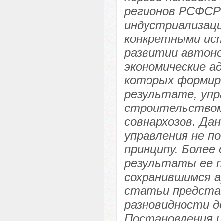
регионов РСФСР
индустриализаци
конкретными ис
развитии автоно
экономические а
которых формиро
результате, уп
строительством 
совнархозов. Да
управления не п
принципу. Более
результаты ее п
сохранившимся а
статьи представ
разновидности д
Постановления 