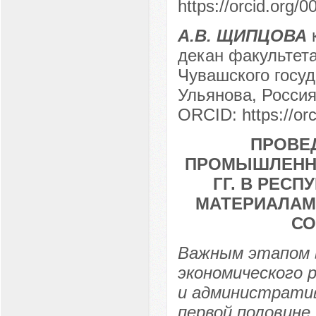
https://orcid.org
А.В. ЩИПЦОВА
к
декан факультет
Чувашского госуд
Ульянова, Россия
ORCID: https://or
ПРОВЕ
ПРОМЫШЛЕННО
ГГ. В РЕС
МАТЕРИАЛАМ
СО
Важным этапом в
экономического 
и административ
первой половине 