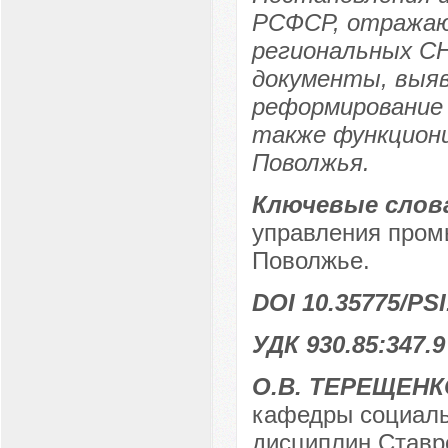
РСФСР, отражаю
региональных СН
документы, выя
реформирование 
также функциони
Поволжья.
Ключевые слов
управления пром
Поволжье.
DOI 10.35775/PSI
УДК 930.85:347.9
О.В. ТЕРЕЩЕНК
кафедры социаль
дисциплин Ставр