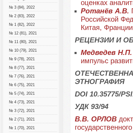
оценках аналит
№ 3 (84), 2022
Ротанёв А.В.
П
№ 2 (83), 2022
Российской Фед
№ 1 (82), 2022
Китая, Франции
№ 12 (81), 2021
РЕЦЕНЗИИ И О
№ 11 (80), 2021
№ 10 (79), 2021
Медведев Н.П
импульс развит
№ 9 (78), 2021
№ 8 (77), 2021
ОТЕЧЕСТВЕННА
№ 7 (76), 2021
ЭТНОГРАФИЯ
№ 6 (75), 2021
DOI 10.35775/PSI
№ 5 (74), 2021
№ 4 (73), 2021
УДК 93/94
№ 3 (72), 2021
В.В. ОРЛОВ
докт
№ 2 (71), 2021
государственного
№ 1 (70), 2021