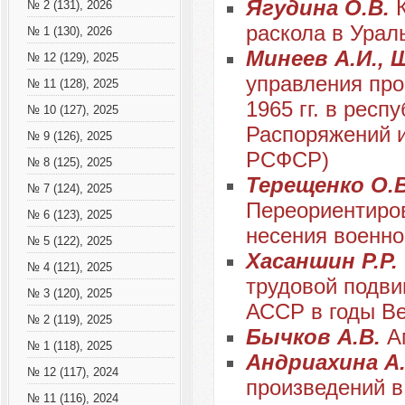
Ягудина О.В.
№ 2 (131), 2026
раскола в Урал
№ 1 (130), 2026
Минеев А.И., 
№ 12 (129), 2025
управления пр
№ 11 (128), 2025
1965 гг. в рес
№ 10 (127), 2025
Распоряжений 
№ 9 (126), 2025
РСФСР)
№ 8 (125), 2025
Терещенко О.
№ 7 (124), 2025
Переориентиров
№ 6 (123), 2025
несения военн
№ 5 (122), 2025
Хасаншин Р.Р.
№ 4 (121), 2025
трудовой подви
№ 3 (120), 2025
АССР в годы Ве
№ 2 (119), 2025
Бычков А.В.
А
№ 1 (118), 2025
Андриахина А
№ 12 (117), 2024
произведений в
№ 11 (116), 2024