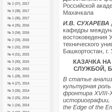
№ 2 (37), 2017
Российской акаде
№ 3 (38), 2017
Махачкала
№ 1 (36), 2017
И.В. СУХАРЕВА
№ 4 (35), 2016
кафедры междуна
№ 3 (34), 2016
востоковедения 
№ 2 (33), 2016
технического уни
№ 1 (32), 2016
Башкортостан, г.
№ 4 (31), 2015
КАЗАЧКА НА
№ 3 (30), 2015
СЛУЖБОЙ, 
№ 2 (29), 2015
№ 1 (28), 2015
В статье анализ
№ 4 (27), 2014
культурная роль 
№ 3 (26), 2014
фронтира XVIII-X
№ 2 (25), 2014
историографии, 
№ 1 (24), 2014
the Edge of the E