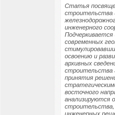
Статья посвяще
строительства 
железнодорожног
инженерного соо
Подчеркивается 
современных гео
стимулировавших
освоению и разв
архивных сведен
строительства 
принятия решени
стратегическими
восточного напр
анализируются о
строительства, 
инженерных реше