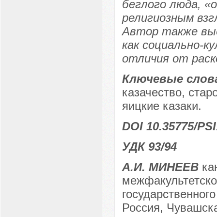
беглого люда, «
религиозным взгл
Автор также вы
как социально-ку
отличия от раско
Ключевые слов
казачество, стар
яицкие казаки.
DOI 10.35775/PSI
УДК 93/94
А.И. МИНЕЕВ
кан
межфакультетско
государственного
Россия, Чувашска