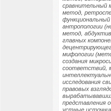
сравнительный м
метод, ретросп
функциональный
антропологии (н
метод, абдуктив
главных компон
децентрирующего
мифологии (мет
создания микрос
соответствий, 
интеллектуальн
исследования с
правовых взглядо
вырабатывавших
представления о 
устные источник