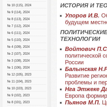
ИСТОРИЯ И ТЕ
№ 10 (115), 2024
№ 9 (114), 2024
Упоров И.В.
О
№ 8 (113), 2024
будущем местно
№ 7 (112), 2024
ПОЛИТИЧЕСКИЕ
№ 6 (111), 2024
ТЕХНОЛОГИИ
№ 5 (110), 2024
№ 4 (109), 2024
Войтович П.С.
№ 2 (107), 2024
политической 
№ 3 (108), 2024
России
Балынская Н.Р.
№ 1 (106), 2024
Развитие регио
№ 12 (105), 2023
проблемы и пе
№ 11 (104), 2023
Нга Этжеке Д
№ 10 (103), 2023
Европа формир
№ 9 (102), 2023
Пьянов М.П.
Ц
№ 8 (101), 2023