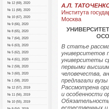
№ 12 (69), 2020
А.Л. ТАТОЧЕНК
№ 11 (68), 2020
Института госуда
№ 10 (67), 2020
Москва
№ 9 (66), 2020
УНИВЕРСИТЕТ
№ 8 (65), 2020
ОСО
№ 7 (64), 2020
В статье рассм
№ 6 (63), 2020
университетов п
№ 5 (62), 2020
университеты с
№ 4 (61), 2020
первыми высшим
№ 2 (59), 2020
человечества, а
№ 3 (60), 2020
предлагали вузы 
№ 1 (58), 2020
Рассмотрена ор
№ 12 (57), 2019
и особенности ор
№ 11 (56), 2019
Обязательность
№ 10 (55), 2019
естественных и
№ 9 (54), 2019