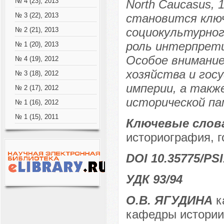
№ 4 (23), 2013
North Caucasus, 
становится клю
№ 3 (22), 2013
социокультурног
№ 2 (21), 2013
роль интерпрети
№ 1 (20), 2013
Особое внимание
№ 4 (19), 2012
хозяйства и гос
№ 3 (18), 2012
империи, а так
№ 2 (17), 2012
исторической па
№ 1 (16), 2012
№ 1 (15), 2011
Ключевые слов
историография, г
DOI 10.35775/PSI
УДК 93/94
О.В. ЯГУДИНА
к
кафедры истории 