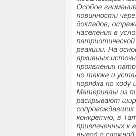
Особое внимание
повинности чере
докладов, отраж
населения в усл
патриотической 
реакции. На осн
архивных источ
проявления патр
но также и уста
порядка по ходу
Материалы из пи
раскрывают широ
сопровождавших 
конкретно, в Та
привлеченных к 
вывод о сложной