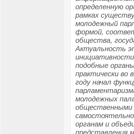
определенную ор
рамках существ
молодежный пар
формой, соотв
общества, госуд
Актуальность э
инициативности
подобные орган
практически во в
году начал функ
парламентаризма
молодежных пал
общественными 
самостоятельно,
органам и объед
представления 