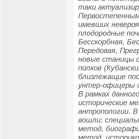
таки актуализир
Первостепенными
имевших невероя
плодородные поч
Бесскорбная, Бе
Передовая, Прег
новые станицы с
полков (Кубански
близлежащие по
унтер-офицеры и
В рамках данног
исторические м
антропологии. В
вошли: специаль
метод, биограф
метод, историко