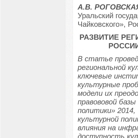
А.В. РОГОВСКА
Уральский госуда
Чайковского», Ро
РАЗВИТИЕ РЕГ
РОССИ
В статье провед
региональной ку
ключевые инстит
культурные про
модели их преод
правововой базы
политики» 2014,
культурной полит
влияния на инфр
доступность кул