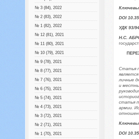
Ключевы
№ 3 (84), 2022
№ 2 (83), 2022
DOI 10.35
№ 1 (82), 2022
УДК 93/9
№ 12 (81), 2021
Н.С. АБ
государст
№ 11 (80), 2021
№ 10 (79), 2021
ПЕРЕ
№ 9 (78), 2021
Статья п
№ 8 (77), 2021
является
личные д
№ 7 (76), 2021
и местны
№ 6 (75), 2021
руководи
историог
№ 5 (74), 2021
статья п
№ 4 (73), 2021
армии. И
отношени
№ 3 (72), 2021
Ключевы
№ 2 (71), 2021
DOI 10.35
№ 1 (70), 2021