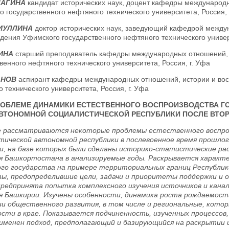
ЛАГИНА
кандидат исторических наук, доцент кафедры международн
 государственного нефтяного технического университета, Россия, 
ЛИУЛЛИНА
доктор исторических наук, заведующий кафедрой между
дения Уфимского государственного нефтяного технического универс
ФИНА
старший преподаватель кафедры международных отношений, 
венного нефтяного технического университета, Россия, г. Уфа
АНОВ
аспирант кафедры международных отношений, истории и вос
 технического университета, Россия, г. Уфа
РОБЛЕМЕ ДИНАМИКИ ЕСТЕСТВЕННОГО ВОСПРОИЗВОДСТВА Г
ВТОНОМНОЙ СОЦИАЛИСТИЧЕСКОЙ РЕСПУБЛИКИ ПОСЛЕ ВТОРОЙ
 рассматриваются некоторые проблемы естественного воспро
тической автономной республики в послевоенное время прошло
и, на базе которых были сделаны историко-статистические р
я Башкортостана в анализируемые годы. Раскрывается характ
го государства на примере территориальных границ Республи
ы, предопределившие цели, задачи и приоритеты поддержки и 
редпринята попытка комплексного изучения источников и канал
я Башкирии. Изучены особенности, динамика роста рождаемости
и общественного развития, в том числе и региональные, котор
сти в крае. Показывается подчиненность, изученных процессов
именен подход, предполагающий и базирующийся на раскрытии 