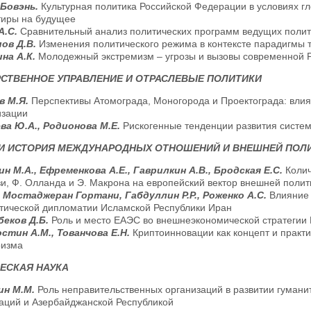
 Бовэнь.
Культурная политика Российской Федерации в условиях г
тиры на будущее
А.С.
Сравнительный анализ политических программ ведущих полит
ов Д.В.
Изменения политического режима в контексте парадигмы 
ина А.К.
Молодежный экстремизм – угрозы и вызовы современной 
СТВЕННОЕ УПРАВЛЕНИЕ И ОТРАСЛЕВЫЕ ПОЛИТИКИ
в М.Я.
Перспективы Атомограда, Моногорода и Проектограда: вли
изации
ва Ю.А., Родионова М.Е.
Рискогенные тенденции развития системы
 И ИСТОРИЯ МЕЖДУНАРОДНЫХ ОТНОШЕНИЙ И ВНЕШНЕЙ ПОЛ
н М.А., Ефременкова А.Е., Гаврилкин А.В., Бродская Е.С.
Колич
и, Ф. Олланда и Э. Макрона на европейский вектор внешней поли
 Мостаджеран Гортани, Габдуллин Р.Р., Роженко А.С.
Влияние 
тической дипломатии Исламской Республики Иран
беков Д.Б.
Роль и место ЕАЭС во внешнеэкономической стратегии 
стин А.М., Тованчова Е.Н.
Криптоинновации как концепт и практ
ризма
ЕСКАЯ НАУКА
ин М.М.
Роль неправительственных организаций в развитии гумани
аций и Азербайджанской Республикой