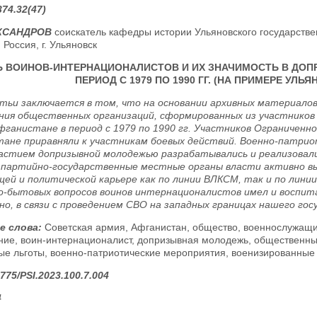
74.32(47)
ЕКСАНДРОВ
соискатель кафедры истории Ульяновского государствен
 Россия, г. Ульяновск
Ь ВОИНОВ-ИНТЕРНАЦИОНАЛИСТОВ И ИХ ЗНАЧИМОСТЬ В ДО
ПЕРИОД С 1979 ПО 1990 ГГ. (НА ПРИМЕРЕ УЛЬ
тьи заключается в том, что на основании архивных материал
ния общественных организаций, сформированных из участнико
Афганистане в период с 1979 по 1990 гг. Участников Ограниченн
ане приравняли к участникам боевых действий. Военно-патрио
частием допризывной молодежью разрабатывались и реализовал
 партийно-государственные местные органы власти активно в
щей и политической карьере как по линии ВЛКСМ, так и по лини
о-бытовых вопросов воинов интернационалистов имел и воспит
но, в связи с проведением СВО на западных границах нашего гос
е слова:
Советская армия, Афганистан, общество, военнослужащи
ние, воин-интернационалист, допризывная молодежь, общественные
ые льготы, военно-патриотические мероприятия, военизированные 
775/PSI.2023.100.7.004
4