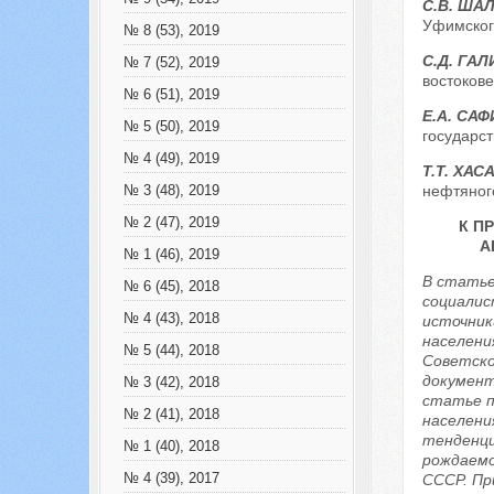
С.В. ША
Уфимского
№ 8 (53), 2019
С.Д. ГА
№ 7 (52), 2019
востокове
№ 6 (51), 2019
Е.А. СА
№ 5 (50), 2019
государст
№ 4 (49), 2019
Т.Т. ХАС
нефтяного
№ 3 (48), 2019
№ 2 (47), 2019
К П
А
№ 1 (46), 2019
В статье
№ 6 (45), 2018
социалис
№ 4 (43), 2018
источник
населени
№ 5 (44), 2018
Советско
документ
№ 3 (42), 2018
статье п
№ 2 (41), 2018
населени
тенденци
№ 1 (40), 2018
рождаемо
№ 4 (39), 2017
СССР. Пр