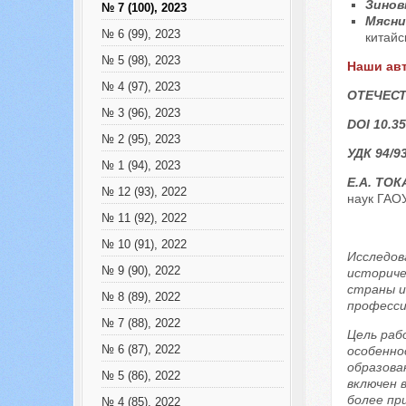
Зинов
№ 7 (100), 2023
Мясни
№ 6 (99), 2023
китайс
№ 5 (98), 2023
Наши ав
№ 4 (97), 2023
ОТЕЧЕСТ
№ 3 (96), 2023
DOI 10.35
№ 2 (95), 2023
УДК 94/9
№ 1 (94), 2023
Е.А. ТО
№ 12 (93), 2022
наук ГАОУ
№ 11 (92), 2022
№ 10 (91), 2022
Исследов
№ 9 (90), 2022
историче
страны и
№ 8 (89), 2022
професси
№ 7 (88), 2022
Цель раб
№ 6 (87), 2022
особенно
образова
№ 5 (86), 2022
включен 
более пр
№ 4 (85), 2022