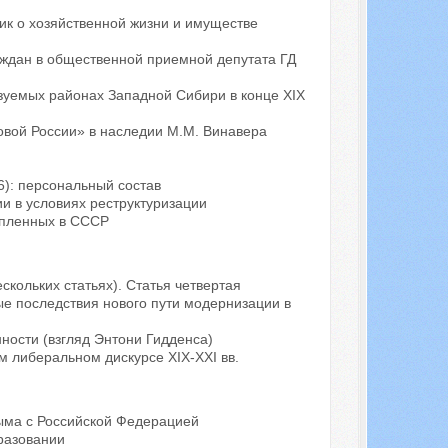
ник о хозяйственной жизни и имуществе
ждан в общественной приемной депутата ГД
зуемых районах Западной Сибири в конце XIX
овой России» в наследии М.М. Винавера
): персональный состав
и в условиях реструктуризации
опленных в СССР
скольких статьях). Статья четвертая
е последствия нового пути модернизации в
ости (взгляд Энтони Гидденса)
 либеральном дискурсе XIX-XXI вв.
ыма с Российской Федерацией
разовании