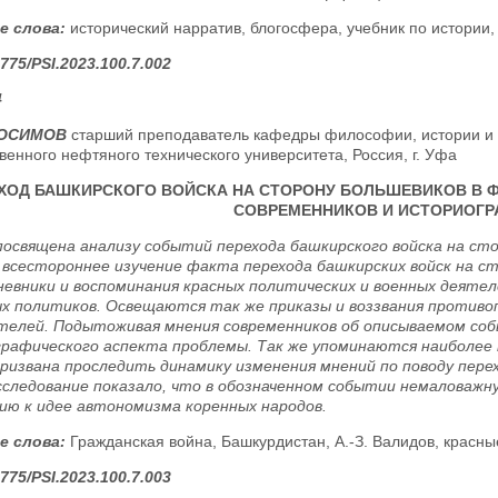
е слова:
исторический нарратив, блогосфера, учебник по истории,
775/PSI.2023.100.7.002
4
РОСИМОВ
старший преподаватель кафедры философии, истории и 
венного нефтяного технического университета, Россия, г. Уфа
ХОД БАШКИРСКОГО ВОЙСКА НА СТОРОНУ БОЛЬШЕВИКОВ В Ф
СОВРЕМЕННИКОВ И ИСТОРИОГР
освящена анализу событий перехода башкирского войска на ст
 всестороннее изучение факта перехода башкирских войск на с
невники и воспоминания красных политических и военных деятел
х политиков. Освещаются так же приказы и воззвания противо
телей. Подытоживая мнения современников об описываемом со
рафического аспекта проблемы. Так же упоминаются наиболее
ризвана проследить динамику изменения мнений по поводу пере
сследование показало, что в обозначенном событии немаловажну
ю к идее автономизма коренных народов.
е слова:
Гражданская война, Башкурдистан, А.-З. Валидов, красны
775/PSI.2023.100.7.003