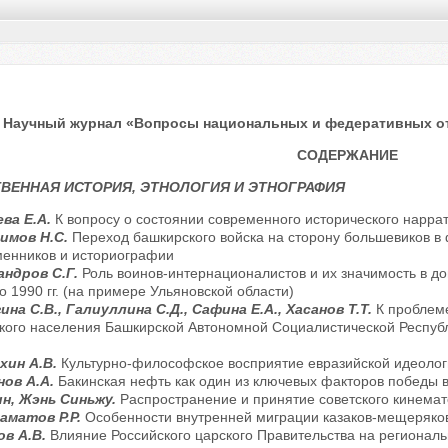
Научный журнал «Вопросы национальных и федеративных отно
СОДЕРЖАНИЕ
ВЕННАЯ ИСТОРИЯ, ЭТНОЛОГИЯ И ЭТНОГРАФИЯ
ева Е.А.
К вопросу о состоянии современного исторического нарра
имов Н.С.
Переход башкирского войска на сторону большевиков в
менников и историографии
андров С.Г.
Роль воинов-интернационалистов и их значимость в д
о 1990 гг. (на примере Ульяновской области)
на С.В., Галиуллина С.Д., Сафина Е.А., Хасанов Т.Т.
К проблем
кого населения Башкирской Автономной Социалистической Респуб
хин А.В.
Культурно-философское восприятие евразийской идеолог
нов А.А.
Бакинская нефть как один из ключевых факторов победы 
ин, Жэнь Синьжу.
Распространение и принятие советского кинемат
аматов Р.Р.
Особенности внутренней миграции казаков-мещеряков
ов А.В.
Влияние Российского царского Правительства на регионал