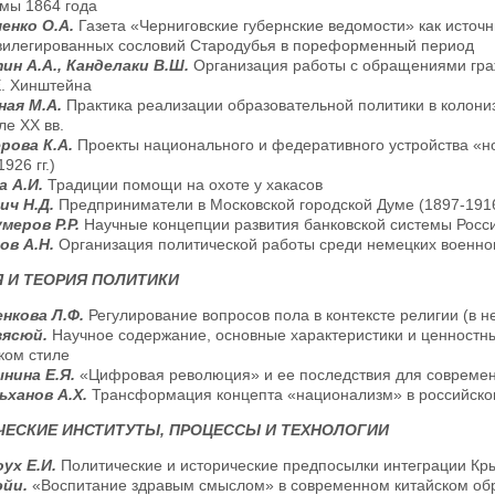
мы 1864 года
енко О.А.
Газета «Черниговские губернские ведомости» как источ
вилегированных сословий Стародубья в пореформенный период
ин А.А., Канделаки В.Ш.
Организация работы с обращениями гра
. Хинштейна
ная М.А.
Практика реализации образовательной политики в колони
ле XX вв.
рова К.А.
Проекты национального и федеративного устройства «н
926 гг.)
а А.И.
Традиции помощи на охоте у хакасов
ич Н.Д.
Предприниматели в Московской городской Думе (1897-1916
меров Р.Р.
Научные концепции развития банковской системы Росси
ов А.Н.
Организация политической работы среди немецких военн
 И ТЕОРИЯ ПОЛИТИКИ
нкова Л.Ф.
Регулирование вопросов пола в контексте религии (в не
зясюй.
Научное содержание, основные характеристики и ценностны
ком стиле
нина Е.Я.
«Цифровая революция» и ее последствия для современн
ьханов А.Х.
Трансформация концепта «национализм» в российском
ЕСКИЕ ИНСТИТУТЫ, ПРОЦЕССЫ И ТЕХНОЛОГИИ
ух Е.И.
Политические и исторические предпосылки интеграции Кр
эйи.
«Воспитание здравым смыслом» в современном китайском об