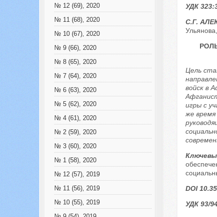
№ 12 (69), 2020
УДК 323:3
№ 11 (68), 2020
С.Г. АЛ
Ульянова,
№ 10 (67), 2020
РОЛ
№ 9 (66), 2020
№ 8 (65), 2020
Цель ста
№ 7 (64), 2020
направле
войск в 
№ 6 (63), 2020
Афганист
№ 5 (62), 2020
игры с у
же время
№ 4 (61), 2020
руководя
социальн
№ 2 (59), 2020
современ
№ 3 (60), 2020
Ключевы
№ 1 (58), 2020
обеспече
социальн
№ 12 (57), 2019
DOI 10.35
№ 11 (56), 2019
№ 10 (55), 2019
УДК 93/9
№ 9 (54), 2019