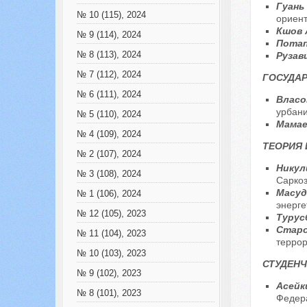
Гуань
№ 10 (115), 2024
ориен
Кшов 
№ 9 (114), 2024
Потап
№ 8 (113), 2024
Рузав
№ 7 (112), 2024
ГОСУДАР
№ 6 (111), 2024
Власо
урбан
№ 5 (110), 2024
Мамае
№ 4 (109), 2024
ТЕОРИЯ
№ 2 (107), 2024
Никули
№ 3 (108), 2024
Саркоз
Масуд
№ 1 (106), 2024
энерге
№ 12 (105), 2023
Турус
Старо
№ 11 (104), 2023
терро
№ 10 (103), 2023
СТУДЕНЧ
№ 9 (102), 2023
Асейк
№ 8 (101), 2023
Федер