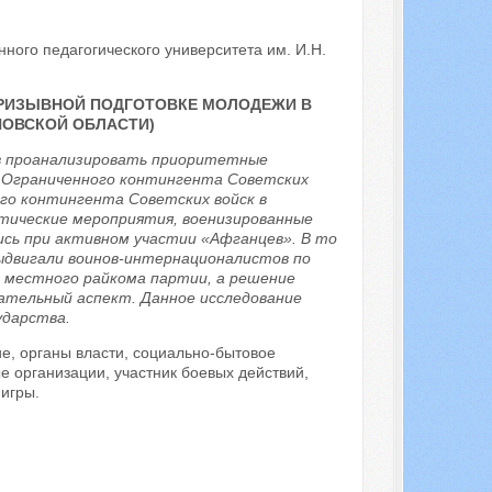
ного педагогического университета им. И.Н.
ПРИЗЫВНОЙ ПОДГОТОВКЕ МОЛОДЕЖИ В
ЯНОВСКОЙ ОБЛАСТИ)
ов проанализировать приоритетные
в Ограниченного контингента Советских
ого контингента Советских войск в
тические мероприятия, военизированные
ись при активном участии «Афганцев». В то
ыдвигали воинов-интернационалистов по
и местного райкома партии, а решение
ательный аспект. Данное исследование
ударства.
е, органы власти, социально-бытовое
 организации, участник боевых действий,
игры.