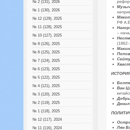
рефор
№ 2 (131), 2026
Музыч
№ 1 (130), 2026
непри
Мякот
№ 12 (129), 2025
РФ А.Е
№ 11 (128), 2025
Нагор
– нача
№ 10 (127), 2025
Несте
(1862-1
№ 9 (126), 2025
Макин
№ 8 (125), 2025
Попов
Сейту
№ 7 (124), 2025
Хваст
№ 6 (123), 2025
ИСТОРИЯ
№ 5 (122), 2025
Болте
№ 4 (121), 2025
Ван Ц
китайс
№ 3 (120), 2025
Добры
№ 2 (119), 2025
Денил
№ 1 (118), 2025
ПОЛИТИЧ
№ 12 (117), 2024
Остро
Лян В
№ 11 (116), 2024