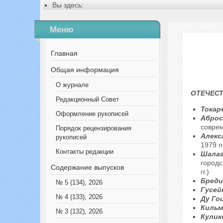
Вы здесь:
Главная
Содержание выпусков
Меню
№ 7 (100), 2023
Главная
Общая информация
О журнале
ОТЕЧЕСТ
Редакционный Совет
Токар
Оформление рукописей
Аброс
совре
Порядок рецензирования
Алекс
рукописей
1979 п
Контакты редакции
Шалаги
городс
Содержание выпусков
гг.)
Бреди
№ 5 (134), 2026
Гусей
№ 4 (133), 2026
Ду Го
Кильм
№ 3 (132), 2026
Кулик