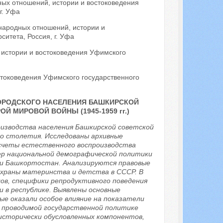
ых отношений, истории и востоковедения
г. Уфа
народных отношений, истории и
итета, Россия, г. Уфа
истории и востоковедения Уфимского
токоведения Уфимского государственного
ОРОДСКОГО НАСЕЛЕНИЯ БАШКИРСКОЙ
 МИРОВОЙ ВОЙНЫ (1945-1959 гг.)
изводства населения Башкирской советской
го столетия. Исследованы архивные
асчеты естественного воспроизводства
ер национальной демографической политики
ки Башкортостан. Анализируются правовые
охраны материнства и детства в СССР. В
ов, специфики репродуктивного поведения
 в республике. Выявлены основные
ые оказали особое влияние на показатели
, проводимой государственной политике
исторически обусловленных компонентов,