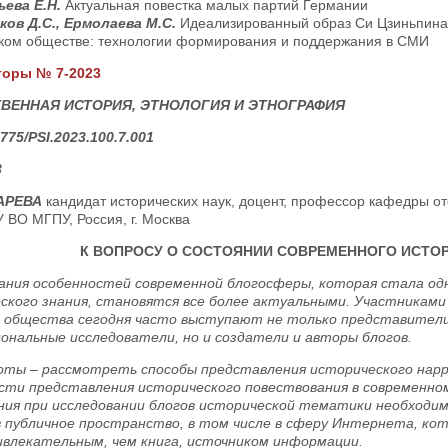
ьева Е.Н.
Актуальная повестка малых партий Германии
ков Д.С., Ермолаева М.С.
Идеализированный образ Си Цзиньпина
ком обществе: технологии формирования и поддержания в СМИ
торы № 7-2023
ВЕННАЯ ИСТОРИЯ, ЭТНОЛОГИЯ И ЭТНОГРАФИЯ
775/PSI.2023.100.7.001
3
КАРЕВА
кандидат исторических наук, доцент, профессор кафедры о
 ВО МГПУ, Россия, г. Москва
К ВОПРОСУ О СОСТОЯНИИ СОВРЕМЕННОГО ИСТО
ания особенностей современной блогосферы, которая стала од
ского знания, становятся все более актуальными. Участникам
 общества сегодня часто выступают не только представители
ональные исследователи, но и создатели и авторы блогов.
оты – рассмотреть способы представления исторического нарра
сти представления исторического повествования в современно
ния при исследовании блогов исторической тематики необходим
в публичное пространство, в том числе в сферу Интернета, ко
ивлекательным, чем книга, источником информации.