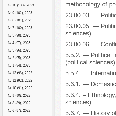
methodology of poli
№ 10 (103), 2023
№ 9 (102), 2023
23.00.03. — Politic
№ 8 (101), 2023
23.00.05. — Politic
№ 7 (100), 2023
sciences)
№ 5 (98), 2023
23.00.06. — Conflic
№ 4 (97), 2023
№ 3 (96), 2023
5.5.2. — Political 
№ 2 (95), 2023
(political sciences)
№ 1 (94), 2023
5.5.4. — Internatio
№ 12 (93), 2022
№ 11 (92), 2022
5.6.1. — Domestic 
№ 10 (91), 2022
5.6.4. – Ethnology
№ 9 (90), 2022
sciences)
№ 8 (89), 2022
№ 6 (87), 2022
5.6.7. — History of