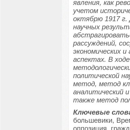
явления, как ре
учетом историче
октябрю 1917 г.
научных резуль
абстрагироватьс
рассуждений, со
экономических и
аспектах. В ход
методологически
политической на
метод, метод кл
аналитический и
также метод пол
Ключевые слов
большевики, Вре
оппозиция, гражд