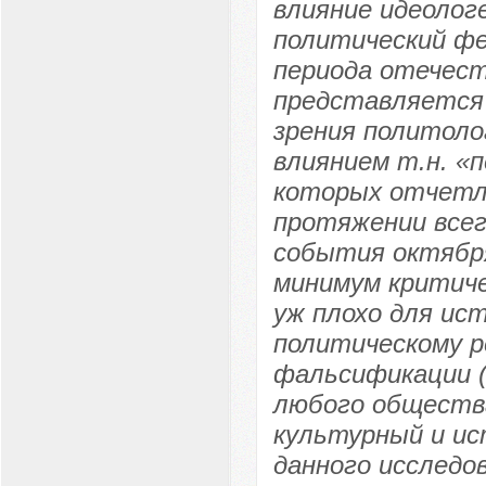
влияние идеолог
политический фе
периода отечест
представляется 
зрения политолог
влиянием т.н. «
которых отчетли
протяжении всег
события октября
минимум критиче
уж плохо для ист
политическому р
фальсификации (
любого обществ
культурный и ис
данного исследо