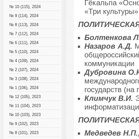
Гёкальпа «Осно
№ 10 (115), 2024
«Три культуры»
№ 9 (114), 2024
ПОЛИТИЧЕСКАЯ
№ 8 (113), 2024
№ 7 (112), 2024
Болтенкова Л
№ 6 (111), 2024
Назаров А.Д.
М
№ 5 (110), 2024
общероссийски
№ 4 (109), 2024
коммуникации
№ 2 (107), 2024
Дубровина О
№ 3 (108), 2024
международног
государств (на
№ 1 (106), 2024
Климчук В.И.
Э
№ 12 (105), 2023
информатизаци
№ 11 (104), 2023
№ 10 (103), 2023
ПОЛИТИЧЕСКА
№ 9 (102), 2023
Медведев Н.П.
№ 8 (101), 2023