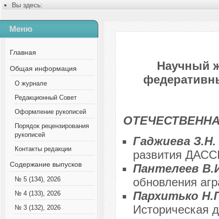
Вы здесь:
Главная
Содержание выпусков
Меню
№ 5 (44), 2018
Главная
Научный 
Общая информация
федеративных
О журнале
Редакционный Совет
Оформление рукописей
ОТЕЧЕСТВЕННА
Порядок рецензирования
рукописей
Гаджиева З.Н
Контакты редакции
развития ДАССР
Содержание выпусков
Пантелеев В.И
обновления агр
№ 5 (134), 2026
Пархитько Н.
№ 4 (133), 2026
Историческая д
№ 3 (132), 2026