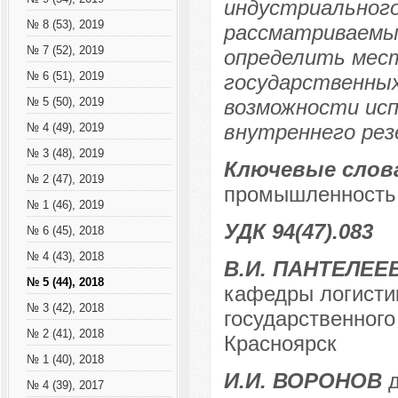
индустриального
№ 8 (53), 2019
рассматриваемый
№ 7 (52), 2019
определить мест
№ 6 (51), 2019
государственных
возможности исп
№ 5 (50), 2019
внутреннего рез
№ 4 (49), 2019
№ 3 (48), 2019
Ключевые слов
№ 2 (47), 2019
промышленность,
№ 1 (46), 2019
УДК 94(47).083
№ 6 (45), 2018
№ 4 (43), 2018
В.И. ПАНТЕЛЕЕ
№ 5 (44), 2018
кафедры логистик
№ 3 (42), 2018
государственного 
№ 2 (41), 2018
Красноярск
№ 1 (40), 2018
И.И. ВОРОНОВ
д
№ 4 (39), 2017