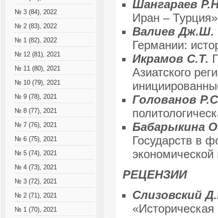
Шангараев Р.
№ 3 (84), 2022
Иран – Турция»
№ 2 (83), 2022
Валиев Дж.Ш.
№ 1 (82), 2022
Германии: исто
№ 12 (81), 2021
Икрамов С.Т.
№ 11 (80), 2021
Азиатского рег
№ 10 (79), 2021
инициированны
Голованов Р.С
№ 9 (78), 2021
политологичес
№ 8 (77), 2021
Бабарыкина О
№ 7 (76), 2021
Государств в ф
№ 6 (75), 2021
экономической 
№ 5 (74), 2021
№ 4 (73), 2021
РЕЦЕНЗИИ
№ 3 (72), 2021
Слизовский Д
№ 2 (71), 2021
«Историческая 
№ 1 (70), 2021