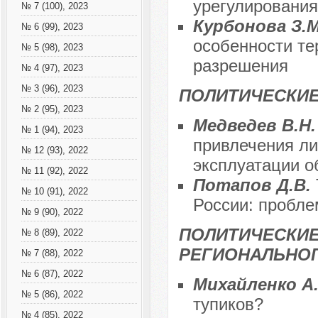
урегулирования
№ 7 (100), 2023
Курбонова З.М
№ 6 (99), 2023
особенности те
№ 5 (98), 2023
разрешения
№ 4 (97), 2023
№ 3 (96), 2023
ПОЛИТИЧЕСКИЕ
№ 2 (95), 2023
Медведев В.Н
№ 1 (94), 2023
привлечения ли
№ 12 (93), 2022
эксплуатации о
№ 11 (92), 2022
Потапов Д.В.
№ 10 (91), 2022
России: пробле
№ 9 (90), 2022
ПОЛИТИЧЕСКИЕ
№ 8 (89), 2022
РЕГИОНАЛЬНОГ
№ 7 (88), 2022
№ 6 (87), 2022
Михайленко А
№ 5 (86), 2022
тупиков?
№ 4 (85), 2022