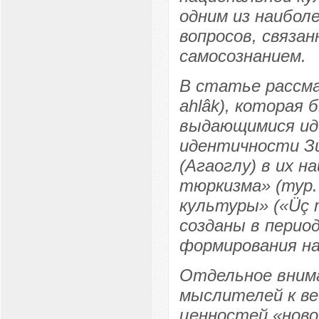
одним из наибол
вопросов, связа
самосознанием.
В статье рассма
ahlâk), которая
выдающимися ид
идентичности Зи
(Агаоглу) в их 
тюркизма» (тур. 
культуры» («Üç m
созданы в перио
формирования на
Отдельное вним
мыслителей к ве
ценностей «ново