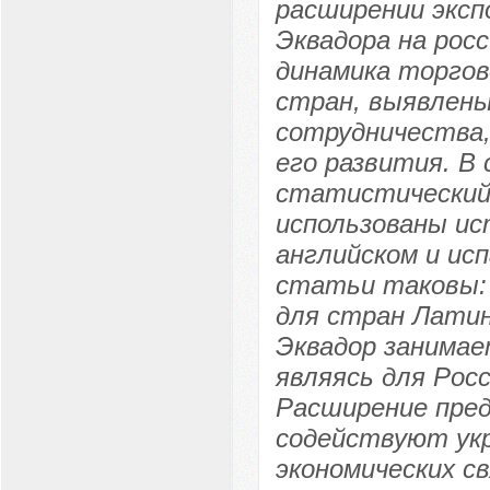
расширении эксп
Эквадора на рос
динамика торгов
стран, выявлены
сотрудничества,
его развития. В
статистический 
использованы ис
английском и ис
статьи таковы:
для стран Латин
Эквадор занимае
являясь для Рос
Расширение пред
содействуют ук
экономических с