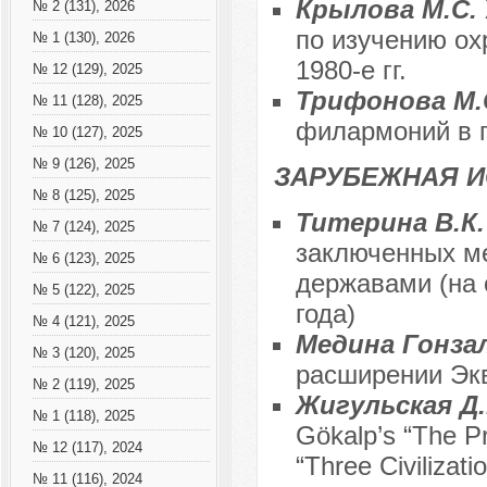
Крылова М.С.
№ 2 (131), 2026
по изучению ох
№ 1 (130), 2026
1980-е гг.
№ 12 (129), 2025
Трифонова М.
№ 11 (128), 2025
филармоний в 
№ 10 (127), 2025
№ 9 (126), 2025
ЗАРУБЕЖНАЯ 
№ 8 (125), 2025
Титерина В.К
№ 7 (124), 2025
заключенных м
№ 6 (123), 2025
державами (на 
№ 5 (122), 2025
года)
№ 4 (121), 2025
Медина Гонзал
№ 3 (120), 2025
расширении Экв
№ 2 (119), 2025
Жигульская Д
№ 1 (118), 2025
Gökalp’s “The Pr
№ 12 (117), 2024
“Three Civiliza
№ 11 (116), 2024