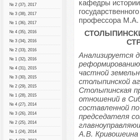
кафедры истории 
№ 2 (37), 2017
государственного
№ 3 (38), 2017
профессора М.А. 
№ 1 (36), 2017
СТОЛЫПИНСКИ
№ 4 (35), 2016
СТ
№ 3 (34), 2016
№ 2 (33), 2016
Анализируется д
№ 1 (32), 2016
реформированию
№ 4 (31), 2015
частной земельн
№ 3 (30), 2015
столыпинской аг
№ 2 (29), 2015
Столыпинская п
№ 1 (28), 2015
отношений в Сиб
№ 4 (27), 2014
составленной по
№ 3 (26), 2014
председателя со
№ 2 (25), 2014
главноуправляю
№ 1 (24), 2014
А.В. Кривошеина