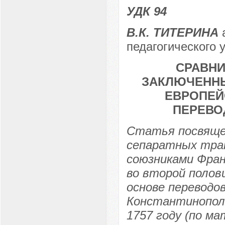
УДК 94
В.К. ТИТЕРИНА
а
педагогического у
СРАВНИ
ЗАКЛЮЧЕННЫ
ЕВРОПЕЙ
ПЕРЕВОД
Статья посвяще
сепаратных трак
союзниками Фран
во второй полови
основе переводо
Константинополе
1757 году (по м