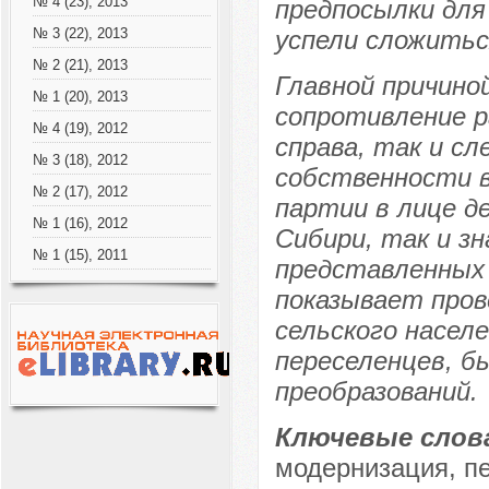
№ 4 (23), 2013
предпосылки для
успели сложитьс
№ 3 (22), 2013
№ 2 (21), 2013
Главной причин
№ 1 (20), 2013
сопротивление р
№ 4 (19), 2012
справа, так и с
№ 3 (18), 2012
собственности в
№ 2 (17), 2012
партии в лице д
№ 1 (16), 2012
Сибири, так и з
№ 1 (15), 2011
представленных 
показывает пров
сельского населе
переселенцев, б
преобразований.
Ключевые слов
модернизация, пе