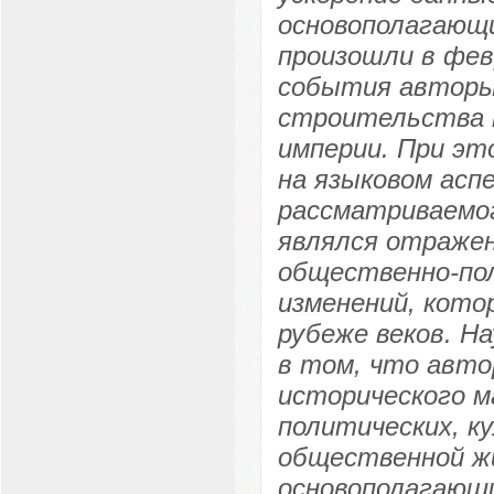
основополагающи
произошли в фев
события авторы
строительства 
империи. При эт
на языковом асп
рассматриваемого
являлся отраже
общественно-по
изменений, кото
рубеже веков. Н
в том, что авто
исторического м
политических, к
общественной жи
основополагающ