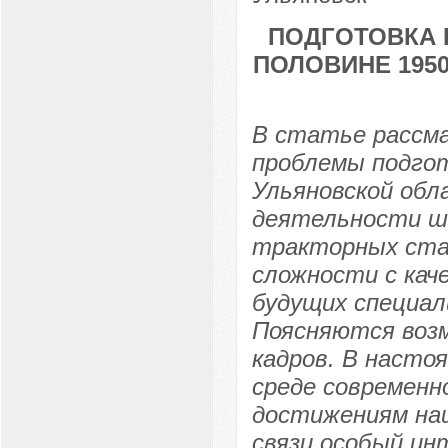
ПОДГОТОВКА 
ПОЛОВИНЕ 1950
В статье рассма
проблемы подгот
Ульяновской обла
деятельности шк
тракторных ста
сложности с ка
будущих специа
Поясняются воз
кадров. В насто
среде современн
достижениям наш
связи особый и