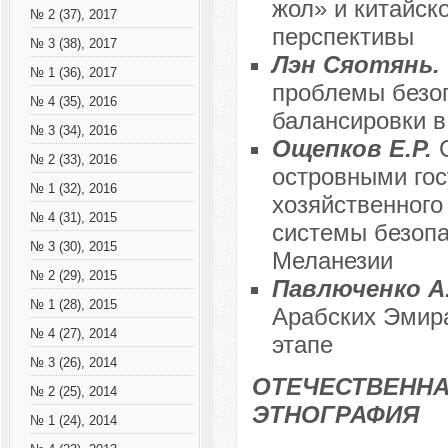
жол» и китайск
№ 2 (37), 2017
перспективы
№ 3 (38), 2017
Лэн Сяотянь.
№ 1 (36), 2017
проблемы безоп
№ 4 (35), 2016
балансировки в
№ 3 (34), 2016
Ощепков Е.Р.
№ 2 (33), 2016
островными гос
№ 1 (32), 2016
хозяйственного
№ 4 (31), 2015
системы безопа
№ 3 (30), 2015
Меланезии
№ 2 (29), 2015
Павлюченко А
№ 1 (28), 2015
Арабских Эмира
№ 4 (27), 2014
этапе
№ 3 (26), 2014
ОТЕЧЕСТВЕННА
№ 2 (25), 2014
ЭТНОГРАФИЯ
№ 1 (24), 2014