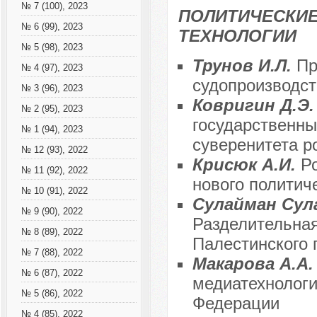
№ 7 (100), 2023
ПОЛИТИЧЕСКИЕ
№ 6 (99), 2023
ТЕХНОЛОГИИ
№ 5 (98), 2023
Трунов И.Л.
Пр
№ 4 (97), 2023
судопроизводст
№ 3 (96), 2023
Ковригин Д.Э
№ 2 (95), 2023
государственны
№ 1 (94), 2023
суверенитета р
№ 12 (93), 2022
Крисюк А.И.
Р
№ 11 (92), 2022
нового политич
№ 10 (91), 2022
Сулайман Сул
№ 9 (90), 2022
Разделительная
№ 8 (89), 2022
Палестинского 
№ 7 (88), 2022
Макарова А.А
№ 6 (87), 2022
медиатехнологи
№ 5 (86), 2022
Федерации
№ 4 (85), 2022