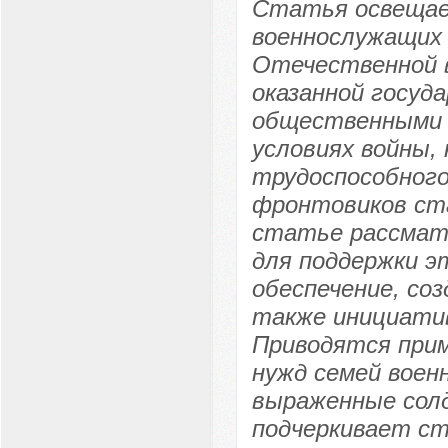
Статья освещае
военнослужащих 
Отечественной в
оказанной госуд
общественными 
условиях войны,
трудоспособного
фронтовиков ста
статье рассмат
для поддержки э
обеспечение, соз
также инициатив
Приводятся при
нужд семей воен
выраженные сол
подчеркивает ст