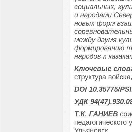
социальных, кул
и народами Север
новых форм взаи
соревновательны
между двумя кул
формированию т
народов к казака
Ключевые слов
структура войска
DOI 10.35775/PSI
УДК 94(47).930.0
Т.К. ГАНИЕВ
сои
педагогического у
Ульяновск