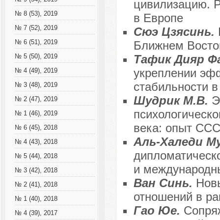
цивилизацию. Р
№ 8 (53), 2019
в Европе
№ 7 (52), 2019
Сюэ Цзясинь.
№ 6 (51), 2019
Ближнем Восто
Тафик Дияр Ф
№ 5 (50), 2019
укреплении эфф
№ 4 (49), 2019
стабильности в
№ 3 (48), 2019
Шудрик М.В.
Э
№ 2 (47), 2019
психологическо
№ 1 (46), 2019
века: опыт СС
№ 6 (45), 2018
Аль-Халеди М
№ 4 (43), 2018
дипломатическо
№ 5 (44), 2018
и международн
№ 3 (42), 2018
Ван Синь.
Нов
№ 2 (41), 2018
отношений в ра
№ 1 (40), 2018
Гао Юе.
Сопря
№ 4 (39), 2017