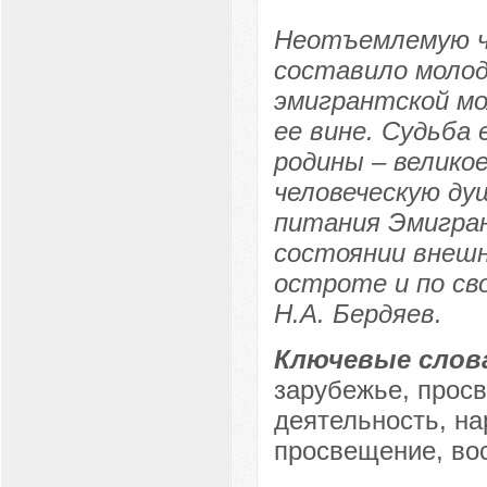
Неотъемлемую ч
составило молод
эмигрантской мо
ее вине. Судьба
родины – велико
человеческую ду
питания Эмигран
состоянии внешн
остроте и по св
Н.А. Бердяев.
Ключевые слов
зарубежье, просв
деятельность, на
просвещение, во