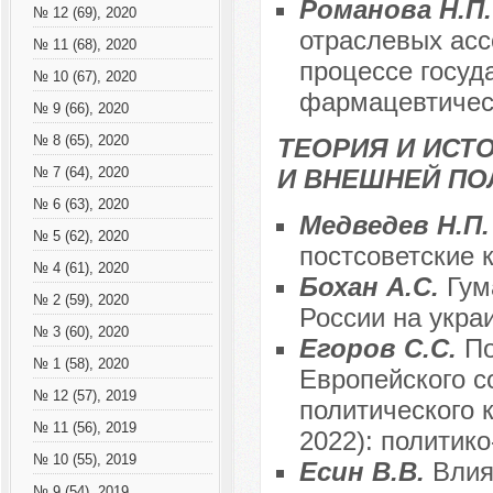
Романова Н.П
№ 12 (69), 2020
отраслевых асс
№ 11 (68), 2020
процессе госуд
№ 10 (67), 2020
фармацевтичес
№ 9 (66), 2020
№ 8 (65), 2020
ТЕОРИЯ И ИС
И ВНЕШНЕЙ ПО
№ 7 (64), 2020
№ 6 (63), 2020
Медведев Н.П
№ 5 (62), 2020
постсоветские 
№ 4 (61), 2020
Бохан А.С.
Гум
№ 2 (59), 2020
России на украи
№ 3 (60), 2020
Егоров С.С.
По
№ 1 (58), 2020
Европейского с
№ 12 (57), 2019
политического 
№ 11 (56), 2019
2022): политик
№ 10 (55), 2019
Есин В.В.
Влия
№ 9 (54), 2019