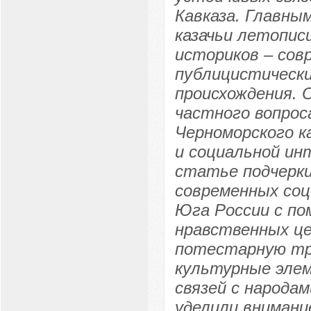
Кавказа. Главны
казачьи летопис
историков – сов
публицистически
происхождения. 
частного вопроса
Черноморского ка
и социальной ин
статье подчерки
современных со
Юга России с по
нравственных це
потестарную тра
культурные элем
связей с народа
уделили внимани