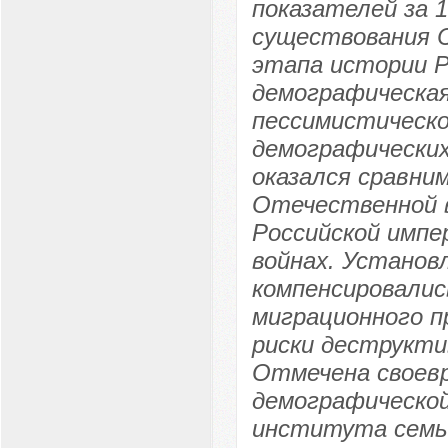
показателей за 1
существования С
этапа истории Р
демографическая
пессимистическо
демографических
оказался сравни
Отечественной в
Российской импе
войнах. Установ
компенсировалис
миграционного п
риски деструкти
Отмечена своевр
демографической
института семь