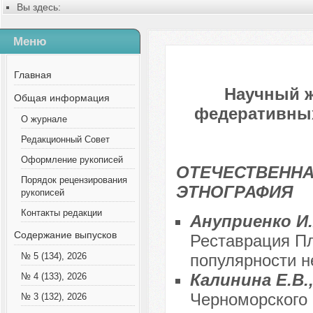
Вы здесь:
Главная
Содержание выпусков
Меню
№ 12 (117), 2024
Главная
Научный 
Общая информация
федеративных 
О журнале
Редакционный Совет
Оформление рукописей
ОТЕЧЕСТВЕННА
Порядок рецензирования
ЭТНОГРАФИЯ
рукописей
Контакты редакции
Ануприенко И.
Содержание выпусков
Реставрация Пл
популярности не
№ 5 (134), 2026
Калинина Е.В.
№ 4 (133), 2026
Черноморского 
№ 3 (132), 2026