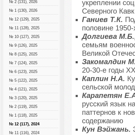
укреплении соц
№ 2 (131), 2026
Северного Кавк
№ 1 (130), 2026
Ганиев Т.К.
По
№ 12 (129), 2025
половине 1950-
№ 11 (128), 2025
Долгиева М.Б.
№ 10 (127), 2025
семьям военно
№ 9 (126), 2025
Великой Отече
№ 8 (125), 2025
Закомалдин М
№ 7 (124), 2025
20-30-е годы Х
№ 6 (123), 2025
Каплин Н.А.
Ку
№ 5 (122), 2025
сельской молод
№ 4 (121), 2025
Карапетян Е.А
№ 3 (120), 2025
русский язык н
№ 2 (119), 2025
паттернов к но
№ 1 (118), 2025
содержанию
№ 12 (117), 2024
Кун Вэйжань.
№ 11 (116), 2024