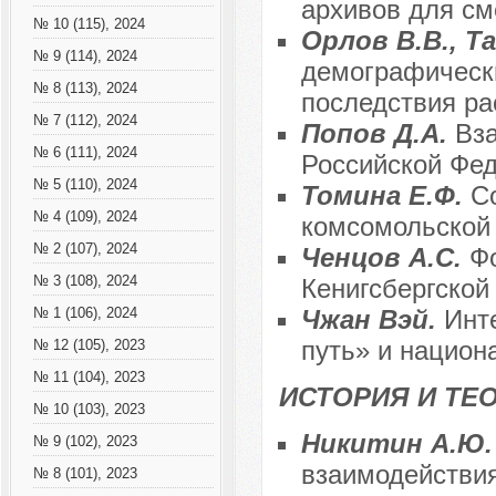
архивов для см
№ 10 (115), 2024
Орлов В.В., Т
№ 9 (114), 2024
демографически
№ 8 (113), 2024
последствия р
№ 7 (112), 2024
Попов Д.А.
Вз
№ 6 (111), 2024
Российской Фе
№ 5 (110), 2024
Томина Е.Ф.
С
№ 4 (109), 2024
комсомольской 
№ 2 (107), 2024
Ченцов А.С.
Ф
№ 3 (108), 2024
Кенигсбергской 
Чжан Вэй.
Инт
№ 1 (106), 2024
путь» и национ
№ 12 (105), 2023
№ 11 (104), 2023
ИСТОРИЯ И ТЕ
№ 10 (103), 2023
Никитин А.Ю
№ 9 (102), 2023
взаимодействия
№ 8 (101), 2023