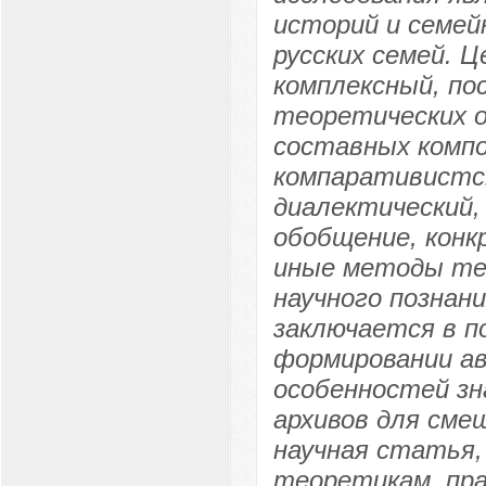
историй и семей
русских семей. 
комплексный, по
теоретических о
составных компо
компаративистск
диалектический,
обобщение, конк
иные методы тео
научного познани
заключается в п
формировании а
особенностей зн
архивов для сме
научная статья,
теоретикам, пра