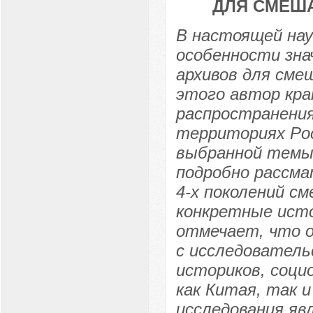
ДЛЯ СМЕШ
В настоящей нау
особенности зна
архивов для сме
этого автор кра
распространения
территориях Рос
выбранной темы 
подробно рассм
4-х поколений см
конкретные исто
отмечает, что 
с исследовательс
историков, социо
как Китая, так 
исследования яв