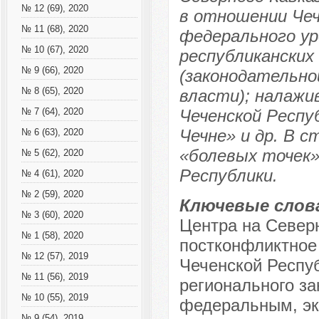
№ 12 (69), 2020
в отношении Чеч
№ 11 (68), 2020
федерального ур
№ 10 (67), 2020
республиканских
№ 9 (66), 2020
(законодательно
№ 8 (65), 2020
власти); налажи
Чеченской Респу
№ 7 (64), 2020
Чечне» и др. В 
№ 6 (63), 2020
«болевых точек»
№ 5 (62), 2020
Республики.
№ 4 (61), 2020
№ 2 (59), 2020
Ключевые слов
№ 3 (60), 2020
Центра на Север
№ 1 (58), 2020
постконфликтное
№ 12 (57), 2019
Чеченской Респуб
№ 11 (56), 2019
регионального за
№ 10 (55), 2019
федеральным, эк
№ 9 (54), 2019