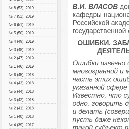
В.И. ВЛАСОВ
док
№ 8 (53), 2019
кафедры национа
№ 7 (52), 2019
Российской акаде
№ 6 (51), 2019
государственной
№ 5 (50), 2019
ОШИБКИ, ЗАБ
№ 4 (49), 2019
ДЕЯТЕЛ
№ 3 (48), 2019
№ 2 (47), 2019
Ошибки извечно 
№ 1 (46), 2019
многогранной и 
№ 6 (45), 2018
часть этих ошиб
№ 4 (43), 2018
указанной сфере
№ 5 (44), 2018
Известно, что с
№ 3 (42), 2018
одно, говорить 
№ 2 (41), 2018
и делать (совер
№ 1 (40), 2018
пусть даже неко
№ 4 (39), 2017
такой субъект п