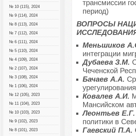
трансмиссии го
№ 10 (115), 2024
период)
№ 9 (114), 2024
ВОПРОСЫ НАЦ
№ 8 (113), 2024
ИССЛЕДОВАНИ
№ 7 (112), 2024
№ 6 (111), 2024
Меньшиков А.
№ 5 (110), 2024
интеграции миг
№ 4 (109), 2024
Дубаева З.М.
С
№ 2 (107), 2024
Чеченской Респ
№ 3 (108), 2024
Бачаев А.А.
Ср
урегулировани
№ 1 (106), 2024
Ковалев А.И.
М
№ 12 (105), 2023
Мансийском ав
№ 11 (104), 2023
Леонтьев Е.Г
№ 10 (103), 2023
политики в Сев
№ 9 (102), 2023
Гаевский П.А.
№ 8 (101), 2023