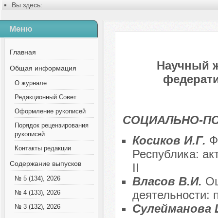
Вы здесь:
Главная
Содержание выпусков
Меню
№ 4 (23), 2013
Главная
Научный 
Общая информация
федерати
О журнале
Редакционный Совет
Оформление рукописей
СОЦИАЛЬНО-П
Порядок рецензирования
рукописей
Косиков И.Г.
Ф
Контакты редакции
Республика: ак
Содержание выпусков
II
Власов В.И.
Ош
№ 5 (134), 2026
деятельности: 
№ 4 (133), 2026
Сулейманова 
№ 3 (132), 2026