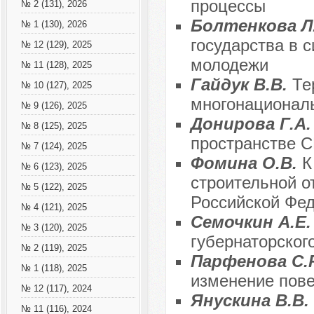
процессы
№ 2 (131), 2026
Болтенкова Л.
№ 1 (130), 2026
государства в 
№ 12 (129), 2025
молодежи
№ 11 (128), 2025
Гайдук В.В.
Те
№ 10 (127), 2025
многонациональ
№ 9 (126), 2025
Донирова Г.А
№ 8 (125), 2025
пространстве С
№ 7 (124), 2025
Фомина О.В.
К
№ 6 (123), 2025
строительной о
№ 5 (122), 2025
Российской Фе
№ 4 (121), 2025
Семочкин А.Е
№ 3 (120), 2025
губернаторског
№ 2 (119), 2025
Парфенова С.
№ 1 (118), 2025
изменение пове
№ 12 (117), 2024
Янускина В.В.
№ 11 (116), 2024