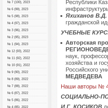
Республики Каз
№ 7 (100), 2023
инфраструктур
№ 6 (99), 2023
Яхиханов В.Д
№ 5 (98), 2023
гражданской ид
№ 4 (97), 2023
№ 3 (96), 2023
УЧЕБНЫЕ КУР
№ 2 (95), 2023
Авторская пр
№ 1 (94), 2023
РЕГИОНОВЕД
№ 12 (93), 2022
наук, профессо
№ 11 (92), 2022
хозяйства и го
№ 10 (91), 2022
Российского ун
№ 9 (90), 2022
МЕДВЕДЕВА
№ 8 (89), 2022
Наши авторы № 4
№ 7 (88), 2022
№ 6 (87), 2022
СОЦИАЛЬНО-П
№ 5 (86), 2022
И.Г. КОСИКОВ
до
№ 4 (85), 2022