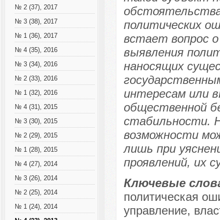
№ 2 (37), 2017
обстоятельствах
№ 3 (38), 2017
политических ош
встает вопрос о
№ 1 (36), 2017
выявления полит
№ 4 (35), 2016
наносящих суще
№ 3 (34), 2016
государственны
№ 2 (33), 2016
интересам или в
№ 1 (32), 2016
общественной бе
№ 4 (31), 2015
стабильности. Н
№ 3 (30), 2015
возможности мо
№ 2 (29), 2015
лишь при уяснен
№ 1 (28), 2015
проявлений, их с
№ 4 (27), 2014
№ 3 (26), 2014
Ключевые слов
№ 2 (25), 2014
политическая оши
№ 1 (24), 2014
управление, влас