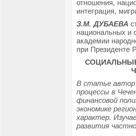
отношения, наци
интеграция, мигр
З.М. ДУБАЕВА
ст
национальных и 
академии народно
при Президенте 
СОЦИАЛЬНЫЕ
В статье автор 
процессы в Чечен
финансовой поли
экономике регио
характер. Изуча
развития частно