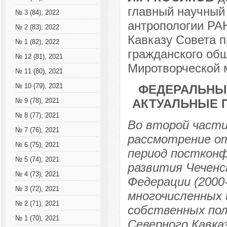
главный научный 
№ 3 (84), 2022
антропологии РАН
№ 2 (83), 2022
Кавказу Совета 
№ 1 (82), 2022
гражданского общ
№ 12 (81), 2021
Миротворческой 
№ 11 (80), 2021
№ 10 (79), 2021
ФЕДЕРАЛЬНЫЙ
АКТУАЛЬНЫЕ П
№ 9 (78), 2021
№ 8 (77), 2021
Во второй част
№ 7 (76), 2021
рассмотрение от
№ 6 (75), 2021
период постконф
№ 5 (74), 2021
развития Чеченс
№ 4 (73), 2021
Федерации (2000-
№ 3 (72), 2021
многочисленных 
№ 2 (71), 2021
собственных пол
№ 1 (70), 2021
Северного Кавка