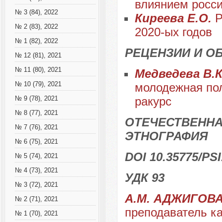
влиянием росси
№ 3 (84), 2022
Киреева Е.О.
Р
№ 2 (83), 2022
2020-ых годов
№ 1 (82), 2022
РЕЦЕНЗИИ И О
№ 12 (81), 2021
№ 11 (80), 2021
Медведева В.К
№ 10 (79), 2021
молодежная пол
ракурс
№ 9 (78), 2021
№ 8 (77), 2021
ОТЕЧЕСТВЕННА
№ 7 (76), 2021
ЭТНОГРАФИЯ
№ 6 (75), 2021
DOI 10.35775/PSI
№ 5 (74), 2021
№ 4 (73), 2021
УДК 93
№ 3 (72), 2021
А.М. АДЖИГОВ
№ 2 (71), 2021
преподаватель к
№ 1 (70), 2021