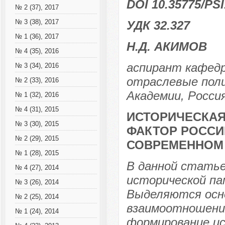
DOI 10.35775/PSI
№ 2 (37), 2017
№ 3 (38), 2017
УДК 32.327
№ 1 (36), 2017
Н.Д. АКИМОВ
№ 4 (35), 2016
аспирант кафедр
№ 3 (34), 2016
отраслевые поли
№ 2 (33), 2016
Академии, Россия
№ 1 (32), 2016
№ 4 (31), 2015
ИСТОРИЧЕСКА
№ 3 (30), 2015
ФАКТОР РОССИ
№ 2 (29), 2015
СОВРЕМЕННОМ
№ 1 (28), 2015
В данной стать
№ 4 (27), 2014
исторической па
№ 3 (26), 2014
Выделяются осн
№ 2 (25), 2014
взаимоотношения
№ 1 (24), 2014
формирование ис