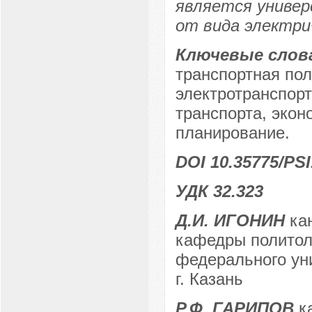
является универ
от вида электри
Ключевые слов
транспортная пол
электротранспорт
транспорта, экон
планирование.
DOI 10.35775/PSI
УДК 32.323
Д.И. ИГОНИН
кан
кафедры политоло
федерального уни
г. Казань
Р.Ф. ГАРИПОВ
ка