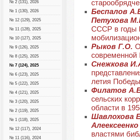
старообрядче
№ 2 (131), 2026
Беспалов А.В
№ 1 (130), 2026
Петухова М.
№ 12 (129), 2025
СССР в годы 
№ 11 (128), 2025
мобилизацио
№ 10 (127), 2025
Рыков Г.О.
О
№ 9 (126), 2025
современной 
№ 8 (125), 2025
Снежкова И.
№ 7 (124), 2025
представления
№ 6 (123), 2025
летия Побед
№ 5 (122), 2025
Филатов А.В
№ 4 (121), 2025
сельских кор
№ 3 (120), 2025
области в 1950
№ 2 (119), 2025
Шавлохова Е.
№ 1 (118), 2025
Алеексеенко 
№ 12 (117), 2024
властями библ
№ 11 (116), 2024