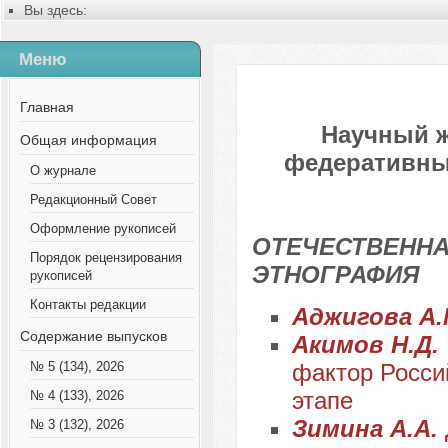
Вы здесь:
Главная
Содержание выпусков
Меню
№ 7 (124), 2025
Главная
Научный 
Общая информация
федеративных
О журнале
Редакционный Совет
Оформление рукописей
ОТЕЧЕСТВЕННА
Порядок рецензирования
ЭТНОГРАФИЯ
рукописей
Контакты редакции
Аджигова А
Содержание выпусков
Акимов Н.Д.
фактор Росси
№ 5 (134), 2026
этапе
№ 4 (133), 2026
Зимина А.А.
№ 3 (132), 2026