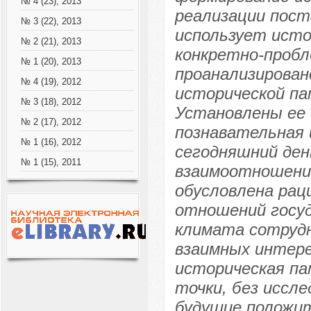
№ 4 (23), 2013
реализации пост
№ 3 (22), 2013
использует исто
№ 2 (21), 2013
конкретно-проб
№ 1 (20), 2013
проанализирован
№ 4 (19), 2012
исторической па
№ 3 (18), 2012
Установлены ее 
№ 2 (17), 2012
познавательная 
№ 1 (16), 2012
сегодняшний ден
№ 1 (15), 2011
взаимоотношений
обусловлена рац
отношений госуд
климата сотрудн
взаимных интере
историческая п
точки, без иссл
будущие положи