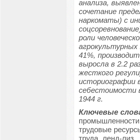
анализа, выявле
сочетание преде
наркоматы) с ин
соцсоревнование
роли человеческ
агрокультурных 
41%, производит
выросла в 2.2 ра
жесткого регули
историографии в
себестоимости в
1944 г.
Ключевые слов
промышленности,
трудовые ресурс
труда, ленд-лиз.