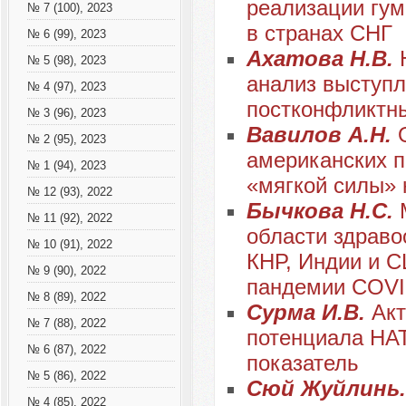
реализации гум
№ 7 (100), 2023
в странах СНГ
№ 6 (99), 2023
Ахатова Н.В.
№ 5 (98), 2023
анализ выступл
№ 4 (97), 2023
постконфликтн
№ 3 (96), 2023
Вавилов А.Н.
№ 2 (95), 2023
американских п
№ 1 (94), 2023
«мягкой силы» 
№ 12 (93), 2022
Бычкова Н.С.
№ 11 (92), 2022
области здраво
№ 10 (91), 2022
КНР, Индии и С
№ 9 (90), 2022
пандемии COVI
№ 8 (89), 2022
Сурма И.В.
Акт
№ 7 (88), 2022
потенциала НА
№ 6 (87), 2022
показатель
№ 5 (86), 2022
Сюй Жуйлинь
№ 4 (85), 2022