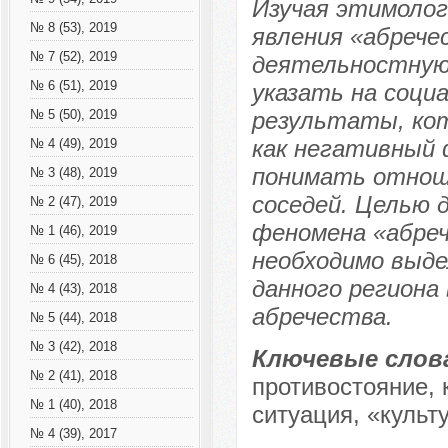
Изучая этимолог
№ 8 (53), 2019
явления «абрече
№ 7 (52), 2019
деятельностную 
№ 6 (51), 2019
указать на соци
результаты, ко
№ 5 (50), 2019
как негативный 
№ 4 (49), 2019
понимать отнош
№ 3 (48), 2019
соседей. Целью 
№ 2 (47), 2019
феномена «абреч
№ 1 (46), 2019
необходимо выде
№ 6 (45), 2018
данного региона 
№ 4 (43), 2018
абречества.
№ 5 (44), 2018
№ 3 (42), 2018
Ключевые слов
№ 2 (41), 2018
противостояние, 
№ 1 (40), 2018
ситуация, «культ
№ 4 (39), 2017