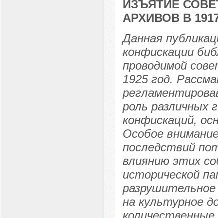
ИЗЪЯТИЕ СОВЕ
АРХИВОВ В 1917
Данная публикац
конфискации биб
проводимой сове
1925 год. Рассм
регламентирова
роль различных 
конфискаций, ос
Особое внимание
последствий пот
влиянию этих со
исторической па
разрушительное 
на культурное д
количественные 