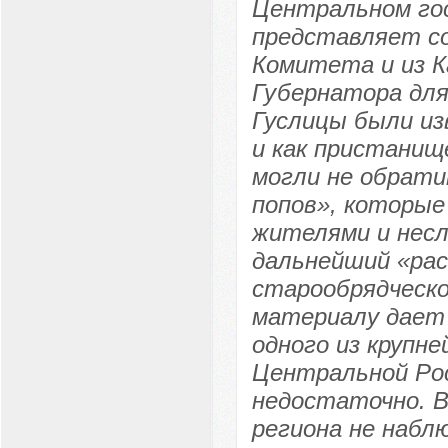
Центральном гос
представляет со
Комитета и из К
Губернатора для
Гуслицы были из
и как пристанищ
могли не обрати
попов», которые
жителями и несл
дальнейший «рас
старообрядческо
материалу дает 
одного из крупн
Центральной Рос
недостаточно. В
региона не набл