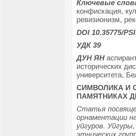
Ключевые слов
конфискация, куль
ревизионизм, рек
DOI 10.35775/PSI
УДК 39
ДУН ЯН
аспирант
исторических дис
университета, Бе
СИМВОЛИКА И 
ПАМЯТНИКАХ Д
Статья посвящен
орнаментации на
уйгуров. Уйгуры,
этнических груп