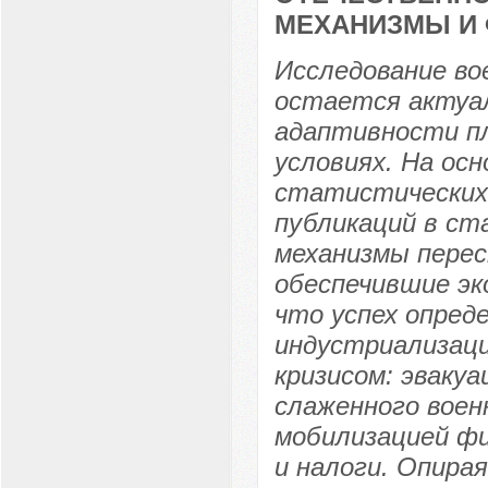
МЕХАНИЗМЫ И
Исследование во
остается актуал
адаптивности п
условиях. На осн
статистических
публикаций в с
механизмы перес
обеспечившие эк
что успех опред
индустриализаци
кризисом: эвакуа
слаженного воен
мобилизацией фи
и налоги. Опира