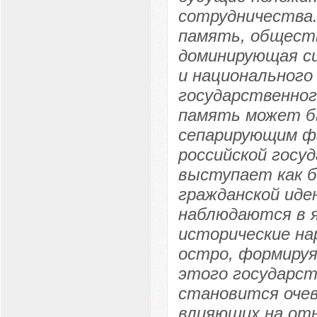
сотрудничества.
память, обществ
доминирующая си
и национального
государственног
память может б
сепарирующим ф
российской госу
выступает как б
гражданской иде
наблюдаются в я
исторические н
остро, формиру
этого государст
становится очев
влияющих на отн