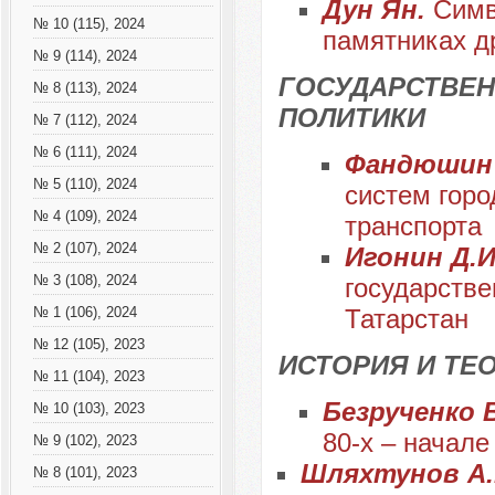
Дун Ян.
Симв
№ 10 (115), 2024
памятниках д
№ 9 (114), 2024
ГОСУДАРСТВЕН
№ 8 (113), 2024
ПОЛИТИКИ
№ 7 (112), 2024
№ 6 (111), 2024
Фандюшин
№ 5 (110), 2024
систем горо
№ 4 (109), 2024
транспорта
№ 2 (107), 2024
Игонин Д.И
№ 3 (108), 2024
государстве
Татарстан
№ 1 (106), 2024
№ 12 (105), 2023
ИСТОРИЯ И Т
№ 11 (104), 2023
Безрученко 
№ 10 (103), 2023
80-х – начале 
№ 9 (102), 2023
Шляхтунов А.Г
№ 8 (101), 2023