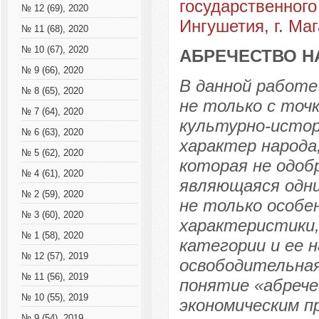
государственного
№ 12 (69), 2020
Ингушетия, г. Маг
№ 11 (68), 2020
№ 10 (67), 2020
АБРЕЧЕСТВО Н
№ 9 (66), 2020
В данной работе
№ 8 (65), 2020
не только с точ
№ 7 (64), 2020
культурно-исто
№ 6 (63), 2020
характер народа
№ 5 (62), 2020
которая не одоб
№ 4 (61), 2020
являющаяся одн
№ 2 (59), 2020
не только особе
№ 3 (60), 2020
характеристики
№ 1 (58), 2020
категории и ее н
№ 12 (57), 2019
освободительная
№ 11 (56), 2019
понятие «абреч
№ 10 (55), 2019
экономическим п
№ 9 (54), 2019