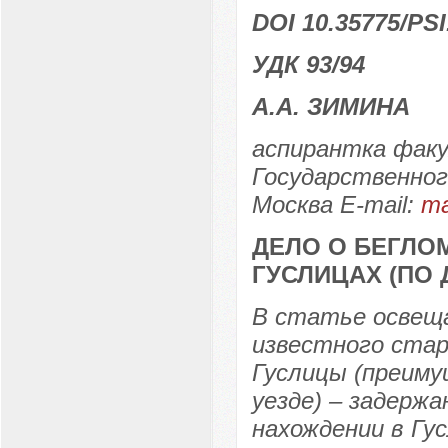
DOI 10.35775/PSI
УДК 93/94
А.А. ЗИМИНА
аспирантка факу
Государственног
Москва E-mail:
ma
ДЕЛО О БЕГЛО
ГУСЛИЦАХ (ПО
В статье освеща
известного стар
Гуслицы (преиму
уезде) – задержа
нахождении в Гу