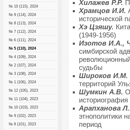
Хилажев Р.Р.
П
№ 10 (115), 2024
Храмцов И.И.
№ 9 (114), 2024
исторической п
№ 8 (113), 2024
Хэ Цзяшу.
Кит
№ 7 (112), 2024
(1949-1956)
№ 6 (111), 2024
Изотов И.А., 
№ 5 (110), 2024
симбирской адв
№ 4 (109), 2024
революционный 
№ 2 (107), 2024
судьбы
№ 3 (108), 2024
Широков И.М.
территорий Уль
№ 1 (106), 2024
Шумкин А.В.
О
№ 12 (105), 2023
историография 
№ 11 (104), 2023
Арапханова Л.
№ 10 (103), 2023
этнополитики 
№ 9 (102), 2023
период
№ 8 (101), 2023