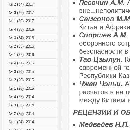
Песочин А.М.
№ 2 (37), 2017
внешнеполитич
№ 3 (38), 2017
Самсонов М.М
№ 1 (36), 2017
Китая и Африки
№ 4 (35), 2016
Споршев А.М.
№ 3 (34), 2016
оборонного сот
№ 2 (33), 2016
безопасности в
№ 1 (32), 2016
Тао Цзылун.
К
№ 4 (31), 2015
современной ге
№ 3 (30), 2015
Республики Каз
№ 2 (29), 2015
Чжан Чэньи.
А
№ 1 (28), 2015
расчетов в нац
№ 4 (27), 2014
между Китаем и
№ 3 (26), 2014
РЕЦЕНЗИИ И О
№ 2 (25), 2014
№ 1 (24), 2014
Медведев Н.П