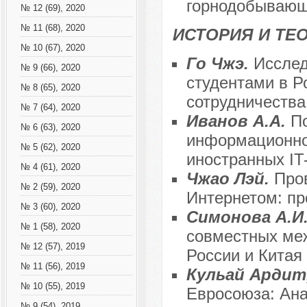
горнодобывающ
№ 12 (69), 2020
№ 11 (68), 2020
ИСТОРИЯ И Т
№ 10 (67), 2020
Го Чжэ.
Исслед
№ 9 (66), 2020
студентами в Р
№ 8 (65), 2020
сотрудничества
№ 7 (64), 2020
Иванов А.А.
П
№ 6 (63), 2020
информационног
№ 5 (62), 2020
иностранных IT
№ 4 (61), 2020
Чжао Лэй.
Про
№ 2 (59), 2020
Интернетом: пр
№ 3 (60), 2020
Симонова А.И
№ 1 (58), 2020
совместных ме
№ 12 (57), 2019
России и Китая
№ 11 (56), 2019
Кульай Ардит
№ 10 (55), 2019
Евросоюза: Ана
№ 9 (54), 2019