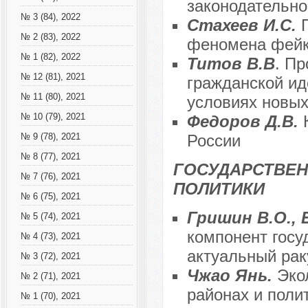
законодательно
№ 3 (84), 2022
Стахеев И.С.
№ 2 (83), 2022
феномена фейк
№ 1 (82), 2022
Титов В.В
. П
№ 12 (81), 2021
гражданской ид
№ 11 (80), 2021
условиях новых
№ 10 (79), 2021
Федоров Д.В.
России
№ 9 (78), 2021
№ 8 (77), 2021
ГОСУДАРСТВЕН
№ 7 (76), 2021
ПОЛИТИКИ
№ 6 (75), 2021
Гришин В.О., 
№ 5 (74), 2021
компонент госу
№ 4 (73), 2021
актуальный рак
№ 3 (72), 2021
Чжао Янь.
Эко
№ 2 (71), 2021
районах и поли
№ 1 (70), 2021