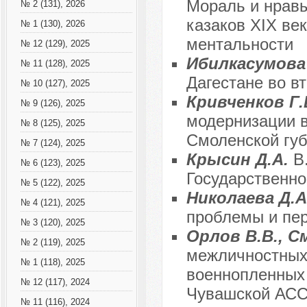
Мораль и нравы
№ 2 (131), 2026
казаков XIX ве
№ 1 (130), 2026
ментальности
№ 12 (129), 2025
Ибилкасумова
№ 11 (128), 2025
Дагестане во в
№ 10 (127), 2025
Кривченков Г.
№ 9 (126), 2025
модернизации в
№ 8 (125), 2025
Смоленской губ
№ 7 (124), 2025
Крысин Д.А.
В
№ 6 (123), 2025
Государственно
№ 5 (122), 2025
Николаева Д.А
№ 4 (121), 2025
проблемы и пе
№ 3 (120), 2025
Орлов В.В., С
№ 2 (119), 2025
межличностных
№ 1 (118), 2025
военнопленных 
№ 12 (117), 2024
Чувашской АС
№ 11 (116), 2024