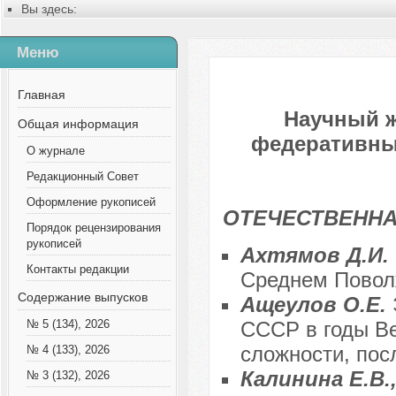
Вы здесь:
Главная
Содержание выпусков
Меню
№ 5 (110), 2024
Главная
Научный 
Общая информация
федеративных
О журнале
Редакционный Совет
Оформление рукописей
ОТЕЧЕСТВЕННА
Порядок рецензирования
рукописей
Ахтямов Д.И.
Контакты редакции
Среднем Поволж
Содержание выпусков
Ащеулов О.Е.
СССР в годы Ве
№ 5 (134), 2026
сложности, пос
№ 4 (133), 2026
Калинина Е.В.
№ 3 (132), 2026