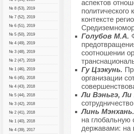
аспектов отнош
№ 8 (53), 2019
политического 
№ 7 (52), 2019
контексте реги
№ 6 (51), 2019
Средиземномо
Голубов М.А.
№ 5 (50), 2019
предотвращения
№ 4 (49), 2019
соотношении ор
№ 3 (48), 2019
транснациональ
№ 2 (47), 2019
Гу Цзэкунь.
Пр
№ 1 (46), 2019
организации со
№ 6 (45), 2018
совершенствов
№ 4 (43), 2018
Ли Вэньгэ, Ли
№ 5 (44), 2018
сотрудничество
№ 3 (42), 2018
Линь Мэнхань
№ 2 (41), 2018
на глобальную
№ 1 (40), 2018
державами: на 
№ 4 (39), 2017