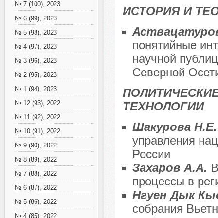
№ 7 (100), 2023
ИСТОРИЯ И ТЕ
№ 6 (99), 2023
Аствацатурова
№ 5 (98), 2023
понятийные инт
№ 4 (97), 2023
научной публиц
№ 3 (96), 2023
Северной Осет
№ 2 (95), 2023
№ 1 (94), 2023
ПОЛИТИЧЕСКИЕ
№ 12 (93), 2022
ТЕХНОЛОГИИ
№ 11 (92), 2022
Шакурова Н.Е
№ 10 (91), 2022
управления на
№ 9 (90), 2022
России
№ 8 (89), 2022
Захаров А.А.
В
№ 7 (88), 2022
процессы в рег
№ 6 (87), 2022
Нгуен Дык Кы
№ 5 (86), 2022
собрания Вьетн
№ 4 (85), 2022