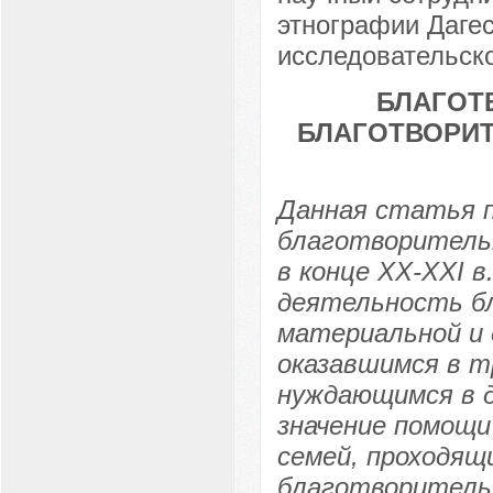
этнографии Даге
исследовательско
БЛАГОТ
БЛАГОТВОРИТ
Данная статья 
благотворительн
в конце XX-XXI 
деятельность бл
материальной и 
оказавшимся в т
нуждающимся в 
значение помощи
семей, проходящи
благотворительн