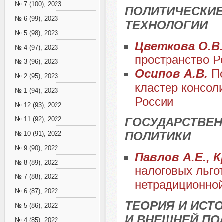
№ 7 (100), 2023
ПОЛИТИЧЕСКИЕ
№ 6 (99), 2023
ТЕХНОЛОГИИ
№ 5 (98), 2023
Цветкова О.В
№ 4 (97), 2023
пространство Р
№ 3 (96), 2023
Осипов А.В.
П
№ 2 (95), 2023
кластер консол
№ 1 (94), 2023
России
№ 12 (93), 2022
ГОСУДАРСТВЕН
№ 11 (92), 2022
ПОЛИТИКИ
№ 10 (91), 2022
№ 9 (90), 2022
Павлов А.Е., 
№ 8 (89), 2022
налоговых льго
№ 7 (88), 2022
нетрадиционной
№ 6 (87), 2022
ТЕОРИЯ И ИС
№ 5 (86), 2022
И ВНЕШНЕЙ ПО
№ 4 (85), 2022