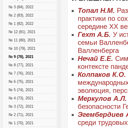
№ 3 (84), 2022
Топал Н.М.
Раз
№ 2 (83), 2022
практики по со
№ 1 (82), 2022
середине ХХ ве
№ 12 (81), 2021
Гехт А.Б.
У ис
№ 11 (80), 2021
семьи Валленбе
№ 10 (79), 2021
Валленберга
Нечай Е.Е.
Сим
№ 9 (78), 2021
контексте панд
№ 8 (77), 2021
Колпаков К.О.
№ 7 (76), 2021
международных 
№ 6 (75), 2021
эволюция, пер
№ 5 (74), 2021
Меркулов А.Л
№ 4 (73), 2021
безопасности Г
№ 3 (72), 2021
Эгембердиев 
№ 2 (71), 2021
среди трудовых
№ 1 (70), 2021