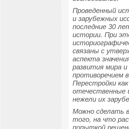
Проведенный ис
и зарубежных ис
последние 30 лет
истории. При эт
историографичес
связаны с утвер
аспекта значени
развития мира и
противоречием 
Перестройки как
отечественные и
нежели их заруб
Можно сделать в
того, на что ра
попыткой решени