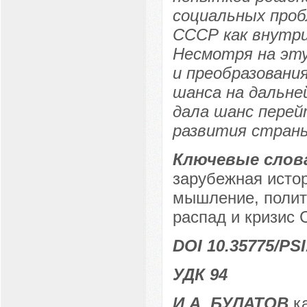
социальных проб
СССР как внутри
Несмотря на эту
и преобразовани
шанса на дальне
дала шанс перей
развития стран
Ключевые слов
зарубежная исто
мышление, полит
распад и кризис 
DOI 10.35775/PSI
УДК 94
И.А. БУЛАТОВ
ка