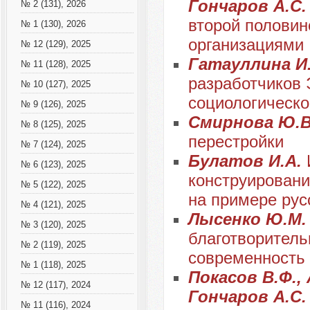
Гончаров А.С
№ 2 (131), 2026
второй половин
№ 1 (130), 2026
организациями
№ 12 (129), 2025
Гатауллина И
№ 11 (128), 2025
разработчиков 
№ 10 (127), 2025
социологическо
№ 9 (126), 2025
Смирнова Ю.
№ 8 (125), 2025
перестройки
№ 7 (124), 2025
Булатов И.А.
№ 6 (123), 2025
конструировани
№ 5 (122), 2025
на примере русс
№ 4 (121), 2025
Лысенко Ю.М
№ 3 (120), 2025
благотворитель
№ 2 (119), 2025
современность
№ 1 (118), 2025
Покасов В.Ф., 
№ 12 (117), 2024
Гончаров А.С
№ 11 (116), 2024