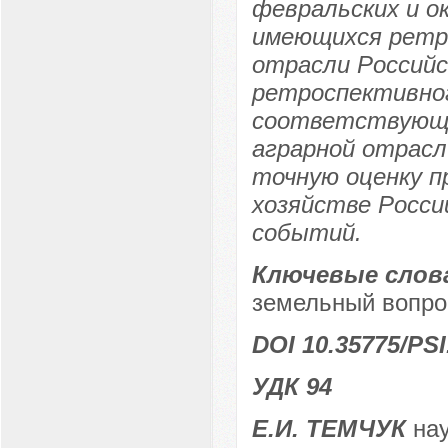
февральских и о
имеющихся ретр
отрасли Российс
ретроспективног
соответствующи
аграрной отрасл
точную оценку п
хозяйстве Росси
событий.
Ключевые слов
земельный вопро
DOI 10.35775/PSI
УДК 94
Е.И. ТЕМЧУК
нау