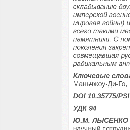
складыванию дву
имперской военно
мировая войны) 
всего такими ме
памятники. С п
поколения закре
совмещавшая рус
радикальным ан
Ключевые слов
Маньчжоу-Ди-Го, 
DOI 10.35775/PSI
УДК 94
Ю.М. ЛЫСЕНКО
научный сотрудни