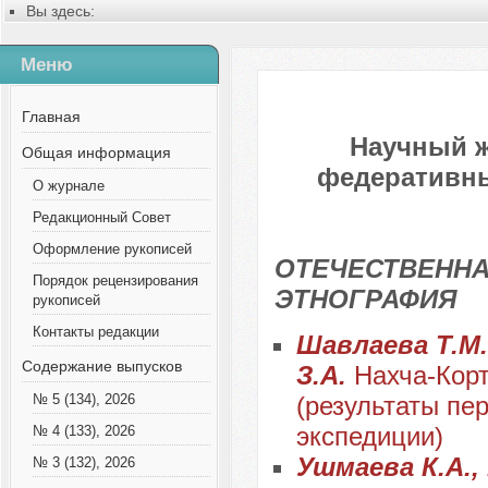
Вы здесь:
Главная
Содержание выпусков
Меню
№ 9 (78), 2021
Главная
Научный 
Общая информация
федеративных
О журнале
Редакционный Совет
Оформление рукописей
ОТЕЧЕСТВЕННА
Порядок рецензирования
ЭТНОГРАФИЯ
рукописей
Контакты редакции
Шавлаева Т.М.,
Содержание выпусков
З.А.
Нахча-Корт
(результаты пе
№ 5 (134), 2026
экспедиции)
№ 4 (133), 2026
Ушмаева К.А.,
№ 3 (132), 2026