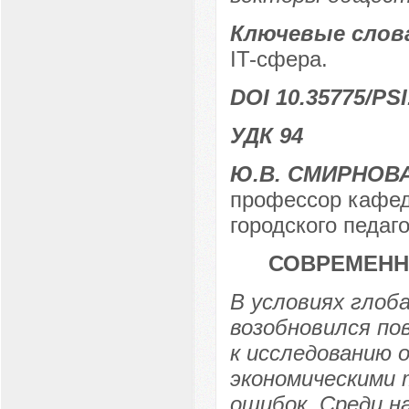
Ключевые слов
IT-сфера.
DOI 10.35775/PSI
УДК 94
Ю.В. СМИРНОВ
профессор кафед
городского педаго
СОВРЕМЕНН
В условиях глоб
возобновился п
к исследованию 
экономическими 
ошибок. Среди н