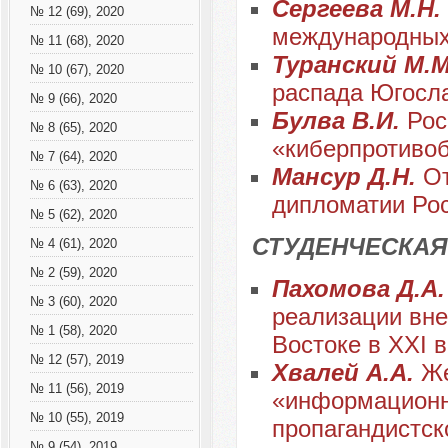
Сергеева М.Н.
№ 12 (69), 2020
международных
№ 11 (68), 2020
Туранский М.
№ 10 (67), 2020
распада Югосл
№ 9 (66), 2020
Булва В.И.
Рос
№ 8 (65), 2020
«киберпротиво
№ 7 (64), 2020
Мансур Д.Н.
О
№ 6 (63), 2020
дипломатии Рос
№ 5 (62), 2020
СТУДЕНЧЕСКАЯ
№ 4 (61), 2020
№ 2 (59), 2020
Пахомова Д.А
№ 3 (60), 2020
реализации вн
№ 1 (58), 2020
Востоке в XXI 
№ 12 (57), 2019
Хвалей А.А.
Же
№ 11 (56), 2019
«информационн
№ 10 (55), 2019
пропагандистск
№ 9 (54), 2019