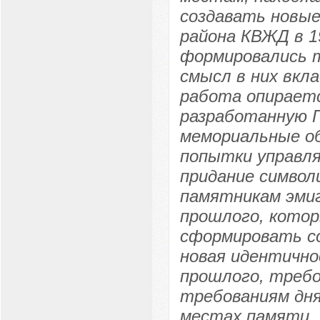
создавать новые
района КВЖД в 19
формировались т
смысл в них вкл
работа опираетс
разработанную П
мемориальные об
попытки управл
придание символ
памятникам эми
прошлого, котор
сформировать с
новая идентично
прошлого, требо
требованиям дня
местах памяти. 