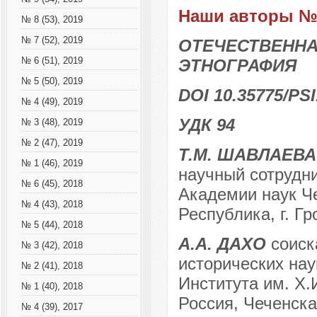
Наши авторы № 
№ 8 (53), 2019
№ 7 (52), 2019
ОТЕЧЕСТВЕННА
№ 6 (51), 2019
ЭТНОГРАФИЯ
№ 5 (50), 2019
DOI 10.35775/PSI
№ 4 (49), 2019
УДК 94
№ 3 (48), 2019
№ 2 (47), 2019
Т.М. ШАВЛАЕВА
№ 1 (46), 2019
научный сотрудн
№ 6 (45), 2018
Академии наук Че
№ 4 (43), 2018
Республика, г. Г
№ 5 (44), 2018
А.А. ДАХО
соиск
№ 3 (42), 2018
исторических нау
№ 2 (41), 2018
Института им. Х.
№ 1 (40), 2018
Россия, Чеченска
№ 4 (39), 2017