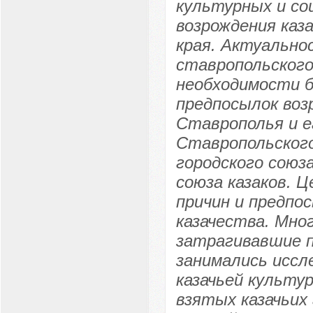
культурных и со
возрождения каз
края. Актуально
ставропольского
необходимости б
предпосылок воз
Ставрополья и е
Ставропольског
городского союза
союза казаков. Ц
причин и предпо
казачества. Мно
затрагивавшие п
занимались иссл
казачьей культу
взятых казачьих