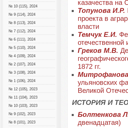
казачества на 
№ 10 (115), 2024
Топунова И.Р.
№ 9 (114), 2024
проекта в агра
№ 8 (113), 2024
власти
№ 7 (112), 2024
Темчук Е.И.
Фе
№ 6 (111), 2024
отечественной 
№ 5 (110), 2024
Греков М.В.
Де
№ 4 (109), 2024
географическог
№ 2 (107), 2024
1872 гг.
№ 3 (108), 2024
Митрофанова
ульяновских фа
№ 1 (106), 2024
Великой Отече
№ 12 (105), 2023
№ 11 (104), 2023
ИСТОРИЯ И ТЕ
№ 10 (103), 2023
Болтенкова Л
№ 9 (102), 2023
двенадцатая)
№ 8 (101), 2023