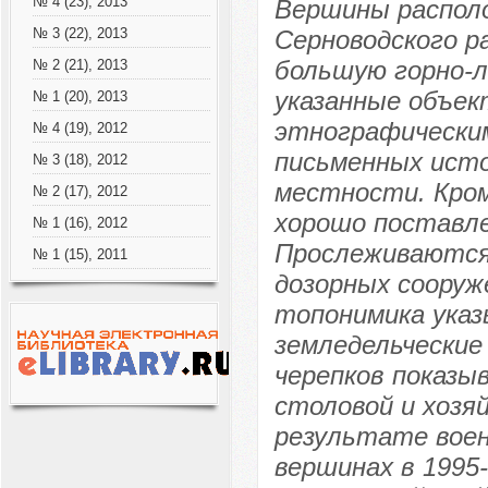
№ 4 (23), 2013
Вершины располо
Серноводского р
№ 3 (22), 2013
большую горно-л
№ 2 (21), 2013
указанные объек
№ 1 (20), 2013
этнографическим
№ 4 (19), 2012
письменных исто
№ 3 (18), 2012
местности. Кром
№ 2 (17), 2012
хорошо поставле
№ 1 (16), 2012
Прослеживаются
№ 1 (15), 2011
дозорных сооруж
топонимика указ
земледельческие
черепков показы
столовой и хозя
результате воен
вершинах в 1995-