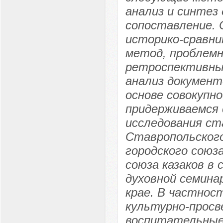
анализ и синтез
сопоставление. 
историко-сравн
метод, проблемн
ретроспективны
анализ документ
основе совокупн
придерживаемся 
исследования ст
Ставропольского
городского союза
союза казаков в
духовной семина
крае. В частнос
культурно-просв
воспитательные 