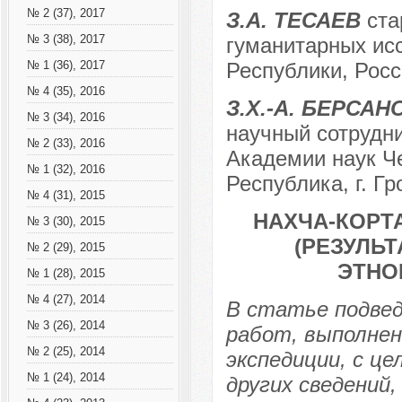
№ 2 (37), 2017
З.А. ТЕСАЕВ
ста
№ 3 (38), 2017
гуманитарных ис
Республики, Росс
№ 1 (36), 2017
№ 4 (35), 2016
З.Х.-А. БЕРСАН
№ 3 (34), 2016
научный сотрудн
№ 2 (33), 2016
Академии наук Че
№ 1 (32), 2016
Республика, г. Г
№ 4 (31), 2015
НАХЧА-КОРТ
№ 3 (30), 2015
(РЕЗУЛЬ
№ 2 (29), 2015
ЭТНО
№ 1 (28), 2015
№ 4 (27), 2014
В статье подве
№ 3 (26), 2014
работ, выполнен
№ 2 (25), 2014
экспедиции, с ц
№ 1 (24), 2014
других сведений,