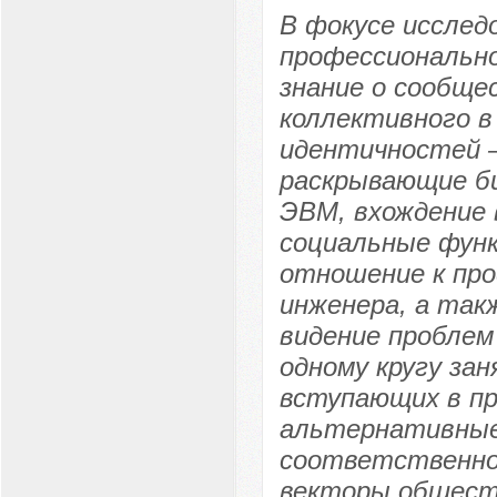
В фокусе исслед
профессионально
знание о сообще
коллективного в
идентичностей –
раскрывающие би
ЭВМ, вхождение 
социальные фун
отношение к про
инженера, а так
видение проблем
одному кругу зан
вступающих в п
альтернативные 
соответственно
векторы общест