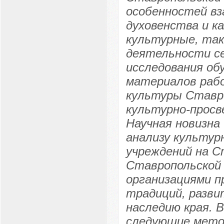
особенностей вз
духовенства и к
культурные, так
деятельности се
исследования об
материалов рабо
культуры Ставро
культурно-просв
Научная новизна
анализу культур
учреждений на С
Ставропольской 
организациями п
традиций, разви
наследию края. 
следующие мето