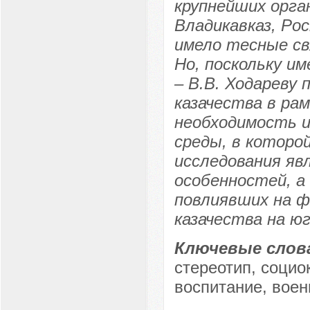
крупнейших орган
Владикавказ, Рос
имело тесные св
Но, поскольку и
– В.В. Ходареву
казачества в ра
необходимость и
среды, в которо
исследования яв
особенностей, а
повлиявших на ф
казачества на ю
Ключевые слов
стереотип, социо
воспитание, военн