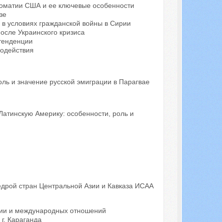
оматии США и ее ключевые особенности
зе
 в условиях гражданской войны в Сирии
осле Украинского кризиса
 тенденции
модействия
оль и значение русской эмиграции в Парагвае
 Латинскую Америку: особенности, роль и
едрой стран Центральной Азии и Кавказа ИСАА
рии и международных отношений
 г. Караганда