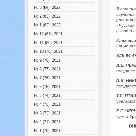
№ 3 (84), 2022
В статье
изучении
№ 2 (83), 2022
рассмотр
«Русская
№ 1 (82), 2022
вывод о 
№ 12 (81), 2021
Ключевы
№ 11 (80), 2021
национал
№ 10 (79), 2021
УДК 94.4
№ 9 (78), 2021
А.Е. ПЕ
№ 8 (77), 2021
государст
№ 7 (76), 2021
Л.В. НИ
государст
№ 6 (75), 2021
Т.Г. ПТ
№ 5 (74), 2021
уральског
№ 4 (73), 2021
Е.Г. ЧЕ
№ 3 (72), 2021
Южно-Урал
№ 2 (71), 2021
ВН
№ 1 (70), 2021