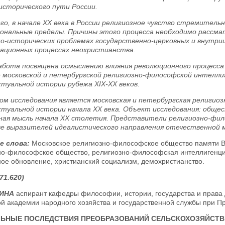
исторического пути России.
го, в начале XX века в России религиозное чувство стремительн
ональные пределы. Причины этого процесса необходимо рассматр
о-исторических проблемах государственно-церковных и внутри
ационных процессах неохристианства.
абота посвящена осмыслению влияния революционного процесса в
 московской и петербургской религиозно-философской интелли
туальной истории рубежа XIX-XX веков.
м исследования является московская и петербургская религио
туальной истории начала XX века. Объект исследования: обще
ная мысль начала XX столетия. Представители религиозно-фи
ве выразителей идеалистического направления отечественной м
е слова:
Московское религиозно-философское общество памяти В
но-философское общество, религиозно-философская интеллигенция
ное обновление, христианский социализм, демохристианство.
71.620)
ЖИНА
аспирант кафедры философии, истории, государства и права 
й академии народного хозяйства и государственной службы при Пре
ЬНЫЕ ПОСЛЕДСТВИЯ ПРЕОБРАЗОВАНИЙ СЕЛЬСКОХОЗЯЙСТВ