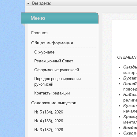
Вы здесь:
Главная
Содержание выпусков
Меню
№ 5 (50), 2019
Главная
Общая информация
О журнале
ОТЕЧЕСТ
Редакционный Совет
Сызды
Оформление рукописей
матери
Булат
Порядок рецензирования
Перебе
рукописей
повсед
Контакты редакции
Набок
религи
Содержание выпусков
Кужин
начале
№ 5 (134), 2026
Храмц
№ 4 (133), 2026
ментал
Богда
№ 3 (132), 2026
Сквор