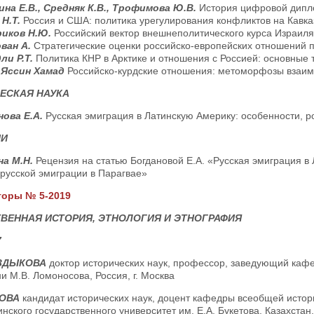
ина Е.В., Средняк К.В., Трофимова Ю.В.
История цифровой дипл
 Н.Т.
Россия и США: политика урегулирования конфликтов на Кавка
иков Н.Ю.
Российский вектор внешнеполитического курса Израиля
ван А.
Стратегические оценки российско-европейских отношений п
ли Р.Т.
Политика КНР в Арктике и отношения с Россией: основные
 Яссин Хамад
Российско-курдские отношения: метоморфозы взаи
ЕСКАЯ НАУКА
нова Е.А.
Русская эмиграция в Латинскую Америку: особенности, р
ИИ
на М.Н.
Рецензия на статью Богдановой Е.А. «Русская эмиграция в
русской эмиграции в Парагвае»
торы № 5-2019
ВЕННАЯ ИСТОРИЯ, ЭТНОЛОГИЯ И ЭТНОГРАФИЯ
7
ЫЗДЫКОВА
доктор исторических наук, профессор, заведующий каф
 М.В. Ломоносова, Россия, г. Москва
СОВА
кандидат исторических наук, доцент кафедры всеобщей исто
нского государственного университет им. Е.А. Букетова, Казахстан,