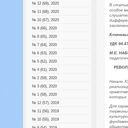
№ 12 (69), 2020
В статье
особое м
№ 11 (68), 2020
слушател
№ 10 (67), 2020
дифферен
заключен
№ 9 (66), 2020
Ключевы
№ 8 (65), 2020
УДК 94.4
№ 7 (64), 2020
М.Е. НА
№ 6 (63), 2020
педагогич
№ 5 (62), 2020
РЕВОЛ
№ 4 (61), 2020
№ 2 (59), 2020
Начало X
№ 3 (60), 2020
реализац
нравстве
№ 1 (58), 2020
которых 
№ 12 (57), 2019
Для хара
термины 
№ 11 (56), 2019
культуро
№ 10 (55), 2019
фундамен
общества
№ 9 (54), 2019