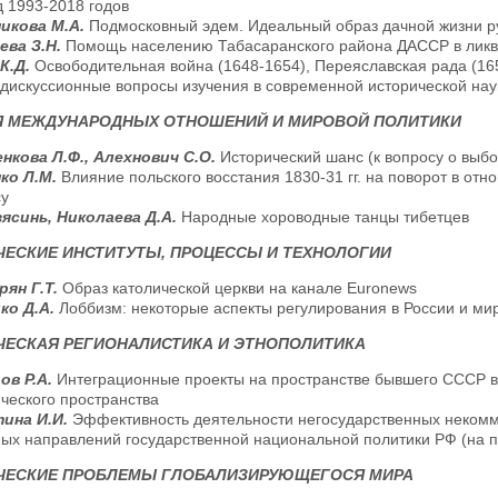
 1993-2018 годов
икова М.А.
Подмосковный эдем. Идеальный образ дачной жизни р
ева З.Н.
Помощь населению Табасаранского района ДАССР в ликви
 К.Д.
Освободительная война (1648-1654), Переяславская рада (16
 дискуссионные вопросы изучения в современной исторической нау
Я МЕЖДУНАРОДНЫХ ОТНОШЕНИЙ И МИРОВОЙ ПОЛИТИКИ
нкова Л.Ф., Алехнович С.О.
Исторический шанс (к вопросу о выбо
ко Л.М.
Влияние польского восстания 1830-31 гг. на поворот в от
су
зясинь, Николаева Д.А.
Народные хороводные танцы тибетцев
ЕСКИЕ ИНСТИТУТЫ, ПРОЦЕССЫ И ТЕХНОЛОГИИ
рян Г.Т.
Образ католической церкви на канале Euronews
ко Д.А.
Лоббизм: некоторые аспекты регулирования в России и ми
ЧЕСКАЯ РЕГИОНАЛИСТИКА И ЭТНОПОЛИТИКА
ов Р.А.
Интеграционные проекты на пространстве бывшего СССР в
ческого пространства
ина И.И.
Эффективность деятельности негосударственных некомм
ых направлений государственной национальной политики РФ (на п
ЧЕСКИЕ ПРОБЛЕМЫ ГЛОБАЛИЗИРУЮЩЕГОСЯ МИРА