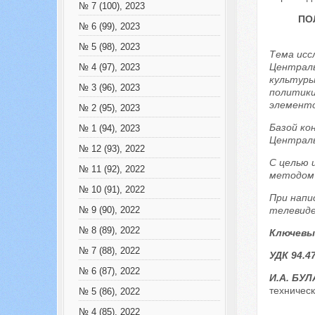
№ 7 (100), 2023
ПО
№ 6 (99), 2023
№ 5 (98), 2023
Тема исс
Централь
№ 4 (97), 2023
культуры
№ 3 (96), 2023
политики
элементо
№ 2 (95), 2023
Базой ко
№ 1 (94), 2023
Централь
№ 12 (93), 2022
С целью 
№ 11 (92), 2022
методом 
№ 10 (91), 2022
При напи
телевиде
№ 9 (90), 2022
№ 8 (89), 2022
Ключевы
№ 7 (88), 2022
УДК 94.4
№ 6 (87), 2022
И.А. БУ
техническ
№ 5 (86), 2022
№ 4 (85), 2022