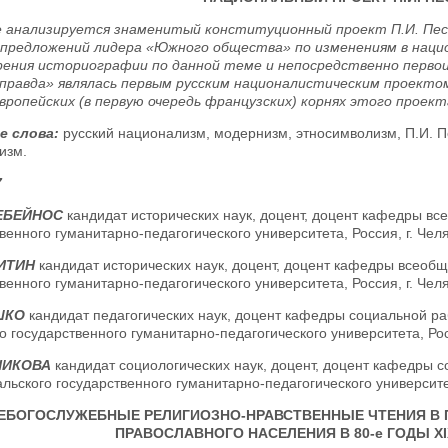
 анализируется знаменитый конституционный проект П.И. Пест
 предложений лидера «Южного общества» по изменениям в наци
ения историографии по данной теме и непосредственно первои
 правда» являлась первым русским националистическим проекто
европейских (в первую очередь французских) корнях этого проект
е слова:
русский национализм, модернизм, этносимволизм, П.И. П
изм.
7
РЕБЕЙНОС
кандидат исторических наук, доцент, доцент кафедры в
венного гуманитарно-педагогического университета, Россия, г. Чел
КИТИН
кандидат исторических наук, доцент, доцент кафедры всеоб
венного гуманитарно-педагогического университета, Россия, г. Чел
АШКО
кандидат педагогических наук, доцент кафедры социальной ра
о государственного гуманитарно-педагогического университета, Рос
РНИКОВА
кандидат социологических наук, доцент, доцент кафедры с
ьского государственного гуманитарно-педагогического университет
ЕБОГОСЛУЖЕБНЫЕ РЕЛИГИОЗНО-НРАВСТВЕННЫЕ ЧТЕНИЯ В 
ПРАВОСЛАВНОГО НАСЕЛЕНИЯ В 80-е ГОДЫ XIX