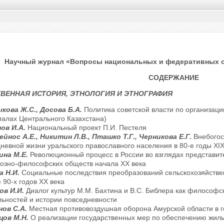
Научный журнал «Вопросы национальных и федеративных отн
СОДЕРЖАНИЕ
ВЕННАЯ ИСТОРИЯ, ЭТНОЛОГИЯ И ЭТНОГРАФИЯ
кова Ж.С., Досова Б.А.
Политика советской власти по организации
алах Центрального Казахстана)
ов И.А.
Национальный проект П.И. Пестеля
йнос А.Е., Никитин Л.В., Пташко Т.Г., Черникова Е.Г.
Внебогос
невной жизни уральского православного населения в 80-е годы XIX
ина М.Е.
Революционный процесс в России во взглядах представит
озно-философских обществ начала ХХ века
а Н.И.
Социальные последствия преобразований сельскохозяйствен
 90-х годов XX века
ов И.И.
Диалог культур М.М. Бахтина и В.С. Библера как философс
ьностей и истории повседневности
нов С.А.
Местная противовоздушная оборона Амурской области в го
цов М.Н.
О реализации государственных мер по обеспечению жиль