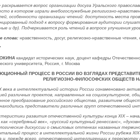
 раскрывается вопрос организации досуга Уральского православно
есто в котором играли внебогослужебные религиозно-нравстве
ей, особенности организации чтений: доступность места пров
цированный подход к вопросу формирования аудитории слушат
ные и др). Подчеркивается роль чтений в вопросе улучшения ур
е слова:
нравственность, досуг, религиозно-нравственные чтения,
7
БОКИНА
кандидат исторических наук, доцент кафедры Отечественно
еского университета, Россия, г. Москва
ЮЦИОННЫЙ ПРОЦЕСС В РОССИИ ВО ВЗГЛЯДАХ ПРЕДСТАВИТ
РЕЛИГИОЗНО-ФИЛОСОФСКИХ ОБЩЕСТВ НА
X века в интеллектуальной истории России ознаменовано актив
ией различных проектов, направленных на социокультурное, об
нное преобразование российского общества, развитием обществ
находились представители различных групп отечественной ин
ктеристики развития отечественной культуры конца XIX – нач
как «серебряный век», «русский культурный ренессанс», «духовн
логические дискуссии о смысловых оттенках названных термин
тальный процесс в интеллектуальной жизни России рубежа XIX-
 и, прежде всего, отечественной интеллигенции к пересмотру м