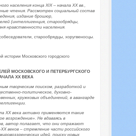
го населения конца XIX – начала XX вв.,
нные чтения. Рассмотрен социальный состав
едения, издание брошюр,
елей (интеллигенция, старообрядцы,
овня нравственности населения.
 собеседователи, старообрядцы, хоругвеносцы.
й истории Московского городского
ЕЛЕЙ МОСКОВСКОГО И ПЕТЕРБУРГСКОГО
ЧАЛА ХХ ВЕКА
ным творческим поиском, разработкой и
щественно-политическое, духовно-
енных, кружковых объединений, в авангарде
теллигенции.
ала XX века активно применяются такие
ое возрождение». Не вдаваясь в
ов, автор полагает, что они отражают
XX веков – стремление части российского
ировоззренческих идей, поиску новых