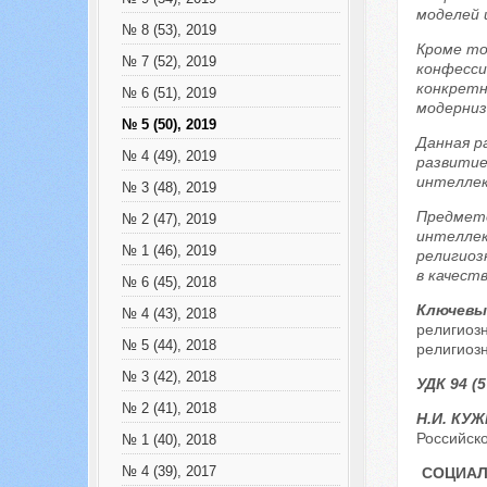
моделей 
№ 8 (53), 2019
Кроме то
№ 7 (52), 2019
конфесси
конкретн
№ 6 (51), 2019
модерниз
№ 5 (50), 2019
Данная р
№ 4 (49), 2019
развитие
интеллек
№ 3 (48), 2019
Предмето
№ 2 (47), 2019
интеллек
№ 1 (46), 2019
религиоз
в качест
№ 6 (45), 2018
Ключевы
№ 4 (43), 2018
религиоз
№ 5 (44), 2018
религиоз
№ 3 (42), 2018
УДК 94 (5
№ 2 (41), 2018
Н.И. КУ
Российско
№ 1 (40), 2018
№ 4 (39), 2017
СОЦИАЛ