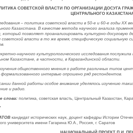
ЛИТИКА СОВЕТСКОЙ ВЛАСТИ ПО ОРГАНИЗАЦИИ ДОСУГА ГРАЖДА
ЦЕНТРАЛЬНОГО КАЗАХСТАНА
ледования – политика советской власти в 50-е и 60-е годы ХХ ве
ного Казахстана. В качестве метода научного анализа примен
, который позволяет проанализировать культурно-досуговую 
 советской власти в то же время, специфическую социальную 
в.
нкретно-научного культурологического исследования послужила 
ном Казахстане, в частности, в Карагандинской области.
изучения общественного мнения о работе различных типов цент
формализованного интервью опрошено ряд респондентов.
сании данной работы особое внимание уделялось изучению таких
ние и радио.
е слова:
политика, советская власть, Центральный Казахстан, Караг
7
ЛАТОВ
кандидат исторических наук, доцент кафедры Истории Отечес
ого университета имени Гагарина Ю.А., Россия, г. Саратов
НАЦИОНАЛЬНЫЙ ПРОЕКТ П.И. ПЕ