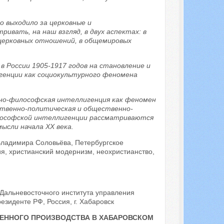
о выходило за церковные и
ивать, на наш взгляд, в двух аспектах: в
церковных отношений, в общемировых
 России 1905-1917 годов на становление и
генции как социокультурного феномена
зно-философская интеллигенция как феномен
ственно-политическая и общественно-
лософской интеллигенции рассматриваются
ысли начала XX века.
ладимира Соловьёва, Петербургское
, христианский модернизм, неохристианство,
Дальневосточного института управления
зиденте РФ, Россия, г. Хабаровск
ЕННОГО ПРОИЗВОДСТВА В ХАБАРОВСКОМ