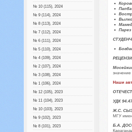
Коров
№ 10 (115), 2024
Папба
Востр
№ 9 (114), 2024
Вылко
№ 8 (113), 2024
Мамед
Парез
№ 7 (112), 2024
СТУДЕНЧ
№ 6 (111), 2024
Богда
№ 5 (110), 2024
№ 4 (109), 2024
РЕЦЕНЗ
№ 2 (107), 2024
Мосейки
значение 
№ 3 (108), 2024
Наши ав
№ 1 (106), 2024
ОТЕЧЕСТ
№ 12 (105), 2023
№ 11 (104), 2023
УДК 94.4
№ 10 (103), 2023
Ж.С. С
МГУ имени
№ 9 (102), 2023
Б.А. ДО
№ 8 (101), 2023
Караганди