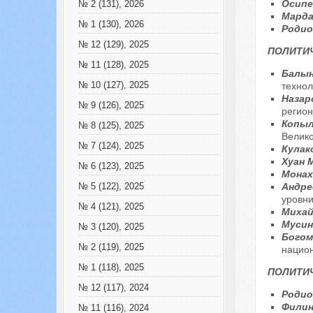
Осипе
№ 2 (131), 2026
Марда
№ 1 (130), 2026
Родио
№ 12 (129), 2025
ПОЛИТИЧ
№ 11 (128), 2025
Балынс
№ 10 (127), 2025
техно
Назаро
№ 9 (126), 2025
регион
Копыл
№ 8 (125), 2025
Велик
№ 7 (124), 2025
Кулак
Хуан 
№ 6 (123), 2025
Монахо
Андре
№ 5 (122), 2025
уровни
№ 4 (121), 2025
Михай
Мусин
№ 3 (120), 2025
Богом
№ 2 (119), 2025
нацио
№ 1 (118), 2025
ПОЛИТИ
№ 12 (117), 2024
Родио
Филин
№ 11 (116), 2024