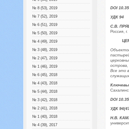
DOI 10.35
№ 8 (53), 2019
№ 7 (52), 2019
УДК 94
№ 6 (51), 2019
С.В. ПР
Россия, г
№ 5 (50), 2019
ЦЕ
№ 4 (49), 2019
Объектом
№ 3 (48), 2019
пастырей
№ 2 (47), 2019
церковны
острова,
№ 1 (46), 2019
Все это 
№ 6 (45), 2018
служащих
№ 4 (43), 2018
Ключевы
Сахалинс
№ 5 (44), 2018
DOI 10.35
№ 3 (42), 2018
№ 2 (41), 2018
УДК 94(4
№ 1 (40), 2018
Н.В. КА
университ
№ 4 (39), 2017