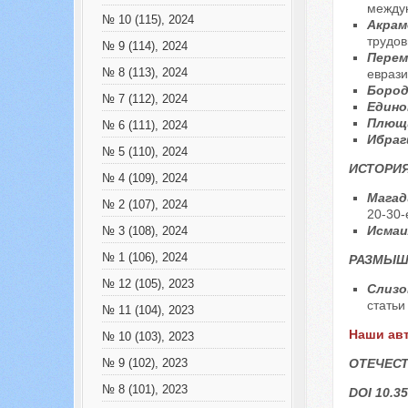
между
№ 10 (115), 2024
Акрам
трудов
№ 9 (114), 2024
Перем
№ 8 (113), 2024
еврази
Бород
№ 7 (112), 2024
Едино
Плющи
№ 6 (111), 2024
Ибраг
№ 5 (110), 2024
ИСТОРИ
№ 4 (109), 2024
Магад
№ 2 (107), 2024
20-30-
Исмаил
№ 3 (108), 2024
№ 1 (106), 2024
РАЗМЫШ
№ 12 (105), 2023
Слизо
статьи
№ 11 (104), 2023
Наши ав
№ 10 (103), 2023
ОТЕЧЕСТ
№ 9 (102), 2023
№ 8 (101), 2023
DOI 10.35