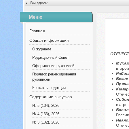
Вы здесь:
Главная
Содержание выпусков
Меню
№ 6 (63), 2020
Главная
Общая информация
О журнале
ОТЕЧЕСТ
Редакционный Совет
Мухам
Оформление рукописей
второй
Рябов
Порядок рецензирования
Безик 
рукописей
Пряшн
Контакты редакции
Камар
Отече
Содержание выпусков
Собол
в агро
№ 5 (134), 2026
Василь
№ 4 (133), 2026
Росси
Иванов
№ 3 (132), 2026
Отечес