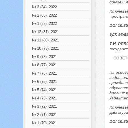
домов и 
№ 3 (84), 2022
Ключевы
№ 2 (83), 2022
простран
№ 1 (82), 2022
DOI 10.35
№ 12 (81), 2021
УДК 93/99
№ 11 (80), 2021
Т.И. РЯБ
№ 10 (79), 2021
государст
№ 9 (78), 2021
СОВЕТ
№ 8 (77), 2021
На основ
№ 7 (76), 2021
годов, а
№ 6 (75), 2021
гражданс
обусловл
№ 5 (74), 2021
дневник 
характер
№ 4 (73), 2021
№ 3 (72), 2021
Ключевы
диктатура
№ 2 (71), 2021
DOI 10.35
№ 1 (70), 2021