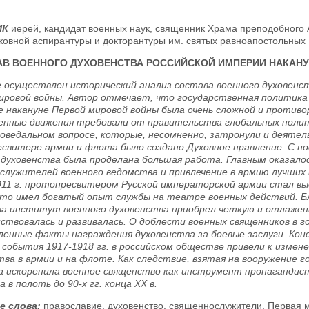
ИК
иерей, кандидат военных наук, священник Храма преподобного 
овной аспирантуры и докторантуры им. святых равноапостольных К
АВ ВОЕННОГО ДУХОВЕНСТВА РОССИЙСКОЙ ИМПЕРИИ НАКАНУ
 осуществлен исторический анализ состава военного духовенст
ировой войны. Автор отмечает, что государственная политика и
 накануне Первой мировой войны была очень сложной и против
нные движения требовали от правительства глобальных полити
поведальном вопросе, которые, несомненно, затронули и деятел
свитере армии и флота было создано Духовное правление. С по
 духовенства была проделана большая работа. Главным оказал
служителей военного ведомства и привлечение в армию лучших 
911 г. протопресвитером Русской императорской армии стал вы
кто имел богатый опыт службы на театре военных действий. Б
а институт военного духовенства приобрел четкую и отлажен
ствовалась и развивалась. О доблести военных священников в 
ленные факты награждения духовенства за боевые заслуги. Ко
 события 1917-1918 гг. в российском обществе привели к измене
тва в армии и на флоте. Как следствие, взятая на вооружение 
 искоренила военное священство как инструмент пропагандист
 в полоть до 90-х гг. конца ХХ в.
е слова:
православие, духовенство, священнослужители, Первая м