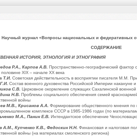
Научный журнал «Вопросы национальных и федеративных отно
СОДЕРЖАНИЕ
ВЕННАЯ ИСТОРИЯ, ЭТНОЛОГИЯ И ЭТНОГРАФИЯ
едов Р.А., Карпов А.В.
Пространственно-географический фактор 
 половине XIX – начале ХХ века
а Т.И.
Советская действительность в восприятии писателя М.М. При
Г.И.
Состав военного духовенства Российской Империи накануне и
иков С.В.
Церковное окормление служащих Сахалинской военной 
дина Н.В.
Проблемы социального обеспечения семей красноармейц
ственной войны
ев М.В., Крисанов А.А.
Формирование общественного мнения по в
промышленном комплексе СССР в 1985-1986 годах (по материалам
ченко М.А., Панин Е.В.
Интендантское обеспечение Чехословацко
и
 А.М., Купченко К.В., Федоскин Н.Н.
Финансовая и налоговая пол
твенной войны (на материалах смоленского региона)