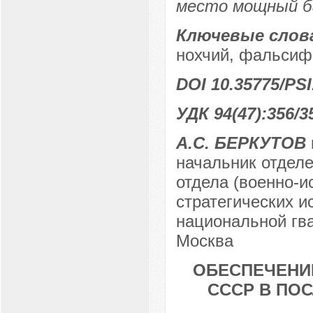
место мощный ба
Ключевые слов
нохчий, фальсиф
DOI 10.35775/PSI
УДК 94(47):356/3
А.С. БЕРКУТОВ
начальник отделе
отдела (военно-и
стратегических 
национальной гва
Москва
ОБЕСПЕЧЕНИ
СССР В ПОС