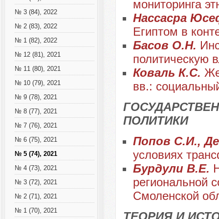
мониторинга эт
№ 3 (84), 2022
Нассасра Юсе
№ 2 (83), 2022
Египтом в конт
№ 1 (82), 2022
Басов О.Н.
Инс
№ 12 (81), 2021
политическую 
№ 11 (80), 2021
Коваль К.С.
Же
№ 10 (79), 2021
вв.: социальны
№ 9 (78), 2021
ГОСУДАРСТВЕН
№ 8 (77), 2021
ПОЛИТИКИ
№ 7 (76), 2021
Попов С.И., Д
№ 6 (75), 2021
условиях тран
№ 5 (74), 2021
Бурдули В.Е.
№ 4 (73), 2021
региональной с
№ 3 (72), 2021
Смоленской обл
№ 2 (71), 2021
№ 1 (70), 2021
ТЕОРИЯ И ИС