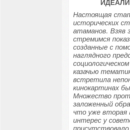
ИДЕАЛИ
Настоящая стат
исторических ст
атаманов. Взяв 
стремимся показ
созданные с пом
наглядного пред
социологическом
казачью тематик
встретила непон
кинокартинах бы
Множество проти
заложенный обра
что уже вторая 
интерес у совет
присутствовало