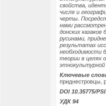
свойства, идент
числе и географ
черты. Посредс
нами рассмотре
донских казаков
русинами, придн
результатах исс
необходимости б
теории в целях 
этнокультурной 
Ключевые слов
приднестровцы, 
DOI 10.35775/PSI
УДК 94