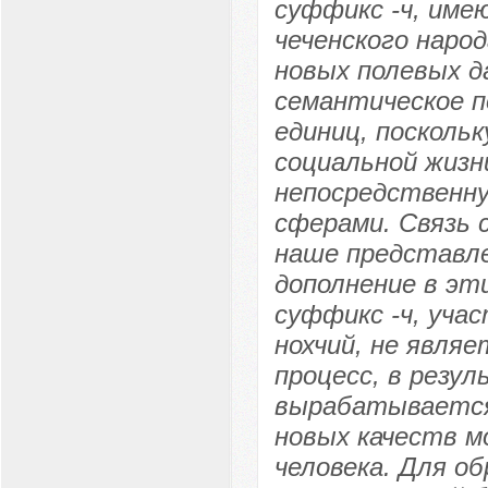
суффикс -ч, име
чеченского народ
новых полевых д
семантическое п
единиц, посколь
социальной жизн
непосредственну
сферами. Связь 
наше представле
дополнение в эт
суффикс -ч, уча
нохчий, не явля
процесс, в резул
вырабатывается 
новых качеств м
человека. Для об