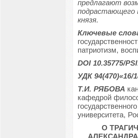
предлагают воз
подрастающего п
князя.
Ключевые слов
государственност
патриотизм, восп
DOI 10.35775/PSI
УДК 94(470)«16/1
Т.И. РЯБОВА
кан
кафедрой филосо
государственного
университета, Рос
О ТРАГИ
АЛЕКСАНДРА