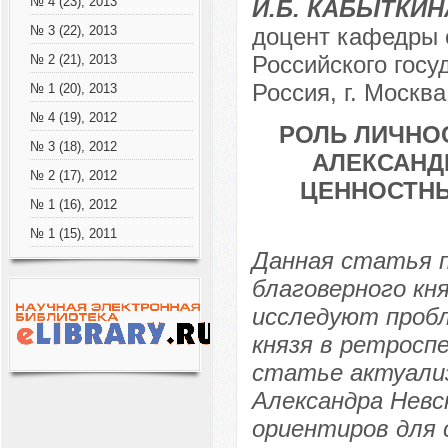
№ 4 (23), 2013
И.Б. КАБЫТКИН
доцент кафедры 
№ 3 (22), 2013
Российского госу
№ 2 (21), 2013
Россия, г. Москва
№ 1 (20), 2013
№ 4 (19), 2012
РОЛЬ ЛИЧНО
№ 3 (18), 2012
АЛЕКСАНД
№ 2 (17), 2012
ЦЕННОСТН
№ 1 (16), 2012
№ 1 (15), 2011
Данная статья п
благоверного кн
исследуют пробл
князя в ретросп
статье актуализ
Александра Невс
ориентиров для 