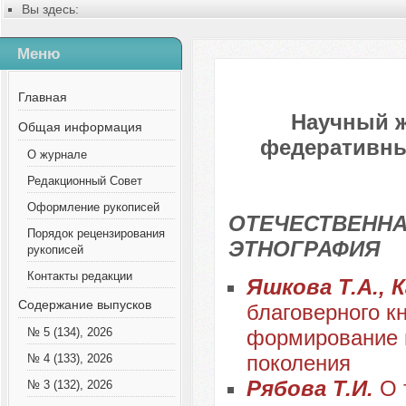
Вы здесь:
Главная
Содержание выпусков
Меню
№ 5 (74), 2021
Главная
Научный 
Общая информация
федеративных
О журнале
Редакционный Совет
Оформление рукописей
ОТЕЧЕСТВЕННА
Порядок рецензирования
ЭТНОГРАФИЯ
рукописей
Контакты редакции
Яшкова Т.А., 
Содержание выпусков
благоверного к
формирование 
№ 5 (134), 2026
поколения
№ 4 (133), 2026
Рябова Т.И.
О 
№ 3 (132), 2026