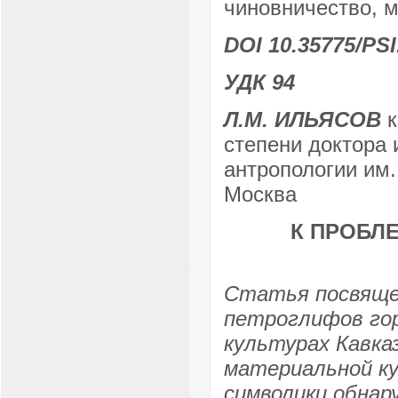
чиновничество, м
DOI 10.35775/PSI
УДК 94
Л.М. ИЛЬЯСОВ
к
степени доктора 
антропологии им.
Москва
К ПРОБЛ
Статья посвяще
петроглифов гор
культурах Кавказ
материальной ку
символики обнар