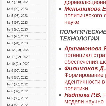
дореволюционн
№ 7 (100), 2023
Меньшикова Е
№ 6 (99), 2023
политического 
№ 5 (98), 2023
науке
№ 4 (97), 2023
№ 3 (96), 2023
ПОЛИТИЧЕСКИЕ
№ 2 (95), 2023
ТЕХНОЛОГИИ
№ 1 (94), 2023
Артамонова Я
№ 12 (93), 2022
потенциал стра
№ 11 (92), 2022
обеспечения ше
№ 10 (91), 2022
Филимонов Д.А.
№ 9 (90), 2022
Формирование р
№ 8 (89), 2022
идентичности в
№ 7 (88), 2022
политики
№ 6 (87), 2022
Надтока Р.В.
№ 5 (86), 2022
модели научно-
№ 4 (85), 2022