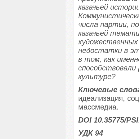
казачьей истории
Коммунистическа
числа партии, п
казачьей темати
художественных
недостатки в эт
в том, как имен
способствовали 
культуре?
Ключевые слов
идеализация, соц
массмедиа.
DOI 10.35775/PSI
УДК 94