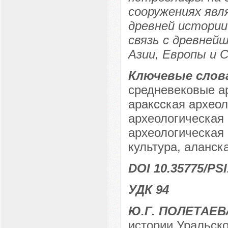
сооружениях яв
древней истории
связь с древней
Азии, Европы и 
Ключевые слов
средневековые ар
араксская археол
археологическая 
археологическая 
культура, аланск
DOI 10.35775/PSI
УДК 94
Ю.Г. ПОЛЕТАЕВ
истории Уральско