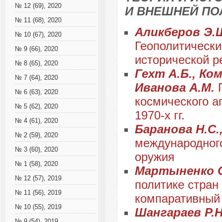
№ 12 (69), 2020
И ВНЕШНЕЙ ПО
№ 11 (68), 2020
Аликберов Э.Ш
№ 10 (67), 2020
Геополитически
№ 9 (66), 2020
исторической р
№ 8 (65), 2020
Гехт А.Б., Ком
№ 7 (64), 2020
Иванова А.М.
№ 6 (63), 2020
космического аг
№ 5 (62), 2020
1970-х гг.
№ 4 (61), 2020
Баранова Н.С.
№ 2 (59), 2020
международног
№ 3 (60), 2020
оружия
№ 1 (58), 2020
Мартыненко 
№ 12 (57), 2019
политике стран
№ 11 (56), 2019
компаративный
№ 10 (55), 2019
Шангараев Р.Н
№ 9 (54), 2019