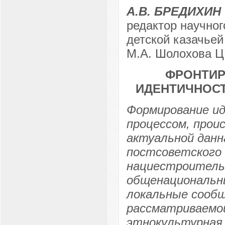
А.В. БРЕДИХИН
редактор научно
детской казачье
М.А. Шолохова Ц
ФРОНТИ
ИДЕНТИЧНОСТ
Формирование и
процессом, прои
актуальной данн
постсоветского 
нациестроитель
общенациональн
локальные сообщ
рассматриваемой
этнокультурная