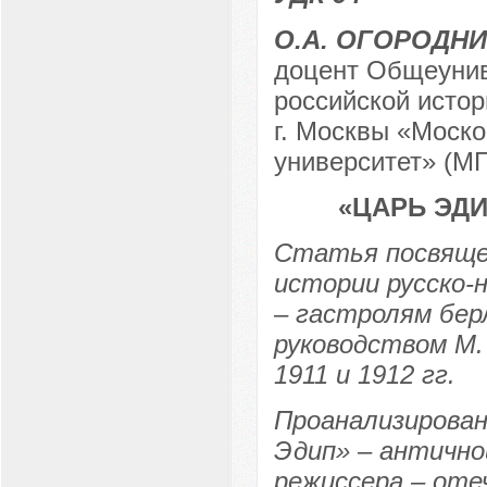
О.А. ОГОРОДН
доцент Общеунив
российской исто
г. Москвы «Моско
университет» (МГ
«ЦАРЬ ЭД
Статья посвяще
истории русско-н
– гастролям бер
руководством М.
1911 и 1912 гг.
Проанализирован
Эдип» – антично
режиссера – оте