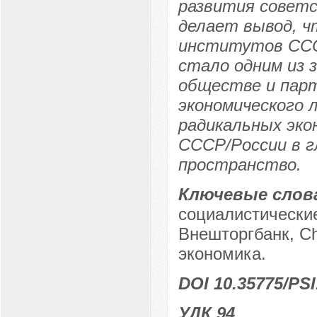
развития советск
делает вывод, 
институтов ССС
стало одним из 
обществе и парт
экономического 
радикальных эко
СССР/России в г
пространство.
Ключевые слов
социалистически
Внешторгбанк, C
экономика.
DOI 10.35775/PSI
УДК 94