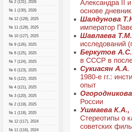
Александра II и
№ 2 (131), 2026
основе дневник
№ 1 (130), 2026
Шалдунова Т.
№ 12 (129), 2025
император Паве
№ 11 (128), 2025
Шавлаева Т.М
№ 10 (127), 2025
исследований (
№ 9 (126), 2025
Беркутов А.С
№ 8 (125), 2025
в СССР в после
№ 7 (124), 2025
Сукиасян А.А.
№ 6 (123), 2025
1980-е гг.: инс
№ 5 (122), 2025
опыт
№ 4 (121), 2025
Огородникова
№ 3 (120), 2025
России
№ 2 (119), 2025
Ушмаева К.А.,
№ 1 (118), 2025
Стереотипы о к
№ 12 (117), 2024
советских фил
№ 11 (116), 2024