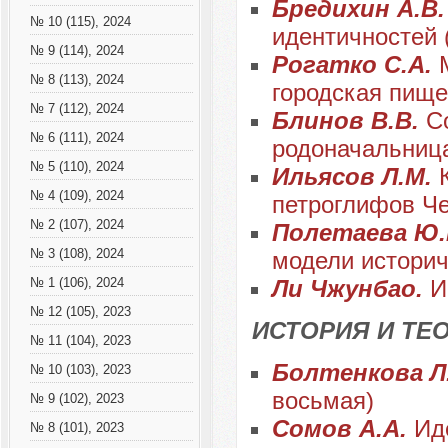
Бредихин А.В
№ 10 (115), 2024
идентичностей 
№ 9 (114), 2024
Рогатко С.А.
№ 8 (113), 2024
городская пище
№ 7 (112), 2024
Блинов В.В.
С
№ 6 (111), 2024
родоначальница
№ 5 (110), 2024
Ильясов Л.М.
№ 4 (109), 2024
петроглифов Ч
№ 2 (107), 2024
Полетаева Ю.
№ 3 (108), 2024
модели историч
Ли Чжунбао.
И
№ 1 (106), 2024
№ 12 (105), 2023
ИСТОРИЯ И ТЕ
№ 11 (104), 2023
Болтенкова Л
№ 10 (103), 2023
восьмая)
№ 9 (102), 2023
Сомов А.А.
Ид
№ 8 (101), 2023