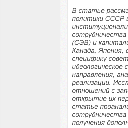
В статье рассм
политики СССР в 
институционализ
сотрудничества 
(СЭВ) и капитал
Канада, Япония,
специфику совет
идеологическое с
направления, ан
реализации. Исс
отношений с за
открытие их пе
статье проанали
сотрудничества 
получения допол