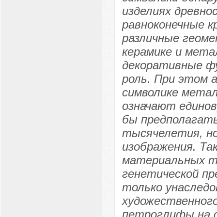
изделиях древнос
равноконечные к
различные геоме
керамике и мета
декоративные фу
роль. При этом 
символике метал
означают единов
бы предполагат
тысячелетия, но
изображения. Та
материальных т
генетической пр
только унаследо
художественного
петроглифы на 