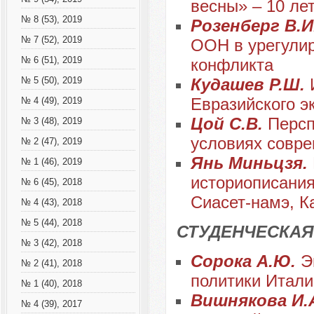
весны» – 10 лет
№ 8 (53), 2019
Розенберг В.И
№ 7 (52), 2019
ООН в урегулир
№ 6 (51), 2019
конфликта
Кудашев Р.Ш.
№ 5 (50), 2019
Евразийского э
№ 4 (49), 2019
Цой С.В.
Персп
№ 3 (48), 2019
условиях совр
№ 2 (47), 2019
Янь Миньцзя.
№ 1 (46), 2019
историописани
№ 6 (45), 2018
Сиасет-намэ, К
№ 4 (43), 2018
№ 5 (44), 2018
СТУДЕНЧЕСКАЯ
№ 3 (42), 2018
Сорока А.Ю.
Э
№ 2 (41), 2018
политики Итали
№ 1 (40), 2018
Вишнякова И.
№ 4 (39), 2017