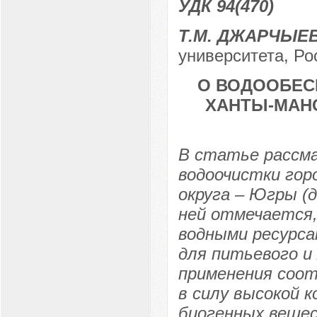
УДК 94(470)
Т.М. ДЖАРЧЫЕ
университета, Рос
О ВОДООБЕС
ХАНТЫ-МАН
В статье рассм
водоочистки гор
округа – Югры (д
ней отмечается
водными ресурса
для питьевого и
применения соо
в силу высокой 
биогенных веще