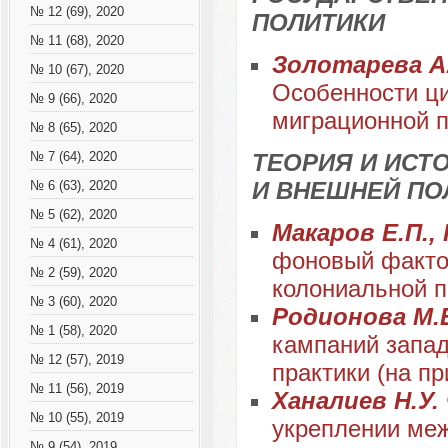
№ 12 (69), 2020
ПОЛИТИКИ
№ 11 (68), 2020
Золотарева А.
№ 10 (67), 2020
Особенности ци
№ 9 (66), 2020
миграционной п
№ 8 (65), 2020
ТЕОРИЯ И ИС
№ 7 (64), 2020
И ВНЕШНЕЙ ПО
№ 6 (63), 2020
№ 5 (62), 2020
Макаров Е.П.,
№ 4 (61), 2020
фоновый факто
№ 2 (59), 2020
колониальной п
№ 3 (60), 2020
Родионова М.Е
№ 1 (58), 2020
кампаний запад
№ 12 (57), 2019
практики (на п
№ 11 (56), 2019
Ханалиев Н.У.
№ 10 (55), 2019
укреплении меж
№ 9 (54), 2019