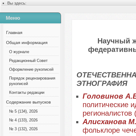
Вы здесь:
Главная
Содержание выпусков
Меню
№ 6 (87), 2022
Главная
Научный 
Общая информация
федеративных
О журнале
Редакционный Совет
Оформление рукописей
ОТЕЧЕСТВЕННА
Порядок рецензирования
ЭТНОГРАФИЯ
рукописей
Контакты редакции
Головинов А.В
Содержание выпусков
политические и
регионалистов (
№ 5 (134), 2026
Алисханова М.
№ 4 (133), 2026
фольклоре чече
№ 3 (132), 2026