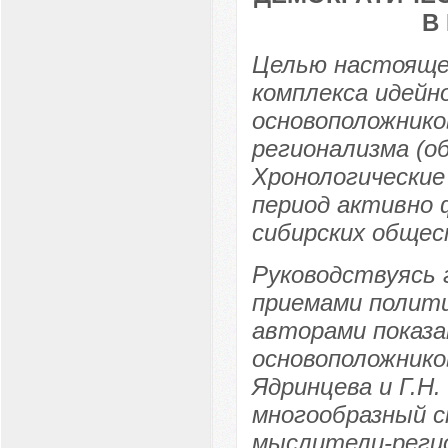
В
Целью настояще
комплекса идейн
основоположнико
регионализма (об
Хронологические
период активно 
сибирских общес
Руководствуясь 
приемами полити
авторами показа
основоположнико
Ядринцева и Г.Н
многообразный с
мыслители-реги