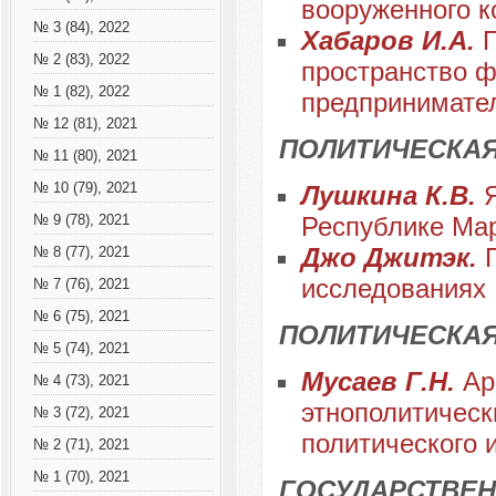
вооруженного к
№ 3 (84), 2022
Хабаров И.А.
П
№ 2 (83), 2022
пространство ф
№ 1 (82), 2022
предпринимател
№ 12 (81), 2021
ПОЛИТИЧЕСКАЯ
№ 11 (80), 2021
№ 10 (79), 2021
Лушкина К.В.
Республике Мар
№ 9 (78), 2021
Джо Джитэк.
№ 8 (77), 2021
исследованиях
№ 7 (76), 2021
№ 6 (75), 2021
ПОЛИТИЧЕСКАЯ
№ 5 (74), 2021
Мусаев Г.Н.
Ар
№ 4 (73), 2021
этнополитическ
№ 3 (72), 2021
политического 
№ 2 (71), 2021
№ 1 (70), 2021
ГОСУДАРСТВЕН