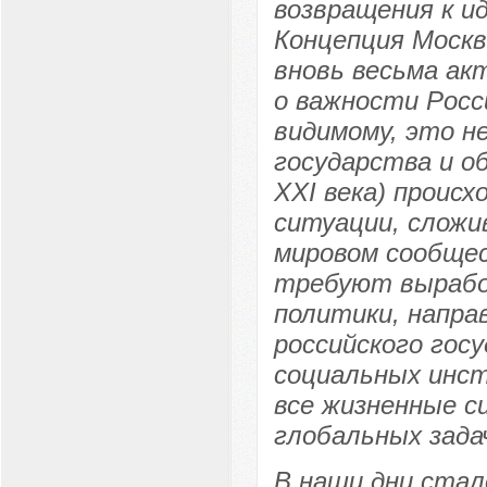
возвращения к и
Концепция Москв
вновь весьма ак
о важности Росси
видимому, это н
государства и о
XXI века) происх
ситуации, сложив
мировом сообще
требуют вырабо
политики, напра
российского гос
социальных инс
все жизненные с
глобальных задач
В наши дни стал