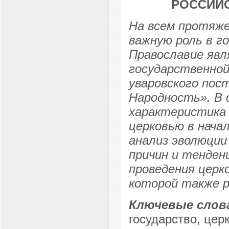
РОССИЙС
На всем протяже
важную роль в г
Православие яв
государственной
уваровского пос
Народность». В
характеристика
церковью в нача
анализ эволюции
причин и тенден
проведения церк
которой также 
Ключевые слов
государство, цер