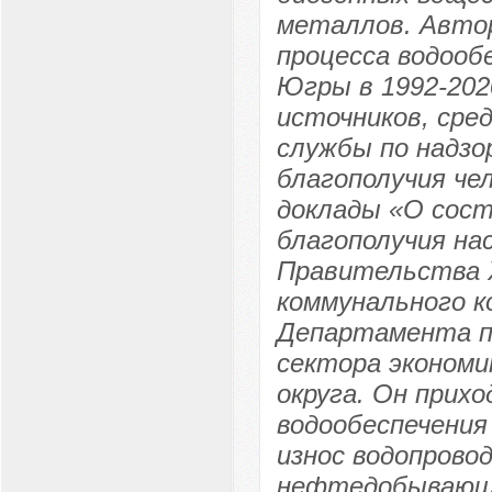
металлов. Авто
процесса водооб
Югры в 1992-2020
источников, сре
службы по надзо
благополучия че
доклады «О сост
благополучия на
Правительства 
коммунального к
Департамента пр
сектора эконом
округа. Он прих
водообеспечения
износ водопрово
нефтедобывающи