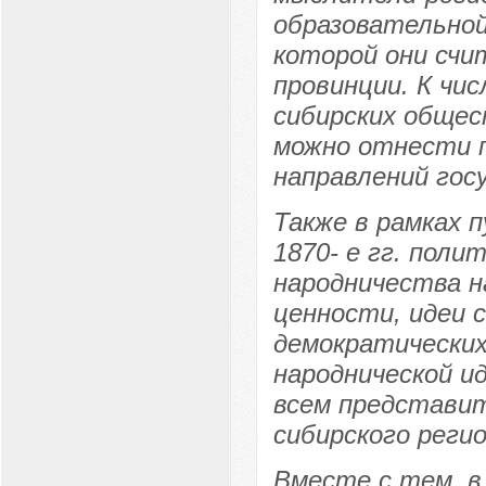
образовательной
которой они счи
провинции. К чи
сибирских общес
можно отнести 
направлений гос
Также в рамках п
1870- е гг. поли
народничества н
ценности, идеи 
демократических
народнической и
всем представи
сибирского реги
Вместе с тем, в