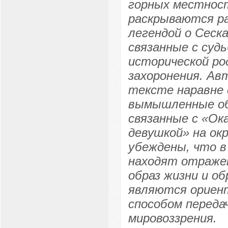
горных местност
раскрываются ра
легендой о Сеск
связанные с судь
исторической ро
захоронения. Ав
тексте наравне
вымышленные об
связанные с «Ок
девушкой» на ок
убеждены, что в
находят отражен
образ жизни и о
являются ориент
способом переда
мировоззрения.