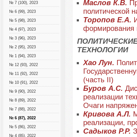
Маслов К.В.
Пр
№ 7 (100), 2023
политической н
№ 6 (99), 2023
Торопов Е.А.
№ 5 (98), 2023
формирования 
№ 4 (97), 2023
№ 3 (96), 2023
ПОЛИТИЧЕСКИЕ
№ 2 (95), 2023
ТЕХНОЛОГИИ
№ 1 (94), 2023
Хао Лун.
Полит
№ 12 (93), 2022
Государственну
№ 11 (92), 2022
(часть II)
№ 10 (91), 2022
Буров А.С.
Дис
№ 9 (90), 2022
реализации тех
№ 8 (89), 2022
Очаги напряжен
№ 7 (88), 2022
Кривова А.Л.
М
№ 6 (87), 2022
реализации, пр
№ 5 (86), 2022
Садыков Р.Р.
З
№ 4 (85), 2022