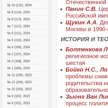
Отечественной
№ 10 (115), 2024
Панин С.В.
Цер
№ 9 (114), 2024
Российской имп
№ 8 (113), 2024
Щукин А.А.
Де
№ 7 (112), 2024
Москвы в 1990-
№ 6 (111), 2024
ИСТОРИЯ И ТЕ
№ 5 (110), 2024
№ 4 (109), 2024
Болтенкова Л
№ 2 (107), 2024
религиозное ис
№ 3 (108), 2024
шестая
Бойко Н.С., Л
№ 1 (106), 2024
проблемы сниже
№ 12 (105), 2023
родительства н
№ 11 (104), 2023
образовательно
№ 10 (103), 2023
Зыонг Ван Ли
№ 9 (102), 2023
процесс полити
№ 8 (101), 2023