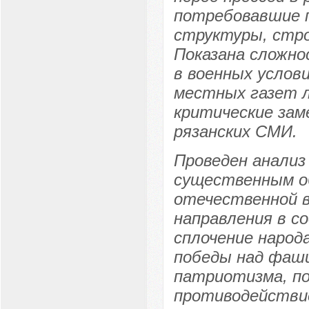
потребовавшие п
структуры, стро
Показана сложно
в военных услов
местных газет л
критические зам
рязанских СМИ.
Проведен анализ
существенным об
отечественной 
направления в с
сплочение народ
победы над фаши
патриотизма, п
противодействие