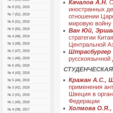
Качалов А.Н.
О
№ 8 (53), 2019
иностранных д
№ 7 (52), 2019
отношении Царс
№ 6 (51), 2019
мировую войну
Ван Юй, Эрша
№ 5 (50), 2019
стратегии Кита
№ 4 (49), 2019
Центральной А
№ 3 (48), 2019
Штрасбургер 
№ 2 (47), 2019
русскоязычной
№ 1 (46), 2019
№ 6 (45), 2018
СТУДЕНЧЕСКАЯ
№ 4 (43), 2018
Кражан А.С., 
№ 5 (44), 2018
применения ант
№ 3 (42), 2018
Швеция в орган
№ 2 (41), 2018
Федерации
№ 1 (40), 2018
Холмова О.Я.,
№ 4 (39), 2017