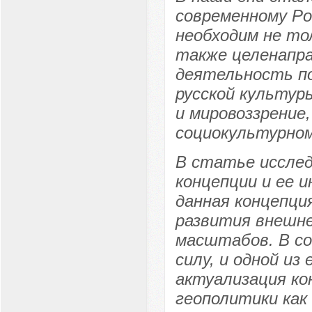
современному Ро
необходим не тол
также целенапра
деятельность п
русской культур
и мировоззрени
социокультурному
В статье иссле
концепции и ее 
данная концепци
развития внешне
масштабов. В со
силу, и одной из
актуализация к
геополитики как 