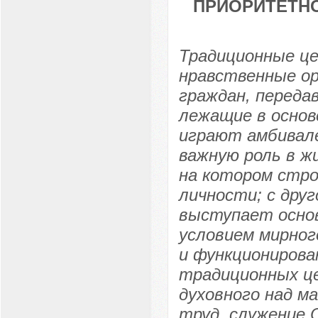
ПРИОРИТЕТН
Традиционные ц
нравственные о
граждан, передав
лежащие в основ
играют амбивале
важную роль в ж
на котором стр
личности; с дру
выступает осно
условием мирног
и функционирова
традиционных ц
духовного над м
труд, служение 