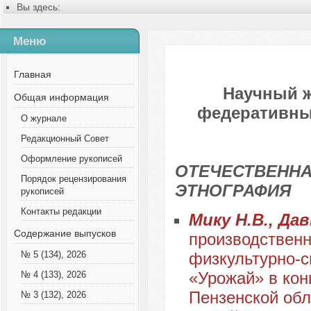
Вы здесь:
Главная
Содержание выпусков
Меню
№ 2 (119), 2025
Главная
Научный 
Общая информация
федеративных
О журнале
Редакционный Совет
Оформление рукописей
ОТЕЧЕСТВЕННА
Порядок рецензирования
ЭТНОГРАФИЯ
рукописей
Контакты редакции
Мику Н.В., Да
Содержание выпусков
производственн
физкультурно-с
№ 5 (134), 2026
«Урожай» в конц
№ 4 (133), 2026
Пензенской обл
№ 3 (132), 2026