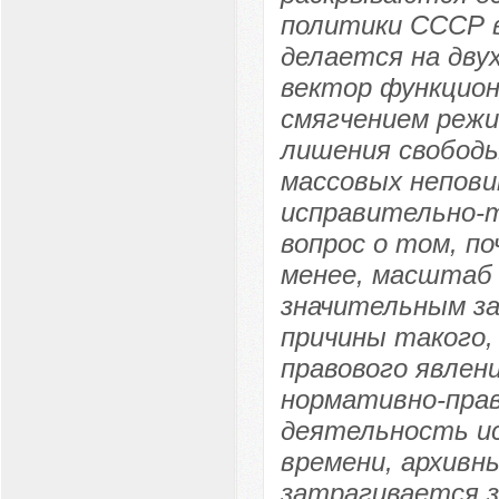
политики СССР в
делается на дву
вектор функцион
смягчением режи
лишения свободы
массовых непови
исправительно-т
вопрос о том, п
менее, масштаб
значительным з
причины такого, 
правового явлен
нормативно-пра
деятельность и
времени, архивн
затрагивается з