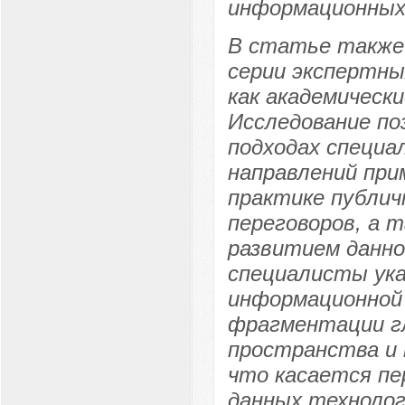
информационных
В статье также
серии экспертны
как академическ
Исследование по
подходах специа
направлений при
практике публич
переговоров, а 
развитием данно
специалисты ука
информационной 
фрагментации г
пространства и
что касается п
данных технолог