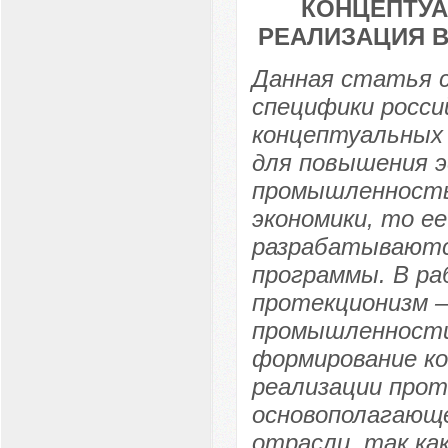
КОНЦЕПТУА
РЕАЛИЗАЦИЯ 
Данная статья с
специфики росси
концептуальных 
для повышения 
промышленность
экономики, то е
разрабатываютс
программы. В ра
протекционизм –
промышленности
формирование ко
реализации прот
основополагающ
отрасли, так ка