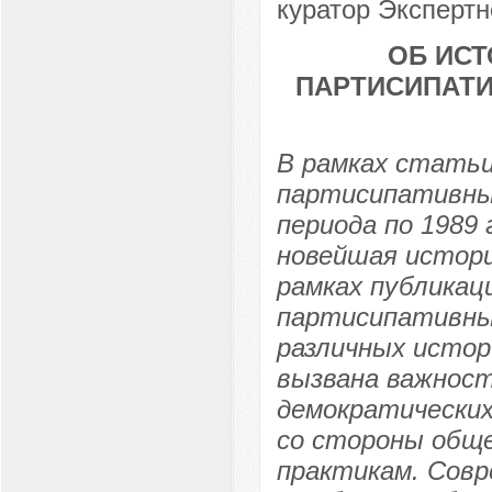
куратор Экспертн
ОБ ИСТ
ПАРТИСИПАТИ
В рамках статьи
партисипативны
периода по 1989
новейшая истор
рамках публикац
партисипативны
различных истор
вызвана важнос
демократически
со стороны общ
практикам. Сов