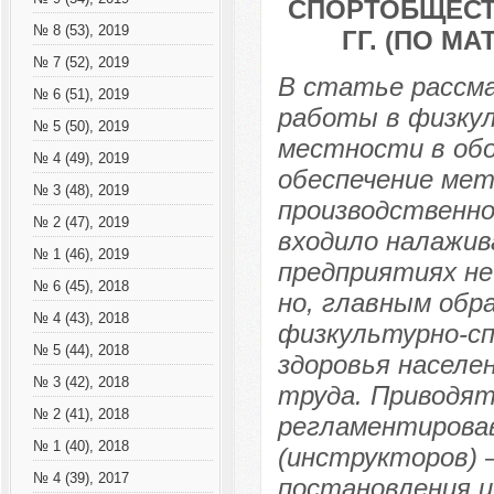
СПОРТОБЩЕСТВ
№ 8 (53), 2019
ГГ. (ПО М
№ 7 (52), 2019
В статье рассма
№ 6 (51), 2019
работы в физкул
№ 5 (50), 2019
местности в обо
№ 4 (49), 2019
обеспечение мет
№ 3 (48), 2019
производственно
№ 2 (47), 2019
входило налажива
№ 1 (46), 2019
предприятиях не
№ 6 (45), 2018
но, главным обр
№ 4 (43), 2018
физкультурно-сп
№ 5 (44), 2018
здоровья населе
№ 3 (42), 2018
труда. Приводя
№ 2 (41), 2018
регламентирова
№ 1 (40), 2018
(инструкторов) 
№ 4 (39), 2017
постановления 