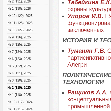
Табейкина Е.К
№ 2 (131), 2026
охраны культур
№ 1 (130), 2026
Упоров И.В.
Г
№ 12 (129), 2025
функционирова
№ 11 (128), 2025
заключенных
№ 10 (127), 2025
№ 9 (126), 2025
ИСТОРИЯ И ТЕ
№ 8 (125), 2025
Туманян Г.В.
О
№ 7 (124), 2025
партисипативно
№ 6 (123), 2025
Алегри
№ 5 (122), 2025
№ 4 (121), 2025
ПОЛИТИЧЕСКИЕ
ТЕХНОЛОГИИ
№ 3 (120), 2025
№ 2 (119), 2025
Ращиков А.А.
№ 1 (118), 2025
концептуальные
№ 12 (117), 2024
промышленной 
№ 11 (116), 2024