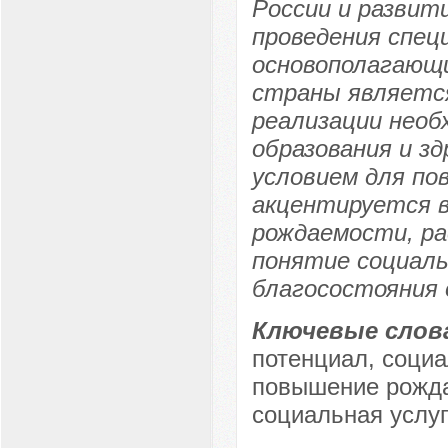
России и развит
проведения спец
основополагающ
страны является
реализации нео
образования и з
условием для по
акцентируется в
рождаемости, ра
понятие социаль
благосостояния
Ключевые слов
потенциал, социа
повышение рожда
социальная услуг