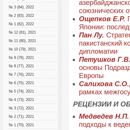
азербайджанск
№ 3 (84), 2022
союзнических 
№ 2 (83), 2022
Ощепков Е.Р.
№ 1 (82), 2022
Японии: послед
№ 12 (81), 2021
Пан Лу.
Страте
№ 11 (80), 2021
пакистанский к
№ 10 (79), 2021
дипломатии
Петушков Г.В
№ 9 (78), 2021
основы Подраз
№ 8 (77), 2021
Европы
№ 7 (76), 2021
Салихова С.О.
№ 6 (75), 2021
рамках межгосу
№ 5 (74), 2021
№ 4 (73), 2021
РЕЦЕНЗИИ И О
№ 3 (72), 2021
Медведев Н.П
№ 2 (71), 2021
подходы к веде
№ 1 (70), 2021