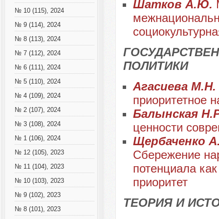
Шатков А.Ю.
№ 10 (115), 2024
межнациональн
№ 9 (114), 2024
социокультурна
№ 8 (113), 2024
ГОСУДАРСТВЕН
№ 7 (112), 2024
ПОЛИТИКИ
№ 6 (111), 2024
№ 5 (110), 2024
Агасиева М.Н
№ 4 (109), 2024
приоритетное н
№ 2 (107), 2024
Балынская Н.Р
№ 3 (108), 2024
ценности совр
Щербаченко А.К
№ 1 (106), 2024
Сбережение нар
№ 12 (105), 2023
потенциала как
№ 11 (104), 2023
приоритет
№ 10 (103), 2023
№ 9 (102), 2023
ТЕОРИЯ И ИС
№ 8 (101), 2023