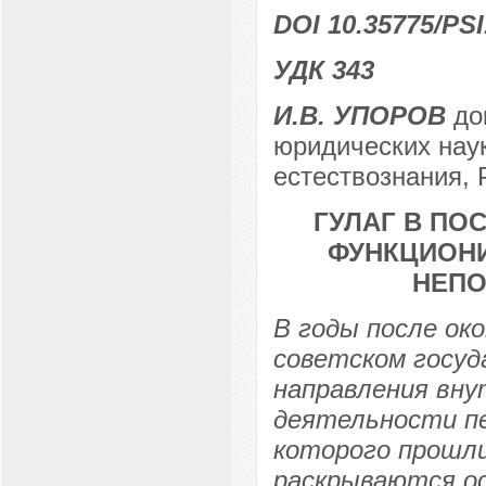
DOI 10.35775/PSI
УДК 343
И.В. УПОРОВ
док
юридических нау
естествознания, 
ГУЛАГ В ПО
ФУНКЦИОН
НЕПО
В годы после ок
советском госу
направления вну
деятельности пе
которого прошл
раскрываются о