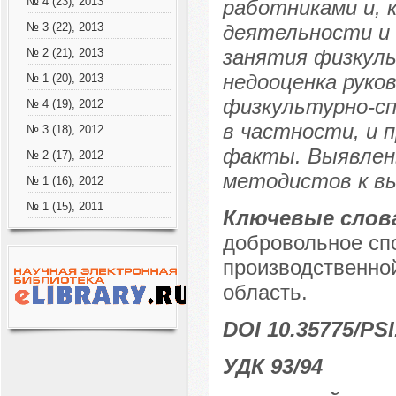
№ 4 (23), 2013
работниками и, 
деятельности и 
№ 3 (22), 2013
занятия физкул
№ 2 (21), 2013
недооценка руко
№ 1 (20), 2013
физкультурно-с
№ 4 (19), 2012
в частности, и
№ 3 (18), 2012
факты. Выявлен
№ 2 (17), 2012
методистов к вы
№ 1 (16), 2012
№ 1 (15), 2011
Ключевые слов
добровольное сп
производственной
область.
DOI 10.35775/PSI
УДК 93/94