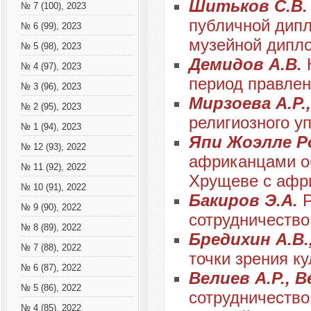
Шитьков С.В
№ 7 (100), 2023
публичной дипл
№ 6 (99), 2023
музейной дипл
№ 5 (98), 2023
Демидов А.В.
№ 4 (97), 2023
период правлен
№ 3 (96), 2023
Мирзоева А.Р.
№ 2 (95), 2023
религиозного у
№ 1 (94), 2023
Япи Жоэлле Р
№ 12 (93), 2022
африканцами о
№ 11 (92), 2022
Хрущеве с африк
№ 10 (91), 2022
Бакиров Э.А.
№ 9 (90), 2022
сотрудничеств
№ 8 (89), 2022
Бредихин А.В.
№ 7 (88), 2022
точки зрения к
№ 6 (87), 2022
Велиев А.Р., В
№ 5 (86), 2022
сотрудничество
№ 4 (85), 2022