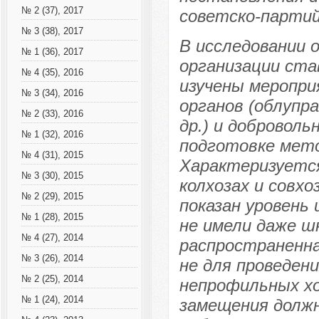
№ 2 (37), 2017
советско-партий
№ 3 (38), 2017
В исследовании 
№ 1 (36), 2017
организации ста
№ 4 (35), 2016
изучены меропр
№ 3 (34), 2016
органов (облупр
№ 2 (33), 2016
др.) и добровол
№ 1 (32), 2016
подготовке мето
№ 4 (31), 2015
Характеризуется
№ 3 (30), 2015
колхозах и совхо
№ 2 (29), 2015
показан уровень
№ 1 (28), 2015
не имели даже ш
№ 4 (27), 2014
распространенна
№ 3 (26), 2014
не для проведен
№ 2 (25), 2014
непрофильных х
№ 1 (24), 2014
замещения долж