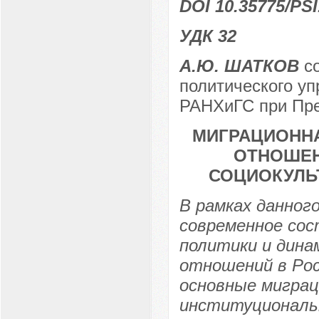
DOI 10.35775/PSI
УДК 32
А.Ю. ШАТКОВ
с
политического у
РАНХиГС при През
МИГРАЦИОНН
ОТНОШЕН
СОЦИОКУЛЬ
В рамках данног
современное сос
политики и дина
отношений в Ро
основные миграц
институциональ