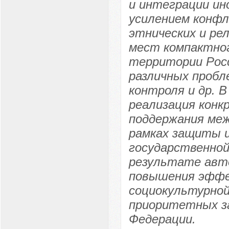
и интеграции ин
усилением конф
этнических и ре
мест компактног
территории Росс
различных пробл
контроля и др. В
реализация конк
поддержания меж
рамках защиты ц
государственной
результате авт
повышения эфф
социокультурной
приоритетных за
Федерации.