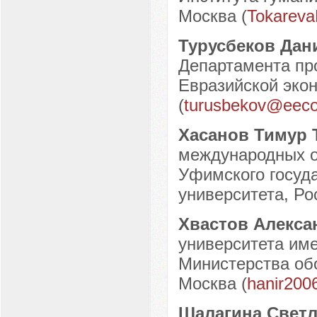
Москва (
Tokarev
Турусбеков Да
Департамента про
Евразийской экон
(
turusbekov@eeco
Хасанов Тимур 
международных о
Уфимского госуда
университета, Рос
Хвастов Алекса
университета име
Министерства обо
Москва (
hanir200
Шалагина Свет