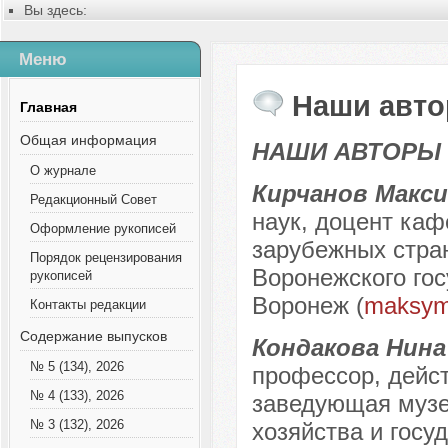
Вы здесь:
Главная
Русский
Меню
Содержание выпусков
Наши авторы 2-2015
Наши авто
Главная
Общая информация
НАШИ АВТОРЫ
О журнале
Кирчанов Макс
Редакционный Совет
наук, доцент каф
Оформление рукописей
зарубежных стра
Порядок рецензирования
Воронежского гос
рукописей
Воронеж (
maksym
Контакты редакции
Содержание выпусков
Кондакова Нин
№ 5 (134), 2026
профессор, дейс
№ 4 (133), 2026
заведующая музе
№ 3 (132), 2026
хозяйства и госу