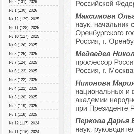
Российской Феде
№ 2 (131), 2026
№ 1 (130), 2026
Максимова Оль
№ 12 (129), 2025
наук, начальник
№ 11 (128), 2025
Оренбургского го
№ 10 (127), 2025
Россия, г. Оренбу
№ 9 (126), 2025
Медведев Нико
№ 8 (125), 2025
профессор Росси
№ 7 (124), 2025
Россия, г. Москва
№ 6 (123), 2025
№ 5 (122), 2025
Никонова Мари
№ 4 (121), 2025
национальных и 
№ 3 (120), 2025
академии народно
№ 2 (119), 2025
при Президенте Р
№ 1 (118), 2025
Перкова Дарья
№ 12 (117), 2024
наук, руководит
№ 11 (116), 2024