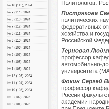
Политологов, Росс
№ 10 (115), 2024
Пистрякова Св
№ 9 (114), 2024
политических на
№ 8 (113), 2024
федеративных от
№ 7 (112), 2024
хозяйства и госу
№ 6 (111), 2024
Российской Феде
№ 5 (110), 2024
№ 4 (109), 2024
Терновая Людм
№ 2 (107), 2024
профессор кафед
№ 3 (108), 2024
автомобильно-дор
№ 1 (106), 2024
университета (МА
№ 12 (105), 2023
Фокин Сергей 
№ 11 (104), 2023
профессор кафед
№ 10 (103), 2023
России факульте
№ 9 (102), 2023
академии народно
№ 8 (101), 2023
при Президенте 