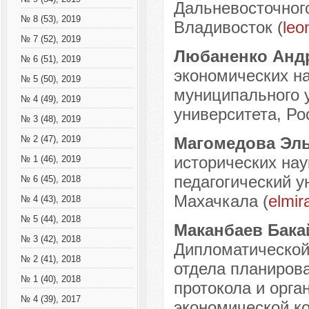
Дальневосточного
№ 8 (53), 2019
Владивосток (
leo
№ 7 (52), 2019
Любаненко Анд
№ 6 (51), 2019
экономических на
№ 5 (50), 2019
муниципального 
№ 4 (49), 2019
университета, Рос
№ 3 (48), 2019
Магомедова Эл
№ 2 (47), 2019
исторических нау
№ 1 (46), 2019
педагогический ун
№ 6 (45), 2018
Махачкала (
elmi
№ 4 (43), 2018
№ 5 (44), 2018
Маканбаев Бака
№ 3 (42), 2018
Дипломатической
№ 2 (41), 2018
отдела планиров
№ 1 (40), 2018
протокола и орга
№ 4 (39), 2017
экономической ко