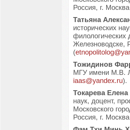
Россия, г. Москва
Татьяна Алекса
исторических нау
филологических 
Железноводске, Р
(
etnopolitolog@ya
Тожидинов Фар
МГУ имени М.В. Л
iaas@yandex.ru
).
Токарева Елена
наук, доцент, пр
Московского горо
Россия, г. Москва
Фам Тхи Минь 