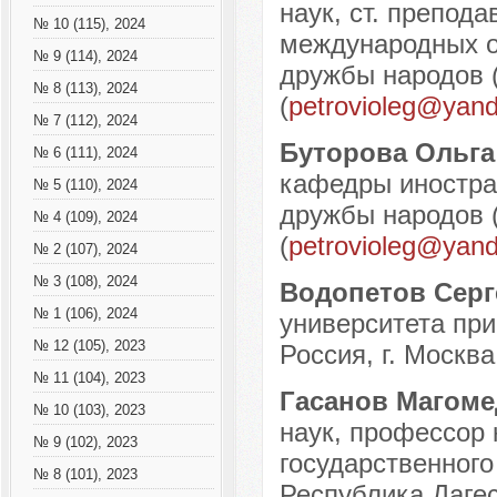
наук, ст. препод
№ 10 (115), 2024
международных о
№ 9 (114), 2024
дружбы народов (
№ 8 (113), 2024
(
petrovioleg@yand
№ 7 (112), 2024
Буторова Ольга
№ 6 (111), 2024
кафедры иностра
№ 5 (110), 2024
дружбы народов (
№ 4 (109), 2024
(
petrovioleg@yand
№ 2 (107), 2024
№ 3 (108), 2024
Водопетов Серг
№ 1 (106), 2024
университета пр
№ 12 (105), 2023
Россия, г. Москва
№ 11 (104), 2023
Гасанов Магом
№ 10 (103), 2023
наук, профессор 
№ 9 (102), 2023
государственного
№ 8 (101), 2023
Республика Дагес