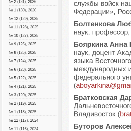
службы войск на
№ 2 (131), 2026
Федерации», Росс
№ 1 (130), 2026
№ 12 (129), 2025
Болтенкова Лю
№ 11 (128), 2025
наук, профессор, 
№ 10 (127), 2025
Бояркина Анна
№ 9 (126), 2025
наук, доцент Ака
№ 8 (125), 2025
языка Восточного
№ 7 (124), 2025
международных и
№ 6 (123), 2025
федерального уни
№ 5 (122), 2025
(
aboyarkina@gmai
№ 4 (121), 2025
№ 3 (120), 2025
Братковская Да
№ 2 (119), 2025
Дальневосточного
№ 1 (118), 2025
Владивосток (
bra
№ 12 (117), 2024
Буторов Алексе
№ 11 (116), 2024