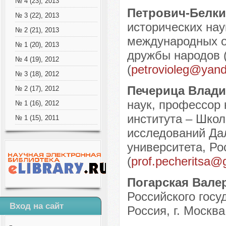
№ 4 (23), 2013
Петрович-Белки
№ 3 (22), 2013
исторических нау
№ 2 (21), 2013
международных о
№ 1 (20), 2013
дружбы народов (
№ 4 (19), 2012
(
petrovioleg@yand
№ 3 (18), 2012
Печерица Влад
№ 2 (17), 2012
наук, профессор
№ 1 (16), 2012
института – Шко
№ 1 (15), 2011
исследований Да
университета, Ро
(
prof.pecheritsa@
Погарская Вал
Российского госу
Вход на сайт
Россия, г. Москва