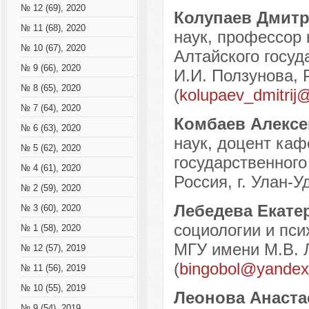
№ 12 (69), 2020
Колупаев Дмит
№ 11 (68), 2020
наук, профессор 
№ 10 (67), 2020
Алтайского госуд
№ 9 (66), 2020
И.И. Ползунова, Р
№ 8 (65), 2020
(
kolupaev_dmitrij@
№ 7 (64), 2020
Комбаев Алекс
№ 6 (63), 2020
наук, доцент каф
№ 5 (62), 2020
государственного
№ 4 (61), 2020
Россия, г. Улан-Уд
№ 2 (59), 2020
Лебедева Екате
№ 3 (60), 2020
социологии и пси
№ 1 (58), 2020
МГУ имени М.В. Л
№ 12 (57), 2019
(
bingobol@yandex
№ 11 (56), 2019
№ 10 (55), 2019
Леонова Анаста
№ 9 (54), 2019