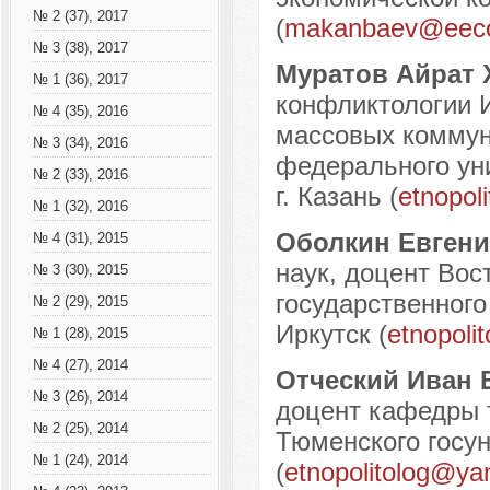
№ 2 (37), 2017
(
makanbaev@eeco
№ 3 (38), 2017
Муратов Айрат
№ 1 (36), 2017
конфликтологии 
№ 4 (35), 2016
массовых коммун
№ 3 (34), 2016
федерального уни
№ 2 (33), 2016
г. Казань (
etnopol
№ 1 (32), 2016
Оболкин Евгени
№ 4 (31), 2015
наук, доцент Вос
№ 3 (30), 2015
государственного
№ 2 (29), 2015
Иркутск (
etnopoli
№ 1 (28), 2015
№ 4 (27), 2014
Отческий Иван 
№ 3 (26), 2014
доцент кафедры 
№ 2 (25), 2014
Тюменского госун
№ 1 (24), 2014
(
etnopolitolog@ya