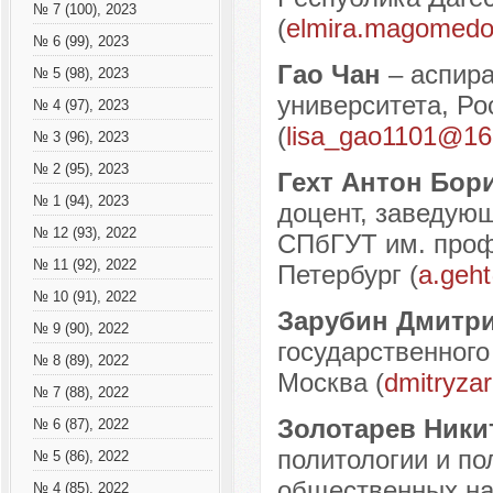
№ 7 (100), 2023
(
elmira.magomedo
№ 6 (99), 2023
Гао Чан
– аспира
№ 5 (98), 2023
университета, Рос
№ 4 (97), 2023
(
lisa_gao1101@1
№ 3 (96), 2023
№ 2 (95), 2023
Гехт Антон Бор
№ 1 (94), 2023
доцент, заведую
№ 12 (93), 2022
СПбГУТ им. проф.
№ 11 (92), 2022
Петербург (
a.geh
№ 10 (91), 2022
Зарубин Дмитр
№ 9 (90), 2022
государственного
№ 8 (89), 2022
Москва (
dmitryza
№ 7 (88), 2022
Золотарев Ники
№ 6 (87), 2022
политологии и по
№ 5 (86), 2022
общественных на
№ 4 (85), 2022