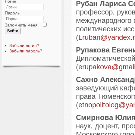
Логин
Рубан Лариса 
профессор, руко
Пароль
международного 
Запомнить меня
политических ис
Войти
(
Lruban@yandex.r
Забыли логин?
Рупакова Евген
Забыли пароль?
Дипломатической
(
erupakova@gmai
Сахно Алексан
заведующий кафе
права Тюменского
(
etnopolitolog@ya
Смирнова Юлия
наук, доцент, пр
Московского горо