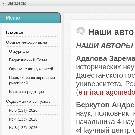
Вы здесь:
Главная
Русский
Меню
Содержание выпусков
Наши авторы № 8-2021
Наши авто
Главная
Общая информация
НАШИ АВТОРЫ
О журнале
Адалова Зарем
Редакционный Совет
исторических на
Оформление рукописей
Дагестанского го
Порядок рецензирования
университета, Ро
рукописей
(
elmira.magomedo
Контакты редакции
Содержание выпусков
Беркутов Андре
№ 5 (134), 2026
наук, полковник,
№ 4 (133), 2026
начальника 4 нау
№ 3 (132), 2026
«Научный центр 