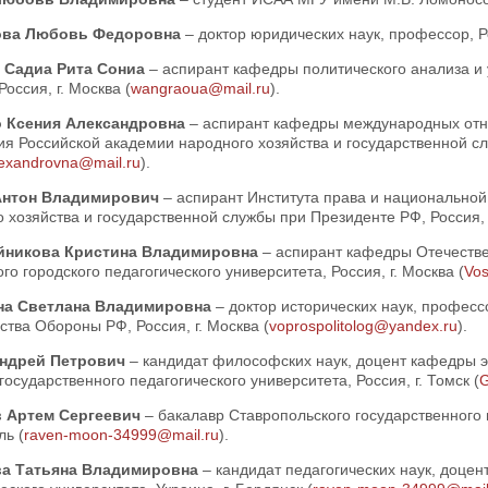
ова Любовь Федоровна
– доктор юридических наук, профессор, Ро
 Садиа Рита Сониа
– аспирант кафедры политического анализа и
Россия, г. Москва (
wangraoua@mail.ru
).
о Ксения Александровна
– аспирант кафедры международных отн
я Российской академии народного хозяйства и государственной сл
lexandrovna@mail.ru
).
Антон Владимирович
– аспирант Института права и национальной
 хозяйства и государственной службы при Президенте РФ, Россия, г
йникова Кристина Владимировна
– аспирант кафедры Отечестве
го городского педагогического университета, Россия, г. Москва (
Vo
на Светлана Владимировна
– доктор исторических наук, профес
тва Обороны РФ, Россия, г. Москва (
voprospolitolog@yandex.ru
).
Андрей Петрович
– кандидат философских наук, доцент кафедры 
государственного педагогического университета, Россия, г. Томск (
G
в Артем Сергеевич
– бакалавр Ставропольского государственного п
ь (
raven-moon-34999@mail.ru
).
ва Татьяна Владимировна
– кандидат педагогических наук, доцен