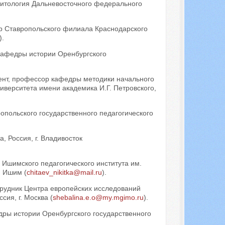
литология Дальневосточного федерального
ор Ставропольского филиала Краснодарского
).
 кафедры истории Оренбургского
цент, профессор кафедры методики начального
иверситета имени академика И.Г. Петровского,
опольского государственного педагогического
, Россия, г. Владивосток
 Ишимского педагогического института им.
. Ишим (
chitaev_nikitka@mail.ru
).
трудник Центра европейских исследований
ия, г. Москва (
shebalina.e.o@my.mgimo.ru
).
едры истории Оренбургского государственного