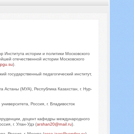
Искать...
ор Института истории и политики Московского
ейшей отечественной истории Московского
pgu.su
).
кий государственный педагогический институт,
 Астаны (МУА), Республика Казахстан, г. Нур-
университета, Россия, г. Владивосток
испруденции, доцент кафедры международного
сия, г. Улан-Удэ (
arshan20@mail.ru
).
, Россия, г. Москва (
ccca-iaas@yandex.ru
).