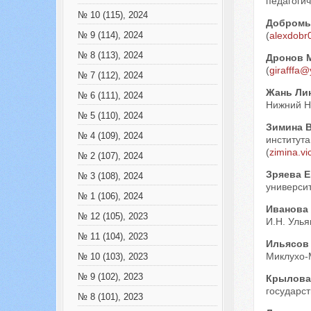
педагогич
№ 10 (115), 2024
Добромы
(
alexdobr
№ 9 (114), 2024
№ 8 (113), 2024
Дронов 
(
girafffa
№ 7 (112), 2024
Жань Ли
№ 6 (111), 2024
Нижний Н
№ 5 (110), 2024
Зимина 
№ 4 (109), 2024
института
(
zimina.v
№ 2 (107), 2024
Зряева Е
№ 3 (108), 2024
университ
№ 1 (106), 2024
Иванова
№ 12 (105), 2023
И.Н. Улья
№ 11 (104), 2023
Ильясов
Миклухо-М
№ 10 (103), 2023
№ 9 (102), 2023
Крылова
государст
№ 8 (101), 2023