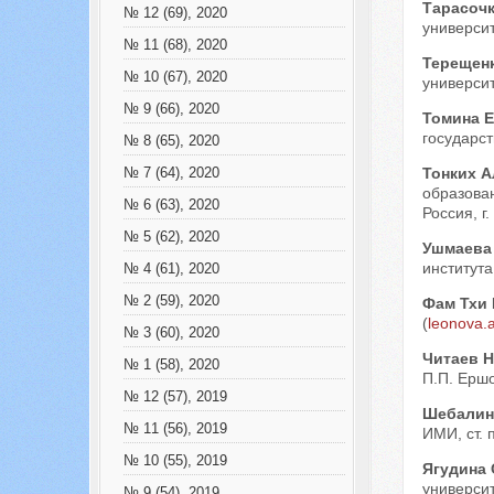
Тарасоч
№ 12 (69), 2020
университ
№ 11 (68), 2020
Терещен
№ 10 (67), 2020
университ
№ 9 (66), 2020
Томина 
государст
№ 8 (65), 2020
Тонких 
№ 7 (64), 2020
образован
№ 6 (63), 2020
Россия, г.
№ 5 (62), 2020
Ушмаева
института
№ 4 (61), 2020
№ 2 (59), 2020
Фам Тхи
(
leonova.
№ 3 (60), 2020
Читаев 
№ 1 (58), 2020
П.П. Ершо
№ 12 (57), 2019
Шебалин
№ 11 (56), 2019
ИМИ, ст.
№ 10 (55), 2019
Ягудина
университ
№ 9 (54), 2019