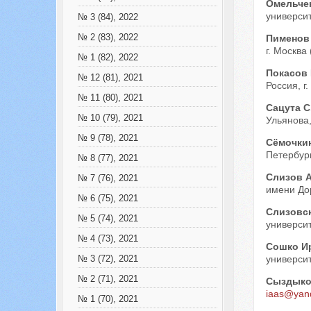
Омельче
университ
№ 3 (84), 2022
№ 2 (83), 2022
Пименов
г. Москва 
№ 1 (82), 2022
Покасов
№ 12 (81), 2021
Россия, г
№ 11 (80), 2021
Сацута С
№ 10 (79), 2021
Ульянова,
№ 9 (78), 2021
Сёмочки
Петербург
№ 8 (77), 2021
Слизов 
№ 7 (76), 2021
имени Дор
№ 6 (75), 2021
Слизовс
№ 5 (74), 2021
университ
№ 4 (73), 2021
Сошко И
университ
№ 3 (72), 2021
№ 2 (71), 2021
Сыздыко
iaas@yan
№ 1 (70), 2021