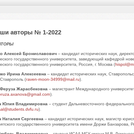
ши авторы № 1-2022
ВТОРЫ
ко Алексей Брониславович
– кандидат исторических наук, директ
ческого государственного университета, заведующий кафедрой нов
еского государственного университета, Россия, г. Москва (
hispol@m
нко Ирина Алексеевна
– кандидат исторических наук, Ставропольс
. Ставрополь (
raven-moon-34999@mail.ru
).
 Феруза Жарасбековна
– магистрант Международного университета
eruza.axanova@gmail.com
).
а Юлия Владимировна
– студент Дальневосточного федерального 
aal@students.dvfu.ru
).
а Наталия Сергеевна
– кандидат исторических наук, магистр юр
ятского государственного университета имени Доржи Банзарова, Рос
Любовь Владимировна
– студент ИСАА МГУ имени М.В. Ломоносова