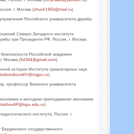
ссия, г. Москва (
zhuch1950@mail.ru
).
 управления Российского университета дружбы
ошений Северо-Западного института
ужбы при Президенте РФ, Россия, г. Москва
 безопасности Российской академии
. Москва (
fst344@gmail.com
).
нной истории Института гуманитарных наук
skoboinikovaKV@mgpu.ru
).
сор, профессор Военного университета
экономики и методики преподавания экономики
lukhovAP@tspu.edu.ru
).
едагогического института, Россия, г.
т Бердянского государственного