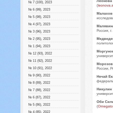
Леонова
№ 7 (100), 2023
(
leonova.
№ 6 (99), 2023
Малахов
№ 5 (98), 2023
исследова
№ 4 (97), 2023
Малявин
Россия, г
№ 3 (96), 2023
Медведе
№ 2 (95), 2023
политолог
№ 1 (94), 2023
Моргуно
№ 12 (93), 2022
университ
№ 11 (92), 2022
Морозов
№ 10 (91), 2022
России, Ро
№ 9 (90), 2022
Нечай Ек
федеральн
№ 8 (89), 2022
Никулин
№ 7 (88), 2022
университ
№ 6 (87), 2022
Оби Сил
№ 5 (86), 2022
(
Omegatou
№ 4 (85), 2022