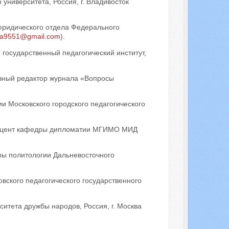
университета, Россия, г. Владивосток
 юридического отдела Федерального
a9551@gmail.com
).
 государственный педагогический институт,
авный редактор журнала «Вопросы
и Московского городского педагогического
, доцент кафедры дипломатии МГИМО МИД
ры политологии Дальневосточного
овского педагогического государственного
итета дружбы народов, Россия, г. Москва