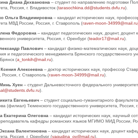
кина Диана Дехвановна
– студент по направлению подготовки По
ета, Россия, г. Владивосток (
tarasochkina.dd@students.dvfu.ru
).
ко Ольга Владимировна
– кандидат исторических наук, професс
ета МВД России, Россия, г. Ставрополь (
raven-moon-34999@mail.ru
Елена Федоровна
– кандидат педагогических наук, доцент, доцент
венного университета, Россия, г. Оренбург (
teador17@mail.ru
).
Александр Павлович
– кандидат физико-математических наук, до
ия и педагогического менеджмента Брянского государственного ун
 Брянск (
a_tonkih@mail.ru
).
 Ксения Алексеевна
– доктор исторических наук, профессор Ставр
, Россия, г. Ставрополь (
raven-moon-34999@mail.ru
).
 Минь Хуен
– студент Дальневосточного федерального университета
aal@students.dvfu.ru
).
Никита Евгеньевич
– студент социально-гуманитарного факультета
ва (филиал) Тюменского государственного университета, Россия, г
а Екатерина Олеговна
– кандидат исторических наук, научный со
 преподаватель кафедры романских языков МГИМО МИД России, Росс
 Оксана Валентиновна
– кандидат исторических наук, доцент каф
ета, Россия, г. Оренбург (
yagudina_ov@mail.ru
).