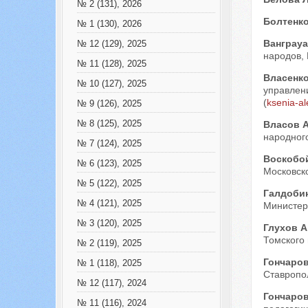
№ 2 (131), 2026
Болтенк
№ 1 (130), 2026
Ванграуа
№ 12 (129), 2025
народов, 
№ 11 (128), 2025
Власенк
№ 10 (127), 2025
управлени
(
ksenia-a
№ 9 (126), 2025
№ 8 (125), 2025
Власов 
народного
№ 7 (124), 2025
Воскобо
№ 6 (123), 2025
Московско
№ 5 (122), 2025
Галдоби
№ 4 (121), 2025
Министерс
№ 3 (120), 2025
Глухов 
Томского 
№ 2 (119), 2025
Гончаро
№ 1 (118), 2025
Ставропол
№ 12 (117), 2024
Гончаро
№ 11 (116), 2024