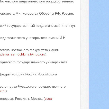
Московского педагогического государственного
ерситета Министерства Обороны РФ, Россия,
ский государственный педагогический институт,
педагогического университета имени И.Н.
остока Восточного факультета Санкт-
adelya_semochkina@inbox.ru
).
урятского государственного университета
афедры истории России Российского
ого права Чувашского государственного
x.ru
).
осова, Россия, г. Москва (
ccca-