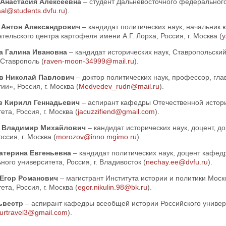
 Анастасия Алексеевна
– студент Дальневосточного федерального 
aal@students.dvfu.ru
).
 Антон Александрович
– кандидат политических наук, начальник
тельского центра картофеля имени А.Г. Лорха, Россия, г. Москва (
y
а Галина Ивановна
– кандидат исторических наук, Ставропольский
. Ставрополь (
raven-moon-34999@mail.ru
).
в Николай Павлович
– доктор политических наук, профессор, гл
ии», Россия, г. Москва (
Medvedev_rudn@mail.ru
).
в Кирилл Геннадьевич
– аспирант кафедры Отечественной истори
ета, Россия, г. Москва (
jacuzzifiend@gmail.com
).
 Владимир Михайлович
– кандидат исторических наук, доцент
ссия, г. Москва (
morozov@inno.mgimo.ru
).
атерина Евгеньевна
– кандидат политических наук, доцент кафед
ого университета, Россия, г. Владивосток (
nechay.ee@dvfu.ru
).
 Егор Романович
– магистрант Института истории и политики Моск
ета, Россия, г. Москва (
egor.nikulin.98@bk.ru
).
ьвестр
– аспирант кафедры всеобщей истории Российского универс
rtravel3@gmail.com
).