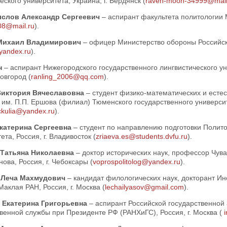
еского университета, Украина, г. Бердянск (
raven-moon-34999@mail
слов Александр Сергеевич
– аспирант факультета политологии 
08@mail.ru
).
Михаил Владимирович
– офицер Министерство обороны Российско
@yandex.ru
).
н
– аспирант Нижегородского государственного лингвистического ун
овгород (
ranling_2006@qq.com
).
Виктория Вячеславовна
– студент физико-математических и есте
 им. П.П. Ершова (филиал) Тюменского государственного университ
ickulia@yandex.ru
).
катерина Сергеевна
– студент по направлению подготовки Полит
ета, Россия, г. Владивосток (
zriaeva.es@students.dvfu.ru
).
 Татьяна Николаевна
– доктор исторических наук, профессор Чув
нова, Россия, г. Чебоксары (
voprospolitolog@yandex.ru
).
 Леча Махмудович
– кандидат филологических наук, докторант Ин
аклая РАН, Россия, г. Москва (
lechailyasov@gmail.com
).
 Екатерина Григорьевна
– аспирант Российской государственной
венной службы при Президенте РФ (РАНХиГС), Россия, г. Москва (