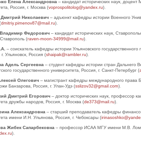
нко Елена Александровна
– кандидат исторических наук, доцент 
ета, Россия, г. Москва (
voprospolitolog@yandex.ru
).
 Дмитрий Николаевич
– адъюнкт кафедры истории Военного Унив
(
dmitriy.pimenov87@mail.ru
).
 Владимир Федорович
– кандидат исторических наук, Ставрополь
. Ставрополь (
raven-moon-34999@mail.ru
).
.А.
– соискатель кафедры истории Ульяновского государственного 
 г. Ульяновск, Россия (
shaipak@rambler.ru
).
на Адель Сергеевна
– студент кафедры истории стран Дальнего В
ского государственного университета, Россия, г. Санкт-Петербург (
Алексей Олегович
– магистрант кафедры международного права Б
жи Банзарова, Россия, г. Улан-Удэ (
sslizov32@gmail.com
).
кий Дмитрий Егорович
– доктор исторических наук, профессор к
ета дружбы народов, Россия, г. Москва (
de373@mail.ru
).
рина Александровна
– старший преподаватель кафедры финансов
ета имени И.Н. Ульянова, Россия, г. Чебоксары (
irinasoshko@yande
ва Жибек Сапарбековна
– профессор ИСАА МГУ имени М.В. Ломон
dex.ru
).