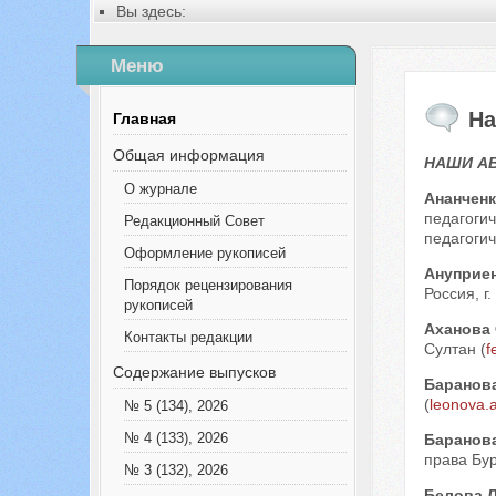
Вы здесь:
Главная
Русский
Меню
Содержание выпусков
Наши авторы № 1-2022
На
Главная
Общая информация
НАШИ А
О журнале
Ананчен
педагоги
Редакционный Совет
педагогич
Оформление рукописей
Ануприе
Порядок рецензирования
Россия, г
рукописей
Аханова
Контакты редакции
Султан (
f
Содержание выпусков
Баранов
(
leonova.
№ 5 (134), 2026
№ 4 (133), 2026
Баранов
права Бур
№ 3 (132), 2026
Белова 