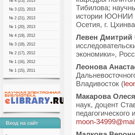
№ 4 (23), 2013
Тибилова; научны
№ 3 (22), 2013
истории ЮОНИИ и
№ 2 (21), 2013
Осетия, г. Цхинва
№ 1 (20), 2013
Левен Дмитрий
№ 4 (19), 2012
исследовательск
№ 3 (18), 2012
экономики», Росси
№ 2 (17), 2012
№ 1 (16), 2012
Леонова Анаста
№ 1 (15), 2011
Дальневосточного
Владивосток (
leo
Макарова Олеся
наук, доцент Ста
педагогического и
moon-34999@mail
Вход на сайт
Малкова Верон