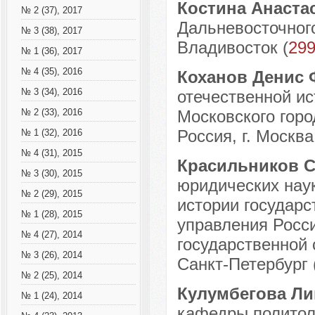
Костина Анаста
№ 2 (37), 2017
Дальневосточного
№ 3 (38), 2017
Владивосток (
299
№ 1 (36), 2017
№ 4 (35), 2016
Коханов Денис
№ 3 (34), 2016
отечественной ис
Московского горо
№ 2 (33), 2016
Россия, г. Москва
№ 1 (32), 2016
№ 4 (31), 2015
Красильников 
№ 3 (30), 2015
юридических наук
№ 2 (29), 2015
истории государс
№ 1 (28), 2015
управления Росси
№ 4 (27), 2014
государственной 
№ 3 (26), 2014
Санкт-Петербург 
№ 2 (25), 2014
Кулумбегова Л
№ 1 (24), 2014
кафедры политол