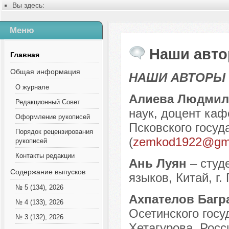
Вы здесь:
Главная
Русский
Меню
Содержание выпусков
Наши авторы № 10-2022
Наши авто
Главная
Общая информация
НАШИ АВТОРЫ
О журнале
Алиева Людмил
Редакционный Совет
наук, доцент ка
Оформление рукописей
Псковского госуд
Порядок рецензирования
(
zemkod1922@gma
рукописей
Контакты редакции
Ань Луян
– студ
Содержание выпусков
языков, Китай, г. 
№ 5 (134), 2026
Ахпателов Багр
№ 4 (133), 2026
Осетинского госу
№ 3 (132), 2026
Хетагурова, Росс