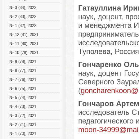
Гатауллина Ири
№ 3 (84), 2022
наук, доцент, пр
№ 2 (83), 2022
и менеджмента И
№ 1 (82), 2022
предприниматель
№ 12 (81), 2021
исследовательско
№ 11 (80), 2021
Туполева, Россия,
№ 10 (79), 2021
№ 9 (78), 2021
Гончаренко Оль
№ 8 (77), 2021
наук, доцент Гос
№ 7 (76), 2021
Северного Заурал
(
goncharenkoon@
№ 6 (75), 2021
№ 5 (74), 2021
Гончаров Артем
№ 4 (73), 2021
исследователь Ст
№ 3 (72), 2021
педагогического и
№ 2 (71), 2021
moon-34999@mail
№ 1 (70), 2021