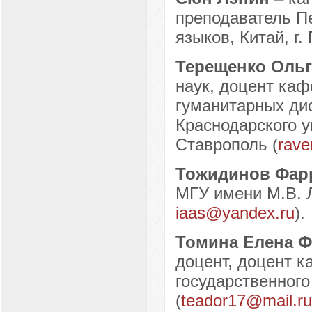
преподаватель П
языков, Китай, г. 
Терещенко Оль
наук, доцент ка
гуманитарных ди
Краснодарского у
Ставрополь (
rave
Тожидинов Фар
МГУ имени М.В. Л
iaas@yandex.ru
).
Томина Елена 
доцент, доцент к
государственного
(
teador17@mail.ru