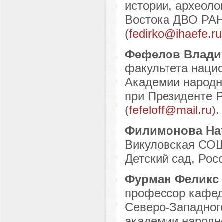
истории, археоло
Востока ДВО РАН,
(
fedirko@ihaefe.ru
Фефелов Влади
факультета наци
Академии народн
при Президенте Р
(
fefeloff@mail.ru
).
Филимонова На
Викуловская СОШ
Детский сад, Росс
Фурман Феликс
профессор кафедр
Северо-Западног
академии народно