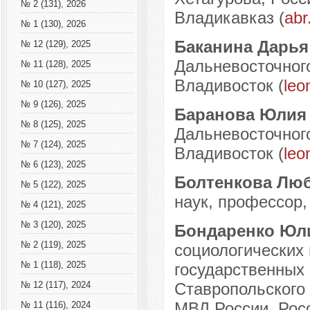
№ 2 (131), 2026
Владикавказ (
abr
№ 1 (130), 2026
Баканина Дарья
№ 12 (129), 2025
Дальневосточного
№ 11 (128), 2025
Владивосток (
leo
№ 10 (127), 2025
№ 9 (126), 2025
Баранова Юлия
№ 8 (125), 2025
Дальневосточного
№ 7 (124), 2025
Владивосток (
leo
№ 6 (123), 2025
Болтенкова Лю
№ 5 (122), 2025
наук, профессор, 
№ 4 (121), 2025
№ 3 (120), 2025
Бондаренко Юл
№ 2 (119), 2025
социологических
№ 1 (118), 2025
государственных
Ставропольского
№ 12 (117), 2024
МВД России, Росс
№ 11 (116), 2024