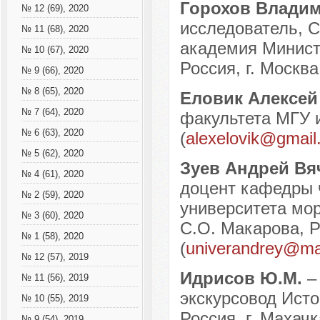
Горохов Влади
№ 12 (69), 2020
исследователь, 
№ 11 (68), 2020
академия Минист
№ 10 (67), 2020
Россия, г. Москва
№ 9 (66), 2020
№ 8 (65), 2020
Еловик Алексе
№ 7 (64), 2020
факультета МГУ и
№ 6 (63), 2020
(
alexelovik@gmail
№ 5 (62), 2020
Зуев Андрей Вя
№ 4 (61), 2020
доцент кафедры ч
№ 2 (59), 2020
университета мор
№ 3 (60), 2020
С.О. Макарова, Р
№ 1 (58), 2020
(
univerandrey@mai
№ 12 (57), 2019
Идрисов Ю.М.
–
№ 11 (56), 2019
экскурсовод Исто
№ 10 (55), 2019
Россия, г. Махачк
№ 9 (54), 2019