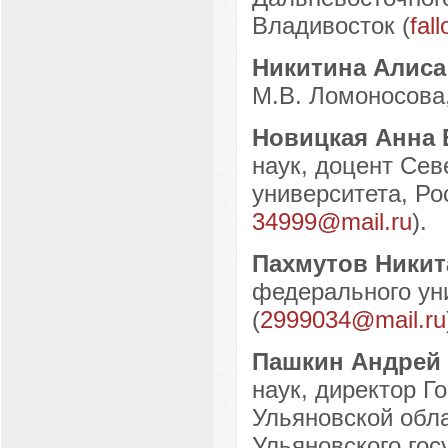
Владивосток (
fal
Никитина Алис
М.В. Ломоносова, 
Новицкая Анна
наук, доцент Сев
университета, Рос
34999@mail.ru
).
Пахмутов Никит
федерального уни
(
2999034@mail.ru
Пашкин Андрей
наук, директор Г
Ульяновской обл
Ульяновского гос