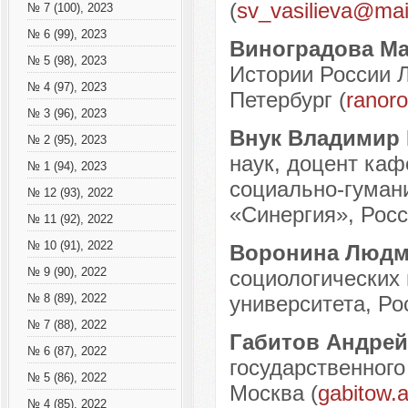
(
sv_vasilieva@mai
№ 7 (100), 2023
№ 6 (99), 2023
Виноградова М
№ 5 (98), 2023
Истории России Л
№ 4 (97), 2023
Петербург (
ranor
№ 3 (96), 2023
Внук Владимир
№ 2 (95), 2023
наук, доцент ка
№ 1 (94), 2023
социально-гуман
№ 12 (93), 2022
«Синергия», Росси
№ 11 (92), 2022
№ 10 (91), 2022
Воронина Людм
№ 9 (90), 2022
социологических 
университета, Рос
№ 8 (89), 2022
№ 7 (88), 2022
Габитов Андре
№ 6 (87), 2022
государственного
№ 5 (86), 2022
Москва (
gabitow.
№ 4 (85), 2022