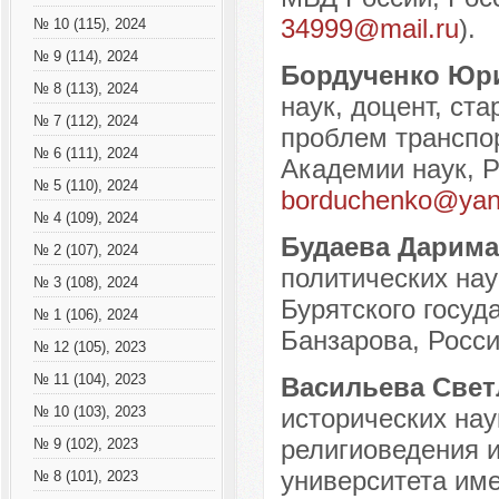
34999@mail.ru
).
№ 10 (115), 2024
№ 9 (114), 2024
Бордученко Юр
№ 8 (113), 2024
наук, доцент, ст
№ 7 (112), 2024
проблем транспо
№ 6 (111), 2024
Академии наук, Ро
№ 5 (110), 2024
borduchenko@yan
№ 4 (109), 2024
Будаева Дарим
№ 2 (107), 2024
политических на
№ 3 (108), 2024
Бурятского госуд
№ 1 (106), 2024
Банзарова, Россия
№ 12 (105), 2023
№ 11 (104), 2023
Васильева Све
исторических на
№ 10 (103), 2023
религиоведения и
№ 9 (102), 2023
университета име
№ 8 (101), 2023