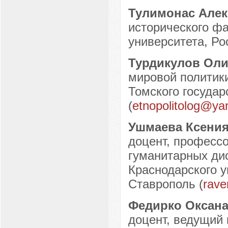
Тулимонас Алек
исторического фа
университета, Рос
Турдикулов Оли
мировой политик
Томского государ
(
etnopolitolog@ya
Ушмаева Ксени
доцент, професс
гуманитарных ди
Краснодарского у
Ставрополь (
rave
Федирко Оксан
доцент, ведущий