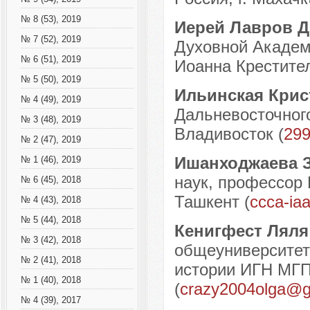
№ 8 (53), 2019
Иерей Лавров 
№ 7 (52), 2019
Духовной Академи
№ 6 (51), 2019
Иоанна Крестителя
№ 5 (50), 2019
Ильинская Крис
№ 4 (49), 2019
Дальневосточного
№ 3 (48), 2019
Владивосток (
299
№ 2 (47), 2019
Ишанходжаева 
№ 1 (46), 2019
наук, профессор 
№ 6 (45), 2018
Ташкент (
ccca-ia
№ 4 (43), 2018
№ 5 (44), 2018
Кенигфест Ляля
№ 3 (42), 2018
общеуниверситет
№ 2 (41), 2018
истории ИГН МГПУ
№ 1 (40), 2018
(
crazy2004olga@g
№ 4 (39), 2017