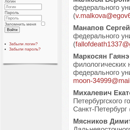
Логин
федерального уни
Пароль
(
v.malkova@egov6
Запомнить меня
Манапов Серге
Войти
федерального уни
(
fallofdeath1337@
Забыли логин?
Забыли пароль?
Маркосян Гаян
филологических н
федерального уни
moon-34999@mail
Михалевич Ека
Петербургского го
Санкт-Петербург 
Мясников Дими
Дальневосточного