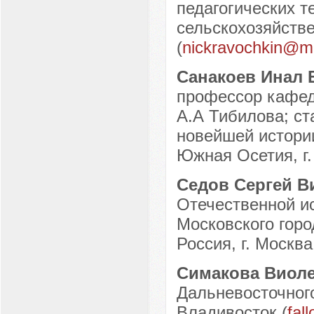
педагогических т
сельскохозяйстве
(
nickravochkin@ma
Санакоев Инал
профессор кафед
А.А Тибилова; ст
новейшей истори
Южная Осетия, г.
Седов Сергей 
Отечественной и
Московского горо
Россия, г. Москва
Симакова Виоле
Дальневосточного
Владивосток (
fal