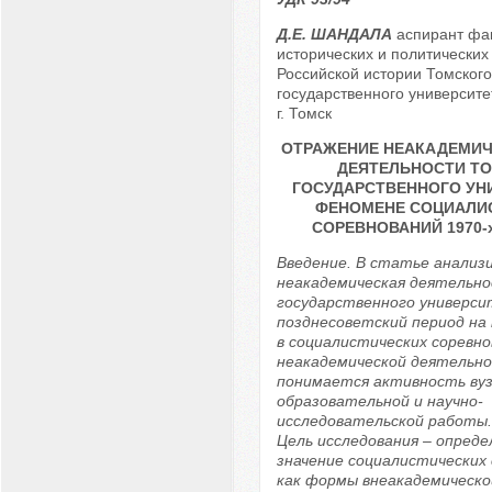
Д.Е. ШАНДАЛА
аспирант фак
исторических и политических
Российской истории Томского
государственного университет
г. Томск
ОТРАЖЕНИЕ НЕАКАДЕМИЧ
ДЕЯТЕЛЬНОСТИ Т
ГОСУДАРСТВЕННОГО УН
ФЕНОМЕНЕ СОЦИАЛИ
СОРЕВНОВАНИЙ 1970-х –
Введение. В статье анализ
неакадемическая деятельно
государственного универси
позднесоветский период на
в социалистических соревно
неакадемической деятельн
понимается активность вуз
образовательной и научно-
исследовательской работы. 
Цель исследования – опред
значение социалистических
как формы внеакадемическ