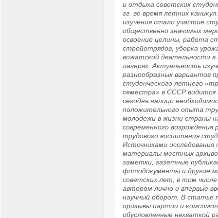
и отдыха советских студен
гг. во время летних канику
изучения стало участие ст
общественно значимых меро
освоение целины, работа с
стройотрядов, уборка урожа
вожатской деятельности в 
лагерях. Актуальность изуч
разнообразных вариантов п
студенческого летнего «тр
семестра» в СССР видится 
сегодня налицо необходимо
положительного опыта тру
молодежи в жизни страны н
современного возрождения 
трудового воспитания студ
Источниками исследования 
материалы местных архивов
заметки, газетные публикац
фотодокументы и другие 
советских лет, в том числе
автором лично и впервые в
научный оборот. В статье п
призывы партии и комсомол
обусловленные нехваткой ра