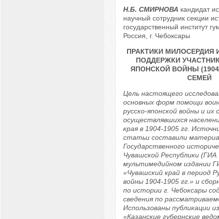
Н.Б. СМИРНОВА
кандидат ис
научный сотрудник секции ис
государственный институт гу
Россия, г. Чебоксары
ПРАКТИКИ МИЛОСЕРДИЯ 
ПОДДЕРЖКИ УЧАСТНИК
ЯПОНСКОЙ ВОЙНЫ (1904-1
СЕМЕЙ
Цель настоящего исследова
основных форм помощи воин
русско-японской войны и их 
осуществлявшихся населен
края в 1904-1905 гг. Источн
статьи составили материа
Государственного историче
Чувашской Республики (ГИА 
мультимедийном издании Г
«Чувашский край в период Р
войны 1904-1905 гг.» и сбо
по истории г. Чебоксары с
сведения по рассматриваем
Использованы публикации и
«Казанские губернские вед