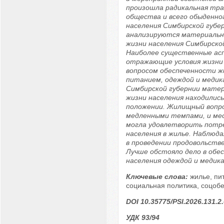
произошла радикальная тр
общества и всего обыденно
населения Симбирской губе
анализируются материальн
жизни населения Симбирской
Наиболее существенные ас
отражающие условия жизни 
вопросом обеспеченности ж
питанием, одеждой и медик
Симбирской губернии матер
жизни населения находилис
положении. Жилищный вопр
медленными темпами, и ме
могла удовлетворить потр
населения в жилье. Наблюд
в проведении продовольств
Лучше обстояло дело в обе
населения одеждой и медик
Ключевые слова:
жилье, пи
социальная политика, соцоб
DOI 10.35775/PSI.2026.131.2
УДК 93/94