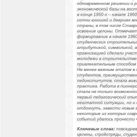
одновременном решении о 
экономической базы на вост
в конце 1950-х – начале 1960
сотни юношей и девушек мн
страны, в том числе Ставро
освоение целины. Отмечает
формирование в начале 1960
студенческих строительных
атрибутикой, символикой, 
организацией сделали учас
молодежи в строительстве
привлекательным способом
Не менее важным этапом в 
студентов, преимуществен
пединститутов, стала вож
практика. Работа в пионерс
стала не только возможно
первый педагогический опыт
нештатной ситуации, но и 
отдохнуть, завести новые 
некоторые из которых сов
событий удалось пронести ч
Ключевые слова:
повседнев
целины, стройотряды, студен