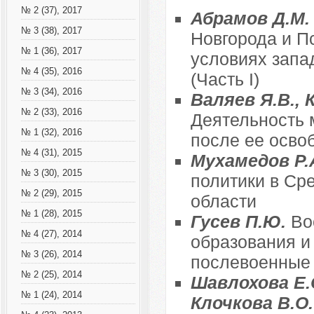
№ 2 (37), 2017
Абрамов Д.М
№ 3 (38), 2017
Новгорода и П
№ 1 (36), 2017
условиях запад
№ 4 (35), 2016
(Часть I)
№ 3 (34), 2016
Валяев Я.В., 
№ 2 (33), 2016
Деятельность 
№ 1 (32), 2016
после ее освоб
№ 4 (31), 2015
Мухамедов Р.А
№ 3 (30), 2015
политики в Ср
№ 2 (29), 2015
области
№ 1 (28), 2015
Гусев П.Ю.
Во
№ 4 (27), 2014
образования и
№ 3 (26), 2014
послевоенные
№ 2 (25), 2014
Шавлохова Е.С
№ 1 (24), 2014
Клочкова В.О