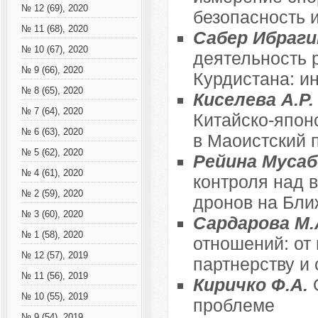
№ 12 (69), 2020
безопасность 
№ 11 (68), 2020
Сабер Ибраг
№ 10 (67), 2020
деятельность 
№ 9 (66), 2020
Курдистана: ин
№ 8 (65), 2020
Киселева А.Р
№ 7 (64), 2020
Китайско-япон
№ 6 (63), 2020
в Маоистский п
№ 5 (62), 2020
Рейина Мусаб
№ 4 (61), 2020
контроля над 
№ 2 (59), 2020
дронов на Бли
№ 3 (60), 2020
Сардарова М.
№ 1 (58), 2020
отношений: от 
№ 12 (57), 2019
партнерству и 
№ 11 (56), 2019
Киричко Ф.А.
№ 10 (55), 2019
проблеме
№ 9 (54), 2019