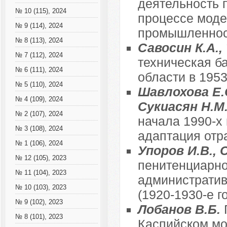
деятельность 
№ 10 (115), 2024
процессе моде
№ 9 (114), 2024
промышленност
№ 8 (113), 2024
Савосин К.А.,
№ 7 (112), 2024
техническая б
№ 6 (111), 2024
области в 1953-
№ 5 (110), 2024
Шавлохова Е.С
№ 4 (109), 2024
Сукиасян Н.М
№ 2 (107), 2024
начала 1990-х 
№ 3 (108), 2024
адаптация отр
№ 1 (106), 2024
Упоров И.В.,
№ 12 (105), 2023
пенитенциарно
№ 11 (104), 2023
административ
№ 10 (103), 2023
(1920-1930-е г
№ 9 (102), 2023
Лобанов В.Б.
№ 8 (101), 2023
Каспийском мор