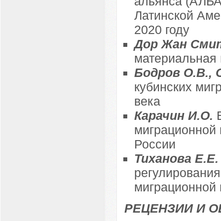
альянса (АЛБА
Латинской Аме
2020 году
Дор Жан Сми
материальная 
Бодров О.В., 
кубинских миг
века
Карачин И.О.
миграционной 
России
Тиханова Е.Е
регулирования
миграционной 
РЕЦЕНЗИИ И 