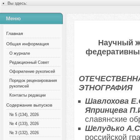
Вы здесь:
Главная
Содержание выпусков
Меню
№ 10 (91), 2022
Русский
Содержание выпусков
Главная
Научный ж
Общая информация
федеративных 
О журнале
Редакционный Совет
Оформление рукописей
ОТЕЧЕСТВЕННА
Порядок рецензирования
ЭТНОГРАФИЯ
рукописей
Контакты редакции
Шавлохова Е.С
Содержание выпусков
Япринцева П.
№ 5 (134), 2026
славянские об
№ 4 (133), 2026
Шелудько А.С
№ 3 (132), 2026
российской гр