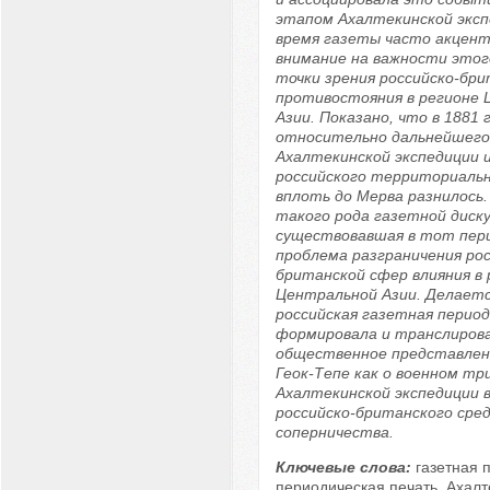
этапом Ахалтекинской эксп
время газеты часто акцен
внимание на важности этог
точки зрения российско-бр
противостояния в регионе
Азии. Показано, что в 1881 
относительно дальнейшего
Ахалтекинской экспедиции и
российского территориальн
вплоть до Мерва разнилось.
такого рода газетной диск
существовавшая в тот пер
проблема разграничения рос
британской сфер влияния в 
Центральной Азии. Делаетс
российская газетная период
формировала и транслиров
общественное представлен
Геок-Тепе как о военном т
Ахалтекинской экспедиции в
российско-британского сре
соперничества.
Ключевые слова:
газетная 
периодическая печать, Ахалт