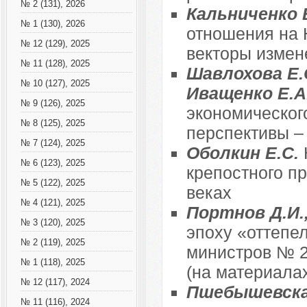
№ 2 (131), 2026
Кальниченко 
№ 1 (130), 2026
отношения на 
№ 12 (129), 2025
векторы измен
№ 11 (128), 2025
Шавлохова Е.С
№ 10 (127), 2025
Иващенко Е.А
№ 9 (126), 2025
экономическог
№ 8 (125), 2025
перспективы –
№ 7 (124), 2025
Оболкин Е.С.
№ 6 (123), 2025
крепостного пр
№ 5 (122), 2025
веках
№ 4 (121), 2025
Портнов Д.И.
№ 3 (120), 2025
эпоху «оттепе
№ 2 (119), 2025
министров № 2
№ 1 (118), 2025
(на материала
№ 12 (117), 2024
Пшебышевска
№ 11 (116), 2024