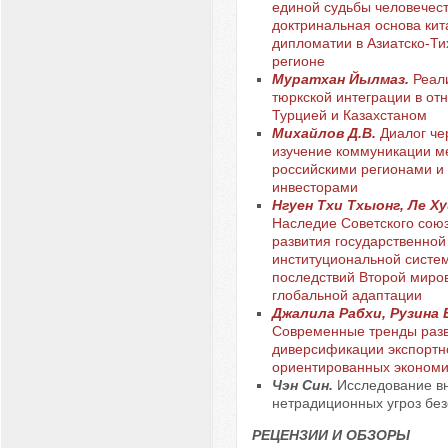
единой судьбы человечест
доктринальная основа кит
дипломатии в Азиатско-Т
регионе
Муратхан Йылмаз.
Реал
тюркской интеграции в о
Турцией и Казахстаном
Михайлов Д.В.
Диалог че
изучение коммуникации м
российскими регионами и
инвесторами
Нгуен Тхи Тхыонг, Ле Ху
Наследие Советского союз
развития государственной
институциональной систем
последствий Второй миро
глобальной адаптации
Джалила Рабхи, Рузина Е
Современные тренды раз
диверсификации экспортн
ориентированных экономи
Чэн Син.
Исследование в
нетрадиционных угроз без
РЕЦЕНЗИИ И ОБЗОРЫ