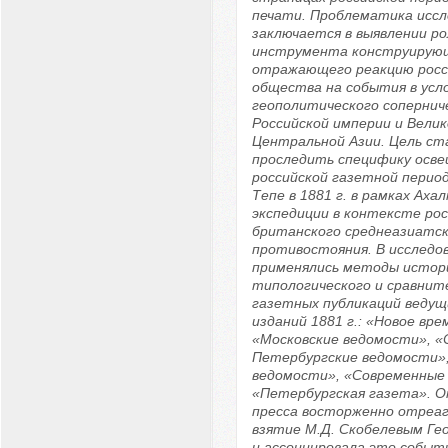
печати. Проблематика иссл
заключается в выявлении ро
инструмента конструирую
отражающего реакцию росс
общества на события в усл
геополитического сопернич
Российской империи и Вели
Центральной Азии. Цель ст
проследить специфику осве
российской газетной период
Тепе в 1881 г. в рамках Аха
экспедиции в контексте рос
британского среднеазиатск
противостояния. В исследо
применялись методы истор
типологического и сравнит
газетных публикаций ведущ
изданий 1881 г.: «Новое вре
«Московские ведомости», «
Петербургские ведомости»,
ведомости», «Современные 
«Петербургская газета». 
пресса восторженно отреаг
взятие М.Д. Скобелевым Геок
и ассоциировала это событ