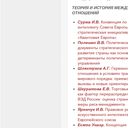
ТЕОРИЯ И ИСТОРИЯ МЕЖ
ОТНОШЕНИЙ
Сурма И.В.
Конвенция по
интеллекту Совета Европы
стратегическая инициатив
«Квантовая Европа»
Полешко В.В.
Политическ
документы стратегическог
развития страны как осно
детерминанты политическ
управления
Шляхтунов А.Г.
Германо
отношения в условиях тр
мирового порядка: преемс
вызовы и новые ориентир
Шкуратова Е.В.
Торговы
как фактор перераспреде
ВЭД России: оценка стран
меры риск-менеджмента
Яремчук И.В.
Правовое р
искусственного интеллекта
Европейского союза
Есятэ Унаэр.
Концепция