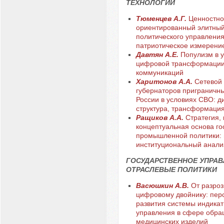
ТЕХНОЛОГИИ
Тюменцев А.Г.
Ценностно
ориентированный элитный
политического управления
патриотическое измерени
Давтян А.Е.
Популизм в 
цифровой трансформации
коммуникаций
Харитонов А.А.
Сетевой 
губернаторов приграничн
России в условиях СВО: д
структура, трансформация
Ращиков А.А.
Стратегия, 
концептуальная основа го
промышленной политики: 
институциональный анали
ГОСУДАРСТВЕННОЕ УПРАВ
ОТРАСЛЕВЫЕ ПОЛИТИКИ
Васюшкин А.В.
От разроз
цифровому двойнику: пер
развития системы индикат
управления в сфере обр
медицинских изделий