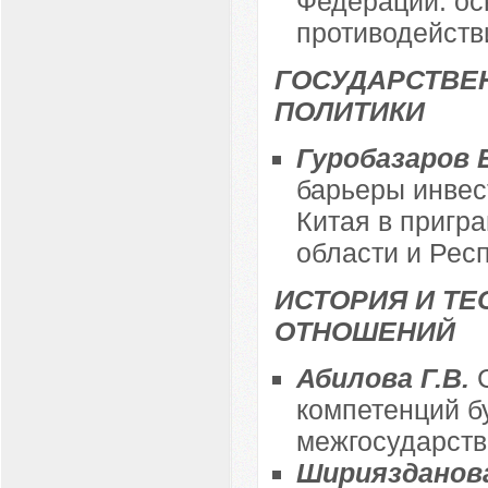
Федерации: ос
противодейств
ГОСУДАРСТВЕ
ПОЛИТИКИ
Гуробазаров 
барьеры инвес
Китая в пригр
области и Рес
ИСТОРИЯ И Т
ОТНОШЕНИЙ
Абилова Г.В.
компетенций б
межгосударств
Шириязданова