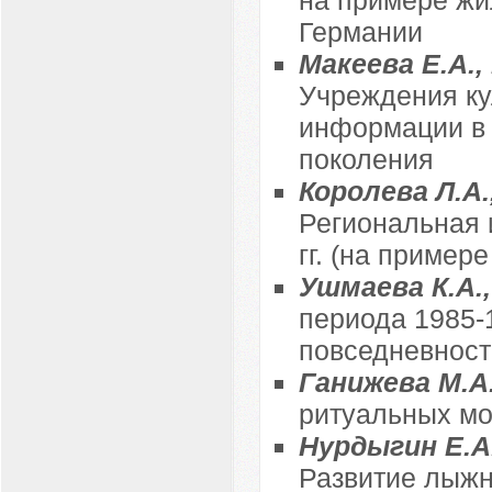
Германии
Макеева Е.А.,
Учреждения ку
информации в 
поколения
Королева Л.А.
Региональная 
гг. (на пример
Ушмаева К.А.
периода 1985-1
повседневност
Ганижева М.А
ритуальных мо
Нурдыгин Е.А.
Развитие лыжн