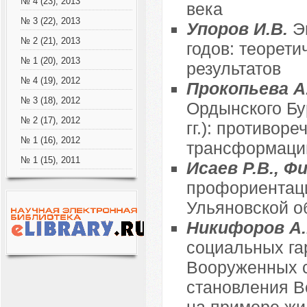
№ 4 (23), 2013
века
№ 3 (22), 2013
Упоров И.В.
Э
№ 2 (21), 2013
годов: теорет
№ 1 (20), 2013
результатов
№ 4 (19), 2012
Прокопьева А
№ 3 (18), 2012
Ордынского Бур
№ 2 (17), 2012
гг.): противор
№ 1 (16), 2012
трансформаци
№ 1 (15), 2011
Исаев Р.В., Ф
профориентаци
Ульяновской об
Никифоров А
социальных га
Вооруженных с
становления Во
на примере жи