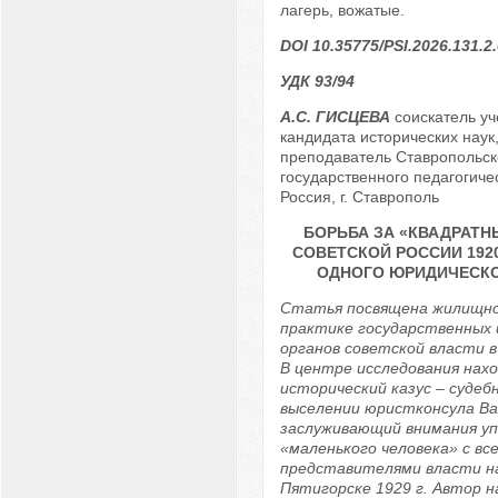
лагерь, вожатые.
DOI 10.35775/PSI.2026.131.2
УДК 93/94
А.С. ГИСЦЕВА
соискатель уч
кандидата исторических наук
преподаватель Ставропольск
государственного педагогичес
Россия, г. Ставрополь
БОРЬБА ЗА «КВАДРАТН
СОВЕТСКОЙ РОССИИ 1920-
ОДНОГО ЮРИДИЧЕСКО
Статья посвящена жилищно
практике государственных
органов советской власти в 
В центре исследования нах
исторический казус – судеб
выселении юристконсула Ва
заслуживающий внимания у
«маленького человека» с вс
представителями власти на
Пятигорске 1929 г. Автор 