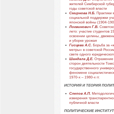
жителей Симбирской губе
годы советской власти
Смирнова Н.Б.
Практики 
социальной поддержки уча
японской войны (1904-1905
Логвинович Г.В.
Советск
лето: участие студентов 19
освоении целины, движен
и уборке урожая
Гисцева А.С.
Борьба за «
метры» в советской России 
свете одного юридическог
Шандала Д.Е.
Отражение 
сторон деятельности Томс
государственного универс
феномене социалистическ
1970-х – 1980-х гг.
ИСТОРИЯ И ТЕОРИЯ ПОЛИ
Слепов А.П.
Методологич
измерения транспарентно
публичной власти
ПОЛИТИЧЕСКИЕ ИНСТИТУТ