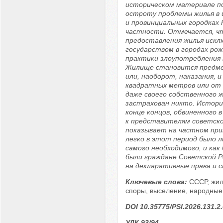
историческом материале п
остроту проблемы жилья в 
и провинциальных городках 
частности. Отмечается, ч
предоставления жилья искл
государством в городах ро
практики злоупотребления 
Жилище становится предм
или, наоборот, наказания, и
квадратных метров или от
даже своего собственного ж
застрахован никто. История
конце концов, обвиненного 
к представителям советско
показывает на частном при
легко в этот период было 
самого необходимого, и ка
были граждане Советской Р
на декларативные права и с
Ключевые слова:
СССР, жи
споры, выселение, народные 
DOI 10.35775/PSI.2026.131.2
УДК 93/94