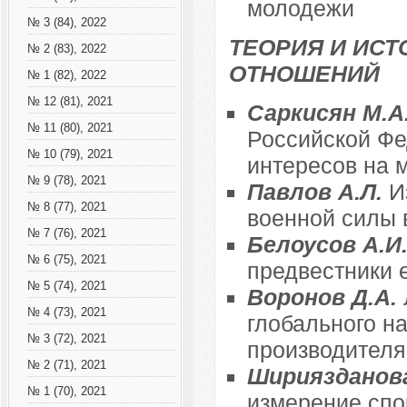
молодежи
№ 3 (84), 2022
ТЕОРИЯ И ИС
№ 2 (83), 2022
ОТНОШЕНИЙ
№ 1 (82), 2022
№ 12 (81), 2021
Саркисян М.А
№ 11 (80), 2021
Российской Фе
№ 10 (79), 2021
интересов на 
№ 9 (78), 2021
Павлов А.Л.
И
№ 8 (77), 2021
военной силы 
№ 7 (76), 2021
Белоусов А.И
№ 6 (75), 2021
предвестники 
№ 5 (74), 2021
Воронов Д.А.
№ 4 (73), 2021
глобального на
№ 3 (72), 2021
производителя 
№ 2 (71), 2021
Шириязданова
№ 1 (70), 2021
измерение спо