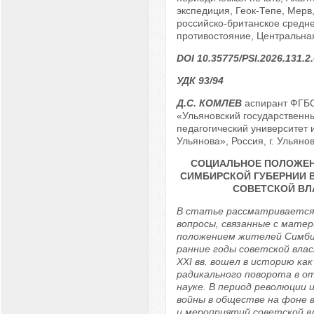
экспедиция, Геок-Тепе, Мерв,
российско-британское средн
противостояние, Центральная
DOI 10.35775/PSI.2026.131.2
УДК 93/94
Д.С. КОМЛЕВ
аспирант ФГБ
«Ульяновский государственн
педагогический университет 
Ульянова», Россия, г. Ульянов
СОЦИАЛЬНОЕ ПОЛОЖЕН
СИМБИРСКОЙ ГУБЕРНИИ 
СОВЕТСКОЙ ВЛ
В статье рассматривается
вопросы, связанные с мате
положением жителей Симбир
ранние годы советской влас
XXI вв. вошел в историю как
радикального поворота в о
науке. В период революции 
войны в обществе на фоне 
и мероприятий советской в