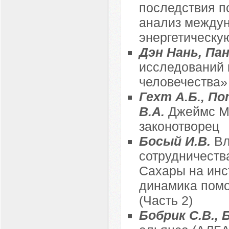
последствия п
анализ междун
энергетическу
Дэн Нань, Па
исследований 
человечества»
Гехт А.Б., По
В.А.
Джеймс Мэ
законотворец
Босый И.В.
Вл
сотрудничест
Сахары на инс
динамика помо
(Часть 2)
Бобрик С.В., 