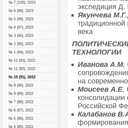
№ 7 (100), 2023
экспедиция Д.
№ 6 (99), 2023
Якунчева М.Г
№ 5 (98), 2023
традиционной 
№ 4 (97), 2023
века
№ 3 (96), 2023
ПОЛИТИЧЕСКИ
№ 2 (95), 2023
ТЕХНОЛОГИИ
№ 1 (94), 2023
№ 12 (93), 2022
Иванова А.М.
№ 11 (92), 2022
сопровождения
№ 10 (91), 2022
на современно
№ 9 (90), 2022
Моисеев А.Е.
№ 8 (89), 2022
консолидации 
№ 7 (88), 2022
Российской Ф
№ 6 (87), 2022
Калабанов В.
№ 5 (86), 2022
формирования 
№ 4 (85), 2022