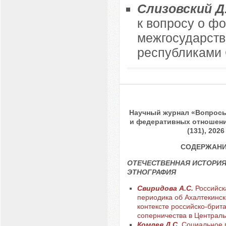
Слизовский Д.
к вопросу о ф
межгосударст
республиками
Научный журнал «Вопрос
и федеративных отношени
(131), 2026
СОДЕРЖАН
ОТЕЧЕСТВЕННАЯ ИСТОРИЯ
ЭТНОГРАФИЯ
Свиридова А.С.
Российск
периодика об Ахалтекинск
контексте российско-брит
соперничества в Центральн
Комлев Д.С.
Социальное 