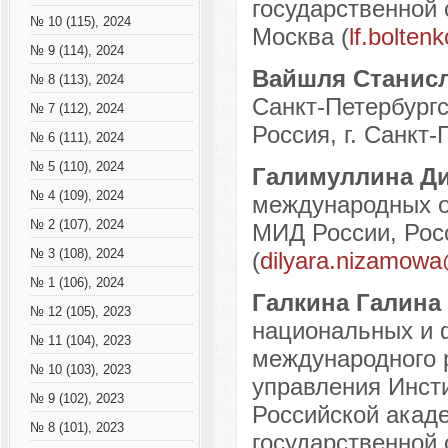
государственной 
№ 10 (115), 2024
Москва (
lf.bolten
№ 9 (114), 2024
Вайшля Станис
№ 8 (113), 2024
Санкт-Петербургс
№ 7 (112), 2024
Россия, г. Санкт-
№ 6 (111), 2024
№ 5 (110), 2024
Галимуллина Д
№ 4 (109), 2024
международных о
№ 2 (107), 2024
МИД России, Росс
№ 3 (108), 2024
(
dilyara.nizamow
№ 1 (106), 2024
Галкина Галин
№ 12 (105), 2023
национальных и 
№ 11 (104), 2023
международного 
№ 10 (103), 2023
управления Инст
№ 9 (102), 2023
Российской акаде
№ 8 (101), 2023
государственной