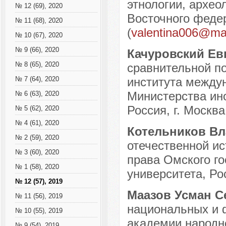
этнологии, архео
№ 12 (69), 2020
Восточного федер
№ 11 (68), 2020
(
valentina006@mai
№ 10 (67), 2020
№ 9 (66), 2020
Качуровский Е
№ 8 (65), 2020
сравнительной по
института между
№ 7 (64), 2020
Министерства ин
№ 6 (63), 2020
Россия, г. Москва
№ 5 (62), 2020
№ 4 (61), 2020
Котельников В
№ 2 (59), 2020
отечественной и
№ 3 (60), 2020
права Омского го
№ 1 (58), 2020
университета, Рос
№ 12 (57), 2019
Маазов Усман 
№ 11 (56), 2019
национальных и 
№ 10 (55), 2019
академии народно
№ 9 (54), 2019