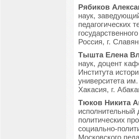
Рябиков Алекса
наук, заведующи
педагогических т
государственного
Россия, г. Славян
Тышта Елена В
наук, доцент каф
Института истори
университета им.
Хакасия, г. Абака
Тюков Никита 
исполнительный 
политических пр
социально-полити
Московского педа