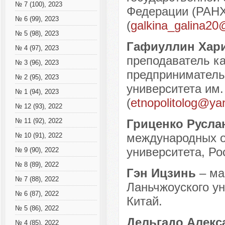
№ 7 (100), 2023
Федерации (РАНХи
№ 6 (99), 2023
(
galkina_galina20
№ 5 (98), 2023
Гафиуллин Хар
№ 4 (97), 2023
преподаватель к
№ 3 (96), 2023
предпринимательс
№ 2 (95), 2023
университета им.
№ 1 (94), 2023
(
etnopolitolog@ya
№ 12 (93), 2022
Гриценко Русл
№ 11 (92), 2022
международных о
№ 10 (91), 2022
университета, Рос
№ 9 (90), 2022
№ 8 (89), 2022
Гэн Ицзинь
– ма
№ 7 (88), 2022
Ланьчжоуского ун
№ 6 (87), 2022
Китай.
№ 5 (86), 2022
Дельгадо Алекс
№ 4 (85), 2022