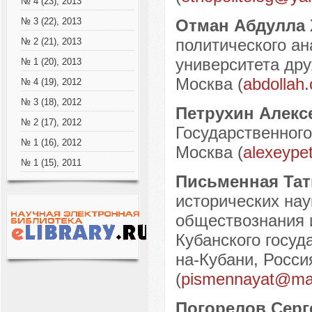
№ 4 (23), 2013
Отман Абдулла
№ 3 (22), 2013
политического ан
№ 2 (21), 2013
университета дру
№ 1 (20), 2013
Москва (
abdollah
№ 4 (19), 2012
№ 3 (18), 2012
Петрухин Алек
№ 2 (17), 2012
Государственного
№ 1 (16), 2012
Москва (
alexeype
№ 1 (15), 2011
Письменная Тат
исторических нау
обществознания 
Кубанского госуд
на-Кубани, Росси
(
pismennayat@mai
Погорелов Серг