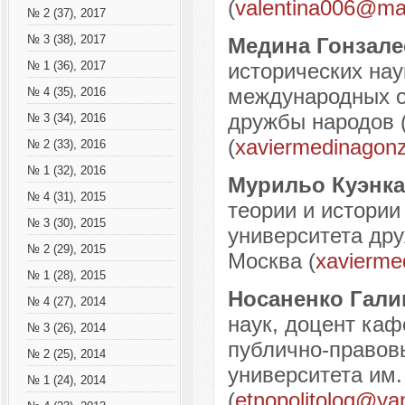
(
valentina006@mai
№ 2 (37), 2017
№ 3 (38), 2017
Медина Гонзале
исторических нау
№ 1 (36), 2017
международных о
№ 4 (35), 2016
дружбы народов (
№ 3 (34), 2016
(
xaviermedinagon
№ 2 (33), 2016
№ 1 (32), 2016
Мурильо Куэнка
№ 4 (31), 2015
теории и истори
№ 3 (30), 2015
университета дру
№ 2 (29), 2015
Москва (
xavierm
№ 1 (28), 2015
Носаненко Гал
№ 4 (27), 2014
наук, доцент каф
№ 3 (26), 2014
публично-правов
№ 2 (25), 2014
университета им.
№ 1 (24), 2014
(
etnopolitolog@ya