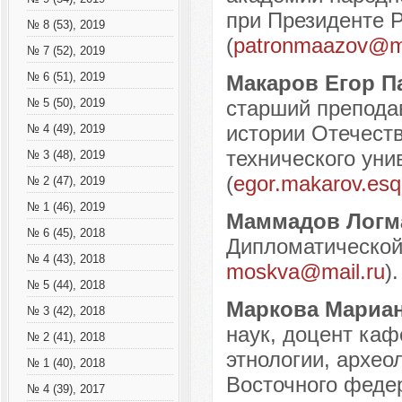
при Президенте Р
№ 8 (53), 2019
(
patronmaazov@ma
№ 7 (52), 2019
№ 6 (51), 2019
Макаров Егор 
старший препода
№ 5 (50), 2019
истории Отечеств
№ 4 (49), 2019
технического уни
№ 3 (48), 2019
(
egor.makarov.es
№ 2 (47), 2019
№ 1 (46), 2019
Маммадов Логм
№ 6 (45), 2018
Дипломатической 
№ 4 (43), 2018
moskva@mail.ru
).
№ 5 (44), 2018
Маркова Мариа
№ 3 (42), 2018
наук, доцент каф
№ 2 (41), 2018
этнологии, архео
№ 1 (40), 2018
Восточного федер
№ 4 (39), 2017