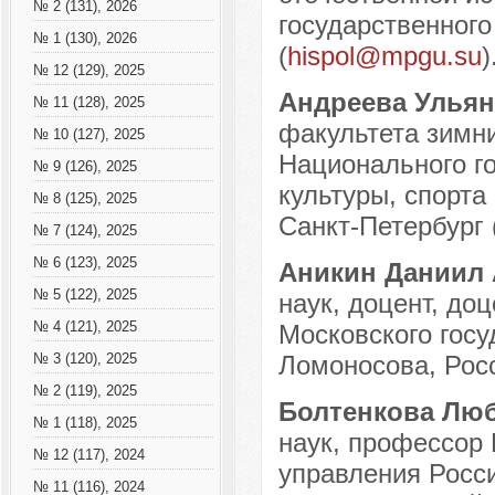
№ 2 (131), 2026
государственного
№ 1 (130), 2026
(
hispol@mpgu.su
)
№ 12 (129), 2025
Андреева Ульян
№ 11 (128), 2025
факультета зимн
№ 10 (127), 2025
Национального г
№ 9 (126), 2025
культуры, спорта 
№ 8 (125), 2025
Санкт-Петербург 
№ 7 (124), 2025
№ 6 (123), 2025
Аникин Даниил
№ 5 (122), 2025
наук, доцент, до
№ 4 (121), 2025
Московского госу
Ломоносова, Росс
№ 3 (120), 2025
№ 2 (119), 2025
Болтенкова Лю
№ 1 (118), 2025
наук, профессор 
№ 12 (117), 2024
управления Росси
№ 11 (116), 2024