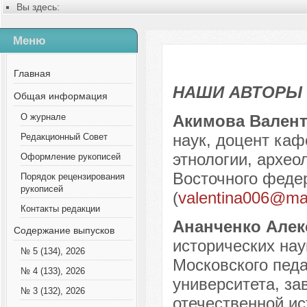
Вы здесь:
Главная
Содержание выпусков
Меню
№ 12 (57), 2019
Русский
Содержание выпусков
Главная
Наши авторы № 12-2019
НАШИ АВТОРЫ
Общая информация
Акимова Вален
О журнале
наук, доцент каф
Редакционный Совет
этнологии, архео
Оформление рукописей
Восточного федер
Порядок рецензирования
рукописей
(
valentina006@mai
Контакты редакции
Ананченко Але
Содержание выпусков
исторических нау
№ 5 (134), 2026
Московского педа
№ 4 (133), 2026
университета, з
№ 3 (132), 2026
отечественной ис