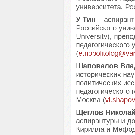
университета, Рос
У Тин
– аспиран
Российского уни
University), пре
педагогического 
(
etnopolitolog@ya
Шаповалов Вла
исторических нау
политических исс
педагогического г
Москва (
vl.shapo
Щеглов Никола
аспирантуры и д
Кирилла и Мефоди