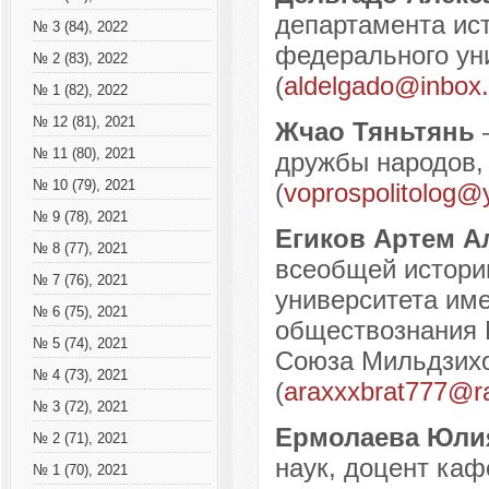
департамента ист
№ 3 (84), 2022
федерального уни
№ 2 (83), 2022
(
aldelgado@inbox.
№ 1 (82), 2022
№ 12 (81), 2021
Жчао Тяньтянь
№ 11 (80), 2021
дружбы народов, 
№ 10 (79), 2021
(
voprospolitolog@
№ 9 (78), 2021
Егиков Артем 
№ 8 (77), 2021
всеобщей истори
№ 7 (76), 2021
университета име
№ 6 (75), 2021
обществознания 
№ 5 (74), 2021
Союза Мильдзихов
№ 4 (73), 2021
(
araxxxbrat777@ra
№ 3 (72), 2021
Ермолаева Юли
№ 2 (71), 2021
наук, доцент каф
№ 1 (70), 2021