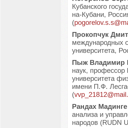
Кубанского госуд
на-Кубани, Росси
(
pogorelov.s.s@ma
Прокопчук Дми
международных о
университета, Рос
Пыж Владимир
наук, профессор 
университета физ
имени П.Ф. Лесга
(
vvp_21812@mail.
Рандах Мадинг
анализа и управл
народов (RUDN Un