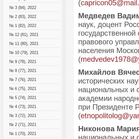
(
capricon05@mail.
№ 3 (84), 2022
Медведев Вади
№ 2 (83), 2022
наук, доцент Рос
№ 1 (82), 2022
государственной
№ 12 (81), 2021
правового управ
№ 11 (80), 2021
населения Москов
№ 10 (79), 2021
(
medvedev1978@y
№ 9 (78), 2021
Михайлов Вяче
№ 8 (77), 2021
исторических на
№ 7 (76), 2021
национальных и 
№ 6 (75), 2021
академии народно
№ 5 (74), 2021
при Президенте Р
№ 4 (73), 2021
(
etnopolitolog@ya
№ 3 (72), 2021
№ 2 (71), 2021
Никонова Мария
№ 1 (70), 2021
национальных и 