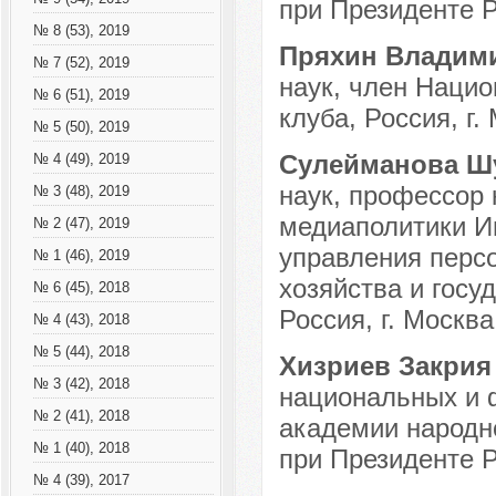
при Президенте Р
№ 8 (53), 2019
Пряхин Владим
№ 7 (52), 2019
наук, член Нацио
№ 6 (51), 2019
клуба, Россия, г.
№ 5 (50), 2019
Сулейманова Ш
№ 4 (49), 2019
наук, профессор
№ 3 (48), 2019
медиаполитики И
№ 2 (47), 2019
управления перс
№ 1 (46), 2019
хозяйства и госу
№ 6 (45), 2018
Россия, г. Москва
№ 4 (43), 2018
№ 5 (44), 2018
Хизриев Закрия
№ 3 (42), 2018
национальных и 
№ 2 (41), 2018
академии народно
№ 1 (40), 2018
при Президенте Р
№ 4 (39), 2017