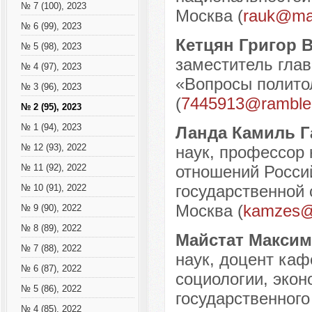
№ 7 (100), 2023
Москва (
rauk@mai
№ 6 (99), 2023
Кетцян Григор 
№ 5 (98), 2023
заместитель глав
№ 4 (97), 2023
«Вопросы политол
№ 3 (96), 2023
(
7445913@rambler
№ 2 (95), 2023
№ 1 (94), 2023
Ланда Камиль 
№ 12 (93), 2022
наук, профессор
отношений Россий
№ 11 (92), 2022
государственной 
№ 10 (91), 2022
Москва (
kamzes@
№ 9 (90), 2022
№ 8 (89), 2022
Майстат Максим
№ 7 (88), 2022
наук, доцент каф
№ 6 (87), 2022
социологии, экон
№ 5 (86), 2022
государственного
№ 4 (85), 2022