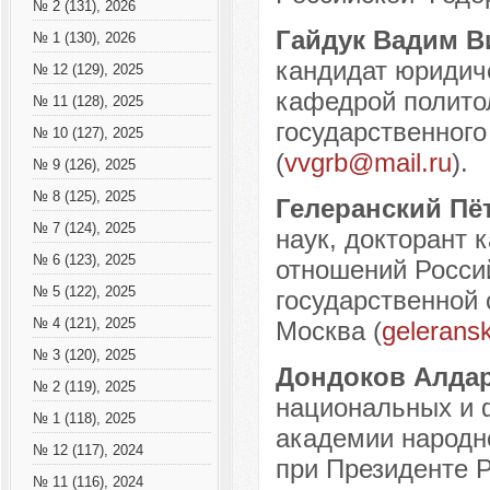
№ 2 (131), 2026
Гайдук Вадим В
№ 1 (130), 2026
кандидат юридич
№ 12 (129), 2025
кафедрой полито
№ 11 (128), 2025
государственного
№ 10 (127), 2025
(
vvgrb@mail.ru
).
№ 9 (126), 2025
№ 8 (125), 2025
Гелеранский Пё
№ 7 (124), 2025
наук, докторант
№ 6 (123), 2025
отношений Россий
№ 5 (122), 2025
государственной 
№ 4 (121), 2025
Москва (
gelerans
№ 3 (120), 2025
Дондоков Алда
№ 2 (119), 2025
национальных и 
№ 1 (118), 2025
академии народно
№ 12 (117), 2024
при Президенте Р
№ 11 (116), 2024