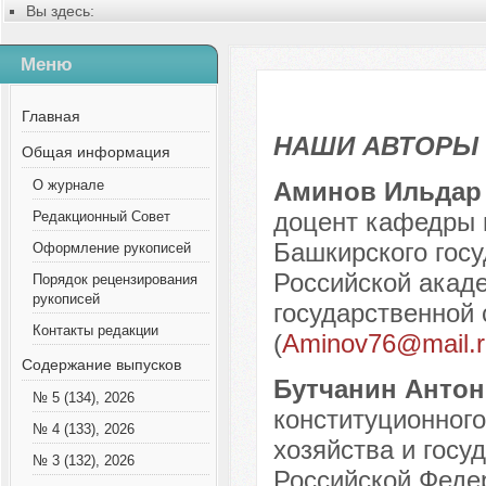
Вы здесь:
Главная
Содержание выпусков
Меню
№ 2 (95), 2023
Русский
Наши авторы № 1-2015
Главная
НАШИ АВТОРЫ
Общая информация
Аминов Ильдар
О журнале
доцент кафедры г
Редакционный Совет
Башкирского госу
Оформление рукописей
Российской акаде
Порядок рецензирования
рукописей
государственной 
Контакты редакции
(
Aminov76@mail.r
Содержание выпусков
Бутчанин Анто
№ 5 (134), 2026
конституционного
№ 4 (133), 2026
хозяйства и госу
№ 3 (132), 2026
Российской Федер