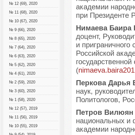
№ 12 (69), 2020
академии народно
№ 11 (68), 2020
при Президенте Р
№ 10 (67), 2020
Нимаева Баира 
№ 9 (66), 2020
доцент, Руковод
№ 8 (65), 2020
и приграничного 
№ 7 (64), 2020
Российской акаде
№ 6 (63), 2020
государственной 
№ 5 (62), 2020
(
nimaeva.baira20
№ 4 (61), 2020
Перкова Дарья 
№ 2 (59), 2020
наук, руководит
№ 3 (60), 2020
Политологов, Росс
№ 1 (58), 2020
№ 12 (57), 2019
Петров Вилюян
№ 11 (56), 2019
национальных и 
№ 10 (55), 2019
академии народно
№ 9 (54), 2019