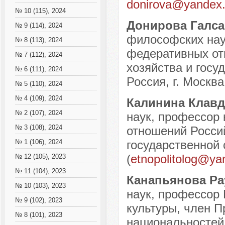
donirova@yandex.
№ 10 (115), 2024
Донирова Галс
№ 9 (114), 2024
философских нау
№ 8 (113), 2024
федеративных от
№ 7 (112), 2024
хозяйства и госу
№ 6 (111), 2024
Россия, г. Москва
№ 5 (110), 2024
№ 4 (109), 2024
Калинина Клав
№ 2 (107), 2024
наук, профессор
№ 3 (108), 2024
отношений Россий
государственной
№ 1 (106), 2024
(
etnopolitolog@ya
№ 12 (105), 2023
№ 11 (104), 2023
Канапьянова Ра
№ 10 (103), 2023
наук, профессор 
№ 9 (102), 2023
культуры, член П
№ 8 (101), 2023
национальностей 