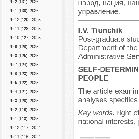
народ, нация, на
№ 2 (131), 2026
управление.
№ 1 (130), 2026
№ 12 (129), 2025
I.V. Tiunchik
№ 11 (128), 2025
Post-graduate stud
№ 10 (127), 2025
Department of th
№ 9 (126), 2025
Administrative Ser
№ 8 (125), 2025
№ 7 (124), 2025
SELF-DETERMIN
№ 6 (123), 2025
PEOPLE
№ 5 (122), 2025
The article examin
№ 4 (121), 2025
analyses specifics 
№ 3 (120), 2025
№ 2 (119), 2025
Key words:
right o
№ 1 (118), 2025
national interests,
№ 12 (117), 2024
№ 11 (116), 2024