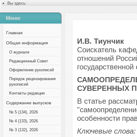
Вы здесь:
Главная
Содержание выпусков
Меню
№ 4 (49), 2019
Русский
Выпуск 1, 2011
Главная
Статья 1-16
И.В. Тиунчик
Общая информация
Соискатель кафе
О журнале
отношений Россий
Редакционный Совет
государственной
Оформление рукописей
САМООПРЕДЕЛЕ
Порядок рецензирования
рукописей
СУВЕРЕННЫХ П
Контакты редакции
В статье рассмат
Содержание выпусков
"самоопределени
№ 5 (134), 2026
особенности пра
№ 4 (133), 2026
Ключевые слова:
№ 3 (132), 2026