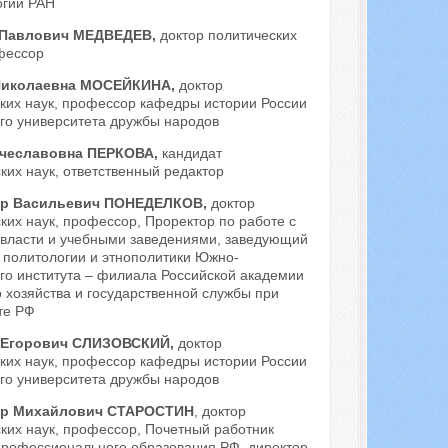
огии РАН
 Павлович МЕДВЕДЕВ,
доктор политических
фессор
Николаевна МОСЕЙКИНА,
доктор
ких наук, профессор кафедры истории России
го университета дружбы народов
ячеславовна ПЕРКОВА,
кандидат
ких наук, ответственный редактор
др Васильевич ПОНЕДЕЛКОВ,
доктор
ких наук, профессор, Проректор по работе с
 власти и учебными заведениями, заведующий
 политологии и этнополитики Южно-
го института – филиала Российской академии
 хозяйства и государственной службы при
те РФ
 Егорович СЛИЗОВСКИЙ,
доктор
ких наук, профессор кафедры истории России
го университета дружбы народов
др Михайлович СТАРОСТИН
, доктор
ких наук, профессор, Почетный работник
профессионального образования РФ, директор