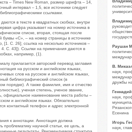
Владими
кста – Times New Roman, размер шрифта – 14,
политичес
чный интервал – 1,5, все источники следует
универси
 библиографическими ссылками.
Владими
 даются в тексте в квадратных скобках, внутри
руководит
ервая цифра указывает на номер источника в
обществе
афическом списке, вторая, стоящая после
государст
 буквы «С», – на номер страницы в источнике
, [1. С. 26]; ссылка на несколько источников –
Раушан 
6; 4. С. 43]). Ссылки на примечания даются в
политиче
кобках, например, (1).
междунар
риалу прилагается авторский перевод заглавия
В. Мика
ннотация на русском и английском языках,
наук, про
ючевых слов на русском и английском языках,
междунар
йный библиографический список (в
дружбы н
м порядке). А также фамилия, имя и отчество
олностью), ученая степень, ученое звание,
Геннади
ь, официальное наименование места работы –
наук, про
сском и английском языках. Обязательно
муниципал
тся контактный телефон и адрес электронной
Рязанског
Есенина
ания к аннотации. Аннотация должна
Игорь Г
ь проблематику научной статьи, ее цель, а
наук, гла
лученные результаты. Рекомендуемая структура