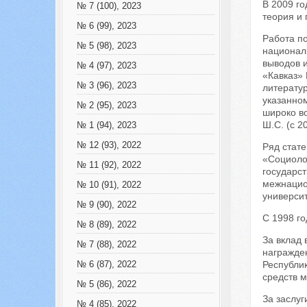
В 2009 г
№ 7 (100), 2023
теория и 
№ 6 (99), 2023
Работа п
№ 5 (98), 2023
национал
выводов 
№ 4 (97), 2023
«Кавказ» 
№ 3 (96), 2023
литерату
указанном
№ 2 (95), 2023
широко в
Ш.С. (с 20
№ 1 (94), 2023
№ 12 (93), 2022
Ряд стат
«Социоло
№ 11 (92), 2022
государст
межнацио
№ 10 (91), 2022
универси
№ 9 (90), 2022
С 1998 г
№ 8 (89), 2022
За вклад
№ 7 (88), 2022
награжден
Республик
№ 6 (87), 2022
средств 
№ 5 (86), 2022
За заслуг
№ 4 (85), 2022