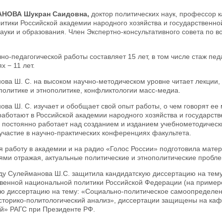
НОВА Шукран Саидовна,
доктор политических наук, профессор 
итики Российской академии народного хозяйства и государственн
ауки и образования. Член Экспертно-консультативного совета по 
но-педагогической работы составляет 15 лет, в том числе стаж пе
х − 11 лет.
ва Ш. С. на высоком научно-методическом уровне читает лекции, 
политике и этнополитике, конфликтологии масс-медиа.
ва Ш. С. изучает и обобщает свой опыт работы, о чем говорят ее
работают в Российской академии народного хозяйства и государст
 постоянно работает над созданием и изданием учебнометодическ
участие в научно-практических конференциях факультета.
работу в академии и на радио «Голос России» подготовила матери
ями отражая, актуальные политические и этнополитические пробле
оду Сулейманова Ш.С. защитила кандидатскую диссертацию на те
венной национальной политики Российской Федерации (на примере
ую диссертацию на тему: «Социально-политическое самоопределени
историко-политологический анализ», диссертации защищены на к
й» РАГС при Президенте РФ.