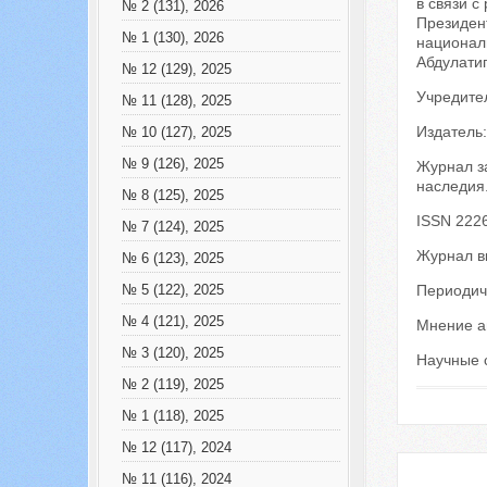
в связи 
№ 2 (131), 2026
Президент
№ 1 (130), 2026
националь
Абдулатип
№ 12 (129), 2025
Учредител
№ 11 (128), 2025
Издатель:
№ 10 (127), 2025
№ 9 (126), 2025
Журнал з
наследия
№ 8 (125), 2025
ISSN 222
№ 7 (124), 2025
Журнал в
№ 6 (123), 2025
Периодичн
№ 5 (122), 2025
№ 4 (121), 2025
Мнение а
№ 3 (120), 2025
Научные 
№ 2 (119), 2025
№ 1 (118), 2025
№ 12 (117), 2024
№ 11 (116), 2024