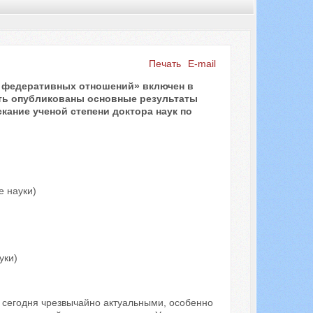
Печать
E-mail
и федеративных отношений» включен в
Искать...
ть опубликованы основные результаты
скание ученой степени доктора наук по
е науки)
уки)
 сегодня чрезвычайно актуальными, особенно