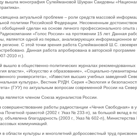
оду вышла монография Сулеймановой Шукран Саидовны «Националь
практика».
освящена актуальной проблеме – роли средств массовой информац
ьной политики Российской Федерации. Несомненным достоинством 
и обобщений сделан на основе личного профессионального опыта 
Радиокомпании «Голос России» на протяжении 15 лет. Данная рабо
ры, является одной из первых, анализирующих информационное вл
 регионе. C этой точки зрения работа Сулеймановой Ш.C. своевр
остребовано. Данная работа апробирована в авторской программе
07-2010 гг.).
ей вышло в общественно-политических журналах рекомендованных 
гия власти», «Искусство и образование», «Социально-гуманитарны
венного университета», «Известия высших учебных заведений Сев
нальная культура», Вестник РУДН. Серия «Экология и безопасност
тета» (ГУУ) по актуальным вопросам современной России на Север
ода является членом Союза журналистов России.
 в совершенствование работы радиостанции «Чечня Свободная» в у
а Почетной грамотой (2002 г. Указ № 233-п), за большой вклад в 
у, объявлена благодарность (2003 г., Указ № 602-п), Министерств
массовых коммуникаций.
и в области культуры и многолетний добросовестный труд присвое