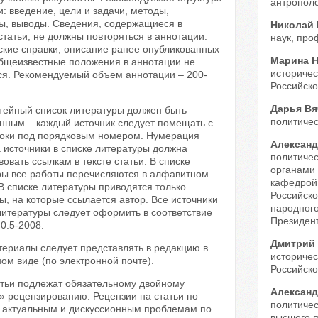
антропол
: введение, цели и задачи, методы,
ты, выводы. Сведения, содержащиеся в
Николай
статьи, не должны повторяться в аннотации.
наук, про
ские справки, описание ранее опубликованных
Марина 
общеизвестные положения в аннотации не
историчес
ся. Рекомендуемый объем аннотации – 200-
Российско
Дарья В
атейный список литературы должен быть
политичес
нным – каждый источник следует помещать с
роки под порядковым номером. Нумерация
Алексан
 источники в списке литературы должна
политичес
вовать ссылкам в тексте статьи. В списке
органами
ры все работы перечисляются в алфавитном
кафедрой
В списке литературы приводятся только
Российско
, на которые ссылается автор. Все источники
народного
литературы следует оформить в соответствие
Президен
0.5-2008.
Дмитрий
териалы следует представлять в редакцию в
историчес
ом виде (по электронной почте).
Российско
атьи подлежат обязательному двойному
Алексан
» рецензированию. Рецензии на статьи по
политичес
 актуальным и дискуссионным проблемам по
высшего 