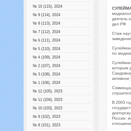
№ 10 (115), 2024
СУЛЕЙМА
медиапол
№ 9 (114), 2024
деятель н
№ 8 (113), 2024
дел РФ.
№ 7 (112), 2024
Стаж науч
заведения
№ 6 (111), 2024
Сулеймано
№ 5 (110), 2024
по медиа
№ 4 (109), 2024
Сулеймано
№ 2 (107), 2024
которым 
Саидовна
№ 3 (108), 2024
активное 
№ 1 (106), 2024
Совмещая 
№ 12 (105), 2023
слушател
№ 11 (104), 2023
В 2003 г
государст
№ 10 (103), 2023
докторск
№ 9 (102), 2023
России: 
отношени
№ 8 (101), 2023