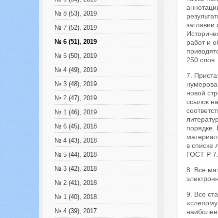
аннотации
№ 8 (53), 2019
результа
заглавии 
№ 7 (52), 2019
Историче
№ 6 (51), 2019
работ и 
приводят
№ 5 (50), 2019
250 слов.
№ 4 (49), 2019
7. Прист
нумерова
№ 3 (48), 2019
новой ст
№ 2 (47), 2019
ссылок на
соответст
№ 1 (46), 2019
литерату
№ 6 (45), 2018
порядке. 
материалы
№ 4 (43), 2018
в списке 
ГОСТ Р 7.
№ 5 (44), 2018
№ 3 (42), 2018
8. Все ма
электронн
№ 2 (41), 2018
9. Все ст
№ 1 (40), 2018
«слепому
№ 4 (39), 2017
наиболее