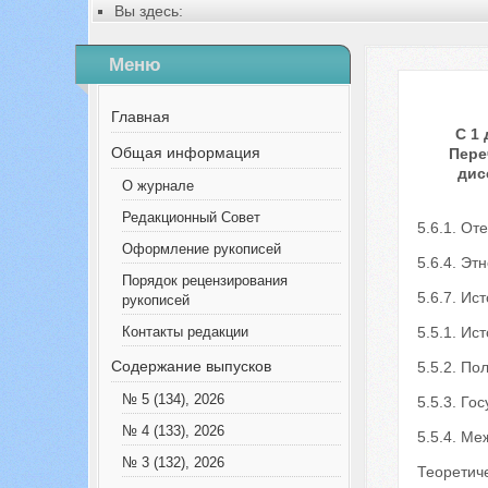
Вы здесь:
Главная
Содержание выпусков
Меню
№ 6 (51), 2019
Русский
Общая информация
Главная
С 1
Общая информация
Пере
дис
О журнале
Редакционный Совет
5.6.1. От
Оформление рукописей
5.6.4. Эт
Порядок рецензирования
5.6.7. Ис
рукописей
5.5.1. Ис
Контакты редакции
Содержание выпусков
5.5.2. По
№ 5 (134), 2026
5.5.3. Го
№ 4 (133), 2026
5.5.4. М
№ 3 (132), 2026
Теоретич