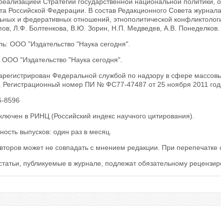
с реализацией Стратегии государственной национальной политики,
а Российской Федерации. В состав Редакционного Совета журнала 
ных и федеративных отношений, этнополитической конфликтологии 
ов, Л.Ф. Болтенкова, В.Ю. Зорин, Н.П. Медведев, А.В. Понеделков.
ь: ООО "Издательство "Наука сегодня".
 ООО "Издательство "Наука сегодня".
арегистрирован Федеральной службой по надзору в сфере массовых
. Регистрационный номер ПИ № ФС77-47487 от 25 ноября 2011 год
6-8596
ключен в РИНЦ (Российский индекс научного цитирования).
ость выпусков: один раз в месяц.
второв может не совпадать с мнением редакции. При перепечатке 
статьи, публикуемые в журнале, подлежат обязательному рецензи