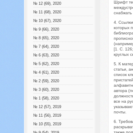
Шрифт те
№ 12 (69), 2020
междустро
№ 11 (68), 2020
снабжать
№ 10 (67), 2020
4. Ссылки
которых п
№ 9 (66), 2020
библиогр
№ 8 (65), 2020
прописной
(например
№ 7 (64), 2020
[1. С. 12
круглых с
№ 6 (63), 2020
5. К мате
№ 5 (62), 2020
статьи, а
№ 4 (61), 2020
список кл
пристате
№ 2 (59), 2020
алфавитно
№ 3 (60), 2020
автора (п
должност
№ 1 (58), 2020
все на ру
указываю
№ 12 (57), 2019
почты.
№ 11 (56), 2019
6. Требов
№ 10 (55), 2019
раскрыват
также по
№ 9 (54), 2019