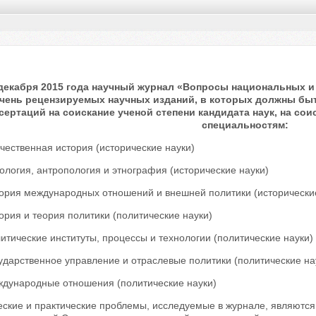
 декабря 2015 года научный журнал «Вопросы национальных 
чень рецензируемых научных изданий, в которых должны бы
сертаций на соискание ученой степени кандидата наук, на сои
специальностям:
ечественная история (исторические науки)
нология, антропология и этнография (исторические науки)
тория международных отношений и внешней политики (исторически
тория и теория политики (политические науки)
литические институты, процессы и технологии (политические науки)
сударственное управление и отраслевые политики (политические на
еждународные отношения (политические науки)
еские и практические проблемы, исследуемые в журнале, являются