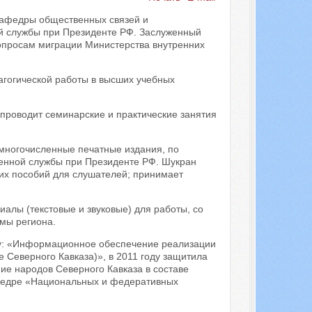
кафедры общественных связей и
ой службы при Президенте РФ. Заслуженный
вопросам миграции Министерства внутренних
дагогической работы в высших учебных
проводит семинарские и практические занятия
 многочисленные печатные издания, по
венной службы при Президенте РФ. Шукран
их пособий для слушателей; принимает
алы (текстовые и звуковые) для работы, со
мы региона.
му: «Информационное обеспечение реализации
 Северного Кавказа)», в 2011 году защитила
е народов Северного Кавказа в составе
афедре «Национальных и федеративных