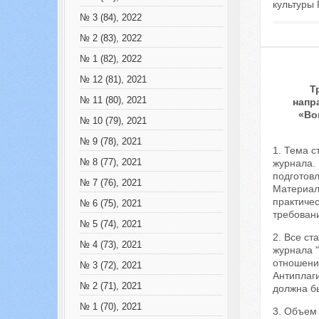
культуры 
№ 3 (84), 2022
№ 2 (83), 2022
№ 1 (82), 2022
№ 12 (81), 2021
Т
№ 11 (80), 2021
напр
«Во
№ 10 (79), 2021
№ 9 (78), 2021
1. Тема с
№ 8 (77), 2021
журнала.
подготовл
№ 7 (76), 2021
Материал
практичес
№ 6 (75), 2021
требован
№ 5 (74), 2021
2. Все ст
№ 4 (73), 2021
журнала 
отношений
№ 3 (72), 2021
Антиплаги
№ 2 (71), 2021
должна б
№ 1 (70), 2021
3. Объем 