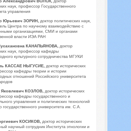
р Александрович ВОЛОХ,
доктор
ких наук, профессор Государственного
тета управления
р Юрьевич ЗОРИН,
доктор политических наук,
ель Центра по научному взаимодействию с
нными организациями, СМИ и органами
венной власти ИЭА РАН
Мусахановна КАНАПЬЯНОВА,
доктор
ских наук, профессор кафедры
одного культурного сотрудничества МГУКИ
эль КАССАЕ НЫГУСИЕ,
доктор исторических
фессор кафедры теории и истории
одных отношений Российского университета
ародов
й Яковлевич КОЗЛОВ,
доктор исторических
фессор кафедры государственного и
ьного управления и политических технологий
о государственного университета им. С.А.
еоргиевич КОСИКОВ,
доктор исторических
вный научный сотрудник Института этнологии и