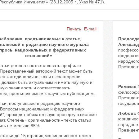
Республики Ингушетия» (23.12.2005 г., Указ № 471).
Печать
E-mail
ребования, предъявляемые к статье,
Председа
авляемой в редакцию научного журнала
Алексан
просы национальных и федеративных
профессо
отношений»
федерати
народного
татьи должна соответствовать профилю
Президен
 Представленный авторский текст может быть
ен как единолично, так и в соавторстве.
 должен быть актуальным и иметь научную и
Рамазан
кую значимость и соответствовать
философс
иям, предъявляемым к научным публикациям.
Президент
атьи, поступившие в редакцию научного
государст
"Вопросы национальных и федеративных
Любовь 
", проходят обязательную проверку в системе
юридическ
ат. Степень «оригинальности» текста статьи
народного
ыть не меньше 85%.
Президен
статьи до 15 страниц машинописного текста.