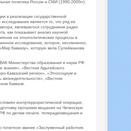
ная политика России и СМИ (1990-2000гг):
ии в реализации государственной
исследования является то, что ряд ее
автора, являвшегося сотрудником радио
та, как показывает анализ научной
ияние на этнополитические процессы в
еменное исследование, которое, несомненно,
 «Мир Кавказу», которую вела Сулейманова
ВАК Министерства образования и науки РФ:
е знания», «Вестник Адыгейского
еро-Кавказский регион», «Этносоциум и
ь жизнедеятельности», «Вестник
ном Кавказе.
словиях контртеррористической операции,
подготовку программ вещания на Чеченскую
а РФ по делам печати, телерадиовещания и
но почетное звание «Заслуженный работник