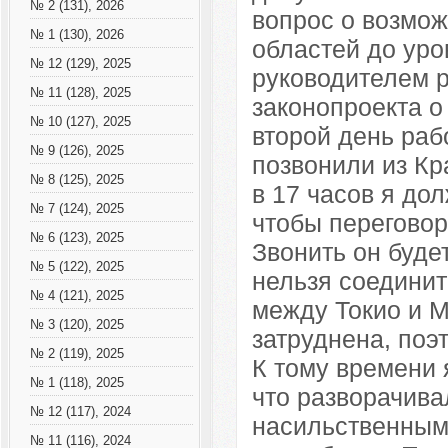
№ 2 (131), 2026
вопрос о возмо
№ 1 (130), 2026
областей до уро
№ 12 (129), 2025
руководителем р
№ 11 (128), 2025
законопроекта о
№ 10 (127), 2025
второй день рабо
№ 9 (126), 2025
позвонили из Кр
№ 8 (125), 2025
в 17 часов я до
№ 7 (124), 2025
чтобы переговор
№ 6 (123), 2025
Звонить он буде
№ 5 (122), 2025
нельзя соединит
№ 4 (121), 2025
между Токио и М
№ 3 (120), 2025
затруднена, поэ
№ 2 (119), 2025
К тому времени 
№ 1 (118), 2025
что разворачива
№ 12 (117), 2024
насильственным
№ 11 (116), 2024