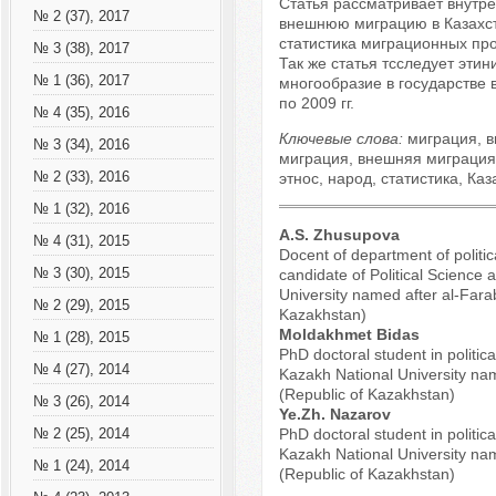
Cтатья рассматривает внутр
№ 2 (37), 2017
внешнюю миграцию в Казахст
статистика миграционных про
№ 3 (38), 2017
Так же статья тсследует этин
№ 1 (36), 2017
многообразие в государстве 
по 2009 гг.
№ 4 (35), 2016
Ключевые слова:
миграция, в
№ 3 (34), 2016
миграция, внешняя миграция
№ 2 (33), 2016
этнос, народ, статистика, Каз
№ 1 (32), 2016
A.S. Zhusupova
№ 4 (31), 2015
Docent of department of politic
№ 3 (30), 2015
candidate of Political Science 
University named after al-Farab
№ 2 (29), 2015
Kazakhstan)
Moldakhmet Bidas
№ 1 (28), 2015
PhD doctoral student in politica
№ 4 (27), 2014
Kazakh National University nam
(Republic of Kazakhstan)
№ 3 (26), 2014
Ye.Zh. Nazarov
PhD doctoral student in politica
№ 2 (25), 2014
Kazakh National University nam
№ 1 (24), 2014
(Republic of Kazakhstan)