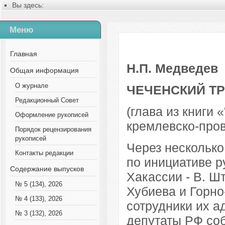
Вы здесь:
Главная
Содержание выпусков
Меню
№ 6 (63), 2020
Русский
Выпуск 1, 2011
Главная
Н.П. Медведев
Общая информация
О журнале
ЧЕЧЕНСКИЙ Т
Редакционный Совет
(глава из книги
Оформление рукописей
кремлевско-пров
Порядок рецензирования
рукописей
Через несколько
Контакты редакции
по инициативе р
Содержание выпусков
Хакассии - В. Ш
№ 5 (134), 2026
Хубиева и Горно
№ 4 (133), 2026
сотрудники их а
№ 3 (132), 2026
депутаты РФ соб