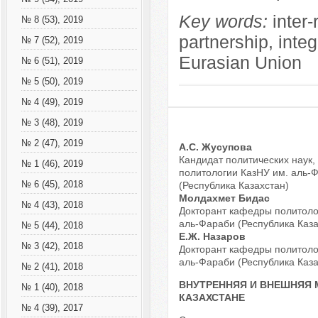
Key words:
inter-
№ 8 (53), 2019
partnership, int
№ 7 (52), 2019
Eurasian Union
№ 6 (51), 2019
№ 5 (50), 2019
№ 4 (49), 2019
№ 3 (48), 2019
№ 2 (47), 2019
А.С. Жусупова
Кандидат политических наук
№ 1 (46), 2019
политологии КазНУ им. аль-
№ 6 (45), 2018
(Республика Казахстан)
Молдахмет Бидас
№ 4 (43), 2018
Докторант кафедры политоло
аль-Фараби (Республика Каза
№ 5 (44), 2018
Е.Ж. Назаров
№ 3 (42), 2018
Докторант кафедры политоло
аль-Фараби (Республика Каза
№ 2 (41), 2018
ВНУТРЕННЯЯ И ВНЕШНЯЯ 
№ 1 (40), 2018
КАЗАХСТАНЕ
№ 4 (39), 2017