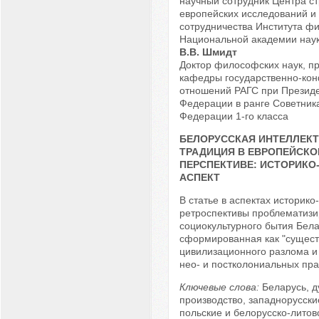
научный сотрудник Центра ст
европейских исследований и
сотрудничества Института ф
Национальной академии нау
В.В. Шмидт
Доктор философских наук, п
кафедры государственно-ко
отношений РАГС при Президе
Федерации в ранге Советник
Федерации 1-го класса
БЕЛОРУССКАЯ ИНТЕЛЛЕК
ТРАДИЦИЯ В ЕВРОПЕЙСКО
ПЕРСПЕКТИВЕ: ИСТОРИК
АСПЕКТ
В статье в аспектах историко
ретроспективы проблематизи
социокультурного бытия Бела
сформированная как "сущест
цивилизационного разлома и
нео- и постколониальных прак
Ключевые слова:
Беларусь, д
производство, западнорусски
польские и белорусско-литовс