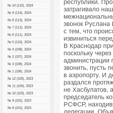
республики. Пр
№ 10 (115), 2024
затрагивало на
№ 9 (114), 2024
межнациональны
№ 8 (113), 2024
звонок Руслана 
№ 7 (112), 2024
с тем, что прои
№ 6 (111), 2024
извиниться пере
№ 5 (110), 2024
В Краснодар при
№ 4 (109), 2024
поскольку через
№ 2 (107), 2024
администрации п
№ 3 (108), 2024
звонить, пусть 
№ 1 (106), 2024
в аэропорту. И 
№ 12 (105), 2023
раздался протяж
№ 11 (104), 2023
не Хасбулатов, а
№ 10 (103), 2023
председатель к
№ 9 (102), 2023
РСФСР, находив
№ 8 (101), 2023
делегации. Объя