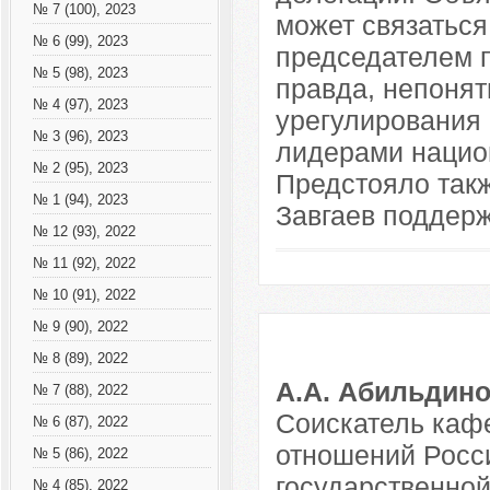
№ 7 (100), 2023
может связаться
№ 6 (99), 2023
председателем п
№ 5 (98), 2023
правда, непонят
№ 4 (97), 2023
урегулирования
№ 3 (96), 2023
лидерами нацио
№ 2 (95), 2023
Предстояло такж
№ 1 (94), 2023
Завгаев поддерж
№ 12 (93), 2022
№ 11 (92), 2022
№ 10 (91), 2022
№ 9 (90), 2022
№ 8 (89), 2022
А.А. Абильдин
№ 7 (88), 2022
Соискатель каф
№ 6 (87), 2022
отношений Росси
№ 5 (86), 2022
государственно
№ 4 (85), 2022