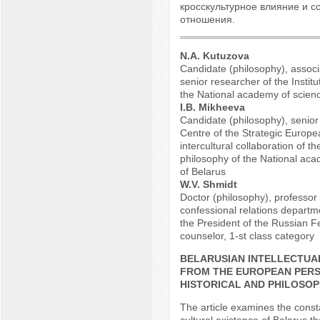
кросскультурное влияние и с
отношения.
N.A. Kutuzova
Candidate (philosophy), associ
senior researcher of the Institu
the National academy of scienc
I.B. Mikheeva
Candidate (philosophy), senior
Centre of the Strategic Europe
intercultural collaboration of the
philosophy of the National aca
of Belarus
W.V. Shmidt
Doctor (philosophy), professor 
confessional relations depart
the President of the Russian F
counselor, 1-st class category
BELARUSIAN INTELLECTUA
FROM THE EUROPEAN PERS
HISTORICAL AND PHILOSOP
The article examines the const
cultural existence of Belarus t