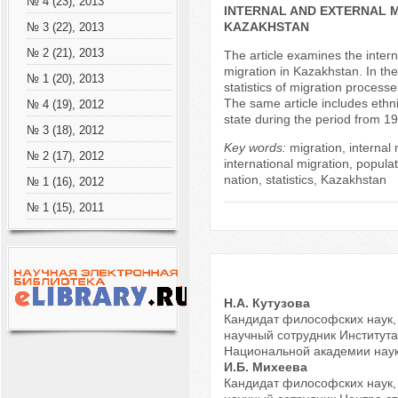
№ 4 (23), 2013
INTERNAL AND EXTERNAL M
KAZAKHSTAN
№ 3 (22), 2013
№ 2 (21), 2013
The article examines the intern
migration in Kazakhstan. In the
№ 1 (20), 2013
statistics of migration processe
The same article includes ethnic
№ 4 (19), 2012
state during the period from 1
№ 3 (18), 2012
Key words:
migration, internal 
№ 2 (17), 2012
international migration, populati
nation, statistics, Kazakhstan
№ 1 (16), 2012
№ 1 (15), 2011
Н.А. Кутузова
Кандидат философских наук,
научный сотрудник Институт
Национальной академии нау
И.Б. Михеева
Кандидат философских наук,