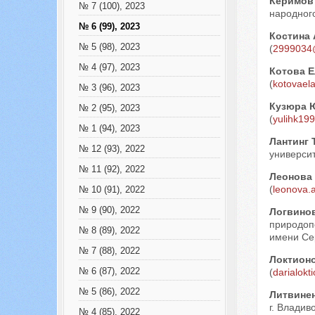
Керимов
№ 7 (100), 2023
народного
№ 6 (99), 2023
Костина 
№ 5 (98), 2023
(
2999034
№ 4 (97), 2023
Котова Е
(
kotovael
№ 3 (96), 2023
Кузюра 
№ 2 (95), 2023
(
yulihk19
№ 1 (94), 2023
Лантинг 
№ 12 (93), 2022
университ
№ 11 (92), 2022
Леонова 
(
leonova.
№ 10 (91), 2022
№ 9 (90), 2022
Логвинов
природоп
№ 8 (89), 2022
имени Сер
№ 7 (88), 2022
Локтион
№ 6 (87), 2022
(
darialokt
№ 5 (86), 2022
Литвине
г. Владиво
№ 4 (85), 2022