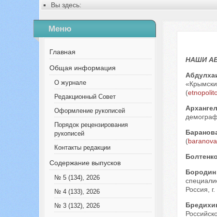
Вы здесь:
Главная
Содержание выпусков
Меню
№ 6 (99), 2023
Русский
Содержание выпусков
Главная
Наши авторы № 6-2023
НАШИ А
Общая информация
Абдулха
О журнале
«Крымски
(
etnopoli
Редакционный Совет
Арханге
Оформление рукописей
демограф
Порядок рецензирования
Баранов
рукописей
(
baranova
Контакты редакции
Болтенк
Содержание выпусков
Бородин
№ 5 (134), 2026
специали
Россия, г.
№ 4 (133), 2026
Бредихи
№ 3 (132), 2026
Российско