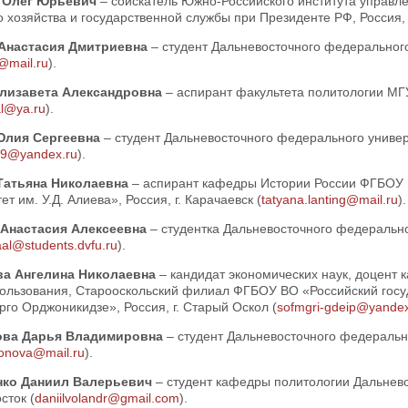
 Олег Юрьевич
– соискатель Южно-Российского института управл
 хозяйства и государственной службы при Президенте РФ, Россия, г
Анастасия Дмитриевна
– студент Дальневосточного федерального 
@mail.ru
).
лизавета Александровна
– аспирант факультета политологии МГУ
al@ya.ru
).
Юлия Сергеевна
– студент Дальневосточного федерального универс
99@yandex.ru
).
Татьяна Николаевна
– аспирант кафедры Истории России ФГБОУ 
ет им. У.Д. Алиева», Россия, г. Карачаевск (
tatyana.lanting@mail.ru
).
Анастасия Алексеевна
– студентка Дальневосточного федеральног
aal@students.dvfu.ru
).
а Ангелина Николаевна
– кандидат экономических наук, доцент 
ользования, Старооскольский филиал ФГБОУ ВО «Российский госу
го Орджоникидзе», Россия, г. Старый Оскол (
sofmgri-gdeip@yandex
ова Дарья Владимировна
– студент Дальневосточного федерально
ionova@mail.ru
).
нко Даниил Валерьевич
– студент кафедры политологии Дальнево
сток (
daniilvolandr@gmail.com
).