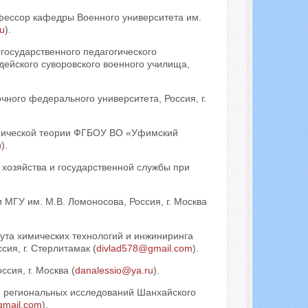
офессор кафедры Военного университета им.
u
).
государственного педагогического
дейского суворовского военного училища,
ного федерального университета, Россия, г.
мической теории ФГБОУ ВО «Уфимский
u
).
хозяйства и государственной службы при
МГУ им. М.В. Ломоносова, Россия, г. Москва
ута химических технологий и инжиниринга
ия, г. Стерлитамак (
divlad578@gmail.com
).
сия, г. Москва (
danalessio@ya.ru
).
и региональных исследований Шанхайского
gmail.com
).