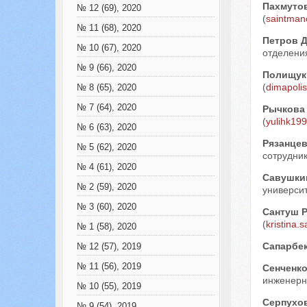
Пахмуто
№ 12 (69), 2020
(
saintman
№ 11 (68), 2020
Петров 
№ 10 (67), 2020
отделени
№ 9 (66), 2020
Полищук
(
dimapoli
№ 8 (65), 2020
№ 7 (64), 2020
Рычкова
(
yulihk19
№ 6 (63), 2020
Рязанцев
№ 5 (62), 2020
сотрудник
№ 4 (61), 2020
Савушки
№ 2 (59), 2020
университ
№ 3 (60), 2020
Сантуш 
(
kristina
№ 1 (58), 2020
Сапарбе
№ 12 (57), 2019
№ 11 (56), 2019
Сенченко
инженерно
№ 10 (55), 2019
Серпухо
№ 9 (54), 2019