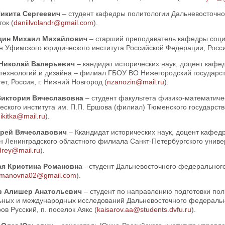
икита Сергеевич
– студент кафедры политологии Дальневосточног
ок (
daniilvolandr@gmail.com
).
дин Михаил Михайлович
– старший преподаватель кафедры соци
 Уфимского юридического института Российской Федерации, Россия
 Николай Валерьевич
– кандидат исторических наук, доцент кафе
технологий и дизайна – филиал ГБОУ ВО Нижегородский государс
ет, Россия, г. Нижний Новгород (
nzanozin@mail.ru
).
Виктория Вячеславовна
– студент факультета физико-математиче
еского института им. П.П. Ершова (филиал) Тюменского государств
ikitka@mail.ru
).
дрей Вячеславович
– Ккандидат исторических наук, доцент кафед
 Ленинградского областного филиала Санкт-Петербургского универ
drey@mail.ru
).
ая Кристина Романовна
- студент Дальневосточного федерального 
romanovna02@gmail.com
).
в Алишер Анатольевич
– студент по направлению подготовки пол
ьных и международных исследований Дальневосточного федеральн
ров Русский, п. поселок Аякс (
kaisarov.aa@students.dvfu.ru
).