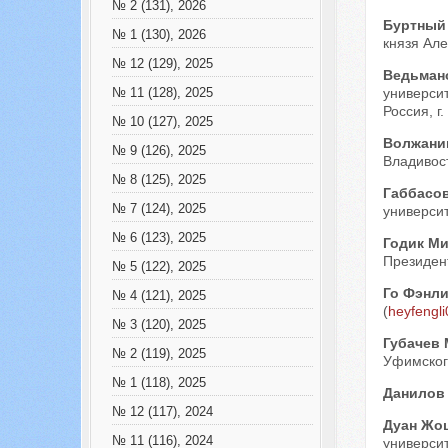
№ 2 (131), 2026
Буртный
№ 1 (130), 2026
князя Але
№ 12 (129), 2025
Ведьман
университ
№ 11 (128), 2025
Россия, г.
№ 10 (127), 2025
Волжани
№ 9 (126), 2025
Владивост
№ 8 (125), 2025
Габбасо
№ 7 (124), 2025
университ
№ 6 (123), 2025
Годик М
Президент
№ 5 (122), 2025
Го Фэнл
№ 4 (121), 2025
(
heyfengl
№ 3 (120), 2025
Губачев
№ 2 (119), 2025
Уфимского
№ 1 (118), 2025
Данилов
№ 12 (117), 2024
Дуан Жо
№ 11 (116), 2024
университ