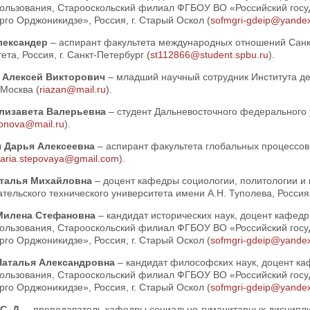
ользования, Старооскольский филиал ФГБОУ ВО «Российский госу
го Орджоникидзе», Россия, г. Старый Оскол (
sofmgri-gdeip@yandex
лександер
– аспирант факультета международных отношений Санкт
ета, Россия, г. Санкт-Петербург (
st112866@student.spbu.ru
).
 Алексей Викторович
– младший научный сотрудник Института 
 Москва (
riazan@mail.ru
).
лизавета Валерьевна
– студент Дальневосточного федерального у
ionova@mail.ru
).
 Дарья Алексеевна
– аспирант факультета глобальных процессов 
aria.stepovaya@gmail.com
).
аталья Михайловна
– доцент кафедры социологии, политологии и
тельского технического университета имени А.Н. Туполева, Россия, 
Милена Стефановна
– кандидат исторических наук, доцент кафедр
ользования, Старооскольский филиал ФГБОУ ВО «Российский госу
го Орджоникидзе», Россия, г. Старый Оскол (
sofmgri-gdeip@yandex
Наталья Александровна
– кандидат философских наук, доцент ка
ользования, Старооскольский филиал ФГБОУ ВО «Российский госу
го Орджоникидзе», Россия, г. Старый Оскол (
sofmgri-gdeip@yandex
С. Д.
– преподаватель кафедры социально-гуманитарных дисципл