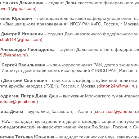
в Никита Денисович
– студент Дальневосточного федерального уни
over1@gmail.com
).
Денис Юрьевич
– преподаватель базовой кафедры управления го
я «Высшая школа правоведения» ИГСУ РАНХиГС, Россия, г. Москва
 Дмитрий Игоревич
– студент Дальневосточного федерального уни
schuk114@gmail.com
).
 Александра Леонидовна
– студент Дальневосточного федеральног
99@yandex.ru
).
 Сергей Васильевич
– член-корреспондент РАН, доктор экономич
 Института демографических исследований ФНИСЦ РАН, Россия, г. 
н Дмитрий Сергеевич
– соискатель кафедры публичной политики и
ета дружбы народов (РУДН), Россия, г. Москва (
dimon24h@mail.ru
).
Родригеш Питра Диаш Душ
– выпускник Московского гуманитарного
.santush@gmail.com
).
кова Диана
– журналист, Казахстан, г. Астана (
ccca-iaas@yandex.ru
)
 Н.А.
– кандидат культурологии, доцент кафедры социально-гума
-педагогический университет имени Февзи Якубова», Россия, г. С
витина Татьяна Юрьевна
– кандидат технических наук, заведующ