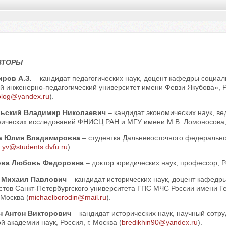
ВТОРЫ
иров А.З.
– кандидат педагогических наук, доцент кафедры соци
й инженерно-педагогический университет имени Февзи Якубова», Р
tolog@yandex.ru
).
льский Владимир Николаевич
– кандидат экономических наук, в
ических исследований ФНИСЦ РАН и МГУ имени М.В. Ломоносова, Р
а Юлия Владимировна
– студентка Дальневосточного федеральног
.yv@students.dvfu.ru
).
ова Любовь Федоровна
– доктор юридических наук, профессор, Ро
 Михаил Павлович
– кандидат исторических наук, доцент кафед
стов Санкт-Петербургского университета ГПС МЧС России имени Ге
 Москва (
michaelborodin@mail.ru
).
н Антон Викторович
– кандидат исторических наук, научный сотр
й академии наук, Россия, г. Москва (
bredikhin90@yandex.ru
).