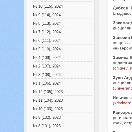
№ 10 (115), 2024
Дубков Н
Владивост
№ 9 (114), 2024
Закомал
№ 8 (113), 2024
дисциплин
№ 7 (112), 2024
Занозин
№ 6 (111), 2024
пищевых 
университ
№ 5 (110), 2024
Зимина 
№ 4 (109), 2024
педагогич
№ 2 (107), 2024
(
chitaev_n
№ 3 (108), 2024
Зуев Ан
дисциплин
№ 1 (106), 2024
(
univeran
№ 12 (105), 2023
Ильинск
№ 11 (104), 2023
(
kristina
№ 10 (103), 2023
Кайсаро
регионал
№ 9 (102), 2023
край, ост
№ 8 (101), 2023