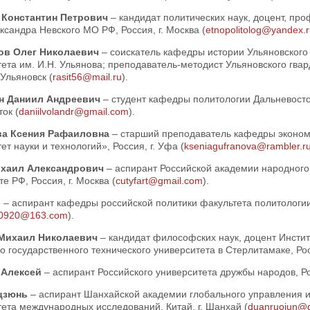
 Константин Петрович
– кандидат политических наук, доцент, пр
ксандра Невского МО РФ, Россия, г. Москва (
etnopolitolog@yandex.r
ов Олег Николаевич
– соискатель кафедры истории Ульяновского 
ета им. И.Н. Ульянова; преподаватель-методист Ульяновского гвар
 Ульяновск (
rasit56@mail.ru
).
н Даниил Андреевич
– студент кафедры политологии Дальневосточ
ок (
daniilvolandr@gmail.com
).
ва Ксения Рафаиловна
– старший преподаватель кафедры эконо
ет науки и технологий», Россия, г. Уфа (
kseniagufranova@rambler.r
ихаил Александрович
– аспирант Российской академии народного 
е РФ, Россия, г. Москва (
cutyfart@gmail.com
).
и
– аспирант кафедры российской политики факультета политологии 
i0920@163.com
).
 Михаил Николаевич
– кандидат философских наук, доцент Инстит
 государственного технического университета в Стерлитамаке, Росс
 Алексей
– аспирант Российского университета дружбы народов, Рос
цзюнь
– аспирант Шанхайской академии глобального управления 
ета международных исследований, Китай, г. Шанхай (
duanruojun@