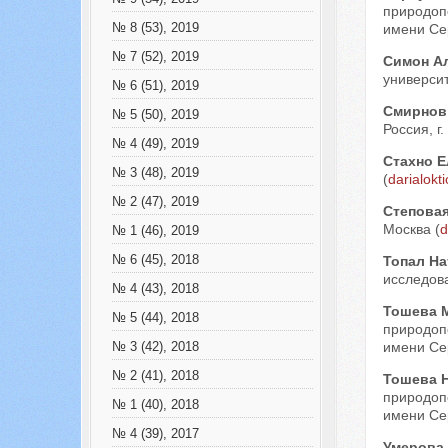
природоп
№ 8 (53), 2019
имени Сер
№ 7 (52), 2019
Симон А
университ
№ 6 (51), 2019
Смирнов
№ 5 (50), 2019
Россия, г.
№ 4 (49), 2019
Стахно Е
№ 3 (48), 2019
(
darialokt
№ 2 (47), 2019
Степовая
Москва (
d
№ 1 (46), 2019
№ 6 (45), 2018
Топал Н
исследова
№ 4 (43), 2018
Тошева 
№ 5 (44), 2018
природоп
имени Сер
№ 3 (42), 2018
№ 2 (41), 2018
Тошева 
природоп
№ 1 (40), 2018
имени Сер
№ 4 (39), 2017
Умерова 