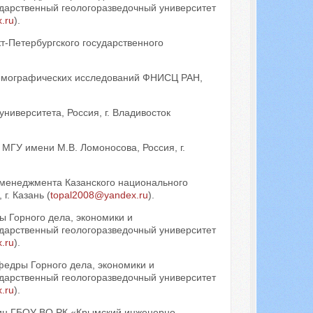
дарственный геологоразведочный университет
.ru
).
-Петербургского государственного
демографических исследований ФНИСЦ РАН,
ниверситета, Россия, г. Владивосток
МГУ имени М.В. Ломоносова, Россия, г.
 менеджмента Казанского национального
г. Казань (
topal2008@yandex.ru
).
ы Горного дела, экономики и
дарственный геологоразведочный университет
.ru
).
федры Горного дела, экономики и
дарственный геологоразведочный университет
.ru
).
ин ГБОУ ВО РК «Крымский инженерно-