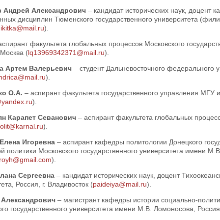
 Андрей Александрович
– кандидат исторических наук, доцент 
ных дисциплин Тюменского государственного университета (филиал
ikitka@mail.ru
).
аспирант факультета глобальных процессов Московского государст
 Москва (
lq13969342371@mail.ru
).
а Артем Валерьевич
– студент Дальневосточного федерального ун
drica@mail.ru
).
ко О.А.
– аспирант факультета государственного управления МГУ им
yandex.ru
).
н Карапет Севанович
– аспирант факультета глобальных процессо
olit@karnal.ru
).
Елена Игоревна
– аспирант кафедры политологии Донецкого госу
й политики Московского государственного университета имени М.В.
troyh@gmail.com
).
лана Сергеевна
– кандидат исторических наук, доцент Тихоокеанс
ета, Россия, г. Владивосток (
paideiya@mail.ru
).
 Александрович
– магистрант кафедры истории социально-полити
го государственного университета имени М.В. Ломоносова, Россия, 