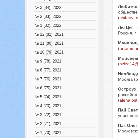
Любимов
№ 3 (84), 2022
обществен
№ 2 (83), 2022
(
chitaev_n
№ 1 (82), 2022
Лю Ци
– 
Россия, г.
№ 12 (81), 2021
Мандриц
№ 11 (80), 2021
(
artemman
№ 10 (79), 2021
Моисеен
№ 9 (78), 2021
(
aziza14@
№ 8 (77), 2021
Налбандя
Москва (
p
№ 7 (76), 2021
№ 6 (75), 2021
Остроух 
российско
№ 5 (74), 2021
(
alena.os
№ 4 (73), 2021
Пай Свет
№ 3 (72), 2021
университ
№ 2 (71), 2021
Пак Олег
Московско
№ 1 (70), 2021