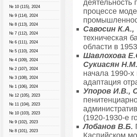
деятельность 
№ 10 (115), 2024
процессе моде
№ 9 (114), 2024
промышленност
№ 8 (113), 2024
Савосин К.А.,
№ 7 (112), 2024
техническая б
№ 6 (111), 2024
области в 1953-
№ 5 (110), 2024
Шавлохова Е.С
№ 4 (109), 2024
Сукиасян Н.М
№ 2 (107), 2024
начала 1990-х 
№ 3 (108), 2024
адаптация отр
№ 1 (106), 2024
Упоров И.В.,
№ 12 (105), 2023
пенитенциарно
№ 11 (104), 2023
административ
№ 10 (103), 2023
(1920-1930-е г
№ 9 (102), 2023
Лобанов В.Б.
№ 8 (101), 2023
Каспийском мор