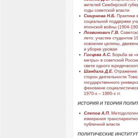
жителей Симбирской губе
годы советской власти
Смирнова Н.Б.
Практики 
социальной поддержки уча
японской войны (1904-1905
Логвинович Г.В.
Советск
лето: участие студентов 19
освоении целины, движен
и уборке урожая
Гисцева А.С.
Борьба за «
метры» в советской России 
свете одного юридическог
Шандала Д.Е.
Отражение 
сторон деятельности Томс
государственного универс
феномене социалистическ
1970-х – 1980-х гг.
ИСТОРИЯ И ТЕОРИЯ ПОЛИ
Слепов А.П.
Методологич
измерения транспарентно
публичной власти
ПОЛИТИЧЕСКИЕ ИНСТИТУТ