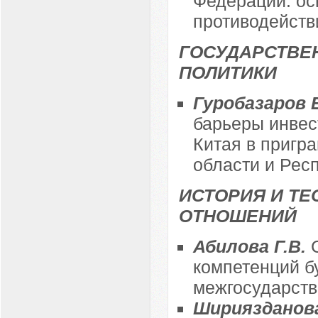
Федерации: ос
противодейств
ГОСУДАРСТВЕ
ПОЛИТИКИ
Гуробазаров 
барьеры инвес
Китая в пригр
области и Рес
ИСТОРИЯ И Т
ОТНОШЕНИЙ
Абилова Г.В.
компетенций б
межгосударств
Шириязданова