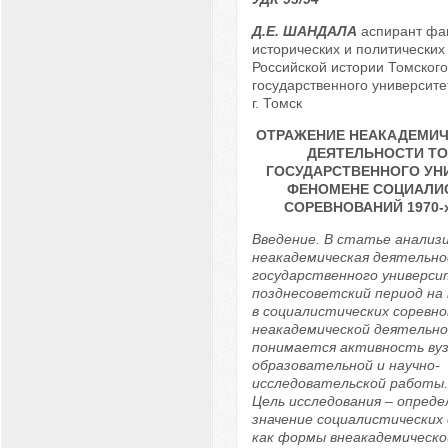
Д.Е. ШАНДАЛА
аспирант фак
исторических и политических
Российской истории Томского
государственного университет
г. Томск
ОТРАЖЕНИЕ НЕАКАДЕМИЧ
ДЕЯТЕЛЬНОСТИ Т
ГОСУДАРСТВЕННОГО УН
ФЕНОМЕНЕ СОЦИАЛИ
СОРЕВНОВАНИЙ 1970-х –
Введение. В статье анализ
неакадемическая деятельно
государственного универси
позднесоветский период на
в социалистических соревно
неакадемической деятельн
понимается активность вуз
образовательной и научно-
исследовательской работы. 
Цель исследования – опред
значение социалистических
как формы внеакадемическ