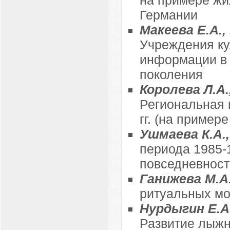
Германии
Макеева Е.А.,
Учреждения ку
информации в 
поколения
Королева Л.А.
Региональная 
гг. (на пример
Ушмаева К.А.
периода 1985-1
повседневност
Ганижева М.А
ритуальных мо
Нурдыгин Е.А.
Развитие лыжн