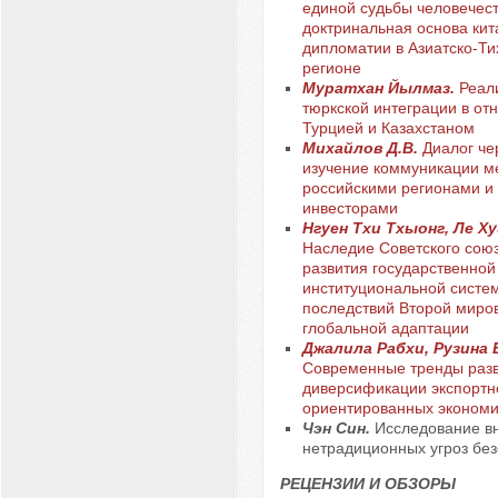
единой судьбы человечест
доктринальная основа кит
дипломатии в Азиатско-Т
регионе
Муратхан Йылмаз.
Реал
тюркской интеграции в о
Турцией и Казахстаном
Михайлов Д.В.
Диалог че
изучение коммуникации м
российскими регионами и
инвесторами
Нгуен Тхи Тхыонг, Ле Ху
Наследие Советского союз
развития государственной
институциональной систем
последствий Второй миро
глобальной адаптации
Джалила Рабхи, Рузина Е
Современные тренды раз
диверсификации экспортн
ориентированных экономи
Чэн Син.
Исследование в
нетрадиционных угроз без
РЕЦЕНЗИИ И ОБЗОРЫ