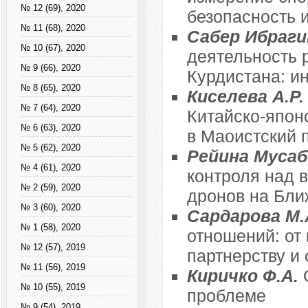
№ 12 (69), 2020
безопасность 
№ 11 (68), 2020
Сабер Ибраг
№ 10 (67), 2020
деятельность 
№ 9 (66), 2020
Курдистана: ин
№ 8 (65), 2020
Киселева А.Р
№ 7 (64), 2020
Китайско-япон
№ 6 (63), 2020
в Маоистский п
№ 5 (62), 2020
Рейина Мусаб
№ 4 (61), 2020
контроля над 
№ 2 (59), 2020
дронов на Бли
№ 3 (60), 2020
Сардарова М.
№ 1 (58), 2020
отношений: от 
№ 12 (57), 2019
партнерству и 
№ 11 (56), 2019
Киричко Ф.А.
№ 10 (55), 2019
проблеме
№ 9 (54), 2019