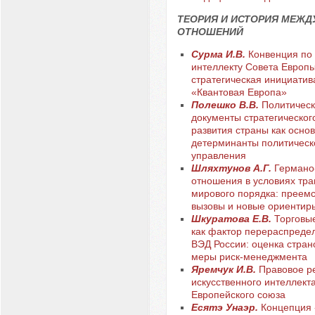
ТЕОРИЯ И ИСТОРИЯ МЕЖ
ОТНОШЕНИЙ
Сурма И.В.
Конвенция по
интеллекту Совета Европы
стратегическая инициатив
«Квантовая Европа»
Полешко В.В.
Политическ
документы стратегическог
развития страны как осно
детерминанты политическ
управления
Шляхтунов А.Г.
Германо
отношения в условиях тр
мирового порядка: преемс
вызовы и новые ориентир
Шкуратова Е.В.
Торговы
как фактор перераспреде
ВЭД России: оценка стран
меры риск-менеджмента
Яремчук И.В.
Правовое р
искусственного интеллекта
Европейского союза
Есятэ Унаэр.
Концепция