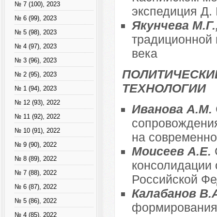
№ 7 (100), 2023
экспедиция Д.
№ 6 (99), 2023
Якунчева М.Г
№ 5 (98), 2023
традиционной 
№ 4 (97), 2023
века
№ 3 (96), 2023
ПОЛИТИЧЕСКИ
№ 2 (95), 2023
ТЕХНОЛОГИИ
№ 1 (94), 2023
№ 12 (93), 2022
Иванова А.М.
№ 11 (92), 2022
сопровождения
№ 10 (91), 2022
на современно
№ 9 (90), 2022
Моисеев А.Е.
№ 8 (89), 2022
консолидации 
№ 7 (88), 2022
Российской Ф
№ 6 (87), 2022
Калабанов В.
№ 5 (86), 2022
формирования 
№ 4 (85), 2022