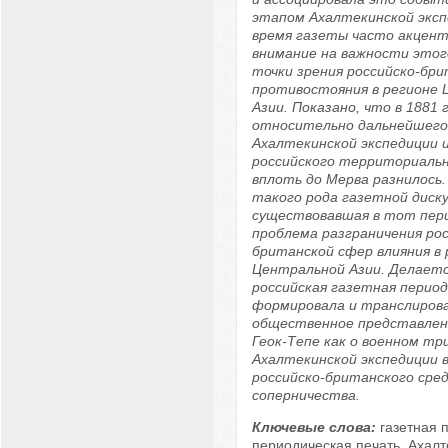
этапом Ахалтекинской эксп
время газеты часто акцен
внимание на важности этог
точки зрения российско-бр
противостояния в регионе
Азии. Показано, что в 1881 
относительно дальнейшего
Ахалтекинской экспедиции и
российского территориальн
вплоть до Мерва разнилось.
такого рода газетной диск
существовавшая в тот пер
проблема разграничения рос
британской сфер влияния в 
Центральной Азии. Делаетс
российская газетная период
формировала и транслиров
общественное представлен
Геок-Тепе как о военном т
Ахалтекинской экспедиции в
российско-британского сре
соперничества.
Ключевые слова:
газетная 
периодическая печать, Ахалт