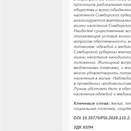
произошла радикальная тр
общества и всего обыденно
населения Симбирской губе
анализируются материальн
жизни населения Симбирской
Наиболее существенные ас
отражающие условия жизни 
вопросом обеспеченности ж
питанием, одеждой и медик
Симбирской губернии матер
жизни населения находилис
положении. Жилищный вопр
медленными темпами, и ме
могла удовлетворить потр
населения в жилье. Наблюд
в проведении продовольств
Лучше обстояло дело в обе
населения одеждой и медик
Ключевые слова:
жилье, пи
социальная политика, соцоб
DOI 10.35775/PSI.2026.131.2
УДК 93/94