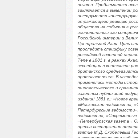
печати. Проблематика иссл
заключается в выявлении ро
инструмента конструирую
отражающего реакцию росс
общества на события в усл
геополитического сопернич
Российской империи и Вели
Центральной Азии. Цель ст
проследить специфику осве
российской газетной период
Тепе в 1881 г. в рамках Аха
экспедиции в контексте рос
британского среднеазиатск
противостояния. В исследо
применялись методы истор
типологического и сравнит
газетных публикаций ведущ
изданий 1881 г.: «Новое вре
«Московские ведомости», «
Петербургские ведомости»,
ведомости», «Современные 
«Петербургская газета». 
пресса восторженно отреаг
взятие М.Д. Скобелевым Геок
и ассоциировала это событ