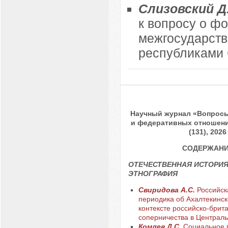
Слизовский Д.
к вопросу о ф
межгосударст
республиками
Научный журнал «Вопрос
и федеративных отношени
(131), 2026
СОДЕРЖАН
ОТЕЧЕСТВЕННАЯ ИСТОРИЯ
ЭТНОГРАФИЯ
Свиридова А.С.
Российск
периодика об Ахалтекинск
контексте российско-брит
соперничества в Центральн
Комлев Д.С.
Социальное 