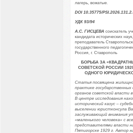
лагерь, вожатые.
DOI 10.35775/PSI.2026.131.2
УДК 93/94
А.С. ГИСЦЕВА
соискатель уч
кандидата исторических наук
преподаватель Ставропольск
государственного педагогичес
Россия, г. Ставрополь
БОРЬБА ЗА «КВАДРАТН
СОВЕТСКОЙ РОССИИ 1920-
ОДНОГО ЮРИДИЧЕСКО
Статья посвящена жилищно
практике государственных
органов советской власти в 
В центре исследования нах
исторический казус – судеб
выселении юристконсула Ва
заслуживающий внимания у
«маленького человека» с вс
представителями власти на
Пятигорске 1929 г. Автор 