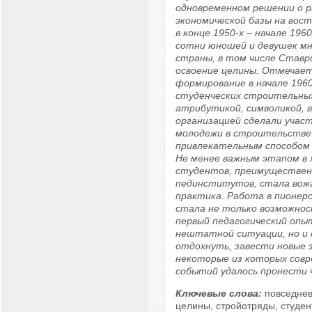
одновременном решении о 
экономической базы на вост
в конце 1950-х – начале 1960
сотни юношей и девушек мн
страны, в том числе Ставро
освоение целины. Отмечает
формирование в начале 1960
студенческих строительных
атрибутикой, символикой, 
организацией сделали учас
молодежи в строительстве
привлекательным способом
Не менее важным этапом в 
студентов, преимуществен
пединститутов, стала вож
практика. Работа в пионерс
стала не только возможно
первый педагогический опыт
нештатной ситуации, но и 
отдохнуть, завести новые 
некоторые из которых сов
событий удалось пронести ч
Ключевые слова:
повседнев
целины, стройотряды, студен