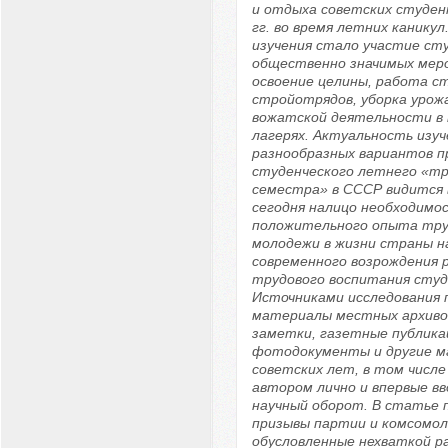
и отдыха советских студен
гг. во время летних канику
изучения стало участие ст
общественно значимых меро
освоение целины, работа с
стройотрядов, уборка урожа
вожатской деятельности в 
лагерях. Актуальность изуч
разнообразных вариантов п
студенческого летнего «тр
семестра» в СССР видится 
сегодня налицо необходимо
положительного опыта тру
молодежи в жизни страны н
современного возрождения 
трудового воспитания студ
Источниками исследования 
материалы местных архивов
заметки, газетные публикац
фотодокументы и другие 
советских лет, в том числе
автором лично и впервые в
научный оборот. В статье п
призывы партии и комсомол
обусловленные нехваткой ра