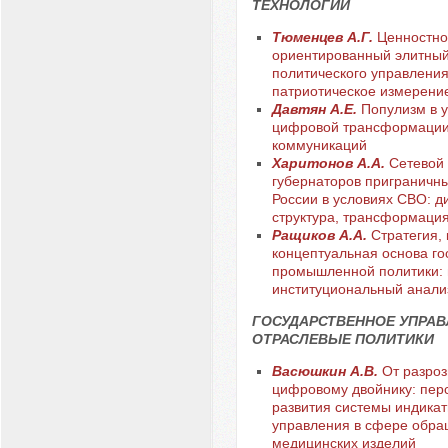
ТЕХНОЛОГИИ
Тюменцев А.Г.
Ценностно
ориентированный элитный
политического управления
патриотическое измерени
Давтян А.Е.
Популизм в 
цифровой трансформации
коммуникаций
Харитонов А.А.
Сетевой 
губернаторов приграничн
России в условиях СВО: д
структура, трансформация
Ращиков А.А.
Стратегия, 
концептуальная основа го
промышленной политики: 
институциональный анали
ГОСУДАРСТВЕННОЕ УПРАВ
ОТРАСЛЕВЫЕ ПОЛИТИКИ
Васюшкин А.В.
От разроз
цифровому двойнику: пер
развития системы индикат
управления в сфере обр
медицинских изделий