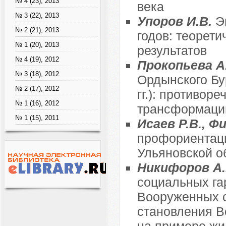
№ 4 (23), 2013
века
№ 3 (22), 2013
Упоров И.В.
Э
№ 2 (21), 2013
годов: теорет
№ 1 (20), 2013
результатов
№ 4 (19), 2012
Прокопьева А
№ 3 (18), 2012
Ордынского Бур
№ 2 (17), 2012
гг.): противор
№ 1 (16), 2012
трансформаци
№ 1 (15), 2011
Исаев Р.В., Ф
профориентаци
Ульяновской об
Никифоров А
социальных га
Вооруженных с
становления Во
на примере жи