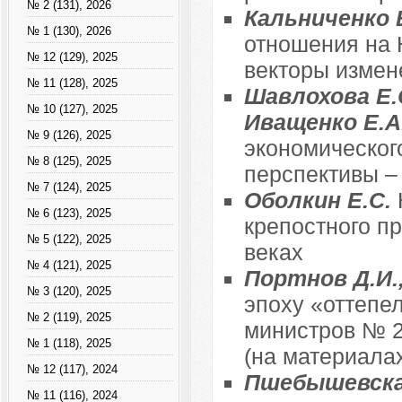
№ 2 (131), 2026
Кальниченко 
№ 1 (130), 2026
отношения на 
№ 12 (129), 2025
векторы измен
№ 11 (128), 2025
Шавлохова Е.С
№ 10 (127), 2025
Иващенко Е.А
№ 9 (126), 2025
экономическог
№ 8 (125), 2025
перспективы –
№ 7 (124), 2025
Оболкин Е.С.
№ 6 (123), 2025
крепостного пр
№ 5 (122), 2025
веках
№ 4 (121), 2025
Портнов Д.И.
№ 3 (120), 2025
эпоху «оттепе
№ 2 (119), 2025
министров № 2
№ 1 (118), 2025
(на материала
№ 12 (117), 2024
Пшебышевска
№ 11 (116), 2024