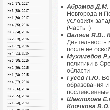
№ 2 (37), 2017
Абрамов Д.М
№ 3 (38), 2017
Новгорода и П
№ 1 (36), 2017
условиях запад
№ 4 (35), 2016
(Часть I)
№ 3 (34), 2016
Валяев Я.В., 
№ 2 (33), 2016
Деятельность 
№ 1 (32), 2016
после ее освоб
№ 4 (31), 2015
Мухамедов Р.А
№ 3 (30), 2015
политики в Ср
№ 2 (29), 2015
области
№ 1 (28), 2015
Гусев П.Ю.
Во
№ 4 (27), 2014
образования и
№ 3 (26), 2014
послевоенные
№ 2 (25), 2014
Шавлохова Е.С
№ 1 (24), 2014
Клочкова В.О