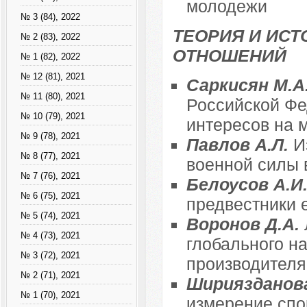
молодежи
№ 3 (84), 2022
ТЕОРИЯ И ИС
№ 2 (83), 2022
ОТНОШЕНИЙ
№ 1 (82), 2022
№ 12 (81), 2021
Саркисян М.А
№ 11 (80), 2021
Российской Фе
№ 10 (79), 2021
интересов на 
№ 9 (78), 2021
Павлов А.Л.
И
№ 8 (77), 2021
военной силы 
№ 7 (76), 2021
Белоусов А.И
№ 6 (75), 2021
предвестники 
№ 5 (74), 2021
Воронов Д.А.
№ 4 (73), 2021
глобального на
№ 3 (72), 2021
производителя 
№ 2 (71), 2021
Шириязданова
№ 1 (70), 2021
измерение спо