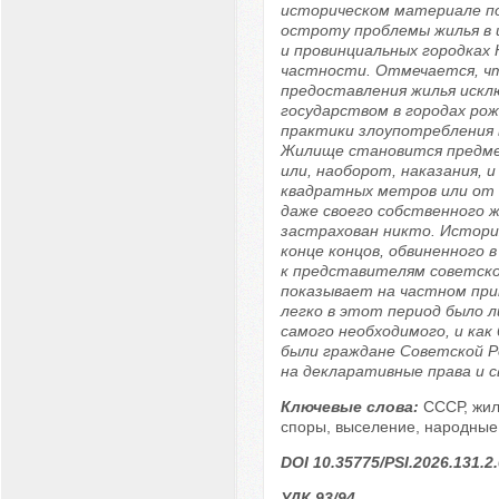
историческом материале п
остроту проблемы жилья в 
и провинциальных городках 
частности. Отмечается, ч
предоставления жилья искл
государством в городах ро
практики злоупотребления 
Жилище становится предм
или, наоборот, наказания, и
квадратных метров или от
даже своего собственного ж
застрахован никто. История
конце концов, обвиненного 
к представителям советско
показывает на частном при
легко в этот период было 
самого необходимого, и ка
были граждане Советской Р
на декларативные права и с
Ключевые слова:
СССР, жи
споры, выселение, народные 
DOI 10.35775/PSI.2026.131.2
УДК 93/94