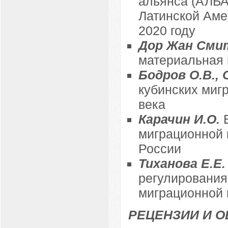
альянса (АЛБА
Латинской Аме
2020 году
Дор Жан Сми
материальная 
Бодров О.В., 
кубинских миг
века
Карачин И.О.
миграционной 
России
Тиханова Е.Е
регулирования
миграционной 
РЕЦЕНЗИИ И 