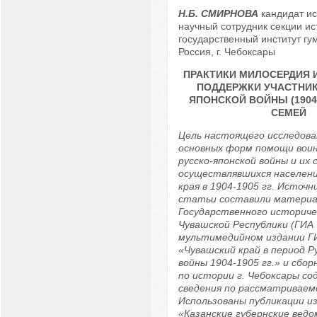
Н.Б. СМИРНОВА
кандидат ис
научный сотрудник секции ис
государственный институт гу
Россия, г. Чебоксары
ПРАКТИКИ МИЛОСЕРДИЯ 
ПОДДЕРЖКИ УЧАСТНИК
ЯПОНСКОЙ ВОЙНЫ (1904-1
СЕМЕЙ
Цель настоящего исследова
основных форм помощи воин
русско-японской войны и их 
осуществлявшихся населен
края в 1904-1905 гг. Источн
статьи составили материа
Государственного историче
Чувашской Республики (ГИА 
мультимедийном издании Г
«Чувашский край в период Р
войны 1904-1905 гг.» и сбо
по истории г. Чебоксары с
сведения по рассматриваем
Использованы публикации и
«Казанские губернские вед