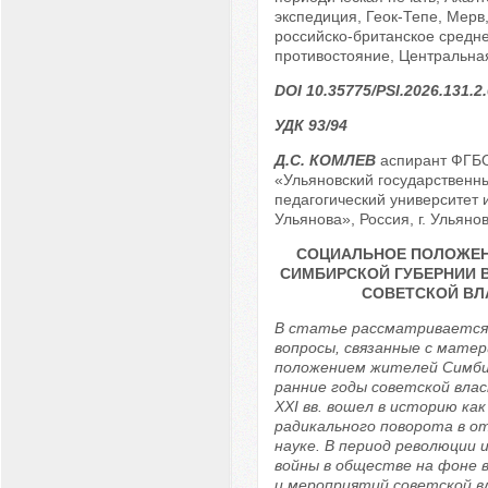
экспедиция, Геок-Тепе, Мерв,
российско-британское средн
противостояние, Центральная
DOI 10.35775/PSI.2026.131.2
УДК 93/94
Д.С. КОМЛЕВ
аспирант ФГБ
«Ульяновский государственн
педагогический университет 
Ульянова», Россия, г. Ульянов
СОЦИАЛЬНОЕ ПОЛОЖЕН
СИМБИРСКОЙ ГУБЕРНИИ 
СОВЕТСКОЙ ВЛ
В статье рассматривается
вопросы, связанные с мате
положением жителей Симбир
ранние годы советской влас
XXI вв. вошел в историю как
радикального поворота в о
науке. В период революции 
войны в обществе на фоне 
и мероприятий советской в