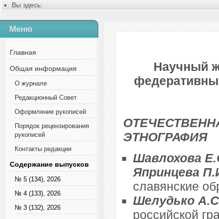
Вы здесь:
Главная
Содержание выпусков
Меню
Русский
Содержание выпусков
Главная
Научный ж
Общая информация
федеративных 
О журнале
Редакционный Совет
Оформление рукописей
ОТЕЧЕСТВЕННА
Порядок рецензирования
ЭТНОГРАФИЯ
рукописей
Контакты редакции
Шавлохова Е.С
Содержание выпусков
Япринцева П.
№ 5 (134), 2026
славянские об
№ 4 (133), 2026
Шелудько А.С
№ 3 (132), 2026
российской гр