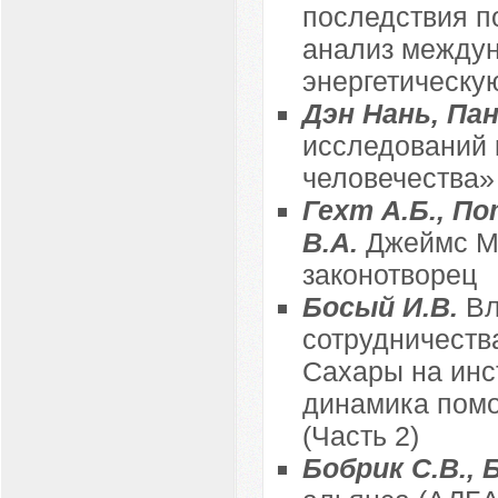
последствия п
анализ междун
энергетическу
Дэн Нань, Па
исследований 
человечества»
Гехт А.Б., По
В.А.
Джеймс Мэ
законотворец
Босый И.В.
Вл
сотрудничест
Сахары на инс
динамика помо
(Часть 2)
Бобрик С.В., 