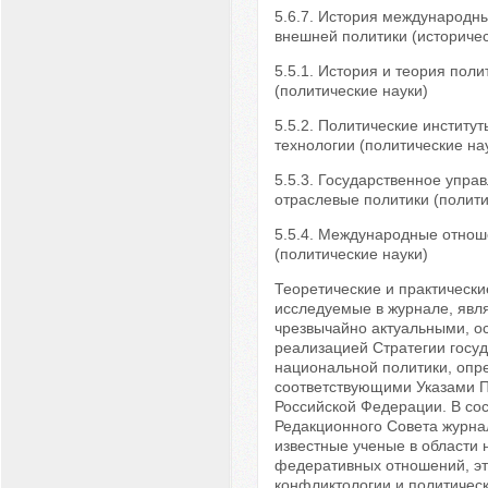
5.6.7. История международн
внешней политики (историчес
5.5.1. История и теория поли
(политические науки)
5.5.2. Политические институт
технологии (политические на
5.5.3. Государственное упра
отраслевые политики (полити
5.5.4. Международные отно
(политические науки)
Теоретические и практическ
исследуемые в журнале, явл
чрезвычайно актуальными, ос
реализацией Стратегии госу
национальной политики, опр
соответствующими Указами 
Российской Федерации. В сос
Редакционного Совета журнал
известные ученые в области
федеративных отношений, эт
конфликтологии и политичес