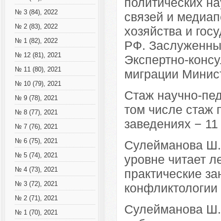
политических н
№ 3 (84), 2022
связей и медиап
№ 2 (83), 2022
хозяйства и гос
№ 1 (82), 2022
РФ. Заслуженный
№ 12 (81), 2021
Экспертно-консу
№ 11 (80), 2021
миграции Минис
№ 10 (79), 2021
Стаж научно-пед
№ 9 (78), 2021
том числе стаж 
№ 8 (77), 2021
заведениях − 11 
№ 7 (76), 2021
№ 6 (75), 2021
Сулейманова Ш.
№ 5 (74), 2021
уровне читает л
№ 4 (73), 2021
практические за
№ 3 (72), 2021
конфликтологии
№ 2 (71), 2021
Сулейманова Ш. 
№ 1 (70), 2021