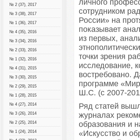
личного професс
№ 2 (37), 2017
сотрудником ра
№ 3 (38), 2017
России» на прот
№ 1 (36), 2017
показывает анал
№ 4 (35), 2016
из первых, ана
№ 3 (34), 2016
этнополитически
№ 2 (33), 2016
точки зрения р
№ 1 (32), 2016
исследование, к
№ 4 (31), 2015
востребовано. Д
№ 3 (30), 2015
программе «Мир
№ 2 (29), 2015
Ш.С. (с 2007-2010
№ 1 (28), 2015
Ряд статей выш
№ 4 (27), 2014
журналах реком
№ 3 (26), 2014
образования и н
№ 2 (25), 2014
«Искусство и о
№ 1 (24), 2014