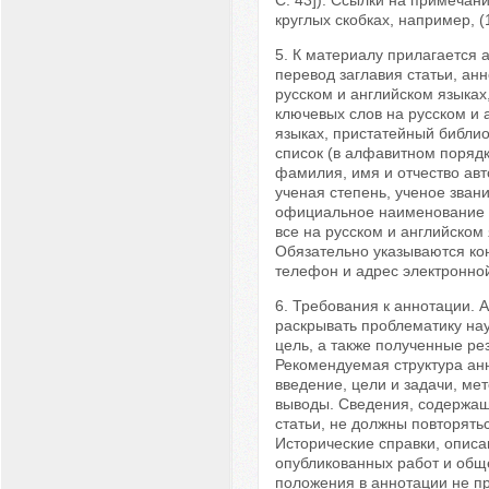
С. 43]). Ссылки на примечан
круглых скобках, например, (1
5. К материалу прилагается 
перевод заглавия статьи, ан
русском и английском языках
ключевых слов на русском и 
языках, пристатейный библи
список (в алфавитном порядк
фамилия, имя и отчество авт
ученая степень, ученое звани
официальное наименование 
все на русском и английском 
Обязательно указываются ко
телефон и адрес электронной
6. Требования к аннотации. 
раскрывать проблематику нау
цель, а также полученные ре
Рекомендуемая структура ан
введение, цели и задачи, мет
выводы. Сведения, содержащ
статьи, не должны повторять
Исторические справки, опис
опубликованных работ и общ
положения в аннотации не п