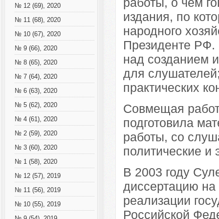
работы, о чем г
№ 12 (69), 2020
издания, по кот
№ 11 (68), 2020
народного хозяй
№ 10 (67), 2020
Президенте РФ.
№ 9 (66), 2020
над созданием 
№ 8 (65), 2020
для слушателей;
№ 7 (64), 2020
практических ко
№ 6 (63), 2020
Совмещая работу
№ 5 (62), 2020
подготовила мат
№ 4 (61), 2020
работы, со слуш
№ 2 (59), 2020
политические и 
№ 3 (60), 2020
№ 1 (58), 2020
В 2003 году Су
№ 12 (57), 2019
диссертацию на
№ 11 (56), 2019
реализации гос
№ 10 (55), 2019
Российской Фед
№ 9 (54), 2019