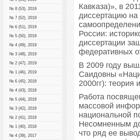
Кавказа)», в 20
№ 8 (53), 2019
диссертацию на
№ 7 (52), 2019
самоопределение
№ 6 (51), 2019
России: историк
№ 5 (50), 2019
диссертации за
№ 4 (49), 2019
федеративных о
№ 3 (48), 2019
В 2009 году вы
№ 2 (47), 2019
Саидовны «Наци
№ 1 (46), 2019
2000гг): теория 
№ 6 (45), 2018
№ 4 (43), 2018
Работа посвящен
№ 5 (44), 2018
массовой инфор
№ 3 (42), 2018
национальной п
№ 2 (41), 2018
Несомненным до
№ 1 (40), 2018
что ряд ее выво
№ 4 (39), 2017