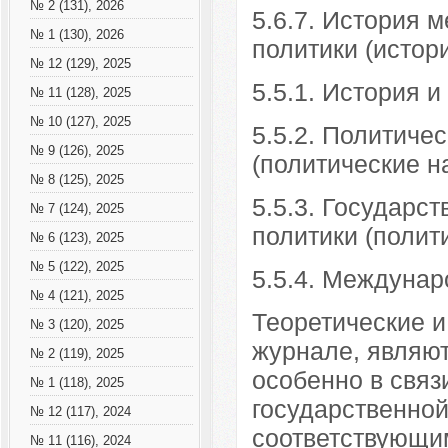
№ 2 (131), 2026
5.6.7. История
№ 1 (130), 2026
политики (истор
№ 12 (129), 2025
5.5.1. История и
№ 11 (128), 2025
№ 10 (127), 2025
5.5.2. Политиче
№ 9 (126), 2025
(политические н
№ 8 (125), 2025
5.5.3. Государс
№ 7 (124), 2025
политики (полит
№ 6 (123), 2025
№ 5 (122), 2025
5.5.4. Междунар
№ 4 (121), 2025
Теоретические и
№ 3 (120), 2025
журнале, являют
№ 2 (119), 2025
особенно в связ
№ 1 (118), 2025
государственной
№ 12 (117), 2024
соответствующи
№ 11 (116), 2024