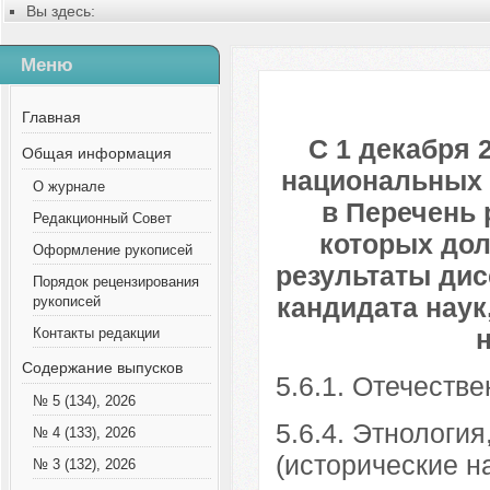
Вы здесь:
Главная
Содержание выпусков
Меню
№ 8 (101), 2023
Русский
Общая информация
Главная
С 1 декабря 
Общая информация
национальных 
О журнале
в Перечень 
Редакционный Совет
которых до
Оформление рукописей
результаты дис
Порядок рецензирования
кандидата наук
рукописей
Контакты редакции
Содержание выпусков
5.6.1. Отечеств
№ 5 (134), 2026
5.6.4. Этнологи
№ 4 (133), 2026
(исторические н
№ 3 (132), 2026