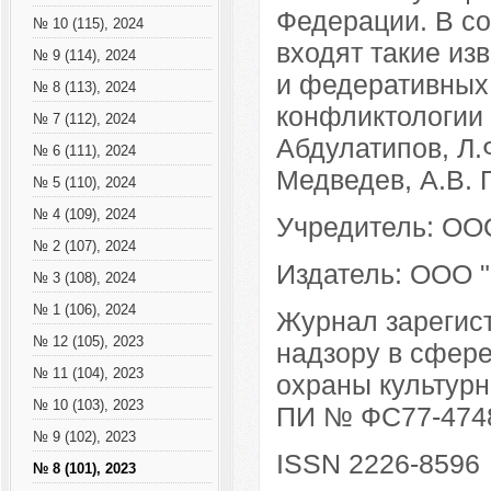
Федерации. В со
№ 10 (115), 2024
входят такие из
№ 9 (114), 2024
и федеративных
№ 8 (113), 2024
конфликтологии 
№ 7 (112), 2024
Абдулатипов, Л.
№ 6 (111), 2024
Медведев, А.В. 
№ 5 (110), 2024
№ 4 (109), 2024
Учредитель: ООО
№ 2 (107), 2024
Издатель: ООО "
№ 3 (108), 2024
№ 1 (106), 2024
Журнал зарегис
№ 12 (105), 2023
надзору в сфере
№ 11 (104), 2023
охраны культурн
№ 10 (103), 2023
ПИ № ФС77-47487
№ 9 (102), 2023
ISSN 2226-8596
№ 8 (101), 2023