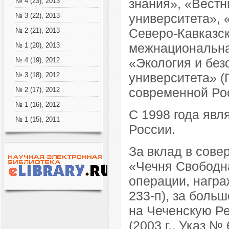
знания», «Вестн
№ 4 (23), 2013
университета», 
№ 3 (22), 2013
Северо-Кавказск
№ 2 (21), 2013
межнациональна
№ 1 (20), 2013
«Экология и без
№ 4 (19), 2012
университета» (
№ 3 (18), 2012
современной Ро
№ 2 (17), 2012
№ 1 (16), 2012
С 1998 года явл
№ 1 (15), 2011
России.
За вклад в сов
«Чечня Свободна
операции, награ
233-п), за боль
на Чеченскую Ре
(2003 г., Указ 