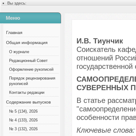
Вы здесь:
Главная
Содержание выпусков
Меню
№ 8 (101), 2023
Русский
Выпуск 1, 2011
Главная
Статья 1-16
И.В. Тиунчик
Общая информация
Соискатель кафе
О журнале
отношений Россий
Редакционный Совет
государственной
Оформление рукописей
САМООПРЕДЕЛЕ
Порядок рецензирования
рукописей
СУВЕРЕННЫХ П
Контакты редакции
В статье рассмат
Содержание выпусков
"самоопределени
№ 5 (134), 2026
особенности пра
№ 4 (133), 2026
Ключевые слова:
№ 3 (132), 2026