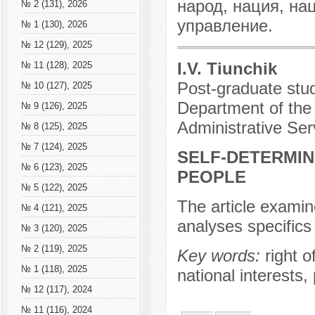
народ, нация, на
№ 2 (131), 2026
управление.
№ 1 (130), 2026
№ 12 (129), 2025
I.V. Tiunchik
№ 11 (128), 2025
Post-graduate stud
№ 10 (127), 2025
Department of th
№ 9 (126), 2025
Administrative Ser
№ 8 (125), 2025
№ 7 (124), 2025
SELF-DETERMIN
№ 6 (123), 2025
PEOPLE
№ 5 (122), 2025
The article examin
№ 4 (121), 2025
analyses specifics 
№ 3 (120), 2025
№ 2 (119), 2025
Key words:
right o
№ 1 (118), 2025
national interests,
№ 12 (117), 2024
№ 11 (116), 2024