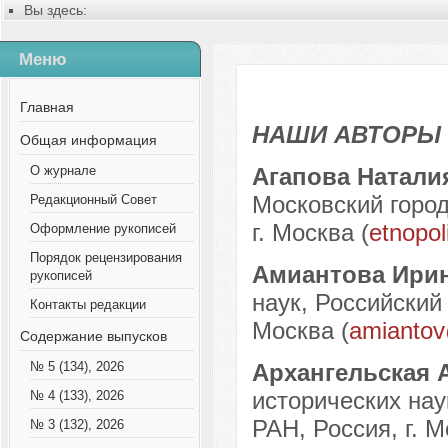
Вы здесь:
Главная
Содержание выпусков
Меню
№ 1 (40), 2018
Русский
Содержание выпусков
Главная
Наши авторы № 2-2018
НАШИ АВТОРЫ
Общая информация
Агапова Натали
О журнале
Московский город
Редакционный Совет
г. Москва (
etnopol
Оформление рукописей
Порядок рецензирования
Амиантова Ири
рукописей
наук, Российский
Контакты редакции
Москва (
amianto
Содержание выпусков
Архангельская 
№ 5 (134), 2026
исторических нау
№ 4 (133), 2026
РАН, Россия, г. М
№ 3 (132), 2026