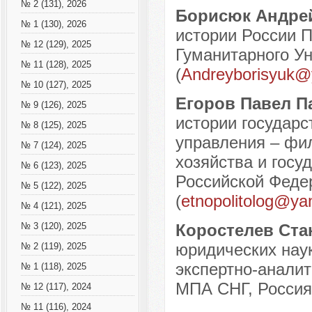
№ 2 (131), 2026
Борисюк Андре
№ 1 (130), 2026
истории России 
№ 12 (129), 2025
Гуманитарного Ун
№ 11 (128), 2025
(
Andreyborisyuk@
№ 10 (127), 2025
Егоров Павел 
№ 9 (126), 2025
истории государс
№ 8 (125), 2025
управления – фи
№ 7 (124), 2025
хозяйства и госу
№ 6 (123), 2025
Российской Федер
№ 5 (122), 2025
(
etnopolitolog@ya
№ 4 (121), 2025
Коростелев Ст
№ 3 (120), 2025
юридических наук
№ 2 (119), 2025
экспертно-аналит
№ 1 (118), 2025
МПА СНГ, Россия,
№ 12 (117), 2024
№ 11 (116), 2024