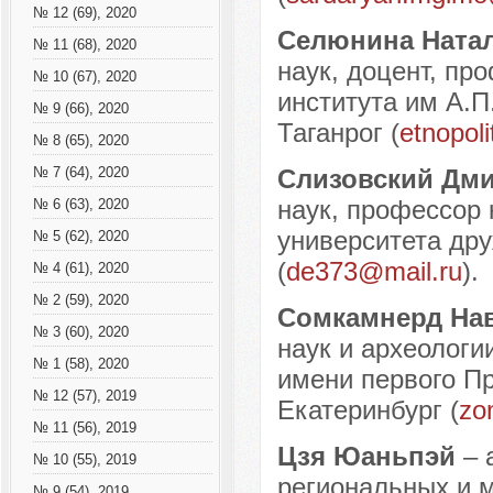
№ 12 (69), 2020
Селюнина Ната
№ 11 (68), 2020
наук, доцент, пр
№ 10 (67), 2020
института им А.П
№ 9 (66), 2020
Таганрог (
etnopol
№ 8 (65), 2020
Слизовский Дми
№ 7 (64), 2020
наук, профессор
№ 6 (63), 2020
университета дру
№ 5 (62), 2020
(
de373@mail.ru
).
№ 4 (61), 2020
№ 2 (59), 2020
Сомкамнерд На
№ 3 (60), 2020
наук и археологи
№ 1 (58), 2020
имени первого Пр
№ 12 (57), 2019
Екатеринбург (
zo
№ 11 (56), 2019
Цзя Юаньпэй
– 
№ 10 (55), 2019
региональных и 
№ 9 (54), 2019