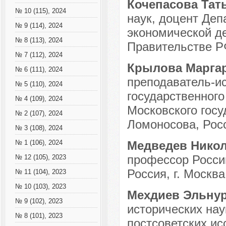
Кочепасова Та
№ 10 (115), 2024
наук, доцент Деп
№ 9 (114), 2024
экономической д
№ 8 (113), 2024
Правительстве РФ
№ 7 (112), 2024
Крылова Маргар
№ 6 (111), 2024
преподаватель-и
№ 5 (110), 2024
государственного
№ 4 (109), 2024
Московского госу
№ 2 (107), 2024
Ломоносова, Росс
№ 3 (108), 2024
Медведев Нико
№ 1 (106), 2024
профессор Росси
№ 12 (105), 2023
Россия, г. Москва
№ 11 (104), 2023
№ 10 (103), 2023
Мехдиев Эльну
№ 9 (102), 2023
исторических нау
№ 8 (101), 2023
постсоветских и