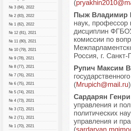
(
pryakhin2010@ma
№ 3 (84), 2022
Пыж Владимир 
№ 2 (83), 2022
наук, профессор
№ 1 (82), 2022
дисциплин ФГБОУ
№ 12 (81), 2021
комиссии по воп
№ 11 (80), 2021
Межпарламентско
№ 10 (79), 2021
Россия, г. Санкт-
№ 9 (78), 2021
Рупич Максим 
№ 8 (77), 2021
государственного
№ 7 (76), 2021
(
Mrupich@mail.ru
)
№ 6 (75), 2021
№ 5 (74), 2021
Сардарян Генри
№ 4 (73), 2021
управления и по
№ 3 (72), 2021
политических нау
№ 2 (71), 2021
управления и пр
№ 1 (70), 2021
(
sardaryan.mgim