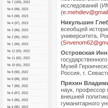
№ 7 (100), 2023
исследований (И
№ 6 (99), 2023
(
e.mehdiev@gmai
№ 5 (98), 2023
Никульшин Гле
№ 4 (97), 2023
всеобщей истори
№ 3 (96), 2023
университета, Ро
№ 2 (95), 2023
(
Snvenom62@gma
№ 1 (94), 2023
№ 12 (93), 2022
Островская Инн
государственного
№ 11 (92), 2022
Музей Героическ
№ 10 (91), 2022
Россия, г. Севаст
№ 9 (90), 2022
№ 8 (89), 2022
Пряхин Владим
№ 7 (88), 2022
наук, профессор
№ 6 (87), 2022
внешней политики
№ 5 (86), 2022
гуманитарного ун
№ 4 (85), 2022