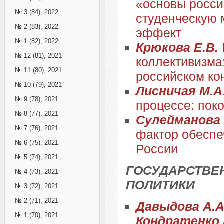
«основы росси
№ 3 (84), 2022
студенческую 
№ 2 (83), 2022
эффект
№ 1 (82), 2022
Крюкова Е.В.
№ 12 (81), 2021
коллективизма
№ 11 (80), 2021
российском ко
№ 10 (79), 2021
Лисничая М.А
№ 9 (78), 2021
процессе: пок
№ 8 (77), 2021
Сулейманова
№ 7 (76), 2021
фактор обеспе
№ 6 (75), 2021
России
№ 5 (74), 2021
ГОСУДАРСТВЕ
№ 4 (73), 2021
ПОЛИТИКИ
№ 3 (72), 2021
№ 2 (71), 2021
Давыдова А.А.
№ 1 (70), 2021
Кондратенко 