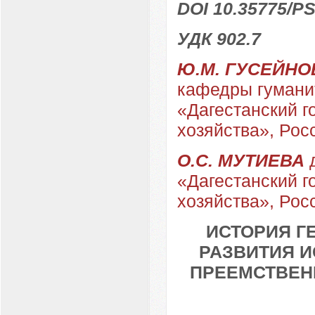
DOI 10.35775/PS
УДК 902.7
Ю.М. ГУСЕЙНО
кафедры гумани
«Дагестанский г
хозяйства», Рос
О.С. МУТИЕВА
д
«Дагестанский г
хозяйства», Рос
ИСТОРИЯ Г
РАЗВИТИЯ И
ПРЕЕМСТВЕН