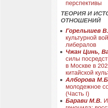
перспективы
ТЕОРИЯ И ИС
ОТНОШЕНИЙ
Горелышев В
культурной во
либералов
Чжан Цинь, В
силы посредст
в Москве в 202
китайской кул
Алборова М.Б.
молодежное со
(Часть I)
Барави М.В.
И
геноцида: вос