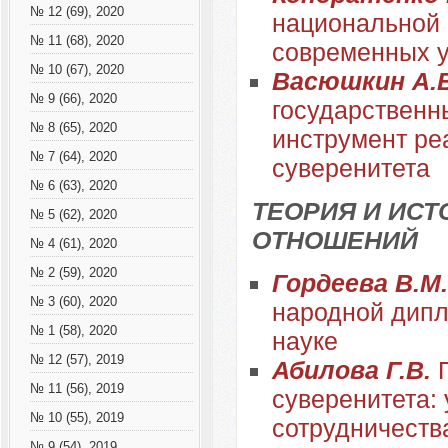
№ 12 (69), 2020
национальной 
№ 11 (68), 2020
современных 
№ 10 (67), 2020
Васюшкин А.
№ 9 (66), 2020
государственн
№ 8 (65), 2020
инструмент ре
№ 7 (64), 2020
суверенитета
№ 6 (63), 2020
ТЕОРИЯ И ИС
№ 5 (62), 2020
ОТНОШЕНИЙ
№ 4 (61), 2020
№ 2 (59), 2020
Гордеева В.М
№ 3 (60), 2020
народной дипл
№ 1 (58), 2020
науке
№ 12 (57), 2019
Абилова Г.В.
№ 11 (56), 2019
суверенитета:
№ 10 (55), 2019
сотрудничеств
№ 9 (54), 2019