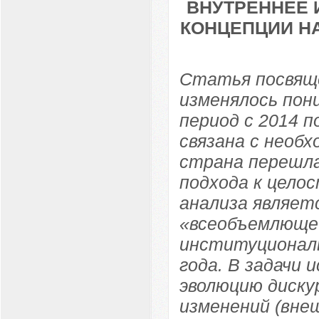
ВНУТРЕННЕЕ 
КОНЦЕПЦИИ НА
Статья посвяще
изменялось пон
период с 2014 
связана с необ
страна перешла
подхода к цело
анализа являет
«всеобъемлющей
институциональ
года. В задачи 
эволюцию диску
изменений (вне