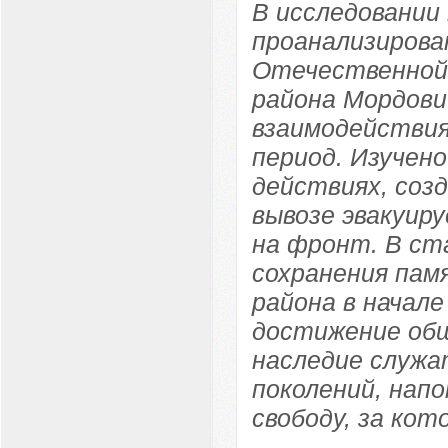
В исследовании
проанализирова
Отечественной 
района Мордови
взаимодействия
период. Изучен
действиях, соз
вывозе эвакуир
на фронт. В ст
сохранения пам
района в начале
достижение об
наследие служа
поколений, нап
свободу, за кот