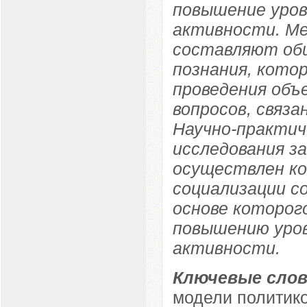
повышение уров
активности. Ме
составляют об
познания, кото
проведения объ
вопросов, связа
Научно-практич
исследования з
осуществлен ко
социализации с
основе которог
повышению уров
активности.
Ключевые слов
модели политик