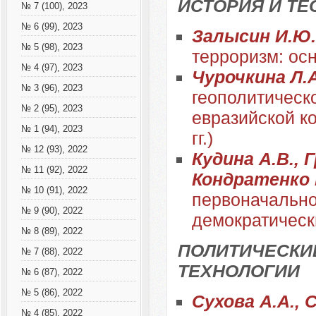
ИСТОРИЯ И ТЕ
№ 7 (100), 2023
№ 6 (99), 2023
Залысин И.Ю.
№ 5 (98), 2023
терроризм: ос
№ 4 (97), 2023
Чурочкина Л.
№ 3 (96), 2023
геополитическ
№ 2 (95), 2023
евразийской к
№ 1 (94), 2023
гг.)
№ 12 (93), 2022
Кудина А.В., 
№ 11 (92), 2022
Кондратенко 
№ 10 (91), 2022
первоначально
№ 9 (90), 2022
демократическ
№ 8 (89), 2022
ПОЛИТИЧЕСКИ
№ 7 (88), 2022
ТЕХНОЛОГИИ
№ 6 (87), 2022
№ 5 (86), 2022
Сухова А.А., 
№ 4 (85), 2022