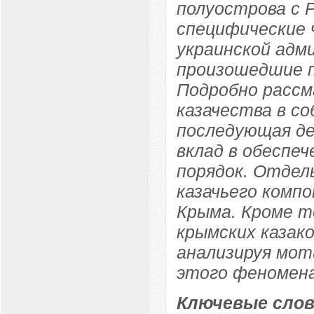
полуострова с Р
специфические 
украинской адм
произошедшие п
Подробно расс
казачества в с
последующая де
вклад в обеспе
порядок. Отдел
казачьего комп
Крыма. Кроме т
крымских казако
анализируя мот
этого феномена
Ключевые слов