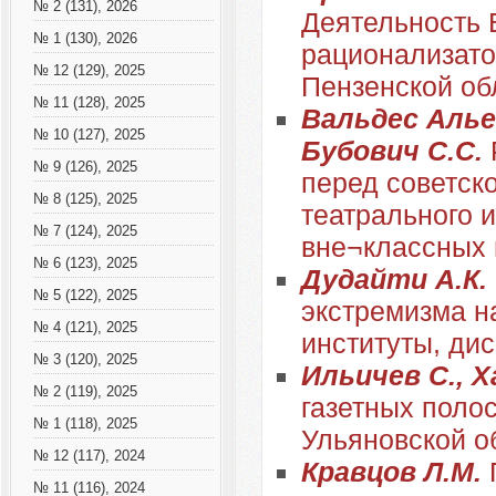
№ 2 (131), 2026
Деятельность 
№ 1 (130), 2026
рационализатор
№ 12 (129), 2025
Пензенской об
№ 11 (128), 2025
Вальдес Алье
№ 10 (127), 2025
Бубович С.С.
№ 9 (126), 2025
перед советск
№ 8 (125), 2025
театрального 
№ 7 (124), 2025
вне¬классных
№ 6 (123), 2025
Дудайти А.К.
№ 5 (122), 2025
экстремизма н
№ 4 (121), 2025
институты, ди
№ 3 (120), 2025
Ильичев С., Х
№ 2 (119), 2025
газетных поло
№ 1 (118), 2025
Ульяновской о
№ 12 (117), 2024
Кравцов Л.М.
№ 11 (116), 2024