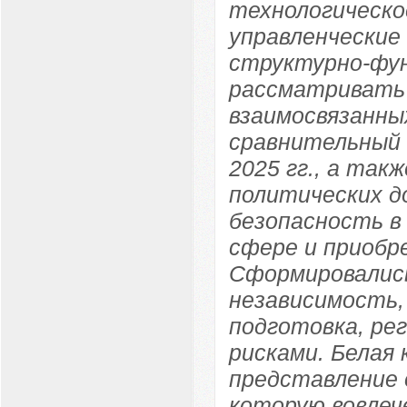
технологическо
управленческие
структурно-фун
рассматривать 
взаимосвязанны
сравнительный а
2025 гг., а так
политических д
безопасность в
сфере и приобр
Сформировались
независимость,
подготовка, ре
рисками. Белая 
представление 
которую вовле