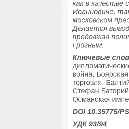
как в качестве 
Иоанновиче, так
московском пре
Делается вывод
продолжал поли
Грозным.
Ключевые слов
дипломатически
война, Боярская
торговля, Балти
Стефан Баторий
Османская импер
DOI 10.35775/PS
УДК 93/94