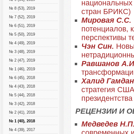
национальных 
№ 8 (53), 2019
стран БРИКС)
№ 7 (52), 2019
Мировая С.С.
№ 6 (51), 2019
потенциалов, 
№ 5 (50), 2019
перспективы т
№ 4 (49), 2019
Чэн Син.
Новы
№ 3 (48), 2019
нетрадиционны
№ 2 (47), 2019
Равшанов А.И
№ 1 (46), 2019
трансформации
№ 6 (45), 2018
Халид Гамдан
№ 4 (43), 2018
стратегия США
№ 5 (44), 2018
президентства
№ 3 (42), 2018
РЕЦЕНЗИИ И 
№ 2 (41), 2018
№ 1 (40), 2018
Медведев Н.П
№ 4 (39), 2017
современных 