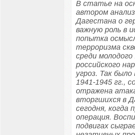
В статье на ос
автором анали
Дагестана о ге
важную роль в 
попытка осмысл
терроризма скв
среди молодого
российского на
угроз. Так был
1941-1945 гг., 
отражена атак
вторгшихся в Д
сегодня, когда 
операция. Восп
подвигах сыгра
негативных про