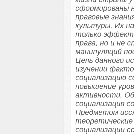
сформированы н
правовые знания
культуры. Их н
только эффекти
права, но и не
манипуляций по
Цель данного и
изучении факто
социализацию с
повышение уров
активности. О
социализация с
Предметом иссл
теоретические 
социализации с