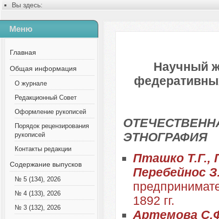
Вы здесь:
Главная
Содержание выпусков
Меню
№ 1 (40), 2018
Русский
Главная
Научный ж
Общая информация
федеративных 
О журнале
Редакционный Совет
Оформление рукописей
ОТЕЧЕСТВЕННА
Порядок рецензирования
ЭТНОГРАФИЯ
рукописей
Контакты редакции
Пташко Т.Г., 
Содержание выпусков
Перебейнос З
№ 5 (134), 2026
предпринимате
№ 4 (133), 2026
1892 гг.
№ 3 (132), 2026
Артемова С.Ф.