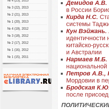
№ 4 (23), 2013
Демидов А.В.
№ 3 (22), 2013
в России Бори
№ 2 (21), 2013
Кирда Н.С.
Ста
№ 1 (20), 2013
системы Таджик
№ 4 (19), 2012
Кун Вэйжань.
№ 3 (18), 2012
идентичности 
№ 2 (17), 2012
китайско-русс
№ 1 (16), 2012
и Австралии
№ 1 (15), 2011
Нармаев М.Б.
национальной 
Петров А.В.,
Мордовии в пе
Бродская К.Ю
после присоеди
ПОЛИТИЧЕСКИ