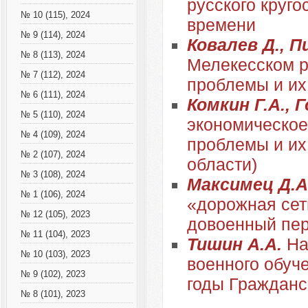
русского круго
№ 10 (115), 2024
времени
№ 9 (114), 2024
Ковалев Д., П
№ 8 (113), 2024
Мелекесском ра
№ 7 (112), 2024
проблемы и их
№ 6 (111), 2024
Комкин Г.А., 
№ 5 (110), 2024
экономическое
№ 4 (109), 2024
проблемы и их
№ 2 (107), 2024
области)
№ 3 (108), 2024
Максимец Д.А
№ 1 (106), 2024
«дорожная сет
№ 12 (105), 2023
довоенный пе
№ 11 (104), 2023
Тишин А.А.
На
№ 10 (103), 2023
военного обуч
№ 9 (102), 2023
годы Гражданс
№ 8 (101), 2023