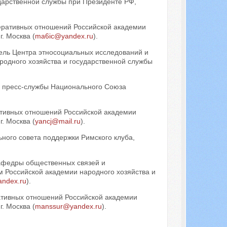
дарственной службы при Президенте РФ,
ративных отношений Российской академии
. Москва (
ma6ic@yandex.ru
).
тель Центра этносоциальных исследований и
родного хозяйства и государственной службы
ль пресс-службы Национального Союза
тивных отношений Российской академии
. Москва (
yancj@mail.ru
).
ьного совета поддержки Римского клуба,
кафедры общественных связей и
 Российской академии народного хозяйства и
ndex.ru
).
тивных отношений Российской академии
. Москва (
manssur@yandex.ru
).