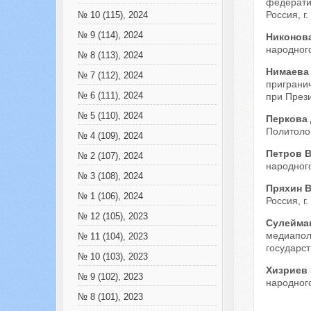
федерати
Россия, г.
№ 10 (115), 2024
№ 9 (114), 2024
Никонов
народного
№ 8 (113), 2024
Нимаева
№ 7 (112), 2024
приграни
№ 6 (111), 2024
при Прези
№ 5 (110), 2024
Перкова
Политолог
№ 4 (109), 2024
Петров 
№ 2 (107), 2024
народного
№ 3 (108), 2024
Пряхин 
№ 1 (106), 2024
Россия, г.
№ 12 (105), 2023
Сулейма
медиапол
№ 11 (104), 2023
государст
№ 10 (103), 2023
Хизриев
№ 9 (102), 2023
народного
№ 8 (101), 2023