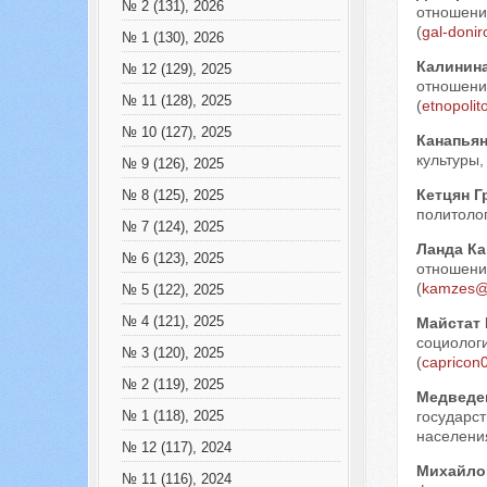
№ 2 (131), 2026
отношений
(
gal-doni
№ 1 (130), 2026
Калинин
№ 12 (129), 2025
отношени
№ 11 (128), 2025
(
etnopoli
№ 10 (127), 2025
Канапья
культуры,
№ 9 (126), 2025
Кетцян Г
№ 8 (125), 2025
политолог
№ 7 (124), 2025
Ланда К
№ 6 (123), 2025
отношений
(
kamzes@
№ 5 (122), 2025
№ 4 (121), 2025
Майстат
социологи
№ 3 (120), 2025
(
capricon
№ 2 (119), 2025
Медведе
государс
№ 1 (118), 2025
населения
№ 12 (117), 2024
Михайло
№ 11 (116), 2024