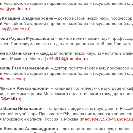
 Российской академии народного хозяйства и государственной слу
rova@yandex.ru
).
а Клавдия Владимировна
– доктор исторических наук, профессо
й Российской академии народного хозяйства и государственной с
tolog@yandex.ru
).
нова Раушан Мусахановна
– доктор политических наук, профессор
 член Президиума совета по делам национальностей при Правительс
ригор Ваникович
– кандидат политических наук, заместитель гла
ии», Россия, г. Москва (
7445913@rambler.ru
).
амиль Газимагомедович
– доктор политических наук, профессор
 Российской академии народного хозяйства и государственной слу
hotmail.com
).
 Максим Александрович
– кандидат политических наук, доцент к
и, экономики и права Московского педагогического государственног
05@mail.ru
).
в Вадим Николаевич
– кандидат юридических наук, доцент Росси
твенной службы при Президенте РФ, начальник правового управле
 Московской области, Россия, г. Москва (
medvedev1978@yandex.ru
в Вячеслав Александрович
– доктор исторических наук, профес