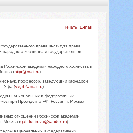
Печать
E-mail
Искать...
государственного права института права
и народного хозяйства и государственной
а Российской академии народного хозяйства и
осква (
niipr@mail.ru
).
ских наук, профессор, заведующий кафедрой
г. Уфа (
vvgrb@mail.ru
).
афедры национальных и федеративных
жбы при Президенте РФ, Россия, г. Москва
тивных отношений Российской академии
. Москва (
gal-donirova@yandex.ru
).
кафедры национальных и федеративных