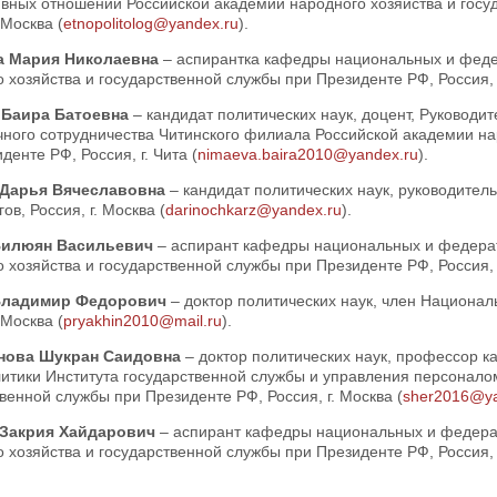
вных отношений Российской академии народного хозяйства и госу
 Москва (
etnopolitolog@yandex.ru
).
а Мария Николаевна
– аспирантка кафедры национальных и феде
 хозяйства и государственной службы при Президенте РФ, Россия, г
 Баира Батоевна
– кандидат политических наук, доцент, Руководи
чного сотрудничества Читинского филиала Российской академии на
денте РФ, Россия, г. Чита (
nimaeva.baira2010@yandex.ru
).
 Дарья Вячеславовна
– кандидат политических наук, руководите
ов, Россия, г. Москва (
darinochkarz@yandex.ru
).
Вилюян Васильевич
– аспирант кафедры национальных и федера
 хозяйства и государственной службы при Президенте РФ, Россия, г
Владимир Федорович
– доктор политических наук, член Национал
 Москва (
pryakhin2010@mail.ru
).
нова Шукран Саидовна
– доктор политических наук, профессор 
итики Института государственной службы и управления персоналом
венной службы при Президенте РФ, Россия, г. Москва (
sher2016@ya
 Закрия Хайдарович
– аспирант кафедры национальных и федера
 хозяйства и государственной службы при Президенте РФ, Россия, г