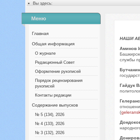
Вы здесь:
Главная
Содержание выпусков
Меню
№ 12 (69), 2020
Русский
Наши авторы № 1-2015
Главная
НАШИ А
Общая информация
Аминов 
О журнале
Башкирско
службы пр
Редакционный Совет
Бутчани
Оформление рукописей
государст
Порядок рецензирования
Гайдук 
рукописей
политолог
Контакты редакции
Гелеранс
Содержание выпусков
отношений
(
gelerans
№ 5 (134), 2026
Дондоко
№ 4 (133), 2026
народного
№ 3 (132), 2026
Дониров