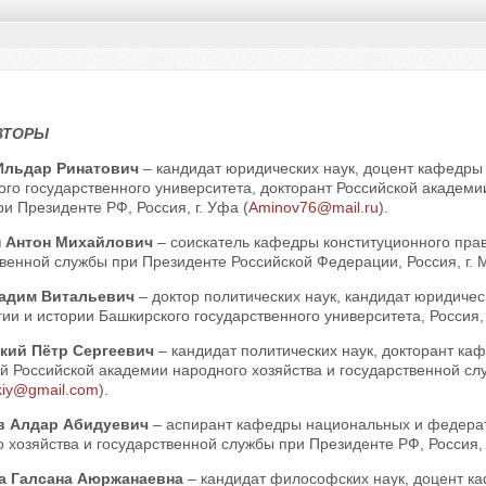
ВТОРЫ
Ильдар Ринатович
– кандидат юридических наук, доцент кафедры 
го государственного университета, докторант Российской академи
и Президенте РФ, Россия, г. Уфа (
Aminov76@mail.ru
).
н Антон Михайлович
– соискатель кафедры конституционного прав
венной службы при Президенте Российской Федерации, Россия, г. М
Вадим Витальевич
– доктор политических наук, кандидат юридиче
ии и истории Башкирского государственного университета, Россия, 
кий Пётр Сергеевич
– кандидат политических наук, докторант к
 Российской академии народного хозяйства и государственной слу
kiy@gmail.com
).
в Алдар Абидуевич
– аспирант кафедры национальных и федера
 хозяйства и государственной службы при Президенте РФ, Россия, г
а Галсана Аюржанаевна
– кандидат философских наук, доцент 