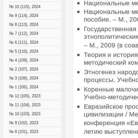
Национальные мен
№ 10 (115), 2024
Национальные ме
№ 9 (114), 2024
пособие. – М., 20
№ 8 (113), 2024
Государственная
№ 7 (112), 2024
этнополитически
№ 6 (111), 2024
– М., 2009 (в соа
№ 5 (110), 2024
Теория и истори
№ 4 (109), 2024
методический комп
№ 2 (107), 2024
Этногенез народ
№ 3 (108), 2024
процессы. Учебно
№ 1 (106), 2024
Коренные малочи
Учебно-методичес
№ 12 (105), 2023
№ 11 (104), 2023
Евразийское про
цивилизации / М
№ 10 (103), 2023
конференция «Евр
№ 9 (102), 2023
летию выступлен
№ 8 (101), 2023