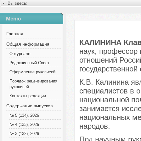
Вы здесь:
Главная
Содержание выпусков
Меню
№ 12 (69), 2020
Русский
Калинина Клавдия Владимировна
Главная
КАЛИНИНА Клав
Общая информация
наук, профессор
О журнале
отношений Россий
Редакционный Совет
государственной
Оформление рукописей
К.В. Калинина яв
Порядок рецензирования
рукописей
специалистов в о
Контакты редакции
национальной по
Содержание выпусков
занимается иссл
национальных ме
№ 5 (134), 2026
народов.
№ 4 (133), 2026
№ 3 (132), 2026
Под научным рук