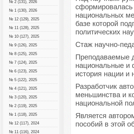
№ 2 (131), 2026
сформировалась 
№ 1 (130), 2026
национальных ме
№ 12 (129), 2025
базе которой под
№ 11 (128), 2025
политических нау
№ 10 (127), 2025
Стаж научно-педа
№ 9 (126), 2025
№ 8 (125), 2025
Преподаваемые д
№ 7 (124), 2025
национальные и 
№ 6 (123), 2025
история нации и
№ 5 (122), 2025
Разработчик авто
№ 4 (121), 2025
меньшинства и к
№ 3 (120), 2025
национальной по
№ 2 (119), 2025
Является авторо
№ 1 (118), 2025
пособий в этой о
№ 12 (117), 2024
№ 11 (116), 2024