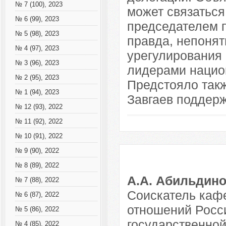
№ 7 (100), 2023
может связаться
№ 6 (99), 2023
председателем п
№ 5 (98), 2023
правда, непонят
№ 4 (97), 2023
урегулирования
№ 3 (96), 2023
лидерами нацио
№ 2 (95), 2023
Предстояло такж
№ 1 (94), 2023
Завгаев поддерж
№ 12 (93), 2022
№ 11 (92), 2022
№ 10 (91), 2022
№ 9 (90), 2022
№ 8 (89), 2022
А.А. Абильдин
№ 7 (88), 2022
Соискатель каф
№ 6 (87), 2022
отношений Росси
№ 5 (86), 2022
государственно
№ 4 (85), 2022