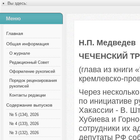
Вы здесь:
Главная
Содержание выпусков
Меню
№ 2 (25), 2014
Русский
Выпуск 1, 2011
Главная
Н.П. Медведев
Общая информация
О журнале
ЧЕЧЕНСКИЙ Т
Редакционный Совет
(глава из книги
Оформление рукописей
кремлевско-пров
Порядок рецензирования
рукописей
Через несколько
Контакты редакции
по инициативе р
Содержание выпусков
Хакассии - В. Ш
№ 5 (134), 2026
Хубиева и Горно
№ 4 (133), 2026
сотрудники их а
№ 3 (132), 2026
депутаты РФ соб