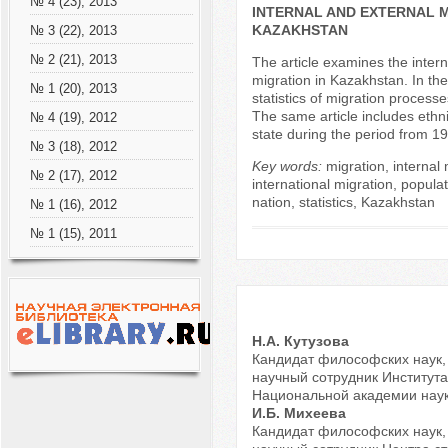
№ 4 (23), 2013
INTERNAL AND EXTERNAL M
KAZAKHSTAN
№ 3 (22), 2013
№ 2 (21), 2013
The article examines the intern
migration in Kazakhstan. In the
№ 1 (20), 2013
statistics of migration processe
The same article includes ethnic
№ 4 (19), 2012
state during the period from 1
№ 3 (18), 2012
Key words:
migration, internal 
№ 2 (17), 2012
international migration, populati
nation, statistics, Kazakhstan
№ 1 (16), 2012
№ 1 (15), 2011
Н.А. Кутузова
Кандидат философских наук,
научный сотрудник Институт
Национальной академии нау
И.Б. Михеева
Кандидат философских наук,