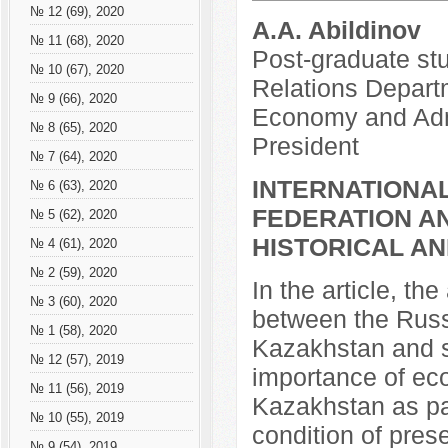
№ 12 (69), 2020
A.A. Abildinov
№ 11 (68), 2020
Post-graduate stu
№ 10 (67), 2020
Relations Depart
№ 9 (66), 2020
Economy and Admi
№ 8 (65), 2020
President
№ 7 (64), 2020
INTERNATIONAL
№ 6 (63), 2020
FEDERATION A
№ 5 (62), 2020
HISTORICAL AN
№ 4 (61), 2020
№ 2 (59), 2020
In the article, th
№ 3 (60), 2020
between the Russ
№ 1 (58), 2020
Kazakhstan and st
№ 12 (57), 2019
importance of ec
№ 11 (56), 2019
Kazakhstan as pa
№ 10 (55), 2019
condition of prese
№ 9 (54), 2019