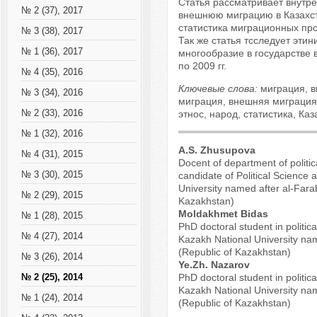
Cтатья рассматривает внутр
№ 2 (37), 2017
внешнюю миграцию в Казахст
статистика миграционных про
№ 3 (38), 2017
Так же статья тсследует этин
№ 1 (36), 2017
многообразие в государстве 
по 2009 гг.
№ 4 (35), 2016
Ключевые слова:
миграция, в
№ 3 (34), 2016
миграция, внешняя миграция
№ 2 (33), 2016
этнос, народ, статистика, Каз
№ 1 (32), 2016
A.S. Zhusupova
№ 4 (31), 2015
Docent of department of politic
№ 3 (30), 2015
candidate of Political Science 
University named after al-Farab
№ 2 (29), 2015
Kazakhstan)
Moldakhmet Bidas
№ 1 (28), 2015
PhD doctoral student in politica
№ 4 (27), 2014
Kazakh National University nam
(Republic of Kazakhstan)
№ 3 (26), 2014
Ye.Zh. Nazarov
PhD doctoral student in politica
№ 2 (25), 2014
Kazakh National University nam
№ 1 (24), 2014
(Republic of Kazakhstan)