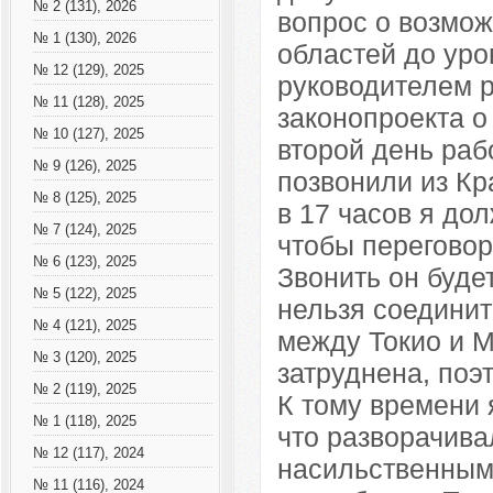
№ 2 (131), 2026
вопрос о возмо
№ 1 (130), 2026
областей до уро
№ 12 (129), 2025
руководителем р
№ 11 (128), 2025
законопроекта о
№ 10 (127), 2025
второй день рабо
№ 9 (126), 2025
позвонили из Кр
№ 8 (125), 2025
в 17 часов я до
№ 7 (124), 2025
чтобы переговор
№ 6 (123), 2025
Звонить он буде
№ 5 (122), 2025
нельзя соединит
№ 4 (121), 2025
между Токио и М
№ 3 (120), 2025
затруднена, поэ
№ 2 (119), 2025
К тому времени 
№ 1 (118), 2025
что разворачива
№ 12 (117), 2024
насильственным
№ 11 (116), 2024