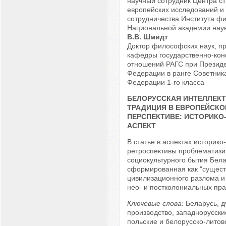
научный сотрудник Центра ст
европейских исследований и
сотрудничества Института ф
Национальной академии нау
В.В. Шмидт
Доктор философских наук, п
кафедры государственно-ко
отношений РАГС при Президе
Федерации в ранге Советник
Федерации 1-го класса
БЕЛОРУССКАЯ ИНТЕЛЛЕК
ТРАДИЦИЯ В ЕВРОПЕЙСКО
ПЕРСПЕКТИВЕ: ИСТОРИК
АСПЕКТ
В статье в аспектах историко
ретроспективы проблематизи
социокультурного бытия Бела
сформированная как "сущест
цивилизационного разлома и
нео- и постколониальных прак
Ключевые слова:
Беларусь, д
производство, западнорусски
польские и белорусско-литовс