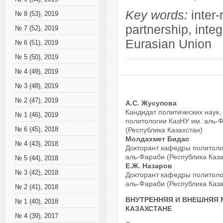
Key words:
inter-
№ 8 (53), 2019
partnership, int
№ 7 (52), 2019
Eurasian Union
№ 6 (51), 2019
№ 5 (50), 2019
№ 4 (49), 2019
№ 3 (48), 2019
№ 2 (47), 2019
А.С. Жусупова
Кандидат политических наук
№ 1 (46), 2019
политологии КазНУ им. аль-
№ 6 (45), 2018
(Республика Казахстан)
Молдахмет Бидас
№ 4 (43), 2018
Докторант кафедры политоло
аль-Фараби (Республика Каза
№ 5 (44), 2018
Е.Ж. Назаров
№ 3 (42), 2018
Докторант кафедры политоло
аль-Фараби (Республика Каза
№ 2 (41), 2018
ВНУТРЕННЯЯ И ВНЕШНЯЯ 
№ 1 (40), 2018
КАЗАХСТАНЕ
№ 4 (39), 2017