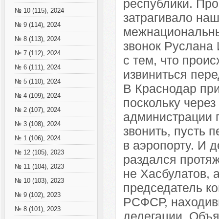
республики. Пр
№ 10 (115), 2024
затрагивало на
№ 9 (114), 2024
межнациональны
№ 8 (113), 2024
звонок Руслана 
№ 7 (112), 2024
с тем, что прои
№ 6 (111), 2024
извиниться пере
№ 5 (110), 2024
В Краснодар при
№ 4 (109), 2024
поскольку через
№ 2 (107), 2024
администрации п
№ 3 (108), 2024
звонить, пусть 
№ 1 (106), 2024
в аэропорту. И 
№ 12 (105), 2023
раздался протяж
№ 11 (104), 2023
не Хасбулатов, а
№ 10 (103), 2023
председатель к
№ 9 (102), 2023
РСФСР, находив
№ 8 (101), 2023
делегации. Объя