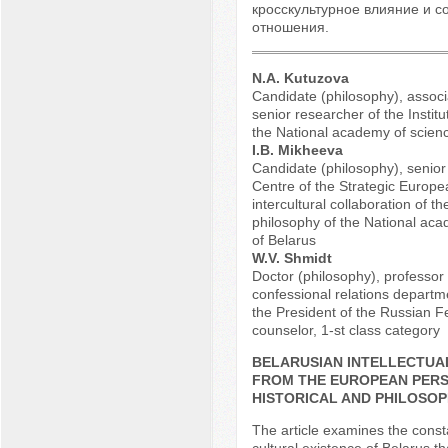
кросскультурное влияние и с
отношения.
N.A. Kutuzova
Candidate (philosophy), associ
senior researcher of the Institu
the National academy of scienc
I.B. Mikheeva
Candidate (philosophy), senior
Centre of the Strategic Europe
intercultural collaboration of the
philosophy of the National aca
of Belarus
W.V. Shmidt
Doctor (philosophy), professor 
confessional relations depart
the President of the Russian F
counselor, 1-st class category
BELARUSIAN INTELLECTUA
FROM THE EUROPEAN PERS
HISTORICAL AND PHILOSOP
The article examines the const
cultural existence of Belarus t