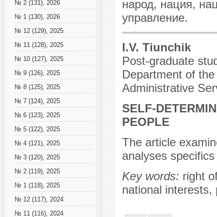
народ, нация, на
№ 2 (131), 2026
управление.
№ 1 (130), 2026
№ 12 (129), 2025
I.V. Tiunchik
№ 11 (128), 2025
Post-graduate stud
№ 10 (127), 2025
Department of th
№ 9 (126), 2025
Administrative Ser
№ 8 (125), 2025
№ 7 (124), 2025
SELF-DETERMIN
№ 6 (123), 2025
PEOPLE
№ 5 (122), 2025
The article examin
№ 4 (121), 2025
analyses specifics 
№ 3 (120), 2025
№ 2 (119), 2025
Key words:
right o
№ 1 (118), 2025
national interests,
№ 12 (117), 2024
№ 11 (116), 2024