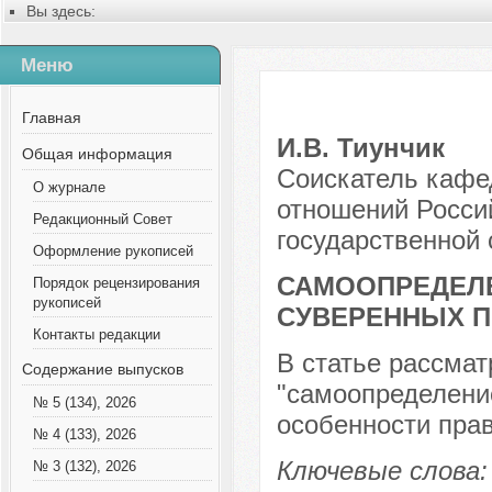
Вы здесь:
Главная
Содержание выпусков
Меню
№ 2 (25), 2014
Русский
Выпуск 1, 2011
Главная
Статья 1-16
И.В. Тиунчик
Общая информация
Соискатель кафе
О журнале
отношений Россий
Редакционный Совет
государственной
Оформление рукописей
САМООПРЕДЕЛЕ
Порядок рецензирования
рукописей
СУВЕРЕННЫХ П
Контакты редакции
В статье рассмат
Содержание выпусков
"самоопределени
№ 5 (134), 2026
особенности пра
№ 4 (133), 2026
Ключевые слова:
№ 3 (132), 2026