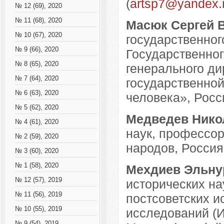
(
artsp7@yandex.
№ 12 (69), 2020
№ 11 (68), 2020
Масюк Сергей 
№ 10 (67), 2020
государственног
№ 9 (66), 2020
Государственног
№ 8 (65), 2020
генерального ди
№ 7 (64), 2020
государственной
№ 6 (63), 2020
человека», Росси
№ 5 (62), 2020
Медведев Нико
№ 4 (61), 2020
наук, профессор
№ 2 (59), 2020
народов, Россия,
№ 3 (60), 2020
№ 1 (58), 2020
Мехдиев Эльну
№ 12 (57), 2019
исторических на
№ 11 (56), 2019
постсоветских 
№ 10 (55), 2019
исследований (
№ 9 (54), 2019