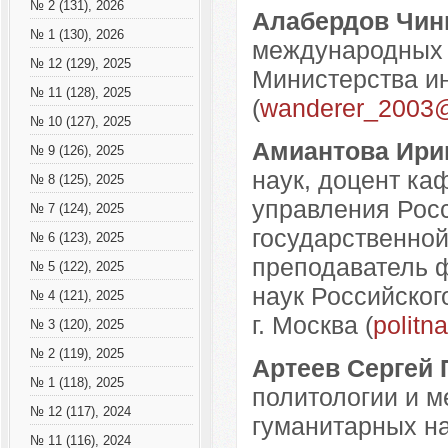
№ 2 (131), 2026
Алабердов Чин
№ 1 (130), 2026
международных 
№ 12 (129), 2025
Министерства ин
№ 11 (128), 2025
(
wanderer_2003@l
№ 10 (127), 2025
Амиантова Ири
№ 9 (126), 2025
наук, доцент ка
№ 8 (125), 2025
управления Росс
№ 7 (124), 2025
государственно
№ 6 (123), 2025
преподаватель 
№ 5 (122), 2025
наук Российског
№ 4 (121), 2025
г. Москва (
politn
№ 3 (120), 2025
№ 2 (119), 2025
Артеев Сергей
№ 1 (118), 2025
политологии и 
№ 12 (117), 2024
гуманитарных на
№ 11 (116), 2024