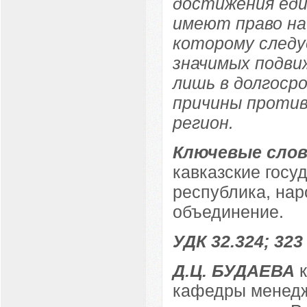
достижения еди
имеют право на
которому следу
значимых подви
лишь в долгоср
причины против
регион.
Ключевые слов
кавказские госу
республика, нар
объединение.
УДК 32.324; 323
Д.Ц. БУДАЕВА
к
кафедры менедж