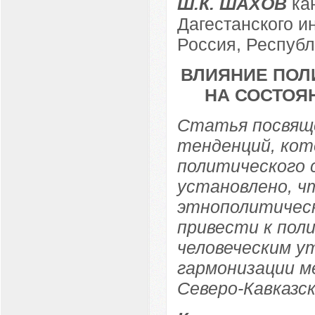
Ш.К. ШАХОВ
кан
Дагестанского и
Россия, Республ
ВЛИЯНИЕ ПОЛ
НА СОСТОЯ
Статья посвящ
тенденций, кот
политического с
установлено, ч
этнополитическ
привести к пол
человеческим у
гармонизации м
Северо-Кавказск