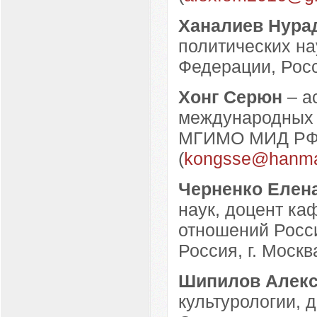
Ханалиев Нура
политических на
Федерации, Росси
Хонг Серюн
– а
международных 
МГИМО МИД РФ, 
(
kongsse@hanmai
Черненко Елен
наук, доцент к
отношений Росси
Россия, г. Москва
Шипилов Алекс
культурологии, 