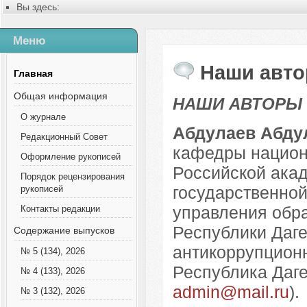
Вы здесь:
Главная
Русский
Меню
Содержание выпусков
Наши авто
Главная
Общая информация
НАШИ АВТОРЫ
О журнале
Абдулаев Абду
Редакционный Совет
кафедры национ
Оформление рукописей
Российской акад
Порядок рецензирования
государственной
рукописей
управления обр
Контакты редакции
Республики Даге
Содержание выпусков
антикоррупционн
№ 5 (134), 2026
Республика Дагес
№ 4 (133), 2026
admin@mail.ru
).
№ 3 (132), 2026