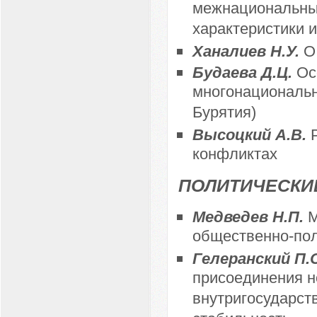
межнациональных
характеристики и
Ханалиев Н.У.
О
Будаева Д.Ц.
Ос
многонациональн
Бурятия)
Высоцкий А.В.
конфликтах
ПОЛИТИЧЕСКИ
Медведев Н.П.
М
общественно-пол
Гелеранский П.
присоединения н
внутригосударст