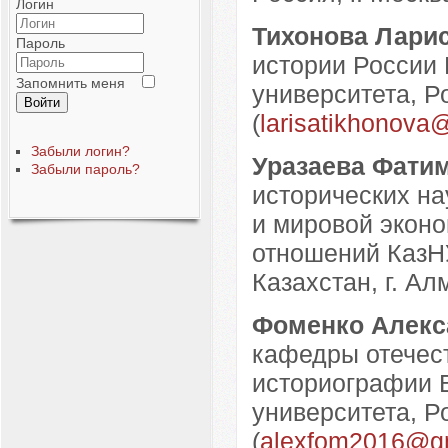
Логин
Тихонова Лари
Пароль
истории России 
Запомнить меня
университета, Ро
Войти
(
larisatikhonova
Забыли логин?
Уразаева Фати
Забыли пароль?
исторических н
и мировой экон
отношений КазН
Казахстан, г. Ал
Фоменко Алекс
кафедры отечес
историографии В
университета, Р
(
alexfom2016@g