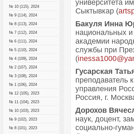
университета им
№ 10 (115), 2024
Сыктывкар (
arts
№ 9 (114), 2024
Бакуля Инна Ю
№ 8 (113), 2024
национальных и
№ 7 (112), 2024
академии народн
№ 6 (111), 2024
службы при През
№ 5 (110), 2024
(
inessa1000@yan
№ 4 (109), 2024
№ 2 (107), 2024
Гусарская Тать
№ 3 (108), 2024
преподаватель к
№ 1 (106), 2024
управления Росс
№ 12 (105), 2023
Россия, г. Москва
№ 11 (104), 2023
Дорохов Вячес
№ 10 (103), 2023
наук, доцент, з
№ 9 (102), 2023
социально-гума
№ 8 (101), 2023