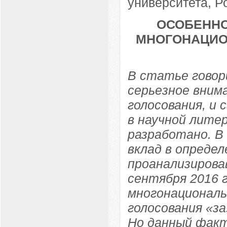
университета, Ро
ОСОБЕННО
МНОГОНАЦИОН
В статье говор
серьезное вним
голосования, и
в научной лите
разработано. В
вклад в определ
проанализировав
сентября 2016 г
многонациональ
голосования «з
Но данный факт