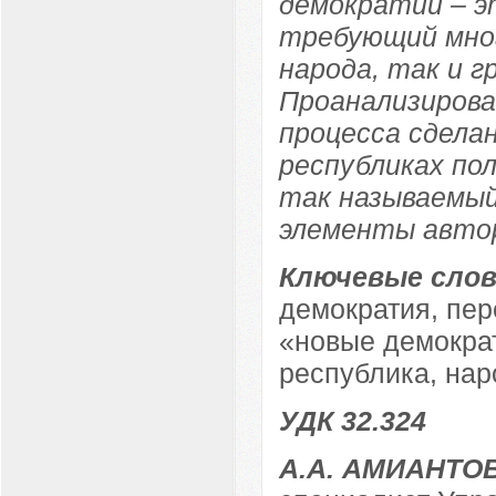
демократии – э
требующий мног
народа, так и 
Проанализиров
процесса сдела
республиках по
так называемый
элементы авто
Ключевые слов
демократия, пер
«новые демократ
республика, нар
УДК 32.324
А.А. АМИАНТО