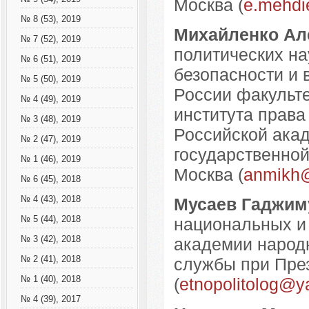
Москва (
e.mehdi
№ 8 (53), 2019
Михайленко Ал
№ 7 (52), 2019
политических н
№ 6 (51), 2019
безопасности и
№ 5 (50), 2019
России факульт
№ 4 (49), 2019
института права
№ 3 (48), 2019
Российской акад
№ 2 (47), 2019
государственной
№ 1 (46), 2019
Москва (
anmikh@
№ 6 (45), 2018
№ 4 (43), 2018
Мусаев Гаджим
№ 5 (44), 2018
национальных и
№ 3 (42), 2018
академии народн
№ 2 (41), 2018
службы при През
№ 1 (40), 2018
(
etnopolitolog@y
№ 4 (39), 2017