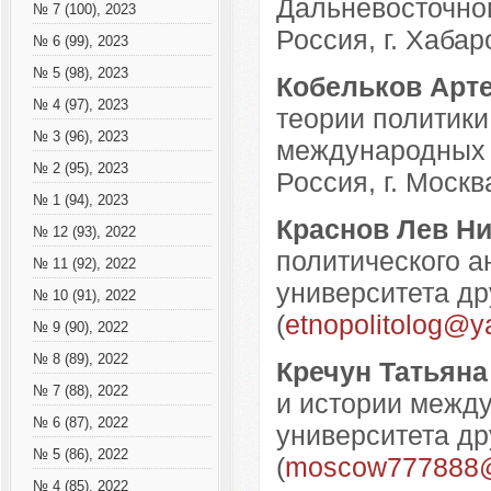
Дальневосточног
№ 7 (100), 2023
Россия, г. Хабар
№ 6 (99), 2023
№ 5 (98), 2023
Кобельков Арт
№ 4 (97), 2023
теории политики
№ 3 (96), 2023
международных 
№ 2 (95), 2023
Россия, г. Москва
№ 1 (94), 2023
Краснов Лев Н
№ 12 (93), 2022
политического а
№ 11 (92), 2022
университета др
№ 10 (91), 2022
(
etnopolitolog@y
№ 9 (90), 2022
№ 8 (89), 2022
Кречун Татьяна
№ 7 (88), 2022
и истории межд
№ 6 (87), 2022
университета др
№ 5 (86), 2022
(
moscow777888@
№ 4 (85), 2022