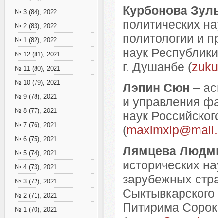
Курбонова Зул
№ 3 (84), 2022
политических на
№ 2 (83), 2022
политологии и п
№ 1 (82), 2022
наук Республики
№ 12 (81), 2021
г. Душанбе (
zuku
№ 11 (80), 2021
№ 10 (79), 2021
Лэпин Сюн
– ас
№ 9 (78), 2021
и управления фа
№ 8 (77), 2021
наук Российског
№ 7 (76), 2021
(
maximxlp@mail.
№ 6 (75), 2021
Лямцева Людм
№ 5 (74), 2021
исторических на
№ 4 (73), 2021
зарубежных стра
№ 3 (72), 2021
Сыктывкарского 
№ 2 (71), 2021
Питирима Сороки
№ 1 (70), 2021