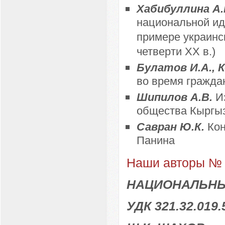
Хабибуллина А.Р
национальной ид
примере украинс
четверти XX в.)
Булатов И.А., 
во время гражда
Шипилов А.В.
И
общества Кыргы
Савран Ю.К.
Кон
Панина
Наши авторы № 
НАЦИОНАЛЬНЫ
УДК 321.32.019.