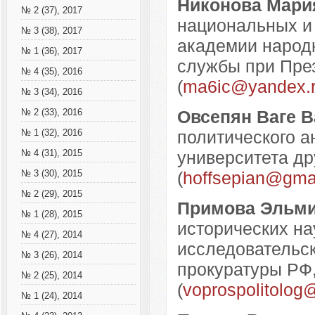
Никонова Мари
№ 2 (37), 2017
национальных и
№ 3 (38), 2017
академии народн
№ 1 (36), 2017
службы при През
№ 4 (35), 2016
(
ma6ic@yandex.
№ 3 (34), 2016
Овсепян Ваге 
№ 2 (33), 2016
политического а
№ 1 (32), 2016
университета др
№ 4 (31), 2015
(
hoffsepian@gma
№ 3 (30), 2015
№ 2 (29), 2015
Примова Эльм
№ 1 (28), 2015
исторических на
№ 4 (27), 2014
исследовательск
№ 3 (26), 2014
прокуратуры РФ,
№ 2 (25), 2014
(
voprospolitolog
№ 1 (24), 2014