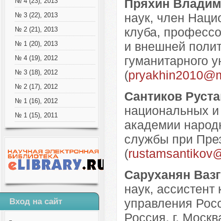
Пряхин Владим
№ 4 (23), 2013
наук, член Наци
№ 3 (22), 2013
клуба, професс
№ 2 (21), 2013
и внешней полит
№ 1 (20), 2013
гуманитарного у
№ 4 (19), 2012
(
pryakhin2010@m
№ 3 (18), 2012
№ 2 (17), 2012
Сантиков Руст
№ 1 (16), 2012
национальных и
№ 1 (15), 2011
академии народн
службы при През
(
rustamsantikov
Саруханян Вазг
наук, ассистент
управления Росс
Вход на сайт
Россия, г. Москва