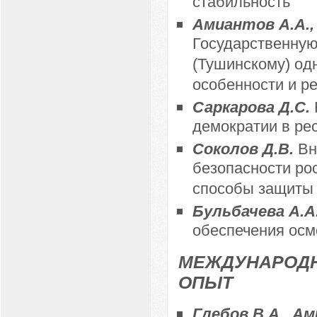
стабильность
Амиантов А.А., 
Государственную
(Тушинскому) од
особенности и р
Саркарова Д.С.
демократии в ре
Соколов Д.В.
Вн
безопасности ро
способы защиты 
Бульбачева А.А
обеспечения осм
МЕЖДУНАРОДН
ОПЫТ
Глебов В.А., А