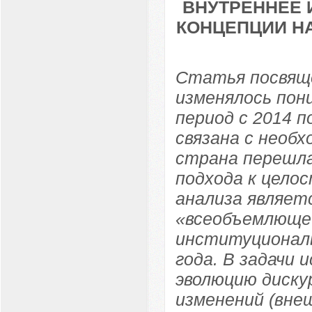
ВНУТРЕННЕЕ 
КОНЦЕПЦИИ НА
Статья посвяще
изменялось пон
период с 2014 
связана с необ
страна перешла
подхода к цело
анализа являет
«всеобъемлющей
институциональ
года. В задачи 
эволюцию диску
изменений (вне