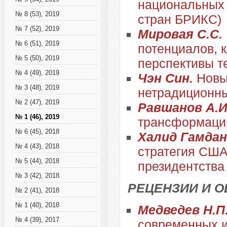
национальных 
№ 8 (53), 2019
стран БРИКС)
№ 7 (52), 2019
Мировая С.С.
№ 6 (51), 2019
потенциалов, 
№ 5 (50), 2019
перспективы т
№ 4 (49), 2019
Чэн Син.
Новы
№ 3 (48), 2019
нетрадиционны
№ 2 (47), 2019
Равшанов А.И
№ 1 (46), 2019
трансформации
№ 6 (45), 2018
Халид Гамдан
№ 4 (43), 2018
стратегия США
№ 5 (44), 2018
президентства
№ 3 (42), 2018
РЕЦЕНЗИИ И 
№ 2 (41), 2018
№ 1 (40), 2018
Медведев Н.П
№ 4 (39), 2017
современных 