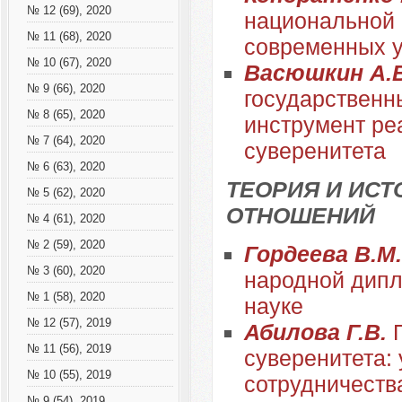
№ 12 (69), 2020
национальной 
№ 11 (68), 2020
современных 
№ 10 (67), 2020
Васюшкин А.
№ 9 (66), 2020
государственн
№ 8 (65), 2020
инструмент ре
№ 7 (64), 2020
суверенитета
№ 6 (63), 2020
ТЕОРИЯ И ИС
№ 5 (62), 2020
ОТНОШЕНИЙ
№ 4 (61), 2020
№ 2 (59), 2020
Гордеева В.М
№ 3 (60), 2020
народной дипл
№ 1 (58), 2020
науке
№ 12 (57), 2019
Абилова Г.В.
№ 11 (56), 2019
суверенитета:
№ 10 (55), 2019
сотрудничеств
№ 9 (54), 2019