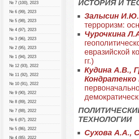
ИСТОРИЯ И ТЕ
№ 7 (100), 2023
№ 6 (99), 2023
Залысин И.Ю.
№ 5 (98), 2023
терроризм: ос
№ 4 (97), 2023
Чурочкина Л.
№ 3 (96), 2023
геополитическ
№ 2 (95), 2023
евразийской к
№ 1 (94), 2023
гг.)
№ 12 (93), 2022
Кудина А.В., 
№ 11 (92), 2022
Кондратенко 
№ 10 (91), 2022
первоначально
№ 9 (90), 2022
демократическ
№ 8 (89), 2022
ПОЛИТИЧЕСКИ
№ 7 (88), 2022
ТЕХНОЛОГИИ
№ 6 (87), 2022
№ 5 (86), 2022
Сухова А.А., 
№ 4 (85), 2022