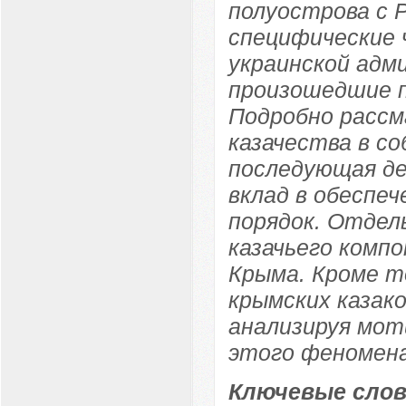
полуострова с Р
специфические 
украинской адм
произошедшие п
Подробно расс
казачества в с
последующая де
вклад в обеспе
порядок. Отдел
казачьего комп
Крыма. Кроме т
крымских казако
анализируя мот
этого феномена
Ключевые слов