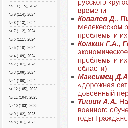
русского круго
№ 10 (115), 2024
времени
№ 9 (114), 2024
Ковалев Д., П
№ 8 (113), 2024
Мелекесском ра
№ 7 (112), 2024
проблемы и их
№ 6 (111), 2024
Комкин Г.А., 
№ 5 (110), 2024
экономическое
№ 4 (109), 2024
проблемы и их
№ 2 (107), 2024
области)
№ 3 (108), 2024
Максимец Д.А
№ 1 (106), 2024
«дорожная сет
№ 12 (105), 2023
довоенный пе
№ 11 (104), 2023
Тишин А.А.
На
№ 10 (103), 2023
военного обуч
№ 9 (102), 2023
годы Гражданс
№ 8 (101), 2023