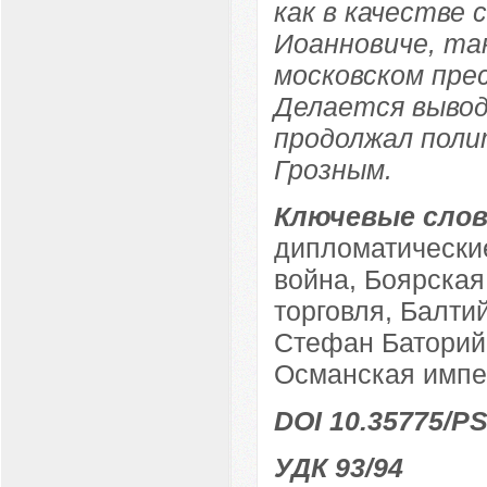
как в качестве 
Иоанновиче, так
московском пре
Делается вывод
продолжал поли
Грозным.
Ключевые слов
дипломатически
война, Боярская
торговля, Балти
Стефан Баторий
Османская импер
DOI 10.35775/PS
УДК 93/94