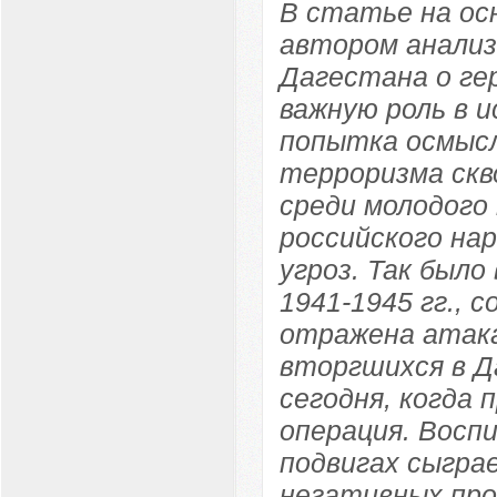
В статье на ос
автором анали
Дагестана о ге
важную роль в 
попытка осмысл
терроризма скв
среди молодого
российского на
угроз. Так был
1941-1945 гг., 
отражена атак
вторгшихся в Д
сегодня, когда 
операция. Восп
подвигах сыгра
негативных про