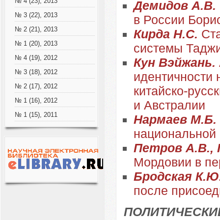
№ 4 (23), 2013
Демидов А.В.
№ 3 (22), 2013
в России Бори
№ 2 (21), 2013
Кирда Н.С.
Ста
№ 1 (20), 2013
системы Таджик
№ 4 (19), 2012
Кун Вэйжань.
№ 3 (18), 2012
идентичности 
№ 2 (17), 2012
китайско-русс
№ 1 (16), 2012
и Австралии
№ 1 (15), 2011
Нармаев М.Б.
национальной 
Петров А.В.,
Мордовии в пе
Бродская К.Ю
после присоеди
ПОЛИТИЧЕСКИ