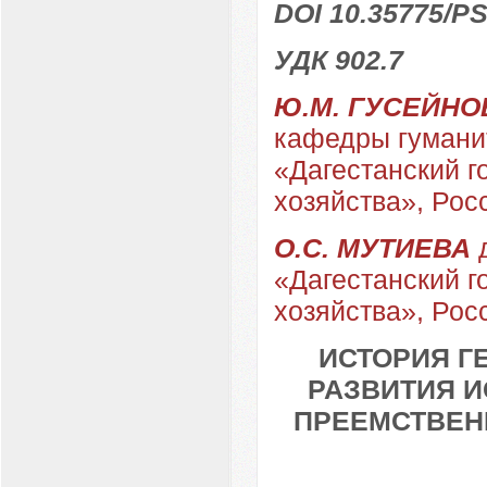
DOI 10.35775/PS
УДК 902.7
Ю.М. ГУСЕЙНО
кафедры гумани
«Дагестанский г
хозяйства», Рос
О.С. МУТИЕВА
д
«Дагестанский г
хозяйства», Рос
ИСТОРИЯ Г
РАЗВИТИЯ И
ПРЕЕМСТВЕН