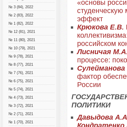
«основы росси
№ 3 (84), 2022
студенческую 
№ 2 (83), 2022
эффект
№ 1 (82), 2022
Крюкова Е.В.
№ 12 (81), 2021
коллективизма
№ 11 (80), 2021
российском ко
№ 10 (79), 2021
Лисничая М.А
№ 9 (78), 2021
процессе: пок
№ 8 (77), 2021
Сулейманова
№ 7 (76), 2021
фактор обеспе
№ 6 (75), 2021
России
№ 5 (74), 2021
ГОСУДАРСТВЕ
№ 4 (73), 2021
ПОЛИТИКИ
№ 3 (72), 2021
№ 2 (71), 2021
Давыдова А.А.
№ 1 (70), 2021
Кондратенко 