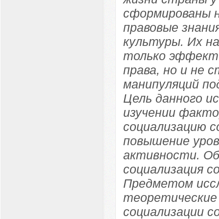
сформированы н
правовые знания
культуры. Их н
только эффекти
права, но и не
манипуляций по
Цель данного и
изучении факто
социализацию с
повышение уров
активности. О
социализация с
Предметом иссл
теоретические 
социализации с