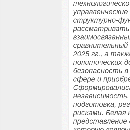
технологическо
управленческие
структурно-фун
рассматривать 
взаимосвязанны
сравнительный а
2025 гг., а так
политических д
безопасность в
сфере и приобр
Сформировались
независимость,
подготовка, ре
рисками. Белая 
представление 
которую вовле