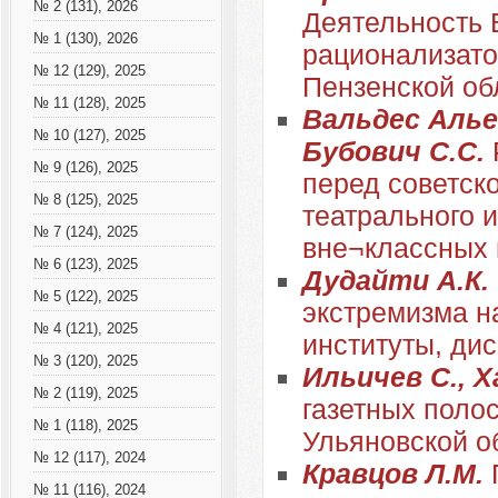
№ 2 (131), 2026
Деятельность 
№ 1 (130), 2026
рационализатор
№ 12 (129), 2025
Пензенской об
№ 11 (128), 2025
Вальдес Алье
№ 10 (127), 2025
Бубович С.С.
№ 9 (126), 2025
перед советск
№ 8 (125), 2025
театрального 
№ 7 (124), 2025
вне¬классных
№ 6 (123), 2025
Дудайти А.К.
№ 5 (122), 2025
экстремизма н
№ 4 (121), 2025
институты, ди
№ 3 (120), 2025
Ильичев С., Х
№ 2 (119), 2025
газетных поло
№ 1 (118), 2025
Ульяновской о
№ 12 (117), 2024
Кравцов Л.М.
№ 11 (116), 2024