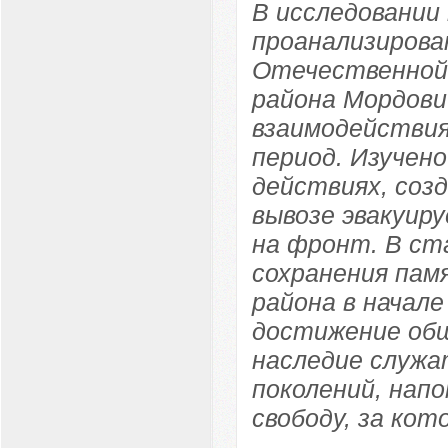
В исследовании
проанализирова
Отечественной 
района Мордови
взаимодействия
период. Изучен
действиях, соз
вывозе эвакуир
на фронт. В ст
сохранения пам
района в начале
достижение об
наследие служа
поколений, нап
свободу, за кот