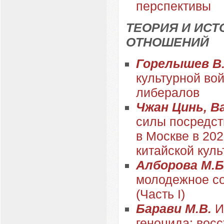
перспективы
ТЕОРИЯ И ИС
ОТНОШЕНИЙ
Горелышев В
культурной во
либералов
Чжан Цинь, В
силы посредст
в Москве в 202
китайской кул
Алборова М.Б.
молодежное со
(Часть I)
Барави М.В.
И
геноцида: вос