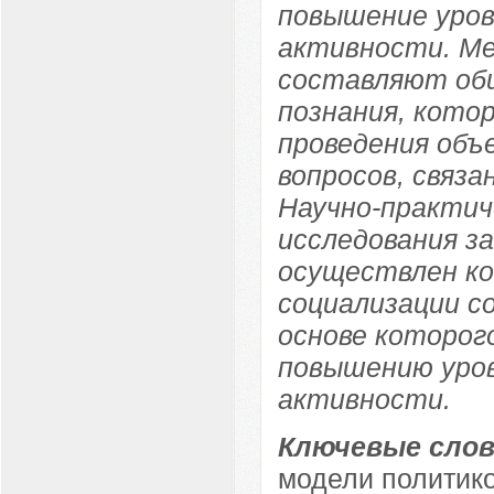
повышение уров
активности. Ме
составляют об
познания, кото
проведения объ
вопросов, связа
Научно-практич
исследования з
осуществлен ко
социализации с
основе которог
повышению уров
активности.
Ключевые слов
модели политик