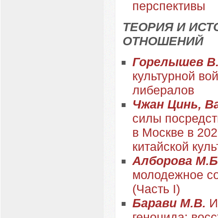
перспективы
ТЕОРИЯ И ИС
ОТНОШЕНИЙ
Горелышев В
культурной во
либералов
Чжан Цинь, В
силы посредст
в Москве в 202
китайской кул
Алборова М.Б.
молодежное со
(Часть I)
Барави М.В.
И
геноцида: вос