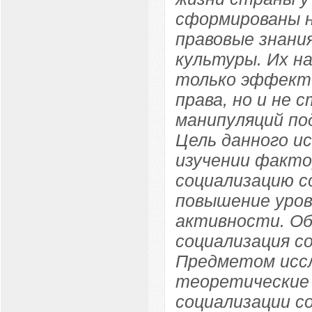
сформированы н
правовые знания
культуры. Их н
только эффекти
права, но и не
манипуляций по
Цель данного и
изучении факто
социализацию с
повышение уров
активности. О
социализация с
Предметом иссл
теоретические 
социализации с