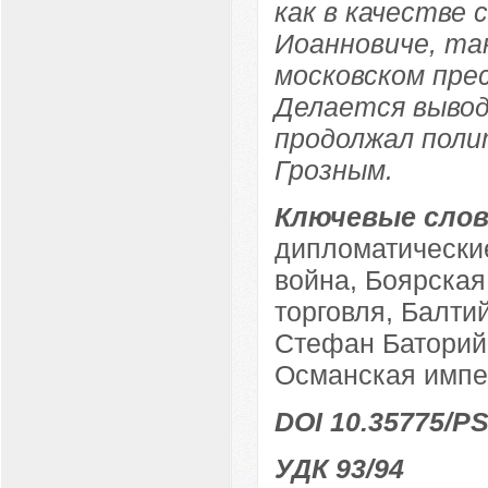
как в качестве 
Иоанновиче, так
московском пре
Делается вывод
продолжал поли
Грозным.
Ключевые слов
дипломатически
война, Боярская
торговля, Балти
Стефан Баторий
Османская импер
DOI 10.35775/PS
УДК 93/94