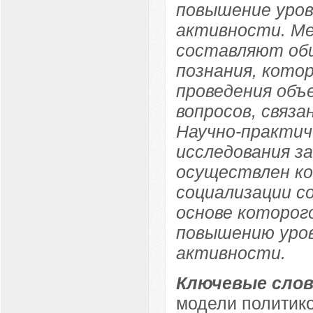
повышение уров
активности. Ме
составляют об
познания, кото
проведения объ
вопросов, связа
Научно-практич
исследования з
осуществлен ко
социализации с
основе которог
повышению уров
активности.
Ключевые слов
модели политик