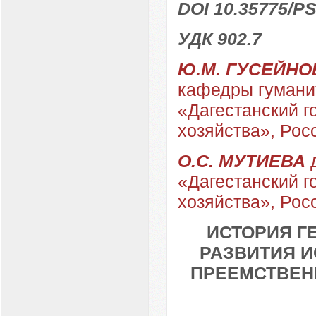
DOI 10.35775/PS
УДК 902.7
Ю.М. ГУСЕЙНО
кафедры гумани
«Дагестанский г
хозяйства», Рос
О.С. МУТИЕВА
д
«Дагестанский г
хозяйства», Рос
ИСТОРИЯ Г
РАЗВИТИЯ И
ПРЕЕМСТВЕН