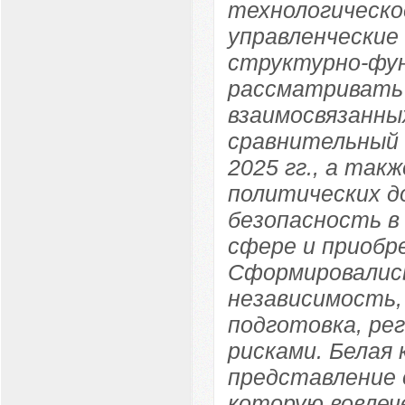
технологическо
управленческие
структурно-фун
рассматривать 
взаимосвязанны
сравнительный а
2025 гг., а так
политических д
безопасность в
сфере и приобр
Сформировались
независимость,
подготовка, ре
рисками. Белая 
представление 
которую вовле