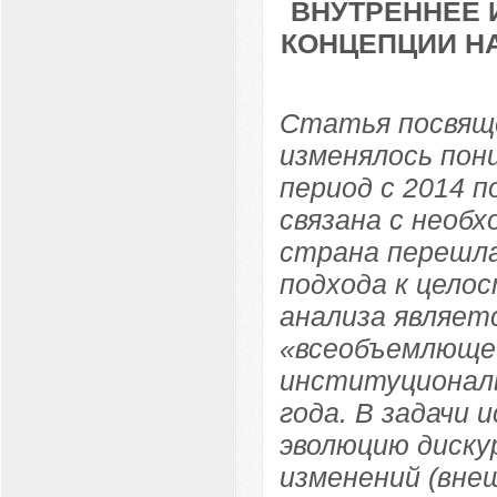
ВНУТРЕННЕЕ 
КОНЦЕПЦИИ НА
Статья посвяще
изменялось пон
период с 2014 
связана с необ
страна перешла
подхода к цело
анализа являет
«всеобъемлющей
институциональ
года. В задачи 
эволюцию диску
изменений (вне