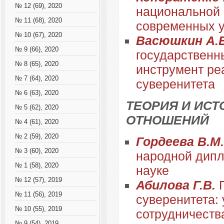
№ 12 (69), 2020
национальной 
№ 11 (68), 2020
современных 
№ 10 (67), 2020
Васюшкин А.
№ 9 (66), 2020
государственн
№ 8 (65), 2020
инструмент ре
№ 7 (64), 2020
суверенитета
№ 6 (63), 2020
ТЕОРИЯ И ИС
№ 5 (62), 2020
ОТНОШЕНИЙ
№ 4 (61), 2020
№ 2 (59), 2020
Гордеева В.М
№ 3 (60), 2020
народной дипл
№ 1 (58), 2020
науке
№ 12 (57), 2019
Абилова Г.В.
№ 11 (56), 2019
суверенитета:
№ 10 (55), 2019
сотрудничеств
№ 9 (54), 2019