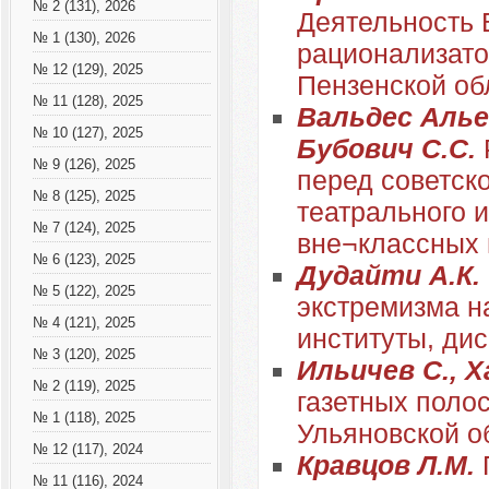
№ 2 (131), 2026
Деятельность 
№ 1 (130), 2026
рационализатор
№ 12 (129), 2025
Пензенской об
№ 11 (128), 2025
Вальдес Алье
№ 10 (127), 2025
Бубович С.С.
№ 9 (126), 2025
перед советск
№ 8 (125), 2025
театрального 
№ 7 (124), 2025
вне¬классных
№ 6 (123), 2025
Дудайти А.К.
№ 5 (122), 2025
экстремизма н
№ 4 (121), 2025
институты, ди
№ 3 (120), 2025
Ильичев С., Х
№ 2 (119), 2025
газетных поло
№ 1 (118), 2025
Ульяновской о
№ 12 (117), 2024
Кравцов Л.М.
№ 11 (116), 2024