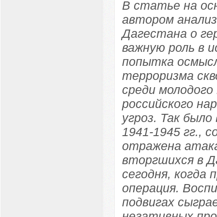
В статье на ос
автором анали
Дагестана о ге
важную роль в 
попытка осмысл
терроризма скв
среди молодого
российского на
угроз. Так был
1941-1945 гг., 
отражена атак
вторгшихся в Д
сегодня, когда 
операция. Восп
подвигах сыгра
негативных про