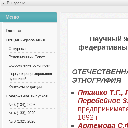
Вы здесь:
Главная
Содержание выпусков
Меню
№ 2 (83), 2022
Русский
Главная
Научный ж
Общая информация
федеративных 
О журнале
Редакционный Совет
Оформление рукописей
ОТЕЧЕСТВЕННА
Порядок рецензирования
ЭТНОГРАФИЯ
рукописей
Контакты редакции
Пташко Т.Г., 
Содержание выпусков
Перебейнос З
№ 5 (134), 2026
предпринимате
№ 4 (133), 2026
1892 гг.
№ 3 (132), 2026
Артемова С.Ф.