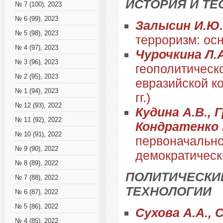
ИСТОРИЯ И ТЕ
№ 7 (100), 2023
№ 6 (99), 2023
Залысин И.Ю.
№ 5 (98), 2023
терроризм: ос
№ 4 (97), 2023
Чурочкина Л.
№ 3 (96), 2023
геополитическ
№ 2 (95), 2023
евразийской к
№ 1 (94), 2023
гг.)
№ 12 (93), 2022
Кудина А.В., 
№ 11 (92), 2022
Кондратенко 
№ 10 (91), 2022
первоначально
№ 9 (90), 2022
демократическ
№ 8 (89), 2022
ПОЛИТИЧЕСКИ
№ 7 (88), 2022
ТЕХНОЛОГИИ
№ 6 (87), 2022
№ 5 (86), 2022
Сухова А.А., 
№ 4 (85), 2022