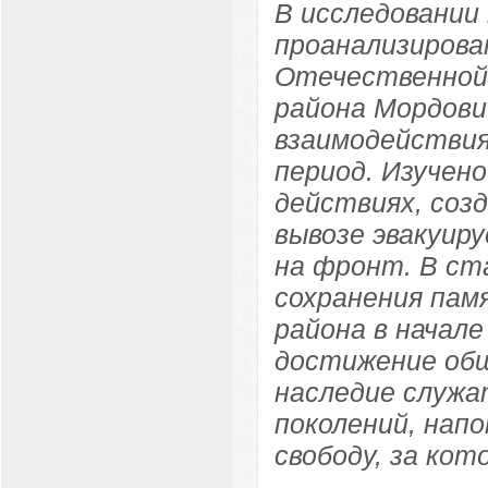
В исследовании
проанализирова
Отечественной 
района Мордови
взаимодействия
период. Изучен
действиях, соз
вывозе эвакуир
на фронт. В ст
сохранения пам
района в начале
достижение об
наследие служа
поколений, нап
свободу, за кот