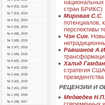
национальных 
№ 8 (53), 2019
стран БРИКС)
№ 7 (52), 2019
Мировая С.С.
№ 6 (51), 2019
потенциалов, 
№ 5 (50), 2019
перспективы т
№ 4 (49), 2019
Чэн Син.
Новы
№ 3 (48), 2019
нетрадиционны
№ 2 (47), 2019
Равшанов А.И
№ 1 (46), 2019
трансформации
№ 6 (45), 2018
Халид Гамдан
№ 4 (43), 2018
стратегия США
№ 5 (44), 2018
президентства
№ 3 (42), 2018
РЕЦЕНЗИИ И 
№ 2 (41), 2018
№ 1 (40), 2018
Медведев Н.П
№ 4 (39), 2017
современных 