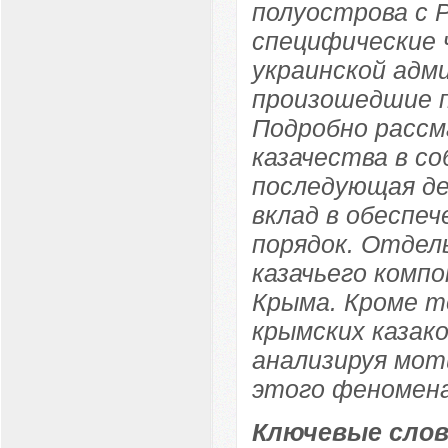
полуострова с Р
специфические 
украинской адм
произошедшие п
Подробно расс
казачества в с
последующая де
вклад в обеспе
порядок. Отдел
казачьего комп
Крыма. Кроме т
крымских казако
анализируя мот
этого феномена
Ключевые слов