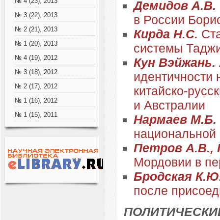
№ 4 (23), 2013
Демидов А.В.
№ 3 (22), 2013
в России Бори
№ 2 (21), 2013
Кирда Н.С.
Ста
№ 1 (20), 2013
системы Таджик
№ 4 (19), 2012
Кун Вэйжань.
№ 3 (18), 2012
идентичности 
№ 2 (17), 2012
китайско-русс
№ 1 (16), 2012
и Австралии
№ 1 (15), 2011
Нармаев М.Б.
национальной 
Петров А.В.,
Мордовии в пе
Бродская К.Ю
после присоеди
ПОЛИТИЧЕСКИ