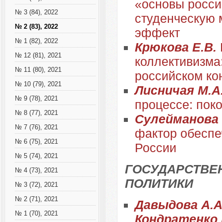
«основы росси
№ 3 (84), 2022
студенческую 
№ 2 (83), 2022
эффект
№ 1 (82), 2022
Крюкова Е.В.
№ 12 (81), 2021
коллективизма
№ 11 (80), 2021
российском ко
№ 10 (79), 2021
Лисничая М.А
№ 9 (78), 2021
процессе: пок
№ 8 (77), 2021
Сулейманова
№ 7 (76), 2021
фактор обеспе
№ 6 (75), 2021
России
№ 5 (74), 2021
ГОСУДАРСТВЕ
№ 4 (73), 2021
ПОЛИТИКИ
№ 3 (72), 2021
№ 2 (71), 2021
Давыдова А.А.
№ 1 (70), 2021
Кондратенко 