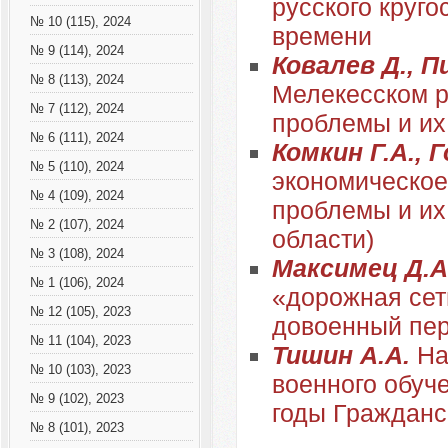
русского круго
№ 10 (115), 2024
времени
№ 9 (114), 2024
Ковалев Д., П
№ 8 (113), 2024
Мелекесском ра
№ 7 (112), 2024
проблемы и их
№ 6 (111), 2024
Комкин Г.А., 
№ 5 (110), 2024
экономическое
№ 4 (109), 2024
проблемы и их
№ 2 (107), 2024
области)
№ 3 (108), 2024
Максимец Д.А
№ 1 (106), 2024
«дорожная сет
№ 12 (105), 2023
довоенный пе
№ 11 (104), 2023
Тишин А.А.
На
№ 10 (103), 2023
военного обуч
№ 9 (102), 2023
годы Гражданс
№ 8 (101), 2023