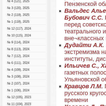
№ 4 (121), 2025
Пензенской об
№ 3 (120), 2025
Вальдес Алье
№ 2 (119), 2025
Бубович С.С.
№ 1 (118), 2025
перед советск
№ 12 (117), 2024
театрального 
№ 10 (115), 2024
вне¬классных
№ 9 (114), 2024
Дудайти А.К.
№ 8 (113), 2024
экстремизма н
№ 7 (112), 2024
институты, ди
№ 6 (111), 2024
Ильичев С., Х
№ 4 (109), 2024
газетных поло
№ 3 (108), 2024
Ульяновской о
№ 2 (107), 2024
Кравцов Л.М.
№ 1 (106), 2024
русского круго
№ 12 (105), 2023
времени
№ 11 (104), 2023