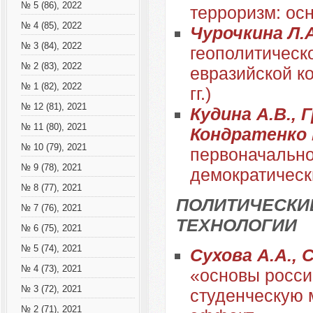
№ 5 (86), 2022
терроризм: ос
№ 4 (85), 2022
Чурочкина Л.
№ 3 (84), 2022
геополитическ
№ 2 (83), 2022
евразийской к
№ 1 (82), 2022
гг.)
№ 12 (81), 2021
Кудина А.В., 
№ 11 (80), 2021
Кондратенко 
№ 10 (79), 2021
первоначально
№ 9 (78), 2021
демократическ
№ 8 (77), 2021
ПОЛИТИЧЕСКИ
№ 7 (76), 2021
ТЕХНОЛОГИИ
№ 6 (75), 2021
№ 5 (74), 2021
Сухова А.А., 
№ 4 (73), 2021
«основы росси
№ 3 (72), 2021
студенческую 
№ 2 (71), 2021