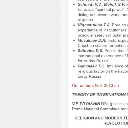
Schmidt V.V., Меlnik S.V.
Eurasia’s “spiritual power”: 
dialogue between world and 
religions
Nigmatullina T.A.
Foreign 
experience of institutionaliz
policy: in search of optimal 
Muzakaev D.A.
Historic pec
Chechen culture formation
Soloviev D.S.
Possibilities 
international experience of 
for to-day Russia
Gammaev T.G.
Influence o
religious factor on the natio
today Russia
Our authors № 2-2013 en
THEORY OF INTERNATIONA
V.F. PRYAKHIN
DSc (political s
Rome National Committee me
RELIGION AND MODERN 
REVOLUTIO