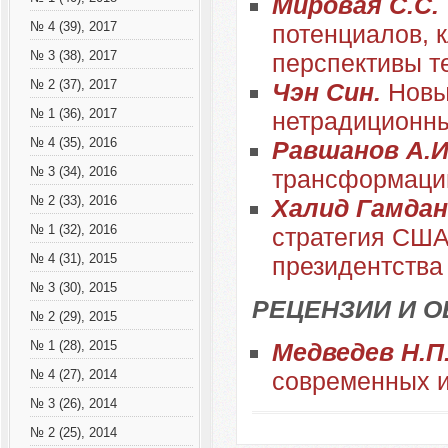
Мировая С.С.
№ 4 (39), 2017
потенциалов, 
№ 3 (38), 2017
перспективы т
№ 2 (37), 2017
Чэн Син.
Новы
№ 1 (36), 2017
нетрадиционны
№ 4 (35), 2016
Равшанов А.И
№ 3 (34), 2016
трансформации
№ 2 (33), 2016
Халид Гамдан
№ 1 (32), 2016
стратегия США
№ 4 (31), 2015
президентства
№ 3 (30), 2015
РЕЦЕНЗИИ И 
№ 2 (29), 2015
Медведев Н.П
№ 1 (28), 2015
современных 
№ 4 (27), 2014
№ 3 (26), 2014
№ 2 (25), 2014