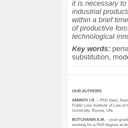
it is necessary to
industrial produc
within a brief ti
of productive for
technological inn
Key words:
pers
substitution, mod
OUR AUTHORS
АMINOV I.R.
– PhD (law), Asso
Public Law, Institute of Law of 
University, Russia, Ufa.
BUTCHANIN A.M.
– post-grad
working for a PhD degree at t