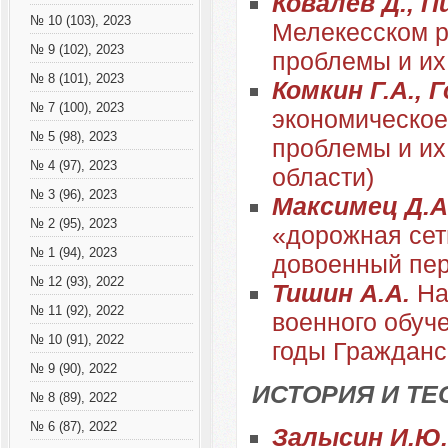
Ковалев Д., П
№ 10 (103), 2023
Мелекесском ра
№ 9 (102), 2023
проблемы и их
№ 8 (101), 2023
Комкин Г.А., 
№ 7 (100), 2023
экономическое
№ 5 (98), 2023
проблемы и их
№ 4 (97), 2023
области)
№ 3 (96), 2023
Максимец Д.А
№ 2 (95), 2023
«дорожная сет
№ 1 (94), 2023
довоенный пе
№ 12 (93), 2022
Тишин А.А.
На
№ 11 (92), 2022
военного обуч
№ 10 (91), 2022
годы Гражданс
№ 9 (90), 2022
ИСТОРИЯ И ТЕ
№ 8 (89), 2022
№ 6 (87), 2022
Залысин И.Ю.