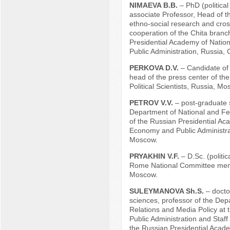
NIMAEVA B.B.
– PhD (political
associate Professor, Head of t
ethno-social research and cro
cooperation of the Chita branc
Presidential Academy of Nati
Public Administration, Russia, C
PERKOVA D.V.
– Candidate of 
head of the press center of the
Political Scientists, Russia, Mo
PETROV V.V.
– post-graduate 
Department of National and Fe
of the Russian Presidential Ac
Economy and Public Administra
Moscow.
PRYAKHIN V.F.
– D.Sc. (politic
Rome National Committee mem
Moscow.
SULEYMANOVA Sh.S.
– doctor
sciences, professor of the Dep
Relations and Media Policy at th
Public Administration and Sta
the Russian Presidential Acade