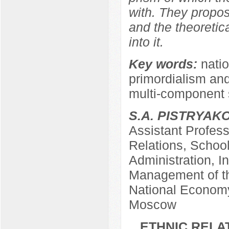
with. They propo
and the theoretica
into it.
Key words:
natio
primordialism and 
multi-component s
S.А. PISTRYAK
Assistant Profess
Relations, Schoo
Administration, In
Management of th
National Economy
Moscow
ETHNIC RELA