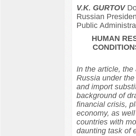
V.K. GURTOV
Doc
Russian Presiden
Public Administr
HUMAN RES
CONDITION
In the article, th
Russia under the 
and import substi
background of dra
financial crisis, p
economy, as well 
countries with m
daunting task of e