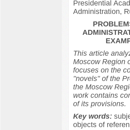
Presidential Aca
Administration, 
PROBLEMS
ADMINISTRAT
EXAMP
This article analy
Moscow Region on
focuses on the co
"novels" of the P
the Moscow Region
work contains co
of its provisions.
Key words:
subje
objects of referen