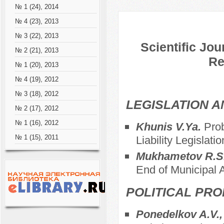
№ 1 (24), 2014
№ 4 (23), 2013
№ 3 (22), 2013
Scientific Jou
№ 2 (21), 2013
Re
№ 1 (20), 2013
№ 4 (19), 2012
№ 3 (18), 2012
LEGISLATION 
№ 2 (17), 2012
№ 1 (16), 2012
Khunis V.Ya.
Prob
Liability Legislat
№ 1 (15), 2011
Mukhametov R.S
End of Municipal
POLITICAL PRO
Ponedelkov A.V., 