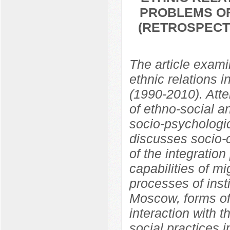
PROBLEMS OF
(RETROSPECTI
The article exam
ethnic relations 
(1990-2010). Atte
of ethno-social a
socio-psychologica
discusses socio-c
of the integration
capabilities of mi
processes of inst
Moscow, forms of
interaction with t
social practices in