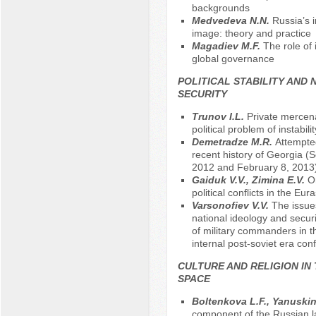
backgrounds
Меdvedeva N.N.
Russia’s i
image: theory and practice
Magadiev M.F.
The role of i
global governance
POLITICAL STABILITY AND 
SECURITY
Trunov I.L.
Private mercen
political problem of instabilit
Demetradze M.R.
Attempte
recent history of Georgia (
2012 and February 8, 2013
Gaiduk V.V., Zimina E.V.
Or
political conflicts in the Eu
Varsonofiev V.V.
The issue
national ideology and securi
of military commanders in t
internal post-soviet era conf
CULTURE AND RELIGION IN
SPACE
Boltenkova L.F., Yanuskin
component of the Russian 