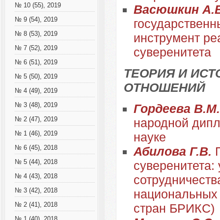
№ 10 (55), 2019
Васюшкин А.
№ 9 (54), 2019
государственн
№ 8 (53), 2019
инструмент ре
№ 7 (52), 2019
суверенитета
№ 6 (51), 2019
ТЕОРИЯ И ИС
№ 5 (50), 2019
ОТНОШЕНИЙ
№ 4 (49), 2019
№ 3 (48), 2019
Гордеева В.М
№ 2 (47), 2019
народной дипл
№ 1 (46), 2019
науке
№ 6 (45), 2018
Абилова Г.В.
№ 5 (44), 2018
суверенитета:
№ 4 (43), 2018
сотрудничеств
№ 3 (42), 2018
национальных 
№ 2 (41), 2018
стран БРИКС)
№ 1 (40), 2018