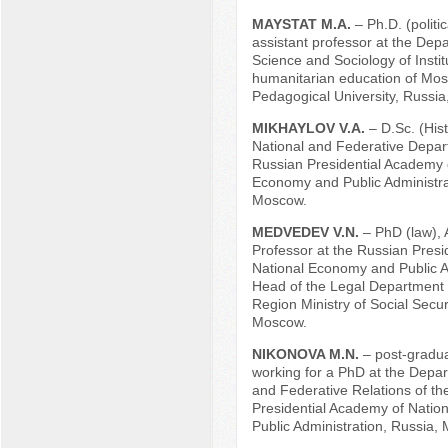
MAYSTAT M.A.
– Ph.D. (politi
assistant professor at the Depa
Science and Sociology of Instit
humanitarian education of Mo
Pedagogical University, Russi
MIKHAYLOV V.A.
– D.Sc. (Hist
National and Federative Depar
Russian Presidential Academy 
Economy and Public Administra
Moscow.
MEDVEDEV V.N.
– PhD (law), 
Professor at the Russian Presi
National Economy and Public A
Head of the Legal Department
Region Ministry of Social Secur
Moscow.
NIKONOVA M.N.
– post-gradu
working for a PhD at the Depar
and Federative Relations of th
Presidential Academy of Nati
Public Administration, Russia,