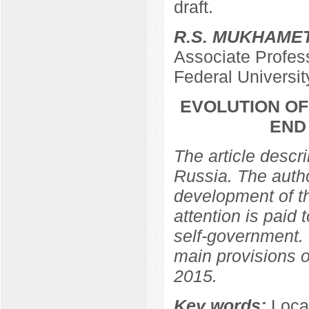
draft.
R.S. MUKHAME
Associate Profess
Federal Universit
EVOLUTION OF
END
The article descr
Russia. The autho
development of th
attention is paid 
self-government. 
main provisions o
2015.
Key words:
Loca