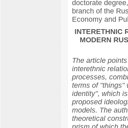
doctorate degree
branch of the Ru
Economy and Publ
INTERETHNIC 
MODERN RUS
The article points
interethnic relati
processes, combin
terms of "things"
identity", which i
proposed ideologic
models. The autho
theoretical const
prism of which the