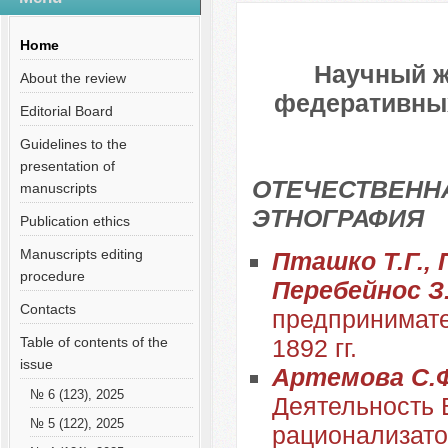
Home
Научный ж
About the review
федеративных 
Editorial Board
Guidelines to the
presentation of
ОТЕЧЕСТВЕННА
manuscripts
ЭТНОГРАФИЯ
Publication ethics
Manuscripts editing
Пташко Т.Г., 
procedure
Перебейнос З
Contacts
предпринимате
Table of contents of the
1892 гг.
issue
Артемова С.Ф.
№ 6 (123), 2025
Деятельность 
№ 5 (122), 2025
рационализатор