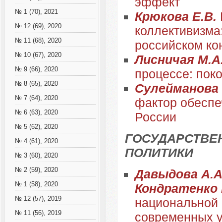
эффект
№ 1 (70), 2021
Крюкова Е.В.
№ 12 (69), 2020
коллективизма
№ 11 (68), 2020
российском ко
№ 10 (67), 2020
Лисничая М.А
№ 9 (66), 2020
процессе: пок
№ 8 (65), 2020
Сулейманова
№ 7 (64), 2020
фактор обеспе
№ 6 (63), 2020
России
№ 5 (62), 2020
ГОСУДАРСТВЕ
№ 4 (61), 2020
ПОЛИТИКИ
№ 3 (60), 2020
№ 2 (59), 2020
Давыдова А.А.
№ 1 (58), 2020
Кондратенко 
№ 12 (57), 2019
национальной 
№ 11 (56), 2019
современных 