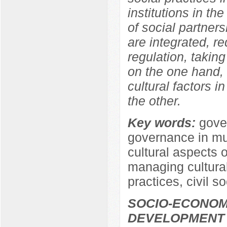
institutions in th
of social partners
are integrated, re
regulation, takin
on the one hand, 
cultural factors i
the other.
Key words:
gover
governance in mul
cultural aspects o
managing cultural
practices, civil so
SOCIO-ECONOM
DEVELOPMENT