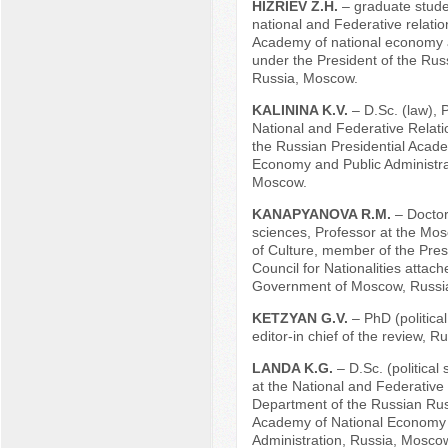
HIZRIEV Z.H.
– graduate stude
national and Federative relatio
Academy of national economy a
under the President of the Rus
Russia, Moscow.
KALININA K.V.
– D.Sc. (law), 
National and Federative Relat
the Russian Presidential Acade
Economy and Public Administra
Moscow.
KANAPYANOVA R.M.
– Doctor 
sciences, Professor at the Mos
of Culture, member of the Pres
Council for Nationalities attach
Government of Moscow, Russi
KETZYAN G.V.
– PhD (politica
editor-in chief of the review, 
LANDA K.G.
– D.Sc. (political
at the National and Federative
Department of the Russian Rus
Academy of National Economy 
Administration, Russia, Mosco