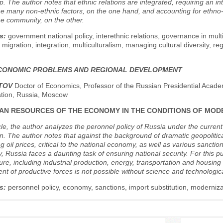
p. The author notes that ethnic relations are integrated, requiring an in
e many non-ethnic factors, on the one hand, and accounting for ethno-pol
 the community, on the other.
s:
government national policy, interethnic relations, governance in multi
 migration, integration, multiculturalism, managing cultural diversity, re
CONOMIC PROBLEMS AND REGIONAL DEVELOPMENT
RTOV
Doctor of Economics, Professor of the Russian Presidential Acad
ation, Russia, Moscow
AN RESOURCES OF THE ECONOMY IN THE CONDITIONS OF MODE
icle, the author analyzes the peronnel policy of Russia under the curre
on. The author notes that against the background of dramatic geopolitical
 oil prices, critical to the national economy, as well as various sanct
, Russia faces a daunting task of ensuring national security. For this p
ture, including industrial production, energy, transportation and housing 
t of productive forces is not possible without science and technologica
s:
personnel policy, economy, sanctions, import substitution, moderniza