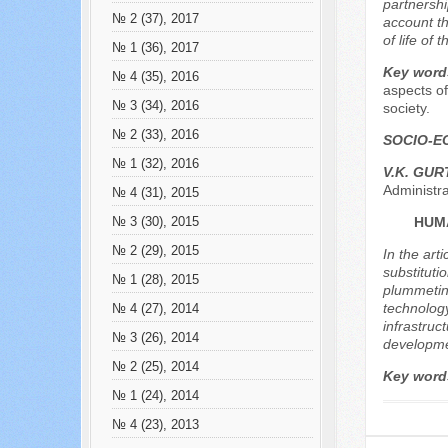
partnershi
№ 2 (37), 2017
account th
of life of
№ 1 (36), 2017
Key word
№ 4 (35), 2016
aspects of
№ 3 (34), 2016
society.
№ 2 (33), 2016
SOCIO-E
№ 1 (32), 2016
V.K. GU
Administr
№ 4 (31), 2015
HUM
№ 3 (30), 2015
№ 2 (29), 2015
In the art
substituti
№ 1 (28), 2015
plummeting
technology
№ 4 (27), 2014
infrastruc
№ 3 (26), 2014
developmen
№ 2 (25), 2014
Key word
№ 1 (24), 2014
№ 4 (23), 2013