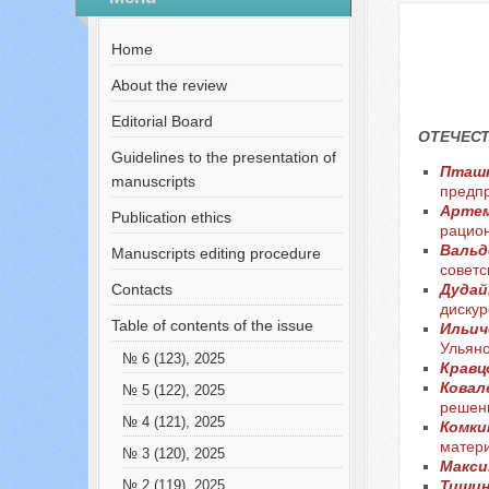
№ 12 (81), 2021
Русский
Home
About the review
Editorial Board
ОТЕЧЕСТ
Guidelines to the presentation of
Пташко
manuscripts
предпр
Артем
Publication ethics
рацион
Вальд
Manuscripts editing procedure
советс
Contacts
Дудай
дискур
Table of contents of the issue
Ильич
Ульяно
№ 6 (123), 2025
Кравц
Ковале
№ 5 (122), 2025
решен
№ 4 (121), 2025
Комкин
матери
№ 3 (120), 2025
Макси
Тишин
№ 2 (119), 2025