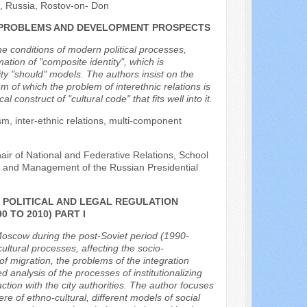
n, Russia, Rostov-on- Don
A: PROBLEMS AND DEVELOPMENT PROSPECTS
the conditions of modern political processes,
mation of "composite identity", which is
tity "should" models. The authors insist on the
sm of which the problem of interethnic relations is
construct of "cultural code" that fits well into it.
ism, inter-ethnic relations, multi-component
hair of National and Federative Relations, School
ion and Management of the Russian Presidential
 POLITICAL AND LEGAL REGULATION
 TO 2010) PART I
Moscow during the post-Soviet period (1990-
ultural processes, affecting the socio-
 of migration, the problems of the integration
ed analysis of the processes of institutionalizing
ion with the city authorities. The author focuses
phere of ethno-cultural, different models of social