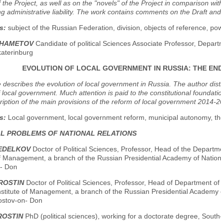
 the Project, as well as on the "novels" of the Project in comparison w
ng administrative liability. The work contains comments on the Draft and 
s:
subject of the Russian Federation, division, objects of reference, powe
KHAMETOV
Candidate of political Sciences Associate Professor, Departme
katerinburg
EVOLUTION OF LOCAL GOVERNMENT IN RUSSIA: THE EN
e describes the evolution of local government in Russia. The author dis
of local government. Much attention is paid to the constitutional founda
ription of the main provisions of the reform of local government 2014-
s:
Local government, local government reform, municipal autonomy, the 
AL PROBLEMS OF NATIONAL RELATIONS
NEDELKOV
Doctor of Political Sciences, Professor, Head of the Departm
of Management, a branch of the Russian Presidential Academy of Natio
- Don
ROSTIN
Doctor of Political Sciences, Professor, Head of Department o
nstitute of Management, a branch of the Russian Presidential Academy 
ostov-on- Don
ROSTIN
PhD (political sciences), working for a doctorate degree, Sout