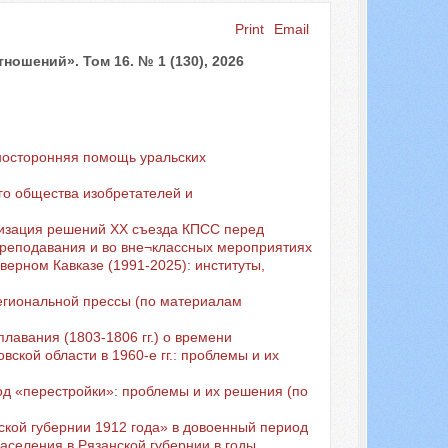
Print
Email
Search ...
шений». Том 16. № 1 (130), 2026
носторонняя помощь уральских
го общества изобретателей и
изация решений XX съезда КПСС перед
преподавания и во вне¬классных мероприятиях
ерном Кавказе (1991-2025): институты,
егиональной прессы (по материалам
плавания (1803-1806 гг.) о времени
ской области в 1960-е гг.: проблемы и их
од «перестройки»: проблемы и их решения (по
ской губернии 1912 года» в довоенный период
аселения в Рязанской губернии в годы