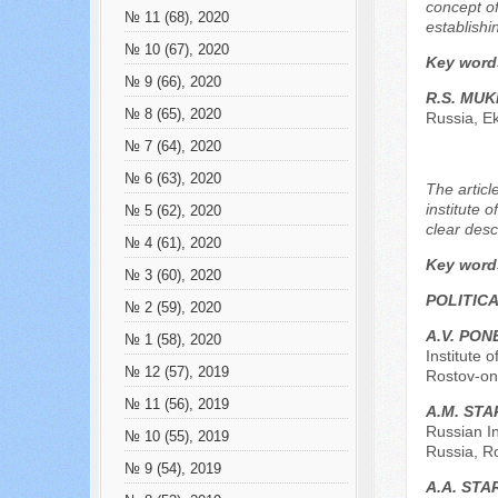
concept of
№ 11 (68), 2020
establishi
№ 10 (67), 2020
Key word
№ 9 (66), 2020
R.S. MU
№ 8 (65), 2020
Russia, E
№ 7 (64), 2020
№ 6 (63), 2020
The articl
institute 
№ 5 (62), 2020
clear desc
№ 4 (61), 2020
Key word
№ 3 (60), 2020
POLITIC
№ 2 (59), 2020
A.V. PO
№ 1 (58), 2020
Institute 
№ 12 (57), 2019
Rostov-on
№ 11 (56), 2019
A.M. STA
Russian I
№ 10 (55), 2019
Russia, R
№ 9 (54), 2019
А.А. STA