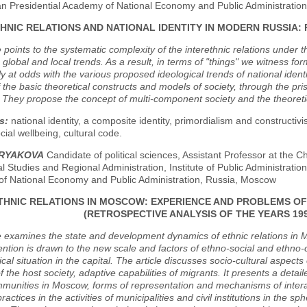
an Presidential Academy of National Economy and Public Administratio
HNIC RELATIONS AND NATIONAL IDENTITY IN MODERN RUSSI
e points to the systematic complexity of the interethnic relations under 
global and local trends. As a result, in terms of "things" we witness for
tly at odds with the various proposed ideological trends of national iden
f the basic theoretical constructs and models of society, through the pri
. They propose the concept of multi-component society and the theoretical 
s:
national identity, a composite identity, primordialism and constructiv
cial wellbeing, cultural code.
TRYAKOVA
Candidate of political sciences, Assistant Professor at the C
l Studies and Regional Administration, Institute of Public Administrat
f National Economy and Public Administration, Russia, Moscow
THNIC RELATIONS IN MOSCOW: EXPERIENCE AND PROBLEMS OF
(RETROSPECTIVE ANALYSIS OF THE YEARS 1990
e examines the state and development dynamics of ethnic relations in 
ention is drawn to the new scale and factors of ethno-social and ethno-c
cal situation in the capital. The article discusses socio-cultural aspects
of the host society, adaptive capabilities of migrants. It presents a detail
munities in Moscow, forms of representation and mechanisms of interact
ractices in the activities of municipalities and civil institutions in the s