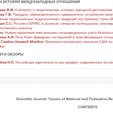
 И ИСТОРИЯ МЕЖДУНАРОДНЫХ ОТНОШЕНИЙ
ева В.М.
К вопросу о теоретических основах народной дипломатии 
ва Г.В.
Парадокс образовательного суверенитета: углубление меж
ения национальных педагогических традиций (на примере стран 
ая С.С.
Россия и БРИКС в космосе: синергия потенциалов, ключев
огического альянса
ин.
Новые характеристики внешних нетрадиционных угроз безопасн
нов А.И.
Роль Кэмп-Дэвидских соглашений в трансформации отнош
 Гамдан Хаммод Мокбел.
Внешнеполитическая стратегия США по
амы
И И ОБЗОРЫ
дев Н.П.
Российская идентичность как предмет современных иссл
Scientific Journal “Issues of National and Federative Rel
CONTENTS