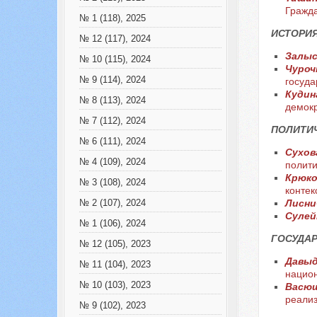
Гражд
№ 1 (118), 2025
ИСТОРИЯ
№ 12 (117), 2024
Залыс
№ 10 (115), 2024
Чуроч
№ 9 (114), 2024
госуда
Кудина
№ 8 (113), 2024
демокр
№ 7 (112), 2024
ПОЛИТИЧ
№ 6 (111), 2024
Сухова
№ 4 (109), 2024
полити
Крюко
№ 3 (108), 2024
контек
Лисни
№ 2 (107), 2024
Сулей
№ 1 (106), 2024
ГОСУДАР
№ 12 (105), 2023
Давыдо
№ 11 (104), 2023
национ
№ 10 (103), 2023
Васюш
реализ
№ 9 (102), 2023