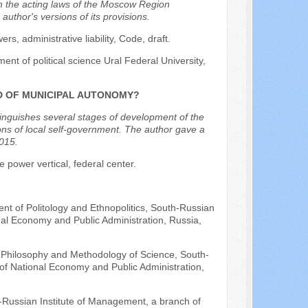
ith the acting laws of the Moscow Region
author's versions of its provisions.
rs, administrative liability, Code, draft.
nt of political science Ural Federal University,
D OF MUNICIPAL AUTONOMY?
tinguishes several stages of development of the
tions of local self-government. The author gave a
2015.
power vertical, federal center.
ent of Politology and Ethnopolitics, South-Russian
nal Economy and Public Administration, Russia,
f Philosophy and Methodology of Science, South-
of National Economy and Public Administration,
h-Russian Institute of Management, a branch of