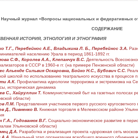
Научный журнал «Вопросы национальных и федеративных отно
СОДЕРЖАНИЕ
ВЕННАЯ ИСТОРИЯ, ЭТНОЛОГИЯ И ЭТНОГРАФИЯ
 Т.Г., Перебейнос А.Е., Владыкина Л. Б., Перебейнос З.А.
Раз
инимателей населению Урала в период 1861-1892 гг.
ова С.Ф., Королев А.А., Клепанчук В.С.
Деятельность Всесоюзно
ализаторов в СССР в 1960-е гг. (на примере Пензенской области)
ес Альенде Сильвия Оскаровна, Бойко Н.С., Бубович С.С.
Реал
кой школой по использованию театрального искусства в процессе 
ти А.К.
Профилактика идеологии терроризма и экстремизма на Сев
сы, историческая динамика
ев С., Хайруллин Т.
Коммунистический быт на газетных полосах р
вской области)
ов Л.М.
Представления участников первого русского кругосветного 
в Д., Пивненко В.
Книжная торговля в Мелекесском районе Ульянов
ия
 Г.А., Годованюк В.Г.
Социально-экономическое развитие в пери
алам Ульяновской области)
мец Д.А.
Разработка и реализация проекта «дорожная сеть москов
 А.А.
Начальный этап организации всеобщего военного обучения н