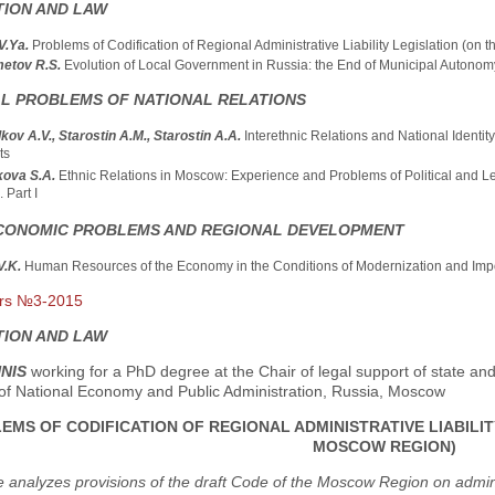
TION AND LAW
V.Ya.
Problems of Codification of Regional Administrative Liability Legislation (o
etov R.S.
Evolution of Local Government in Russia: the End of Municipal Autono
AL PROBLEMS OF NATIONAL RELATIONS
kov A.V., Starostin A.M., Starostin A.A.
Interethnic Relations and National Ident
ts
kova S.A.
Ethnic Relations in Moscow: Experience and Problems of Political and Le
 Part I
CONOMIC PROBLEMS AND REGIONAL DEVELOPMENT
V.K.
Human Resources of the Economy in the Conditions of Modernization and Impo
ors №3-2015
TION AND LAW
UNIS
working for a PhD degree at the Chair of legal support of state and
f National Economy and Public Administration, Russia, Moscow
EMS OF CODIFICATION OF REGIONAL ADMINISTRATIVE LIABILIT
MOSCOW REGION)
le analyzes provisions of the draft Code of the Moscow Region on admin