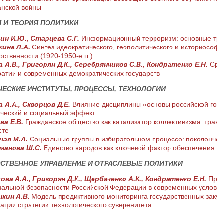
анской войны
 И ТЕОРИЯ ПОЛИТИКИ
ин И.Ю., Старцева С.Г.
Информационный терроризм: основные т
кина Л.А.
Синтез идеократического, геополитического и историосо
рственности (1920-1950-е гг.)
 А.В., Григорян Д.К., Серебрянников С.В., Кондратенко Е.Н.
Ср
атии и современных демократических государств
ЕСКИЕ ИНСТИТУТЫ, ПРОЦЕССЫ, ТЕХНОЛОГИИ
 А.А., Скворцов Д.Е.
Влияние дисциплины «основы российской го
ческий и социальный эффект
ва Е.В.
Гражданское общество как катализатор коллективизма: тр
сте
чая М.А.
Социальные группы в избирательном процессе: поколенч
манова Ш.С.
Единство народов как ключевой фактор обеспечения
СТВЕННОЕ УПРАВЛЕНИЕ И ОТРАСЛЕВЫЕ ПОЛИТИКИ
ва А.А., Григорян Д.К., Щербаченко А.К., Кондратенко Е.Н.
Пр
альной безопасности Российской Федерации в современных услов
кин А.В.
Модель предиктивного мониторинга государственных зак
ации стратегии технологического суверенитета