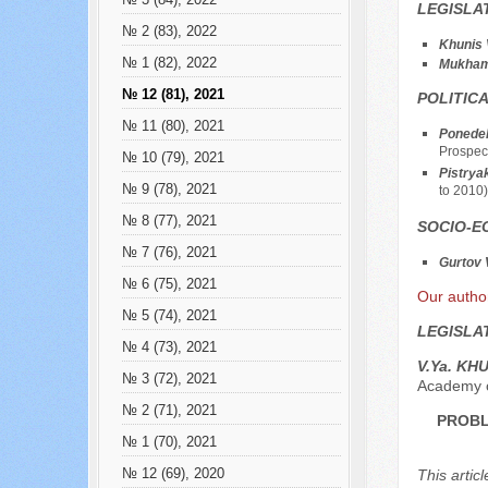
№ 3 (84), 2022
LEGISLA
№ 2 (83), 2022
Khunis 
№ 1 (82), 2022
Mukham
№ 12 (81), 2021
POLITIC
№ 11 (80), 2021
Ponedel
Prospec
№ 10 (79), 2021
Pistrya
№ 9 (78), 2021
to 2010).
№ 8 (77), 2021
SOCIO-E
№ 7 (76), 2021
Gurtov 
№ 6 (75), 2021
Our auth
№ 5 (74), 2021
LEGISLA
№ 4 (73), 2021
V.Ya. KH
№ 3 (72), 2021
Academy o
№ 2 (71), 2021
PROBL
№ 1 (70), 2021
This artic
№ 12 (69), 2020