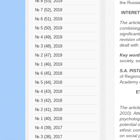
№ 8 (53), 2019
the Russi
№ 7 (52), 2019
INTERET
№ 6 (51), 2019
The articl
combining 
№ 5 (50), 2019
significan
№ 4 (49), 2019
revision o
dealt with
№ 3 (48), 2019
Key word
№ 2 (47), 2019
society, so
№ 1 (46), 2019
S.А. PIS
№ 6 (45), 2018
of Regiona
Academy o
№ 5 (44), 2018
E
№ 4 (43), 2018
№ 3 (42), 2018
The articl
№ 2 (41), 2018
2010). Att
psychologi
№ 1 (40), 2018
potential 
№ 4 (39), 2017
ethnic com
on social p
№ 3 (38), 2017