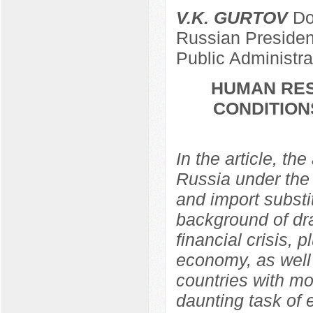
V.K. GURTOV
Doc
Russian Presiden
Public Administr
HUMAN RES
CONDITION
In the article, th
Russia under the 
and import substi
background of dra
financial crisis, p
economy, as well 
countries with m
daunting task of e