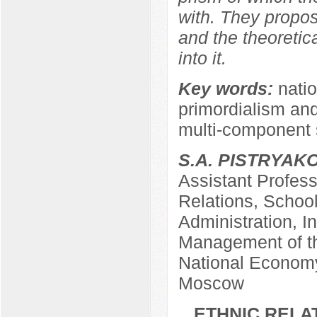
with. They propo
and the theoretica
into it.
Key words:
natio
primordialism and 
multi-component s
S.А. PISTRYAK
Assistant Profess
Relations, Schoo
Administration, In
Management of th
National Economy
Moscow
ETHNIC RELA