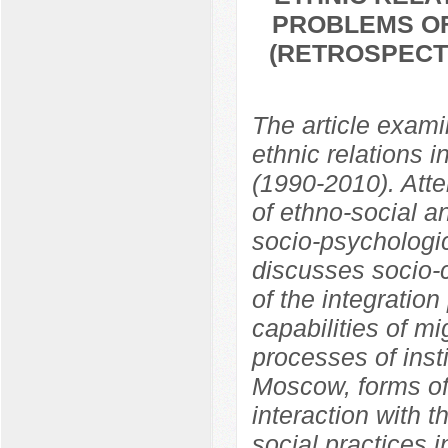
PROBLEMS OF
(RETROSPECTI
The article exam
ethnic relations 
(1990-2010). Atte
of ethno-social a
socio-psychologica
discusses socio-c
of the integration
capabilities of mi
processes of inst
Moscow, forms of
interaction with t
social practices in