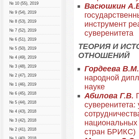
№ 10 (55), 2019
Васюшкин А.
№ 9 (54), 2019
государственн
№ 8 (53), 2019
инструмент ре
№ 7 (52), 2019
суверенитета
№ 6 (51), 2019
ТЕОРИЯ И ИС
№ 5 (50), 2019
ОТНОШЕНИЙ
№ 4 (49), 2019
№ 3 (48), 2019
Гордеева В.М
№ 2 (47), 2019
народной дипл
№ 1 (46), 2019
науке
№ 6 (45), 2018
Абилова Г.В.
№ 5 (44), 2018
суверенитета:
№ 4 (43), 2018
сотрудничеств
№ 3 (42), 2018
национальных 
№ 2 (41), 2018
стран БРИКС)
№ 1 (40), 2018