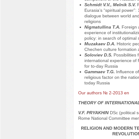
Schmidt V.V., Меlnik S.V.
Eurasia’s “spiritual power”: 
dialogue between world and 
religions
Nigmatullina T.A.
Foreign 
experience of institutionaliz
policy: in search of optimal 
Muzakaev D.A.
Historic pec
Chechen culture formation
Soloviev D.S.
Possibilities 
international experience of 
for to-day Russia
Gammaev T.G.
Influence o
religious factor on the natio
today Russia
Our authors № 2-2013 en
THEORY OF INTERNATIONA
V.F. PRYAKHIN
DSc (political s
Rome National Committee me
RELIGION AND MODERN 
REVOLUTIO