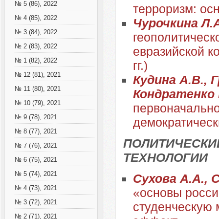
№ 5 (86), 2022
терроризм: ос
№ 4 (85), 2022
Чурочкина Л.
№ 3 (84), 2022
геополитическ
№ 2 (83), 2022
евразийской к
№ 1 (82), 2022
гг.)
№ 12 (81), 2021
Кудина А.В., 
№ 11 (80), 2021
Кондратенко 
№ 10 (79), 2021
первоначально
№ 9 (78), 2021
демократическ
№ 8 (77), 2021
ПОЛИТИЧЕСКИ
№ 7 (76), 2021
ТЕХНОЛОГИИ
№ 6 (75), 2021
№ 5 (74), 2021
Сухова А.А., 
№ 4 (73), 2021
«основы росси
№ 3 (72), 2021
студенческую 
№ 2 (71), 2021