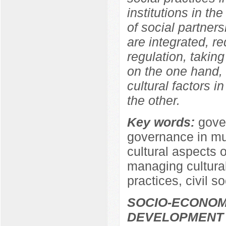
institutions in th
of social partners
are integrated, re
regulation, takin
on the one hand, 
cultural factors i
the other.
Key words:
gover
governance in mul
cultural aspects o
managing cultural
practices, civil so
SOCIO-ECONOM
DEVELOPMENT