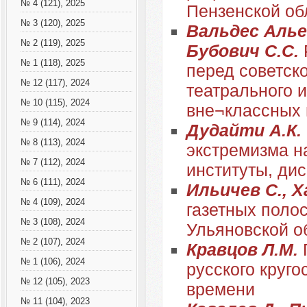
№ 4 (121), 2025
Пензенской об
№ 3 (120), 2025
Вальдес Алье
№ 2 (119), 2025
Бубович С.С.
№ 1 (118), 2025
перед советск
№ 12 (117), 2024
театрального 
№ 10 (115), 2024
вне¬классных
№ 9 (114), 2024
Дудайти А.К.
№ 8 (113), 2024
экстремизма н
№ 7 (112), 2024
институты, ди
№ 6 (111), 2024
Ильичев С., Х
№ 4 (109), 2024
газетных поло
№ 3 (108), 2024
Ульяновской о
№ 2 (107), 2024
Кравцов Л.М.
№ 1 (106), 2024
русского круго
№ 12 (105), 2023
времени
№ 11 (104), 2023