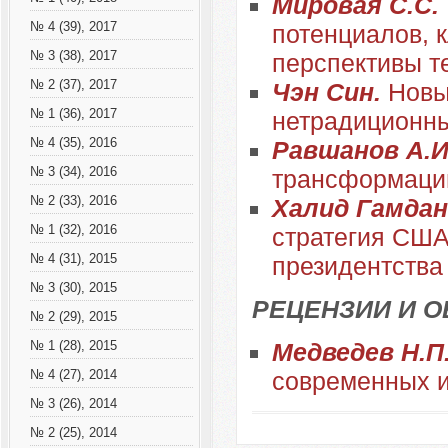
Мировая С.С.
№ 4 (39), 2017
потенциалов, 
№ 3 (38), 2017
перспективы т
№ 2 (37), 2017
Чэн Син.
Новы
№ 1 (36), 2017
нетрадиционны
№ 4 (35), 2016
Равшанов А.И
№ 3 (34), 2016
трансформации
№ 2 (33), 2016
Халид Гамдан
№ 1 (32), 2016
стратегия США
№ 4 (31), 2015
президентства
№ 3 (30), 2015
РЕЦЕНЗИИ И 
№ 2 (29), 2015
Медведев Н.П
№ 1 (28), 2015
современных 
№ 4 (27), 2014
№ 3 (26), 2014
№ 2 (25), 2014