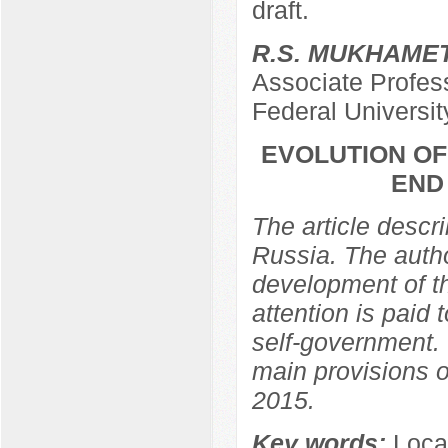
draft.
R.S. MUKHAME
Associate Profess
Federal Universit
EVOLUTION OF
END
The article descr
Russia. The autho
development of th
attention is paid 
self-government. 
main provisions o
2015.
Key words:
Loca