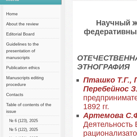
№ 10 (91), 2022
Русский
Home
Научный ж
About the review
федеративных 
Editorial Board
Guidelines to the
presentation of
ОТЕЧЕСТВЕННА
manuscripts
ЭТНОГРАФИЯ
Publication ethics
Manuscripts editing
Пташко Т.Г., 
procedure
Перебейнос З
Contacts
предпринимате
Table of contents of the
1892 гг.
issue
Артемова С.Ф.
№ 6 (123), 2025
Деятельность 
№ 5 (122), 2025
рационализатор