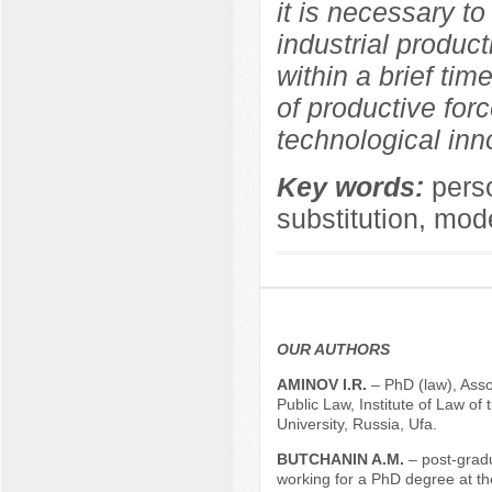
it is necessary to
industrial produc
within a brief ti
of productive for
technological inn
Key words:
pers
substitution, mod
OUR AUTHORS
АMINOV I.R.
– PhD (law), Asso
Public Law, Institute of Law of 
University, Russia, Ufa.
BUTCHANIN A.M.
– post-grad
working for a PhD degree at t