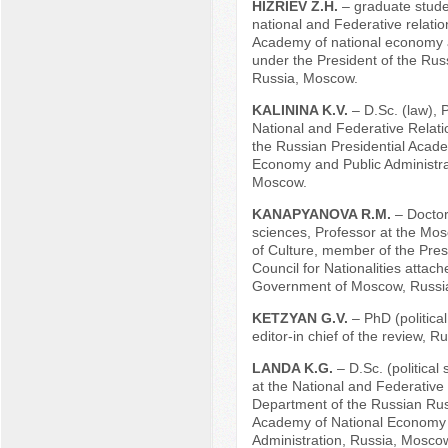
HIZRIEV Z.H.
– graduate stude
national and Federative relatio
Academy of national economy a
under the President of the Rus
Russia, Moscow.
KALININA K.V.
– D.Sc. (law), 
National and Federative Relat
the Russian Presidential Acade
Economy and Public Administra
Moscow.
KANAPYANOVA R.M.
– Doctor 
sciences, Professor at the Mos
of Culture, member of the Pres
Council for Nationalities attach
Government of Moscow, Russi
KETZYAN G.V.
– PhD (politica
editor-in chief of the review, 
LANDA K.G.
– D.Sc. (political
at the National and Federative
Department of the Russian Rus
Academy of National Economy 
Administration, Russia, Mosco