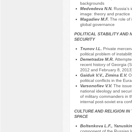
backgrounds
Меdvedeva N.N.
Russia’s i
image: theory and practice
Magadiev M.F.
The role of i
global governance
POLITICAL STABILITY AND 
SECURITY
Trunov I.L.
Private mercen
political problem of instabilit
Demetradze M.R.
Attempte
recent history of Georgia (
2012 and February 8, 2013
Gaiduk V.V., Zimina E.V.
Or
political conflicts in the Eu
Varsonofiev V.V.
The issue
national ideology and securi
of military commanders in t
internal post-soviet era conf
CULTURE AND RELIGION IN
SPACE
Boltenkova L.F., Yanuskin
component of the Russian 