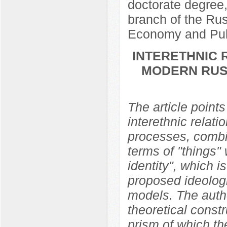
doctorate degree
branch of the Ru
Economy and Publ
INTERETHNIC 
MODERN RUS
The article points
interethnic relati
processes, combin
terms of "things"
identity", which i
proposed ideologic
models. The autho
theoretical const
prism of which the