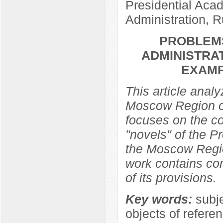
Presidential Aca
Administration, 
PROBLEMS
ADMINISTRAT
EXAMP
This article analy
Moscow Region on
focuses on the co
"novels" of the P
the Moscow Region
work contains co
of its provisions.
Key words:
subje
objects of referen