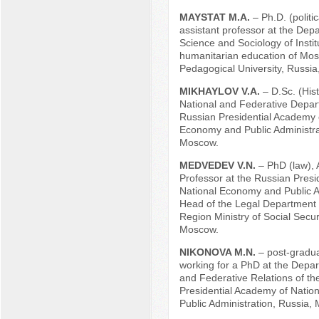
MAYSTAT M.A.
– Ph.D. (politi
assistant professor at the Depa
Science and Sociology of Instit
humanitarian education of Mo
Pedagogical University, Russi
MIKHAYLOV V.A.
– D.Sc. (Hist
National and Federative Depar
Russian Presidential Academy 
Economy and Public Administra
Moscow.
MEDVEDEV V.N.
– PhD (law), 
Professor at the Russian Presi
National Economy and Public A
Head of the Legal Department
Region Ministry of Social Secur
Moscow.
NIKONOVA M.N.
– post-gradu
working for a PhD at the Depar
and Federative Relations of th
Presidential Academy of Nati
Public Administration, Russia,