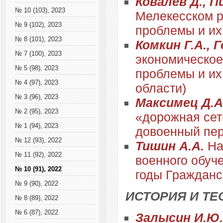
Ковалев Д., П
№ 10 (103), 2023
Мелекесском ра
№ 9 (102), 2023
проблемы и их
№ 8 (101), 2023
Комкин Г.А., 
№ 7 (100), 2023
экономическое
№ 5 (98), 2023
проблемы и их
№ 4 (97), 2023
области)
№ 3 (96), 2023
Максимец Д.А
№ 2 (95), 2023
«дорожная сет
№ 1 (94), 2023
довоенный пе
№ 12 (93), 2022
Тишин А.А.
На
№ 11 (92), 2022
военного обуч
№ 10 (91), 2022
годы Гражданс
№ 9 (90), 2022
ИСТОРИЯ И ТЕ
№ 8 (89), 2022
№ 6 (87), 2022
Залысин И.Ю.