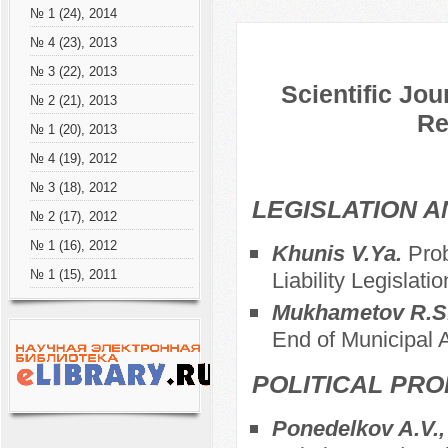
№ 1 (24), 2014
№ 4 (23), 2013
№ 3 (22), 2013
Scientific Jou
№ 2 (21), 2013
Re
№ 1 (20), 2013
№ 4 (19), 2012
№ 3 (18), 2012
LEGISLATION 
№ 2 (17), 2012
№ 1 (16), 2012
Khunis V.Ya.
Prob
Liability Legislat
№ 1 (15), 2011
Mukhametov R.S
End of Municipal
POLITICAL PRO
Ponedelkov A.V., 