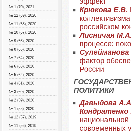
эффект
№ 1 (70), 2021
Крюкова Е.В.
№ 12 (69), 2020
коллективизма
№ 11 (68), 2020
российском ко
№ 10 (67), 2020
Лисничая М.А
№ 9 (66), 2020
процессе: пок
№ 8 (65), 2020
Сулейманова
№ 7 (64), 2020
фактор обеспе
№ 6 (63), 2020
России
№ 5 (62), 2020
ГОСУДАРСТВЕ
№ 4 (61), 2020
ПОЛИТИКИ
№ 3 (60), 2020
№ 2 (59), 2020
Давыдова А.А.
№ 1 (58), 2020
Кондратенко 
№ 12 (57), 2019
национальной 
№ 11 (56), 2019
современных 