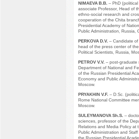
NIMAEVA B.B.
– PhD (political
associate Professor, Head of t
ethno-social research and cro
cooperation of the Chita branc
Presidential Academy of Nati
Public Administration, Russia, C
PERKOVA D.V.
– Candidate of 
head of the press center of the
Political Scientists, Russia, Mo
PETROV V.V.
– post-graduate 
Department of National and Fe
of the Russian Presidential Ac
Economy and Public Administra
Moscow.
PRYAKHIN V.F.
– D.Sc. (politic
Rome National Committee mem
Moscow.
SULEYMANOVA Sh.S.
– doctor
sciences, professor of the Dep
Relations and Media Policy at th
Public Administration and Sta
the Russian Presidential Acade